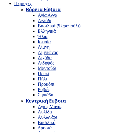
Περιοχές
Βόρεια Εύβοια
Αγία Άννα
Αχλάδι
Βασιλικά (Ψαροπούλι)
Ελληνικά
Ήλια
Ιστιαία
Λίμνη
Λιμνιώνας
Λιχάδα
Αιδηψός
Μαντούδι
Πευκί
Πήλι
Προκόπι
Ροβιές
Σηπιάδα
Κεντρική Εύβοια
Άγιος Μηνάς
Αυλίδα
Αυλωνάρι
Βασιλικό
Δροσιά