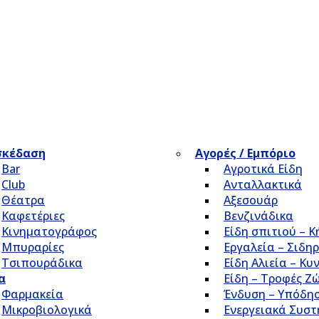
σκέδαση
Αγορές / Εμπόριο
Bar
Αγροτικά Είδη
Club
Ανταλλακτικά
Θέατρα
Αξεσουάρ
Καφετέριες
Βενζινάδικα
Κινηματογράφος
Είδη σπιτιού – 
Μπυραρίες
Εργαλεία – Σιδηρ
Τσιπουράδικα
Είδη Αλιεία – Κυ
α
Είδη – Τροφές Ζ
Φαρμακεία
Ένδυση – Υπόδη
Μικροβιολογικά
Ενεργειακά Συσ