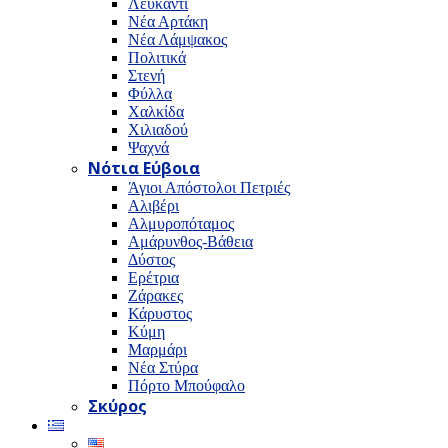
Λευκαντί
Νέα Αρτάκη
Νέα Λάμψακος
Πολιτικά
Στενή
Φύλλα
Χαλκίδα
Χιλιαδού
Ψαχνά
Νότια Εύβοια
Άγιοι Απόστολοι Πετριές
Αλιβέρι
Αλμυροπόταμος
Αμάρυνθος-Βάθεια
Δύστος
Ερέτρια
Ζάρακες
Κάρυστος
Κύμη
Μαρμάρι
Νέα Στύρα
Πόρτο Μπούφαλο
Σκύρος