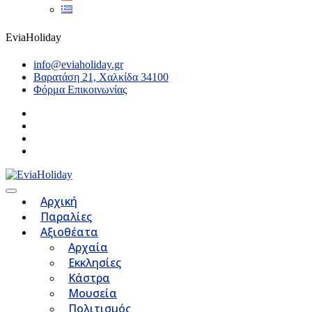
EviaHoliday
info@eviaholiday.gr
Βαρατάση 21, Χαλκίδα 34100
Φόρμα Επικοινωνίας
Αρχική
Παραλίες
Αξιοθέατα
Αρχαία
Εκκλησίες
Κάστρα
Μουσεία
Πολιτισμός