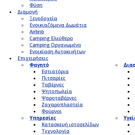
Φύση
Διαμονή
Ξενοδοχεία
Ενοικιαζόμενα Δωμάτια
Airbnb
Camping Ελεύθερο
Camping Οργανωμένο
Ενοικίαση Αυτοκινήτων
Επιχειρήσεις
Φαγητό
Δια
Εστιατόρια
Πιτσαρίες
Ταβέρνες
Ψητοπωλεία
Ψαροταβέρνες
Ζαχαροπλαστεία
Φούρνοι
Υπηρεσίες
Υγεί
Κατασκευή ιστοσελίδων
Τεχνολογία