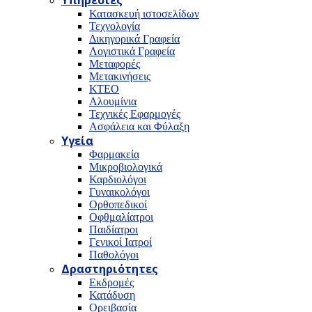
Υπηρεσίες
Κατασκευή ιστοσελίδων
Τεχνολογία
Δικηγορικά Γραφεία
Λογιστικά Γραφεία
Μεταφορές
Μετακινήσεις
ΚΤΕΟ
Αλουμίνια
Τεχνικές Εφαρμογές
Ασφάλεια και Φύλαξη
Υγεία
Φαρμακεία
Μικροβιολογικά
Καρδιολόγοι
Γυναικολόγοι
Ορθοπεδικοί
Οφθμαλίατροι
Παιδίατροι
Γενικοί Ιατροί
Παθολόγοι
Δραστηριότητες
Εκδρομές
Κατάδυση
Ορειβασία