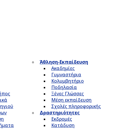
Άθληση-Εκπαίδευση
Ακαδημίες
Γυμναστήρια
Κολυμβητήριο
Ποδηλασία
Κήπος
Ξένες Γλώσσες
ικά
Μέση εκπαίδευση
νηγιού
Σχολές πληροφορικής
ώων
Δραστηριότητες
ση
Εκδρομές
τήματα
Κατάδυση