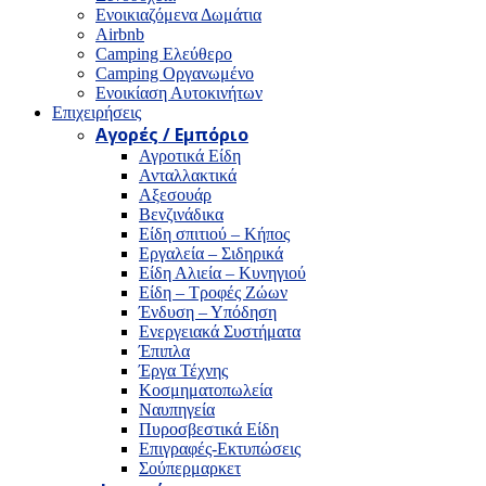
Ενοικιαζόμενα Δωμάτια
Airbnb
Camping Ελεύθερο
Camping Οργανωμένο
Ενοικίαση Αυτοκινήτων
Επιχειρήσεις
Αγορές / Εμπόριο
Αγροτικά Είδη
Ανταλλακτικά
Αξεσουάρ
Βενζινάδικα
Είδη σπιτιού – Κήπος
Εργαλεία – Σιδηρικά
Είδη Αλιεία – Κυνηγιού
Είδη – Τροφές Ζώων
Ένδυση – Υπόδηση
Ενεργειακά Συστήματα
Έπιπλα
Έργα Τέχνης
Κοσμηματοπωλεία
Ναυπηγεία
Πυροσβεστικά Είδη
Επιγραφές-Εκτυπώσεις
Σούπερμαρκετ