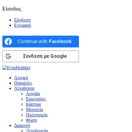
Είσοδος
Σύνδεση
Εγγραφή
Continue with
Facebook
Σύνδεση με Google
Αρχική
Παραλίες
Αξιοθέατα
Αρχαία
Εκκλησίες
Κάστρα
Μουσεία
Πολιτισμός
Φύση
Διαμονή
Ξενοδοχεία