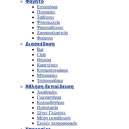
Φαγητό
Εστιατόρια
Πιτσαρίες
Ταβέρνες
Ψητοπωλεία
Ψαροταβέρνες
Ζαχαροπλαστεία
Φούρνοι
Διασκέδαση
Bar
Club
Θέατρα
Καφετέριες
Κινηματογράφος
Μπυραρίες
Τσιπουράδικα
Άθληση-Εκπαίδευση
Ακαδημίες
Γυμναστήρια
Κολυμβητήριο
Ποδηλασία
Ξένες Γλώσσες
Μέση εκπαίδευση
Σχολές πληροφορικής