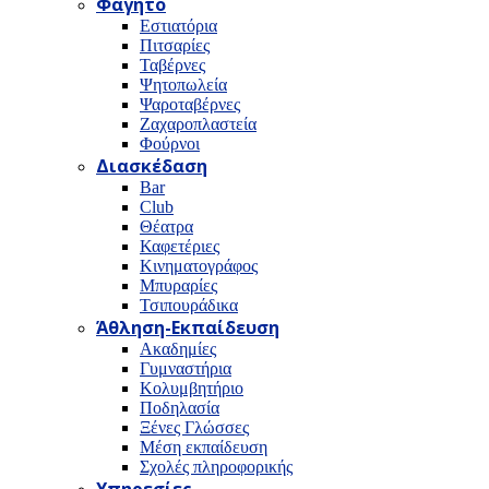
Φαγητό
Εστιατόρια
Πιτσαρίες
Ταβέρνες
Ψητοπωλεία
Ψαροταβέρνες
Ζαχαροπλαστεία
Φούρνοι
Διασκέδαση
Bar
Club
Θέατρα
Καφετέριες
Κινηματογράφος
Μπυραρίες
Τσιπουράδικα
Άθληση-Εκπαίδευση
Ακαδημίες
Γυμναστήρια
Κολυμβητήριο
Ποδηλασία
Ξένες Γλώσσες
Μέση εκπαίδευση
Σχολές πληροφορικής