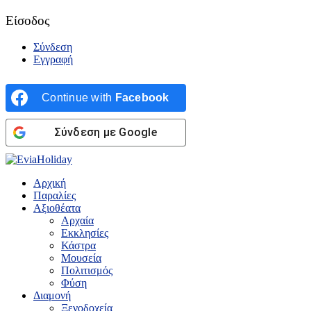
Είσοδος
Σύνδεση
Εγγραφή
Continue with
Facebook
Σύνδεση με Google
Αρχική
Παραλίες
Αξιοθέατα
Αρχαία
Εκκλησίες
Κάστρα
Μουσεία
Πολιτισμός
Φύση
Διαμονή
Ξενοδοχεία