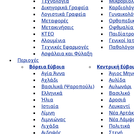
Τεχνολογία
Μικροβιολ
Δικηγορικά Γραφεία
Καρδιολόγ
Λογιστικά Γραφεία
Γυναικολό
Μεταφορές
Ορθοπεδικ
Μετακινήσεις
Οφθμαλία
ΚΤΕΟ
Παιδίατρο
Αλουμίνια
Γενικοί Ια
Τεχνικές Εφαρμογές
Παθολόγο
Ασφάλεια και Φύλαξη
Περιοχές
Βόρεια Εύβοια
Κεντρική Εύβο
Αγία Άννα
Άγιος Μην
Αχλάδι
Αυλίδα
Βασιλικά (Ψαροπούλι)
Αυλωνάρι
Ελληνικά
Βασιλικό
Ήλια
Δροσιά
Ιστιαία
Λευκαντί
Λίμνη
Νέα Αρτάκ
Λιμνιώνας
Νέα Λάμψ
Λιχάδα
Πολιτικά
Αιδηψός
Στενή