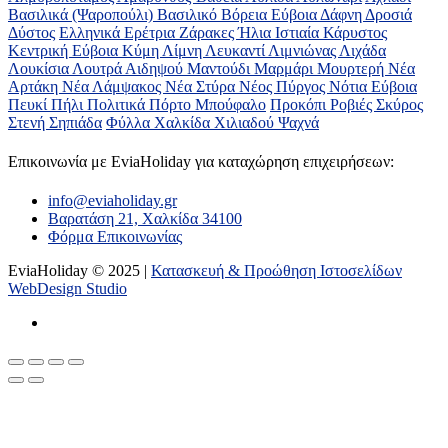
Βασιλικά (Ψαροπούλι)
Βασιλικό
Βόρεια Εύβοια
Δάφνη
Δροσιά
Δύστος
Ελληνικά
Ερέτρια
Ζάρακες
Ήλια
Ιστιαία
Κάρυστος
Κεντρική Εύβοια
Κύμη
Λίμνη
Λευκαντί
Λιμνιώνας
Λιχάδα
Λουκίσια
Λουτρά Αιδηψού
Μαντούδι
Μαρμάρι
Μουρτερή
Νέα
Αρτάκη
Νέα Λάμψακος
Νέα Στύρα
Νέος Πύργος
Νότια Εύβοια
Πευκί
Πήλι
Πολιτικά
Πόρτο Μπούφαλο
Προκόπι
Ροβιές
Σκύρος
Στενή
Σηπιάδα
Φύλλα
Χαλκίδα
Χιλιαδού
Ψαχνά
Επικοινωνία με ΕviaHoliday για καταχώρηση επιχειρήσεων:
info@eviaholiday.gr
Βαρατάση 21, Χαλκίδα 34100
Φόρμα Επικοινωνίας
EviaHoliday © 2025 |
Κατασκευή & Προώθηση Ιστοσελίδων
WebDesign Studio