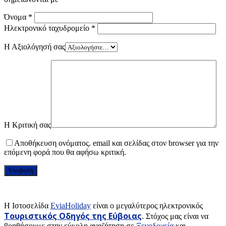
Όνομα
*
Ηλεκτρονικό ταχυδρομείο
*
Η Αξιολόγησή σας
Η Κριτική σας
Αποθήκευση ονόματος. email και σελίδας στον browser για την
επόμενη φορά που θα αφήσω κριτική.
H Ιστοσελίδα
EviaHoliday
είναι ο μεγαλύτερος ηλεκτρονικός
Τουριστικός Οδηγός της Εύβοιας
. Στόχος μας είναι να
βοηθήσουμε στην εύκολη αναζήτηση σε
Ξενοδοχεία
και