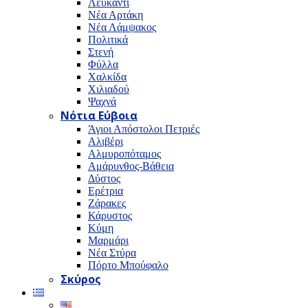
Λευκαντί
Νέα Αρτάκη
Νέα Λάμψακος
Πολιτικά
Στενή
Φύλλα
Χαλκίδα
Χιλιαδού
Ψαχνά
Νότια Εύβοια
Άγιοι Απόστολοι Πετριές
Αλιβέρι
Αλμυροπόταμος
Αμάρυνθος-Βάθεια
Δύστος
Ερέτρια
Ζάρακες
Κάρυστος
Κύμη
Μαρμάρι
Νέα Στύρα
Πόρτο Μπούφαλο
Σκύρος