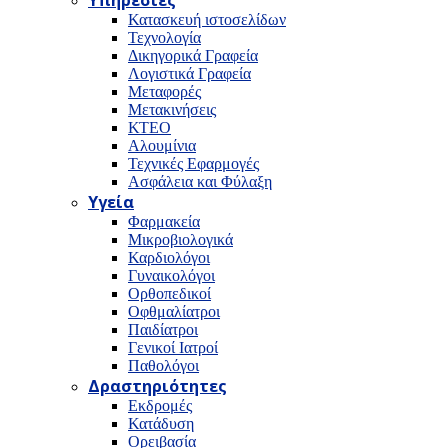
Υπηρεσίες
Κατασκευή ιστοσελίδων
Τεχνολογία
Δικηγορικά Γραφεία
Λογιστικά Γραφεία
Μεταφορές
Μετακινήσεις
ΚΤΕΟ
Αλουμίνια
Τεχνικές Εφαρμογές
Ασφάλεια και Φύλαξη
Υγεία
Φαρμακεία
Μικροβιολογικά
Καρδιολόγοι
Γυναικολόγοι
Ορθοπεδικοί
Οφθμαλίατροι
Παιδίατροι
Γενικοί Ιατροί
Παθολόγοι
Δραστηριότητες
Εκδρομές
Κατάδυση
Ορειβασία