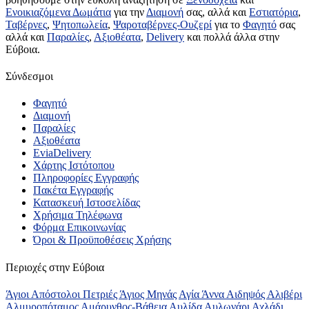
Ενοικιαζόμενα Δωμάτια
για την
Διαμονή
σας, αλλά και
Εστιατόρια
,
Ταβέρνες
,
Ψητοπωλεία
,
Ψαροταβέρνες-Ουζερί
για το
Φαγητό
σας
αλλά και
Παραλίες
,
Αξιοθέατα
,
Delivery
και πολλά άλλα στην
Εύβοια.
Σύνδεσμοι
Φαγητό
Διαμονή
Παραλίες
Αξιοθέατα
EviaDelivery
Χάρτης Ιστότοπου
Πληροφορίες Εγγραφής
Πακέτα Εγγραφής
Κατασκευή Ιστοσελίδας
Χρήσιμα Τηλέφωνα
Φόρμα Επικοινωνίας
Όροι & Προϋποθέσεις Xρήσης
Περιοχές στην Εύβοια
Άγιοι Απόστολοι Πετριές
Άγιος Μηνάς
Αγία Άννα
Αιδηψός
Αλιβέρι
Αλμυροπόταμος
Αμάρυνθος-Βάθεια
Αυλίδα
Αυλωνάρι
Αχλάδι