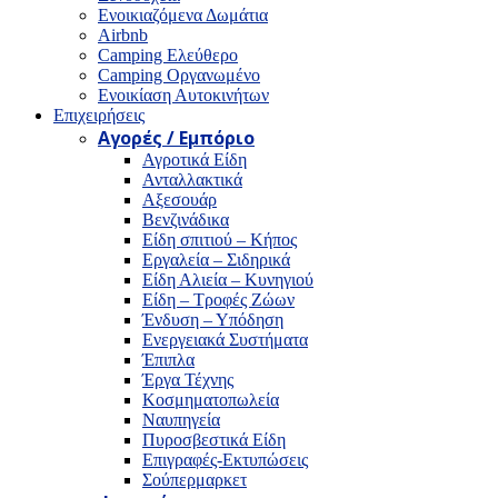
Ενοικιαζόμενα Δωμάτια
Airbnb
Camping Ελεύθερο
Camping Οργανωμένο
Ενοικίαση Αυτοκινήτων
Επιχειρήσεις
Αγορές / Εμπόριο
Αγροτικά Είδη
Ανταλλακτικά
Αξεσουάρ
Βενζινάδικα
Είδη σπιτιού – Κήπος
Εργαλεία – Σιδηρικά
Είδη Αλιεία – Κυνηγιού
Είδη – Τροφές Ζώων
Ένδυση – Υπόδηση
Ενεργειακά Συστήματα
Έπιπλα
Έργα Τέχνης
Κοσμηματοπωλεία
Ναυπηγεία
Πυροσβεστικά Είδη
Επιγραφές-Εκτυπώσεις
Σούπερμαρκετ