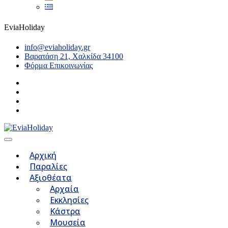
EviaHoliday
info@eviaholiday.gr
Βαρατάση 21, Χαλκίδα 34100
Φόρμα Επικοινωνίας
Αρχική
Παραλίες
Αξιοθέατα
Αρχαία
Εκκλησίες
Κάστρα
Μουσεία