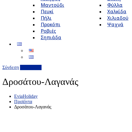
Μαντούδι
Φύλλα
Πευκί
Χαλκίδα
Πήλι
Χιλιαδού
Προκόπι
Ψαχνά
Ροβιές
Σηπιάδα
Σύνδεση
Επιχείρηση
Δροσάτου-Λαγανάς
EviaHoliday
Προϊόντα
Δροσάτου-Λαγανάς