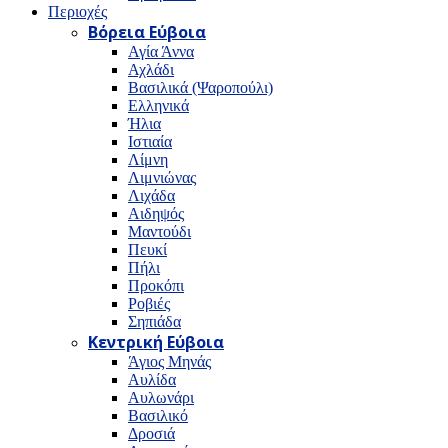
Περιοχές
Βόρεια Εύβοια
Αγία Άννα
Αχλάδι
Βασιλικά (Ψαροπούλι)
Ελληνικά
Ήλια
Ιστιαία
Λίμνη
Λιμνιώνας
Λιχάδα
Αιδηψός
Μαντούδι
Πευκί
Πήλι
Προκόπι
Ροβιές
Σηπιάδα
Κεντρική Εύβοια
Άγιος Μηνάς
Αυλίδα
Αυλωνάρι
Βασιλικό
Δροσιά