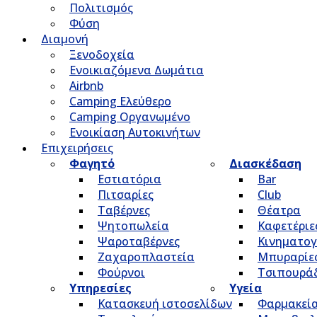
Πολιτισμός
Φύση
Διαμονή
Ξενοδοχεία
Ενοικιαζόμενα Δωμάτια
Airbnb
Camping Ελεύθερο
Camping Οργανωμένο
Ενοικίαση Αυτοκινήτων
Επιχειρήσεις
Φαγητό
Διασκέδαση
Εστιατόρια
Bar
Πιτσαρίες
Club
Ταβέρνες
Θέατρα
Ψητοπωλεία
Καφετέριε
Ψαροταβέρνες
Κινηματο
Ζαχαροπλαστεία
Μπυραρίε
Φούρνοι
Τσιπουρά
Υπηρεσίες
Υγεία
Κατασκευή ιστοσελίδων
Φαρμακεί