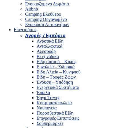
Ενοικιαζόμενα Δωμάτια
Airbnb
Camping Ελεύθερο
Camping Οργανωμένο
Ενοικίαση Αυτοκινήτων
Επιχειρήσεις
Αγορές / Εμπόριο
Αγροτικά Είδη
Ανταλλακτικά
Αξεσουάρ
Βενζινάδικα
Είδη σπιτιού – Κήπος
Εργαλεία – Σιδηρικά
Είδη Αλιεία – Κυνηγιού
Είδη – Τροφές Ζώων
Ένδυση – Υπόδηση
Ενεργειακά Συστήματα
Έπιπλα
Έργα Τέχνης
Κοσμηματοπωλεία
Ναυπηγεία
Πυροσβεστικά Είδη
Επιγραφές-Εκτυπώσεις
Σούπερμαρκετ