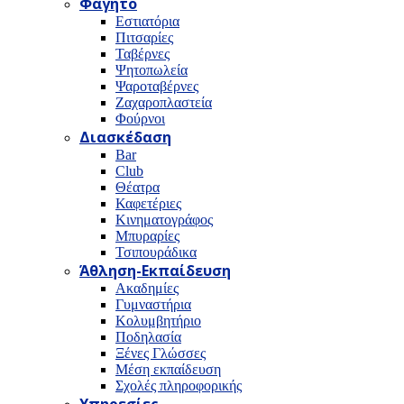
Φαγητό
Εστιατόρια
Πιτσαρίες
Ταβέρνες
Ψητοπωλεία
Ψαροταβέρνες
Ζαχαροπλαστεία
Φούρνοι
Διασκέδαση
Bar
Club
Θέατρα
Καφετέριες
Κινηματογράφος
Μπυραρίες
Τσιπουράδικα
Άθληση-Εκπαίδευση
Ακαδημίες
Γυμναστήρια
Κολυμβητήριο
Ποδηλασία
Ξένες Γλώσσες
Μέση εκπαίδευση
Σχολές πληροφορικής