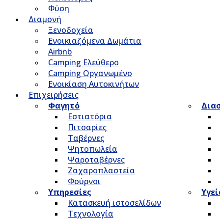
Φύση
Διαμονή
Ξενοδοχεία
Ενοικιαζόμενα Δωμάτια
Airbnb
Camping Ελεύθερο
Camping Οργανωμένο
Ενοικίαση Αυτοκινήτων
Επιχειρήσεις
Φαγητό
Δια
Εστιατόρια
Πιτσαρίες
Ταβέρνες
Ψητοπωλεία
Ψαροταβέρνες
Ζαχαροπλαστεία
Φούρνοι
Υπηρεσίες
Υγεί
Κατασκευή ιστοσελίδων
Τεχνολογία