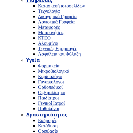
Υπηρεσίες
Κατασκευή ιστοσελίδων
Τεχνολογία
Δικηγορικά Γραφεία
Λογιστικά Γραφεία
Μεταφορές
Μετακινήσεις
ΚΤΕΟ
Αλουμίνια
Τεχνικές Εφαρμογές
Ασφάλεια και Φύλαξη
Υγεία
Φαρμακεία
Μικροβιολογικά
Καρδιολόγοι
Γυναικολόγοι
Ορθοπεδικοί
Οφθμαλίατροι
Παιδίατροι
Γενικοί Ιατροί
Παθολόγοι
Δραστηριότητες
Εκδρομές
Κατάδυση
Ορειβασία