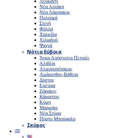
Λευκαντί
Νέα Αρτάκη
Νέα Λάμψακος
Πολιτικά
Στενή
Φύλλα
Χαλκίδα
Χιλιαδού
Ψαχνά
Νότια Εύβοια
Άγιοι Απόστολοι Πετριές
Αλιβέρι
Αλμυροπόταμος
Αμάρυνθος-Βάθεια
Δύστος
Ερέτρια
Ζάρακες
Κάρυστος
Κύμη
Μαρμάρι
Νέα Στύρα
Πόρτο Μπούφαλο
Σκύρος