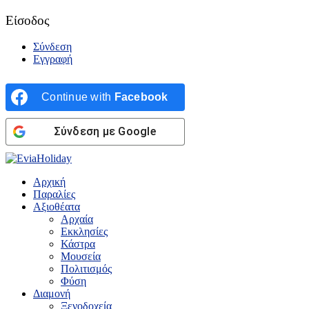
Είσοδος
Σύνδεση
Εγγραφή
Continue with
Facebook
Σύνδεση με Google
Αρχική
Παραλίες
Αξιοθέατα
Αρχαία
Εκκλησίες
Κάστρα
Μουσεία
Πολιτισμός
Φύση
Διαμονή
Ξενοδοχεία