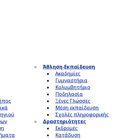
Άθληση-Εκπαίδευση
Ακαδημίες
Γυμναστήρια
Κολυμβητήριο
Ποδηλασία
Κήπος
Ξένες Γλώσσες
ικά
Μέση εκπαίδευση
νηγιού
Σχολές πληροφορικής
ώων
Δραστηριότητες
ση
Εκδρομές
τήματα
Κατάδυση