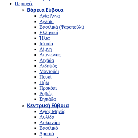
Περιοχές
Βόρεια Εύβοια
Αγία Άννα
Αχλάδι
Βασιλικά (Ψαροπούλι)
Ελληνικά
Ήλια
Ιστιαία
Λίμνη
Λιμνιώνας
Λιχάδα
Αιδηψός
Μαντούδι
Πευκί
Πήλι
Προκόπι
Ροβιές
Σηπιάδα
Κεντρική Εύβοια
Άγιος Μηνάς
Αυλίδα
Αυλωνάρι
Βασιλικό
Δροσιά