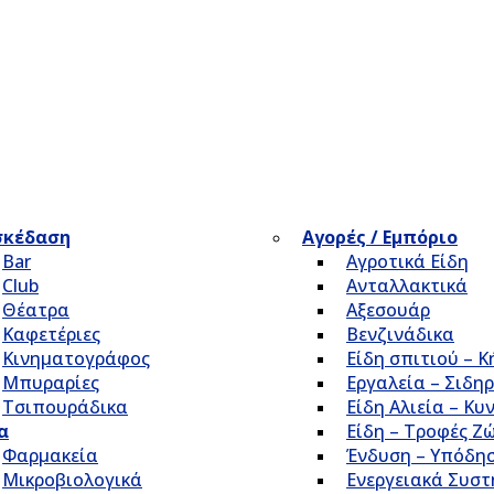
σκέδαση
Αγορές / Εμπόριο
Bar
Αγροτικά Είδη
Club
Ανταλλακτικά
Θέατρα
Αξεσουάρ
Καφετέριες
Βενζινάδικα
Κινηματογράφος
Είδη σπιτιού – 
Μπυραρίες
Εργαλεία – Σιδηρ
Τσιπουράδικα
Είδη Αλιεία – Κυ
α
Είδη – Τροφές Ζ
Φαρμακεία
Ένδυση – Υπόδη
Μικροβιολογικά
Ενεργειακά Συσ