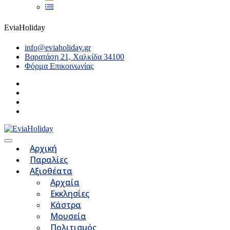
EviaHoliday
info@eviaholiday.gr
Βαρατάση 21, Χαλκίδα 34100
Φόρμα Επικοινωνίας
Αρχική
Παραλίες
Αξιοθέατα
Αρχαία
Εκκλησίες
Κάστρα
Μουσεία
Πολιτισμός