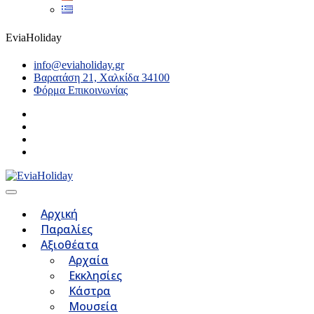
EviaHoliday
info@eviaholiday.gr
Βαρατάση 21, Χαλκίδα 34100
Φόρμα Επικοινωνίας
Αρχική
Παραλίες
Αξιοθέατα
Αρχαία
Εκκλησίες
Κάστρα
Μουσεία