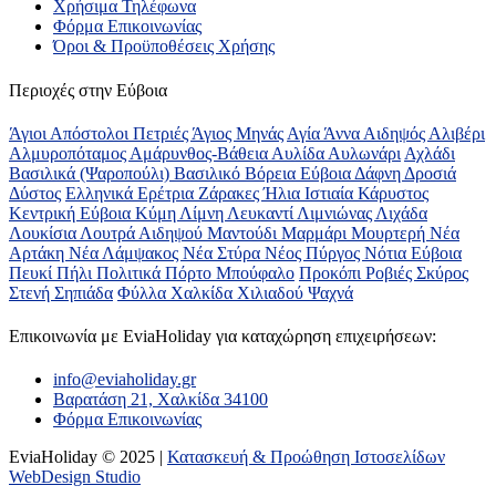
Χρήσιμα Τηλέφωνα
Φόρμα Επικοινωνίας
Όροι & Προϋποθέσεις Xρήσης
Περιοχές στην Εύβοια
Άγιοι Απόστολοι Πετριές
Άγιος Μηνάς
Αγία Άννα
Αιδηψός
Αλιβέρι
Αλμυροπόταμος
Αμάρυνθος-Βάθεια
Αυλίδα
Αυλωνάρι
Αχλάδι
Βασιλικά (Ψαροπούλι)
Βασιλικό
Βόρεια Εύβοια
Δάφνη
Δροσιά
Δύστος
Ελληνικά
Ερέτρια
Ζάρακες
Ήλια
Ιστιαία
Κάρυστος
Κεντρική Εύβοια
Κύμη
Λίμνη
Λευκαντί
Λιμνιώνας
Λιχάδα
Λουκίσια
Λουτρά Αιδηψού
Μαντούδι
Μαρμάρι
Μουρτερή
Νέα
Αρτάκη
Νέα Λάμψακος
Νέα Στύρα
Νέος Πύργος
Νότια Εύβοια
Πευκί
Πήλι
Πολιτικά
Πόρτο Μπούφαλο
Προκόπι
Ροβιές
Σκύρος
Στενή
Σηπιάδα
Φύλλα
Χαλκίδα
Χιλιαδού
Ψαχνά
Επικοινωνία με ΕviaHoliday για καταχώρηση επιχειρήσεων:
info@eviaholiday.gr
Βαρατάση 21, Χαλκίδα 34100
Φόρμα Επικοινωνίας
EviaHoliday © 2025 |
Κατασκευή & Προώθηση Ιστοσελίδων
WebDesign Studio