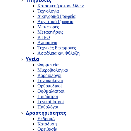
Υπηρεσίες
Κατασκευή ιστοσελίδων
Τεχνολογία
Δικηγορικά Γραφεία
Λογιστικά Γραφεία
Μεταφορές
Μετακινήσεις
ΚΤΕΟ
Αλουμίνια
Τεχνικές Εφαρμογές
Ασφάλεια και Φύλαξη
Υγεία
Φαρμακεία
Μικροβιολογικά
Καρδιολόγοι
Γυναικολόγοι
Ορθοπεδικοί
Οφθμαλίατροι
Παιδίατροι
Γενικοί Ιατροί
Παθολόγοι
Δραστηριότητες
Εκδρομές
Κατάδυση
Ορειβασία