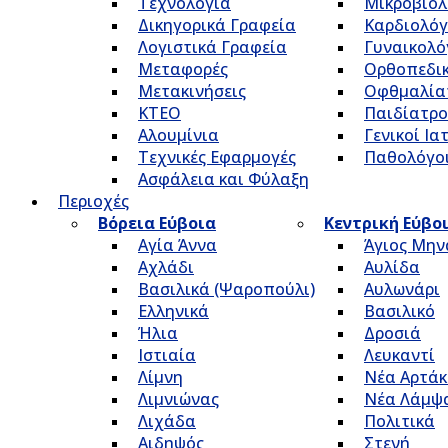
Τεχνολογία
Μικροβιολ
Δικηγορικά Γραφεία
Καρδιολόγ
Λογιστικά Γραφεία
Γυναικολό
Μεταφορές
Ορθοπεδικ
Μετακινήσεις
Οφθμαλία
ΚΤΕΟ
Παιδίατρο
Αλουμίνια
Γενικοί Ια
Τεχνικές Εφαρμογές
Παθολόγο
Ασφάλεια και Φύλαξη
Περιοχές
Βόρεια Εύβοια
Κεντρική Εύβο
Αγία Άννα
Άγιος Μην
Αχλάδι
Αυλίδα
Βασιλικά (Ψαροπούλι)
Αυλωνάρι
Ελληνικά
Βασιλικό
Ήλια
Δροσιά
Ιστιαία
Λευκαντί
Λίμνη
Νέα Αρτάκ
Λιμνιώνας
Νέα Λάμψ
Λιχάδα
Πολιτικά
Αιδηψός
Στενή