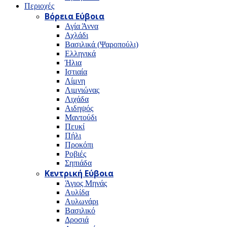
Περιοχές
Βόρεια Εύβοια
Αγία Άννα
Αχλάδι
Βασιλικά (Ψαροπούλι)
Ελληνικά
Ήλια
Ιστιαία
Λίμνη
Λιμνιώνας
Λιχάδα
Αιδηψός
Μαντούδι
Πευκί
Πήλι
Προκόπι
Ροβιές
Σηπιάδα
Κεντρική Εύβοια
Άγιος Μηνάς
Αυλίδα
Αυλωνάρι
Βασιλικό
Δροσιά