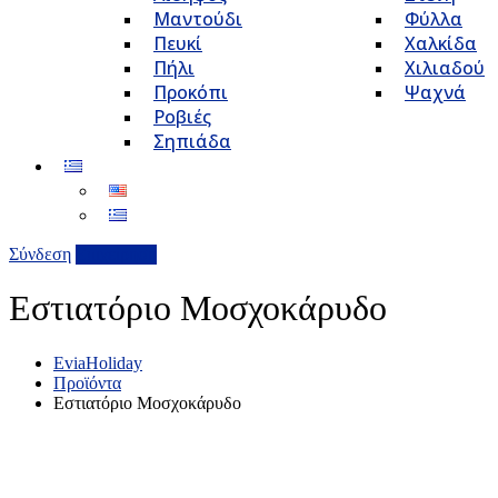
Μαντούδι
Φύλλα
Πευκί
Χαλκίδα
Πήλι
Χιλιαδού
Προκόπι
Ψαχνά
Ροβιές
Σηπιάδα
Σύνδεση
Επιχείρηση
Εστιατόριο Μοσχοκάρυδο
EviaHoliday
Προϊόντα
Εστιατόριο Μοσχοκάρυδο