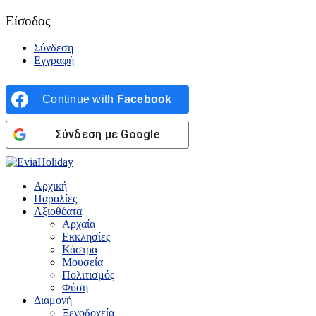
Είσοδος
Σύνδεση
Εγγραφή
Continue with
Facebook
Σύνδεση με Google
Αρχική
Παραλίες
Αξιοθέατα
Αρχαία
Εκκλησίες
Κάστρα
Μουσεία
Πολιτισμός
Φύση
Διαμονή
Ξενοδοχεία