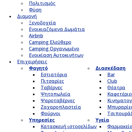
Πολιτισμός
Φύση
Διαμονή
Ξενοδοχεία
Ενοικιαζόμενα Δωμάτια
Airbnb
Camping Ελεύθερο
Camping Οργανωμένο
Ενοικίαση Αυτοκινήτων
Επιχειρήσεις
Φαγητό
Διασκέδαση
Εστιατόρια
Bar
Πιτσαρίες
Club
Ταβέρνες
Θέατρα
Ψητοπωλεία
Καφετέριε
Ψαροταβέρνες
Κινηματο
Ζαχαροπλαστεία
Μπυραρίε
Φούρνοι
Τσιπουρά
Υπηρεσίες
Υγεία
Κατασκευή ιστοσελίδων
Φαρμακεί