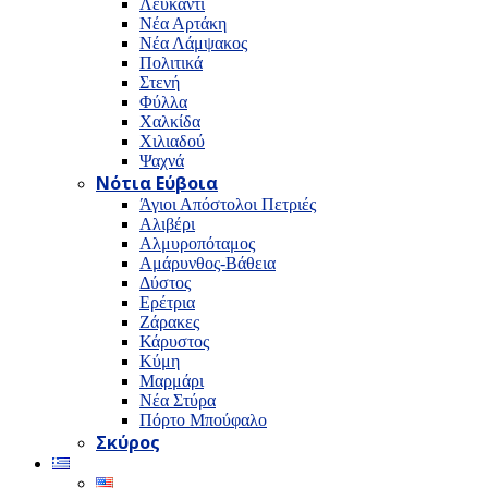
Λευκαντί
Νέα Αρτάκη
Νέα Λάμψακος
Πολιτικά
Στενή
Φύλλα
Χαλκίδα
Χιλιαδού
Ψαχνά
Νότια Εύβοια
Άγιοι Απόστολοι Πετριές
Αλιβέρι
Αλμυροπόταμος
Αμάρυνθος-Βάθεια
Δύστος
Ερέτρια
Ζάρακες
Κάρυστος
Κύμη
Μαρμάρι
Νέα Στύρα
Πόρτο Μπούφαλο
Σκύρος