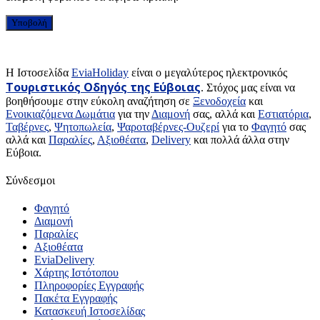
H Ιστοσελίδα
EviaHoliday
είναι ο μεγαλύτερος ηλεκτρονικός
Τουριστικός Οδηγός της Εύβοιας
. Στόχος μας είναι να
βοηθήσουμε στην εύκολη αναζήτηση σε
Ξενοδοχεία
και
Ενοικιαζόμενα Δωμάτια
για την
Διαμονή
σας, αλλά και
Εστιατόρια
,
Ταβέρνες
,
Ψητοπωλεία
,
Ψαροταβέρνες-Ουζερί
για το
Φαγητό
σας
αλλά και
Παραλίες
,
Αξιοθέατα
,
Delivery
και πολλά άλλα στην
Εύβοια.
Σύνδεσμοι
Φαγητό
Διαμονή
Παραλίες
Αξιοθέατα
EviaDelivery
Χάρτης Ιστότοπου
Πληροφορίες Εγγραφής
Πακέτα Εγγραφής
Κατασκευή Ιστοσελίδας