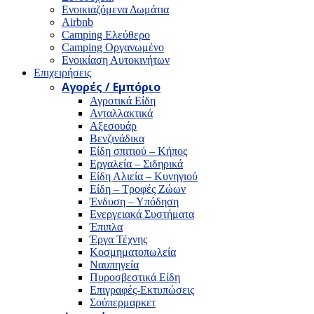
Ενοικιαζόμενα Δωμάτια
Airbnb
Camping Ελεύθερο
Camping Οργανωμένο
Ενοικίαση Αυτοκινήτων
Επιχειρήσεις
Αγορές / Εμπόριο
Αγροτικά Είδη
Ανταλλακτικά
Αξεσουάρ
Βενζινάδικα
Είδη σπιτιού – Κήπος
Εργαλεία – Σιδηρικά
Είδη Αλιεία – Κυνηγιού
Είδη – Τροφές Ζώων
Ένδυση – Υπόδηση
Ενεργειακά Συστήματα
Έπιπλα
Έργα Τέχνης
Κοσμηματοπωλεία
Ναυπηγεία
Πυροσβεστικά Είδη
Επιγραφές-Εκτυπώσεις
Σούπερμαρκετ