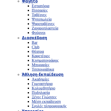
Φαγητό
Εστιατόρια
Πιτσαρίες
Ταβέρνες
Ψητοπωλεία
Ψαροταβέρνες
Ζαχαροπλαστεία
Φούρνοι
Διασκέδαση
Bar
Club
Θέατρα
Καφετέριες
Κινηματογράφος
Μπυραρίες
Τσιπουράδικα
Άθληση-Εκπαίδευση
Ακαδημίες
Γυμναστήρια
Κολυμβητήριο
Ποδηλασία
Ξένες Γλώσσες
Μέση εκπαίδευση
Σχολές πληροφορικής