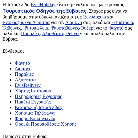
H Ιστοσελίδα
EviaHoliday
είναι ο μεγαλύτερος ηλεκτρονικός
Τουριστικός Οδηγός της Εύβοιας
. Στόχος μας είναι να
βοηθήσουμε στην εύκολη αναζήτηση σε
Ξενοδοχεία
και
Ενοικιαζόμενα Δωμάτια
για την
Διαμονή
σας, αλλά και
Εστιατόρια
,
Ταβέρνες
,
Ψητοπωλεία
,
Ψαροταβέρνες-Ουζερί
για το
Φαγητό
σας
αλλά και
Παραλίες
,
Αξιοθέατα
,
Delivery
και πολλά άλλα στην
Εύβοια.
Σύνδεσμοι
Φαγητό
Διαμονή
Παραλίες
Αξιοθέατα
EviaDelivery
Χάρτης Ιστότοπου
Πληροφορίες Εγγραφής
Πακέτα Εγγραφής
Κατασκευή Ιστοσελίδας
Χρήσιμα Τηλέφωνα
Φόρμα Επικοινωνίας
Όροι & Προϋποθέσεις Xρήσης
Περιοχές στην Εύβοια