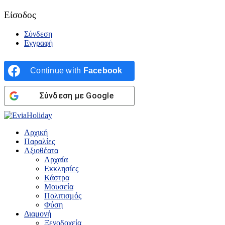
Είσοδος
Σύνδεση
Εγγραφή
Continue with
Facebook
Σύνδεση με Google
Αρχική
Παραλίες
Αξιοθέατα
Αρχαία
Εκκλησίες
Κάστρα
Μουσεία
Πολιτισμός
Φύση
Διαμονή
Ξενοδοχεία