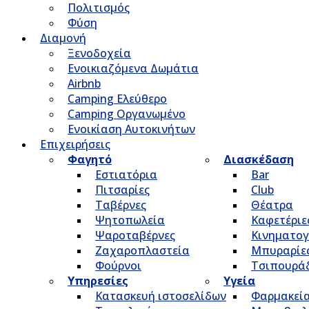
Πολιτισμός
Φύση
Διαμονή
Ξενοδοχεία
Ενοικιαζόμενα Δωμάτια
Airbnb
Camping Ελεύθερο
Camping Οργανωμένο
Ενοικίαση Αυτοκινήτων
Επιχειρήσεις
Φαγητό
Διασκέδαση
Εστιατόρια
Bar
Πιτσαρίες
Club
Ταβέρνες
Θέατρα
Ψητοπωλεία
Καφετέριε
Ψαροταβέρνες
Κινηματο
Ζαχαροπλαστεία
Μπυραρίε
Φούρνοι
Τσιπουρά
Υπηρεσίες
Υγεία
Κατασκευή ιστοσελίδων
Φαρμακεί