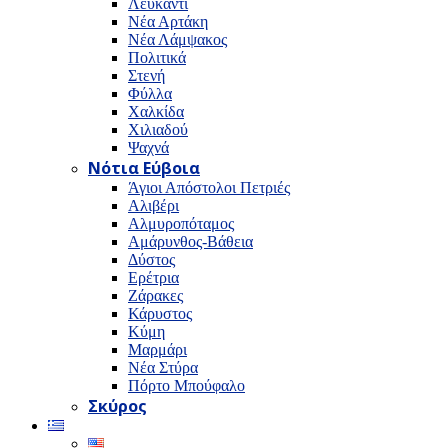
Λευκαντί
Νέα Αρτάκη
Νέα Λάμψακος
Πολιτικά
Στενή
Φύλλα
Χαλκίδα
Χιλιαδού
Ψαχνά
Νότια Εύβοια
Άγιοι Απόστολοι Πετριές
Αλιβέρι
Αλμυροπόταμος
Αμάρυνθος-Βάθεια
Δύστος
Ερέτρια
Ζάρακες
Κάρυστος
Κύμη
Μαρμάρι
Νέα Στύρα
Πόρτο Μπούφαλο
Σκύρος