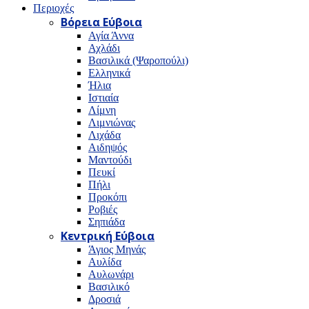
Περιοχές
Βόρεια Εύβοια
Αγία Άννα
Αχλάδι
Βασιλικά (Ψαροπούλι)
Ελληνικά
Ήλια
Ιστιαία
Λίμνη
Λιμνιώνας
Λιχάδα
Αιδηψός
Μαντούδι
Πευκί
Πήλι
Προκόπι
Ροβιές
Σηπιάδα
Κεντρική Εύβοια
Άγιος Μηνάς
Αυλίδα
Αυλωνάρι
Βασιλικό
Δροσιά