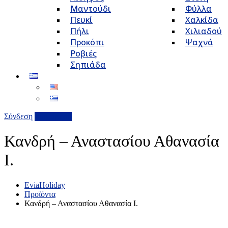
Μαντούδι
Φύλλα
Πευκί
Χαλκίδα
Πήλι
Χιλιαδού
Προκόπι
Ψαχνά
Ροβιές
Σηπιάδα
Σύνδεση
Επιχείρηση
Κανδρή – Αναστασίου Αθανασία
Ι.
EviaHoliday
Προϊόντα
Κανδρή – Αναστασίου Αθανασία Ι.