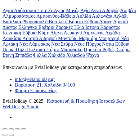
Άγιοι Απόστολοι Πετριές
Άγιος Μηνάς
Αγία Άννα
Αιδηψός
Αλιβέρι
Αλμυροπόταμος
Αμάρυνθος-Βάθεια
Αυλίδα
Αυλωνάρι
Αχλάδι
Βασιλικά (Ψαροπούλι)
Βασιλικό
Βόρεια Εύβοια
Δάφνη
Δροσιά
Δύστος
Ελληνικά
Ερέτρια
Ζάρακες
Ήλια
Ιστιαία
Κάρυστος
Κεντρική Εύβοια
Κύμη
Λίμνη
Λευκαντί
Λιμνιώνας
Λιχάδα
Λουκίσια
Λουτρά Αιδηψού
Μαντούδι
Μαρμάρι
Μουρτερή
Νέα
Αρτάκη
Νέα Λάμψακος
Νέα Στύρα
Νέος Πύργος
Νότια Εύβοια
Πευκί
Πήλι
Πολιτικά
Πόρτο Μπούφαλο
Προκόπι
Ροβιές
Σκύρος
Στενή
Σηπιάδα
Φύλλα
Χαλκίδα
Χιλιαδού
Ψαχνά
Επικοινωνία με ΕviaHoliday για καταχώρηση επιχειρήσεων:
info@eviaholiday.gr
Βαρατάση 21, Χαλκίδα 34100
Φόρμα Επικοινωνίας
EviaHoliday © 2025 |
Κατασκευή & Προώθηση Ιστοσελίδων
WebDesign Studio