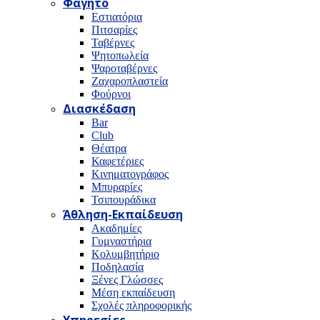
Φαγητό
Εστιατόρια
Πιτσαρίες
Ταβέρνες
Ψητοπωλεία
Ψαροταβέρνες
Ζαχαροπλαστεία
Φούρνοι
Διασκέδαση
Bar
Club
Θέατρα
Καφετέριες
Κινηματογράφος
Μπυραρίες
Τσιπουράδικα
Άθληση-Εκπαίδευση
Ακαδημίες
Γυμναστήρια
Κολυμβητήριο
Ποδηλασία
Ξένες Γλώσσες
Μέση εκπαίδευση
Σχολές πληροφορικής