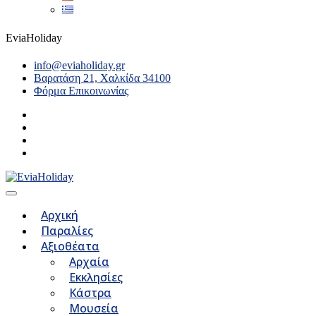
EviaHoliday
info@eviaholiday.gr
Βαρατάση 21, Χαλκίδα 34100
Φόρμα Επικοινωνίας
Αρχική
Παραλίες
Αξιοθέατα
Αρχαία
Εκκλησίες
Κάστρα
Μουσεία