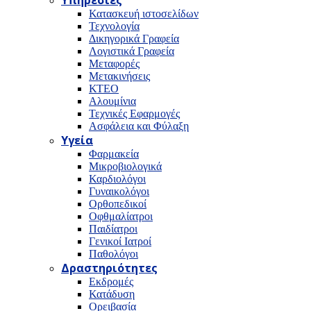
Υπηρεσίες
Κατασκευή ιστοσελίδων
Τεχνολογία
Δικηγορικά Γραφεία
Λογιστικά Γραφεία
Μεταφορές
Μετακινήσεις
ΚΤΕΟ
Αλουμίνια
Τεχνικές Εφαρμογές
Ασφάλεια και Φύλαξη
Υγεία
Φαρμακεία
Μικροβιολογικά
Καρδιολόγοι
Γυναικολόγοι
Ορθοπεδικοί
Οφθμαλίατροι
Παιδίατροι
Γενικοί Ιατροί
Παθολόγοι
Δραστηριότητες
Εκδρομές
Κατάδυση
Ορειβασία