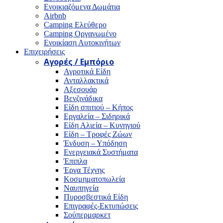
Ενοικιαζόμενα Δωμάτια
Airbnb
Camping Ελεύθερο
Camping Οργανωμένο
Ενοικίαση Αυτοκινήτων
Επιχειρήσεις
Αγορές / Εμπόριο
Αγροτικά Είδη
Ανταλλακτικά
Αξεσουάρ
Βενζινάδικα
Είδη σπιτιού – Κήπος
Εργαλεία – Σιδηρικά
Είδη Αλιεία – Κυνηγιού
Είδη – Τροφές Ζώων
Ένδυση – Υπόδηση
Ενεργειακά Συστήματα
Έπιπλα
Έργα Τέχνης
Κοσμηματοπωλεία
Ναυπηγεία
Πυροσβεστικά Είδη
Επιγραφές-Εκτυπώσεις
Σούπερμαρκετ