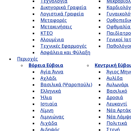
Τεχνολογία
Μικροβιολ
Δικηγορικά Γραφεία
Καρδιολόγ
Λογιστικά Γραφεία
Γυναικολό
Μεταφορές
Ορθοπεδικ
Μετακινήσεις
Οφθμαλία
ΚΤΕΟ
Παιδίατρο
Αλουμίνια
Γενικοί Ια
Τεχνικές Εφαρμογές
Παθολόγο
Ασφάλεια και Φύλαξη
Περιοχές
Βόρεια Εύβοια
Κεντρική Εύβο
Αγία Άννα
Άγιος Μην
Αχλάδι
Αυλίδα
Βασιλικά (Ψαροπούλι)
Αυλωνάρι
Ελληνικά
Βασιλικό
Ήλια
Δροσιά
Ιστιαία
Λευκαντί
Λίμνη
Νέα Αρτάκ
Λιμνιώνας
Νέα Λάμψ
Λιχάδα
Πολιτικά
Αιδηψός
Στενή