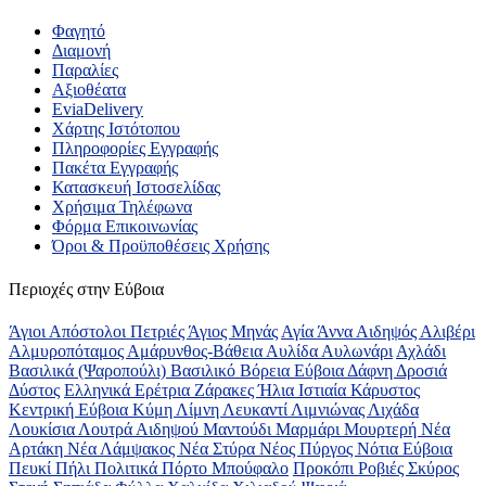
Φαγητό
Διαμονή
Παραλίες
Αξιοθέατα
EviaDelivery
Χάρτης Ιστότοπου
Πληροφορίες Εγγραφής
Πακέτα Εγγραφής
Κατασκευή Ιστοσελίδας
Χρήσιμα Τηλέφωνα
Φόρμα Επικοινωνίας
Όροι & Προϋποθέσεις Xρήσης
Περιοχές στην Εύβοια
Άγιοι Απόστολοι Πετριές
Άγιος Μηνάς
Αγία Άννα
Αιδηψός
Αλιβέρι
Αλμυροπόταμος
Αμάρυνθος-Βάθεια
Αυλίδα
Αυλωνάρι
Αχλάδι
Βασιλικά (Ψαροπούλι)
Βασιλικό
Βόρεια Εύβοια
Δάφνη
Δροσιά
Δύστος
Ελληνικά
Ερέτρια
Ζάρακες
Ήλια
Ιστιαία
Κάρυστος
Κεντρική Εύβοια
Κύμη
Λίμνη
Λευκαντί
Λιμνιώνας
Λιχάδα
Λουκίσια
Λουτρά Αιδηψού
Μαντούδι
Μαρμάρι
Μουρτερή
Νέα
Αρτάκη
Νέα Λάμψακος
Νέα Στύρα
Νέος Πύργος
Νότια Εύβοια
Πευκί
Πήλι
Πολιτικά
Πόρτο Μπούφαλο
Προκόπι
Ροβιές
Σκύρος