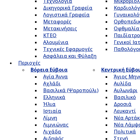
Τεχνολογία
Μικροβιολ
Δικηγορικά Γραφεία
Καρδιολόγ
Λογιστικά Γραφεία
Γυναικολό
Μεταφορές
Ορθοπεδικ
Μετακινήσεις
Οφθμαλία
ΚΤΕΟ
Παιδίατρο
Αλουμίνια
Γενικοί Ια
Τεχνικές Εφαρμογές
Παθολόγο
Ασφάλεια και Φύλαξη
Περιοχές
Βόρεια Εύβοια
Κεντρική Εύβο
Αγία Άννα
Άγιος Μην
Αχλάδι
Αυλίδα
Βασιλικά (Ψαροπούλι)
Αυλωνάρι
Ελληνικά
Βασιλικό
Ήλια
Δροσιά
Ιστιαία
Λευκαντί
Λίμνη
Νέα Αρτάκ
Λιμνιώνας
Νέα Λάμψ
Λιχάδα
Πολιτικά
Αιδηψός
Στενή