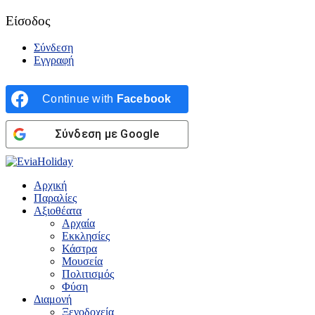
Είσοδος
Σύνδεση
Εγγραφή
Continue with
Facebook
Σύνδεση με Google
Αρχική
Παραλίες
Αξιοθέατα
Αρχαία
Εκκλησίες
Κάστρα
Μουσεία
Πολιτισμός
Φύση
Διαμονή
Ξενοδοχεία