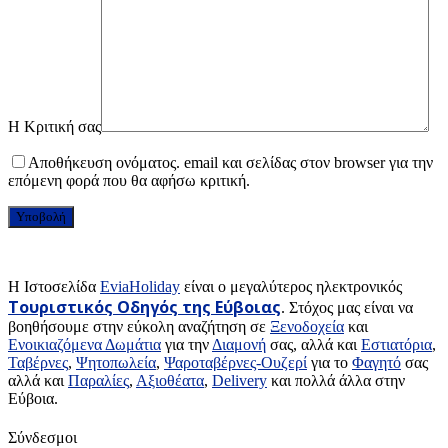
Η Κριτική σας
Αποθήκευση ονόματος. email και σελίδας στον browser για την
επόμενη φορά που θα αφήσω κριτική.
H Ιστοσελίδα
EviaHoliday
είναι ο μεγαλύτερος ηλεκτρονικός
Τουριστικός Οδηγός της Εύβοιας
. Στόχος μας είναι να
βοηθήσουμε στην εύκολη αναζήτηση σε
Ξενοδοχεία
και
Ενοικιαζόμενα Δωμάτια
για την
Διαμονή
σας, αλλά και
Εστιατόρια
,
Ταβέρνες
,
Ψητοπωλεία
,
Ψαροταβέρνες-Ουζερί
για το
Φαγητό
σας
αλλά και
Παραλίες
,
Αξιοθέατα
,
Delivery
και πολλά άλλα στην
Εύβοια.
Σύνδεσμοι