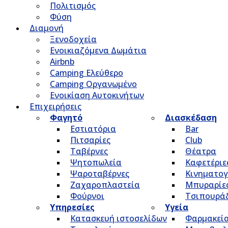
Πολιτισμός
Φύση
Διαμονή
Ξενοδοχεία
Ενοικιαζόμενα Δωμάτια
Airbnb
Camping Ελεύθερο
Camping Οργανωμένο
Ενοικίαση Αυτοκινήτων
Επιχειρήσεις
Φαγητό
Διασκέδαση
Εστιατόρια
Bar
Πιτσαρίες
Club
Ταβέρνες
Θέατρα
Ψητοπωλεία
Καφετέριε
Ψαροταβέρνες
Κινηματο
Ζαχαροπλαστεία
Μπυραρίε
Φούρνοι
Τσιπουρά
Υπηρεσίες
Υγεία
Κατασκευή ιστοσελίδων
Φαρμακεί