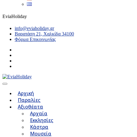
EviaHoliday
info@eviaholiday.gr
Βαρατάση 21, Χαλκίδα 34100
Φόρμα Επικοινωνίας
Αρχική
Παραλίες
Αξιοθέατα
Αρχαία
Εκκλησίες
Κάστρα
Μουσεία