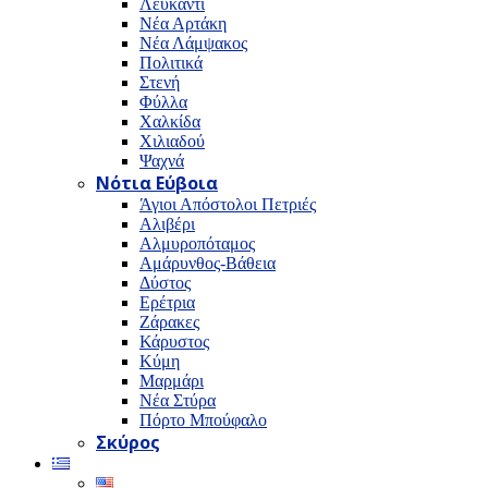
Λευκαντί
Νέα Αρτάκη
Νέα Λάμψακος
Πολιτικά
Στενή
Φύλλα
Χαλκίδα
Χιλιαδού
Ψαχνά
Νότια Εύβοια
Άγιοι Απόστολοι Πετριές
Αλιβέρι
Αλμυροπόταμος
Αμάρυνθος-Βάθεια
Δύστος
Ερέτρια
Ζάρακες
Κάρυστος
Κύμη
Μαρμάρι
Νέα Στύρα
Πόρτο Μπούφαλο
Σκύρος