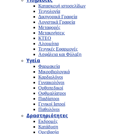
Υπηρεσίες
Κατασκευή ιστοσελίδων
Τεχνολογία
Δικηγορικά Γραφεία
Λογιστικά Γραφεία
Μεταφορές
Μετακινήσεις
ΚΤΕΟ
Αλουμίνια
Τεχνικές Εφαρμογές
Ασφάλεια και Φύλαξη
Υγεία
Φαρμακεία
Μικροβιολογικά
Καρδιολόγοι
Γυναικολόγοι
Ορθοπεδικοί
Οφθμαλίατροι
Παιδίατροι
Γενικοί Ιατροί
Παθολόγοι
Δραστηριότητες
Εκδρομές
Κατάδυση
Ορειβασία