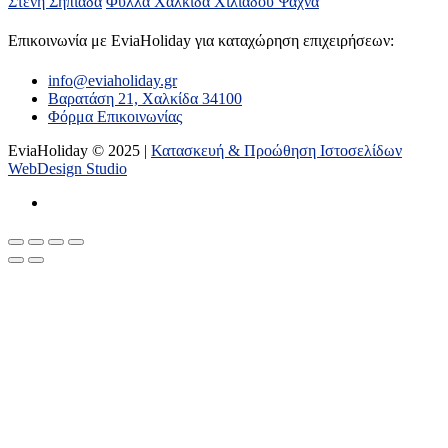
Στενή
Σηπιάδα
Φύλλα
Χαλκίδα
Χιλιαδού
Ψαχνά
Επικοινωνία με ΕviaHoliday για καταχώρηση επιχειρήσεων:
info@eviaholiday.gr
Βαρατάση 21, Χαλκίδα 34100
Φόρμα Επικοινωνίας
EviaHoliday © 2025 |
Κατασκευή & Προώθηση Ιστοσελίδων
WebDesign Studio