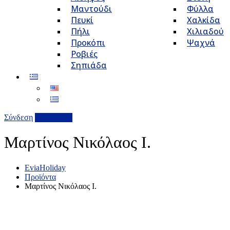
Μαντούδι
Φύλλα
Πευκί
Χαλκίδα
Πήλι
Χιλιαδού
Προκόπι
Ψαχνά
Ροβιές
Σηπιάδα
Σύνδεση
Επιχείρηση
Μαρτίνος Νικόλαος Ι.
EviaHoliday
Προϊόντα
Μαρτίνος Νικόλαος Ι.