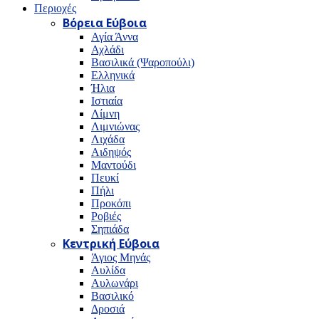
Περιοχές
Βόρεια Εύβοια
Αγία Άννα
Αχλάδι
Βασιλικά (Ψαροπούλι)
Ελληνικά
Ήλια
Ιστιαία
Λίμνη
Λιμνιώνας
Λιχάδα
Αιδηψός
Μαντούδι
Πευκί
Πήλι
Προκόπι
Ροβιές
Σηπιάδα
Κεντρική Εύβοια
Άγιος Μηνάς
Αυλίδα
Αυλωνάρι
Βασιλικό
Δροσιά