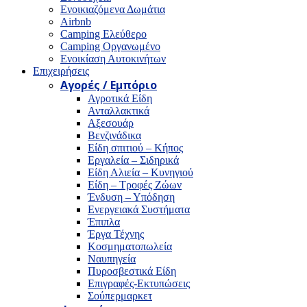
Ενοικιαζόμενα Δωμάτια
Airbnb
Camping Ελεύθερο
Camping Οργανωμένο
Ενοικίαση Αυτοκινήτων
Επιχειρήσεις
Αγορές / Εμπόριο
Αγροτικά Είδη
Ανταλλακτικά
Αξεσουάρ
Βενζινάδικα
Είδη σπιτιού – Κήπος
Εργαλεία – Σιδηρικά
Είδη Αλιεία – Κυνηγιού
Είδη – Τροφές Ζώων
Ένδυση – Υπόδηση
Ενεργειακά Συστήματα
Έπιπλα
Έργα Τέχνης
Κοσμηματοπωλεία
Ναυπηγεία
Πυροσβεστικά Είδη
Επιγραφές-Εκτυπώσεις
Σούπερμαρκετ