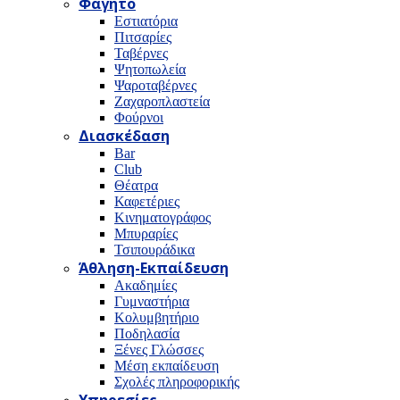
Φαγητό
Εστιατόρια
Πιτσαρίες
Ταβέρνες
Ψητοπωλεία
Ψαροταβέρνες
Ζαχαροπλαστεία
Φούρνοι
Διασκέδαση
Bar
Club
Θέατρα
Καφετέριες
Κινηματογράφος
Μπυραρίες
Τσιπουράδικα
Άθληση-Εκπαίδευση
Ακαδημίες
Γυμναστήρια
Κολυμβητήριο
Ποδηλασία
Ξένες Γλώσσες
Μέση εκπαίδευση
Σχολές πληροφορικής