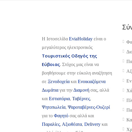
Σύ
H Ιστοσελίδα
EviaHoliday
είναι ο
Φα
μεγαλύτερος ηλεκτρονικός
Δι
Τουριστικός Οδηγός της
Πα
Εύβοιας
. Στόχος μας είναι να
Αξ
βοηθήσουμε στην εύκολη αναζήτηση
Ev
σε
Ξενοδοχεία
και
Ενοικιαζόμενα
Δωμάτια
για την
Διαμονή
σας, αλλά
Χά
και
Εστιατόρια
,
Ταβέρνες
,
Πλ
Ψητοπωλεία
,
Ψαροταβέρνες-Ουζερί
Πα
για το
Φαγητό
σας αλλά και
Κα
Παραλίες
,
Αξιοθέατα
,
Delivery
και
Χρ