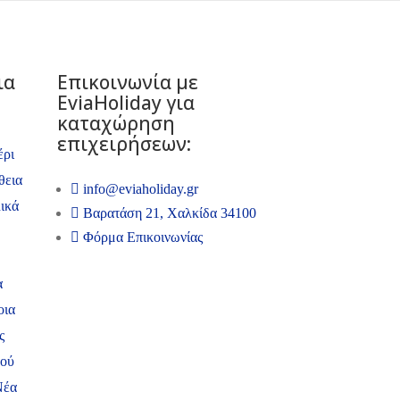
ια
Επικοινωνία με
ΕviaHoliday για
καταχώρηση
επιχειρήσεων:
έρι
θεια
info@eviaholiday.gr
ικά
Βαρατάση 21, Χαλκίδα 34100
Φόρμα Επικοινωνίας
α
οια
ς
ψού
Νέα