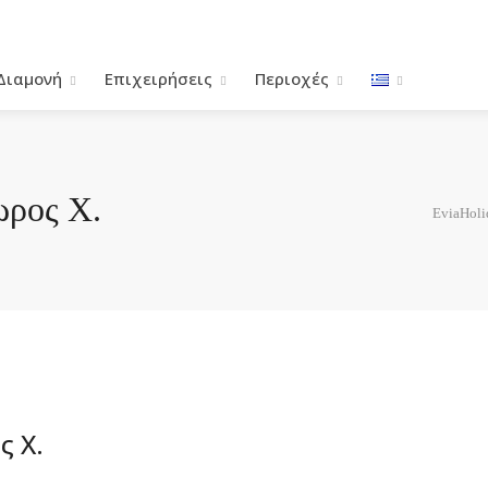
Διαμονή
Επιχειρήσεις
Περιοχές
ωρος Χ.
EviaHoli
ς Χ.