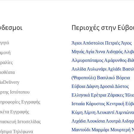
νδεσμοι
Περιοχές στην Εύβο
γητό
Άγιοι Απόστολοι Πετριές
Άγιος
Μηνάς
Αγία Άννα
Αιδηψός
Αλιβ
αμονή
Αλμυροπόταμος
Αμάρυνθος-Βά
ραλίες
Αυλίδα
Αυλωνάρι
Αχλάδι
Βασιλ
ιοθέατα
(Ψαροπούλι)
Βασιλικό
Βόρεια
iaDelivery
Εύβοια
Δάφνη
Δροσιά
Δύστος
ρτης Ιστότοπου
Ελληνικά
Ερέτρια
Ζάρακες
Ήλι
ηροφορίες Εγγραφής
Ιστιαία
Κάρυστος
Κεντρική Εύβ
κέτα Εγγραφής
Κύμη
Λίμνη
Λευκαντί
Λιμνιώνα
Λιχάδα
Λουκίσια
Λουτρά Αιδη
τασκευή Ιστοσελίδας
Μαντούδι
Μαρμάρι
Μουρτερή
ήσιμα Τηλέφωνα