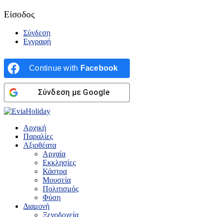
Είσοδος
Σύνδεση
Εγγραφή
Continue with
Facebook
Σύνδεση με Google
Αρχική
Παραλίες
Αξιοθέατα
Αρχαία
Εκκλησίες
Κάστρα
Μουσεία
Πολιτισμός
Φύση
Διαμονή
Ξενοδοχεία