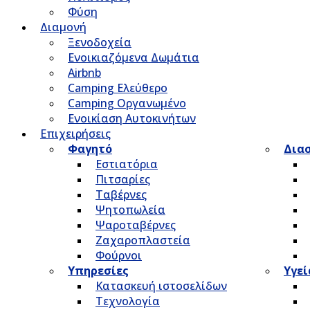
Φύση
Διαμονή
Ξενοδοχεία
Ενοικιαζόμενα Δωμάτια
Airbnb
Camping Ελεύθερο
Camping Οργανωμένο
Ενοικίαση Αυτοκινήτων
Επιχειρήσεις
Φαγητό
Δια
Εστιατόρια
Πιτσαρίες
Ταβέρνες
Ψητοπωλεία
Ψαροταβέρνες
Ζαχαροπλαστεία
Φούρνοι
Υπηρεσίες
Υγεί
Κατασκευή ιστοσελίδων
Τεχνολογία