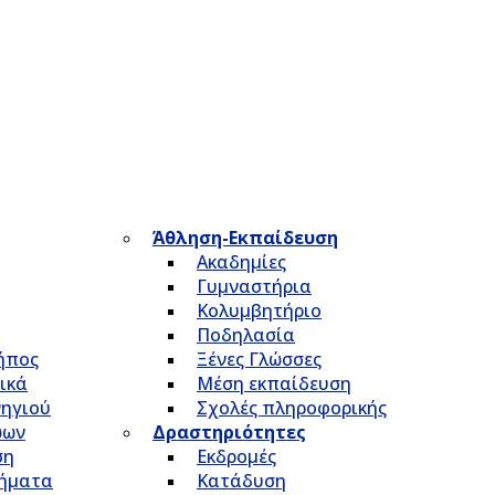
Άθληση-Εκπαίδευση
Ακαδημίες
Γυμναστήρια
Κολυμβητήριο
Ποδηλασία
Κήπος
Ξένες Γλώσσες
ικά
Μέση εκπαίδευση
νηγιού
Σχολές πληροφορικής
ώων
Δραστηριότητες
ση
Εκδρομές
τήματα
Κατάδυση