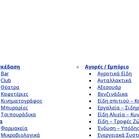
σκέδαση
Αγορές / Εμπόριο
Bar
Αγροτικά Είδη
Club
Ανταλλακτικά
Θέατρα
Αξεσουάρ
Καφετέριες
Βενζινάδικα
Κινηματογράφος
Είδη σπιτιού – 
Μπυραρίες
Εργαλεία – Σιδηρ
Τσιπουράδικα
Είδη Αλιεία – Κυ
α
Είδη – Τροφές Ζ
Φαρμακεία
Ένδυση – Υπόδη
Μικροβιολογικά
Ενεργειακά Συσ