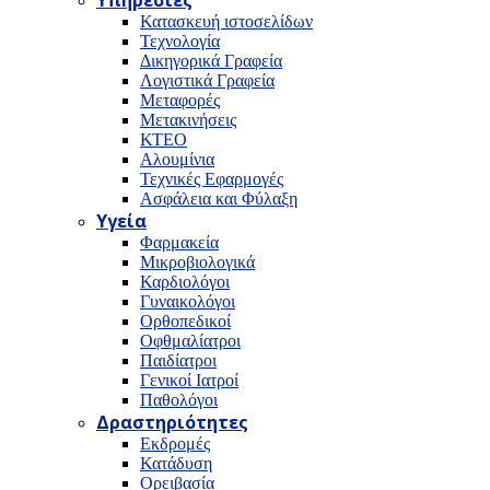
Υπηρεσίες
Κατασκευή ιστοσελίδων
Τεχνολογία
Δικηγορικά Γραφεία
Λογιστικά Γραφεία
Μεταφορές
Μετακινήσεις
ΚΤΕΟ
Αλουμίνια
Τεχνικές Εφαρμογές
Ασφάλεια και Φύλαξη
Υγεία
Φαρμακεία
Μικροβιολογικά
Καρδιολόγοι
Γυναικολόγοι
Ορθοπεδικοί
Οφθμαλίατροι
Παιδίατροι
Γενικοί Ιατροί
Παθολόγοι
Δραστηριότητες
Εκδρομές
Κατάδυση
Ορειβασία