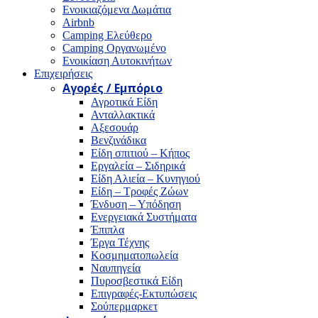
Ενοικιαζόμενα Δωμάτια
Airbnb
Camping Ελεύθερο
Camping Οργανωμένο
Ενοικίαση Αυτοκινήτων
Επιχειρήσεις
Αγορές / Εμπόριο
Αγροτικά Είδη
Ανταλλακτικά
Αξεσουάρ
Βενζινάδικα
Είδη σπιτιού – Κήπος
Εργαλεία – Σιδηρικά
Είδη Αλιεία – Κυνηγιού
Είδη – Τροφές Ζώων
Ένδυση – Υπόδηση
Ενεργειακά Συστήματα
Έπιπλα
Έργα Τέχνης
Κοσμηματοπωλεία
Ναυπηγεία
Πυροσβεστικά Είδη
Επιγραφές-Εκτυπώσεις
Σούπερμαρκετ