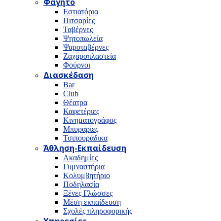
Φαγητό
Εστιατόρια
Πιτσαρίες
Ταβέρνες
Ψητοπωλεία
Ψαροταβέρνες
Ζαχαροπλαστεία
Φούρνοι
Διασκέδαση
Bar
Club
Θέατρα
Καφετέριες
Κινηματογράφος
Μπυραρίες
Τσιπουράδικα
Άθληση-Εκπαίδευση
Ακαδημίες
Γυμναστήρια
Κολυμβητήριο
Ποδηλασία
Ξένες Γλώσσες
Μέση εκπαίδευση
Σχολές πληροφορικής