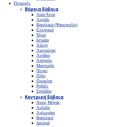
Περιοχές
Βόρεια Εύβοια
Αγία Άννα
Αχλάδι
Βασιλικά (Ψαροπούλι)
Ελληνικά
Ήλια
Ιστιαία
Λίμνη
Λιμνιώνας
Λιχάδα
Αιδηψός
Μαντούδι
Πευκί
Πήλι
Προκόπι
Ροβιές
Σηπιάδα
Κεντρική Εύβοια
Άγιος Μηνάς
Αυλίδα
Αυλωνάρι
Βασιλικό
Δροσιά