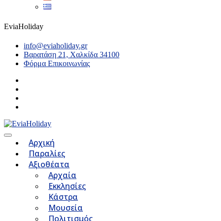
EviaHoliday
info@eviaholiday.gr
Βαρατάση 21, Χαλκίδα 34100
Φόρμα Επικοινωνίας
Αρχική
Παραλίες
Αξιοθέατα
Αρχαία
Εκκλησίες
Κάστρα
Μουσεία
Πολιτισμός