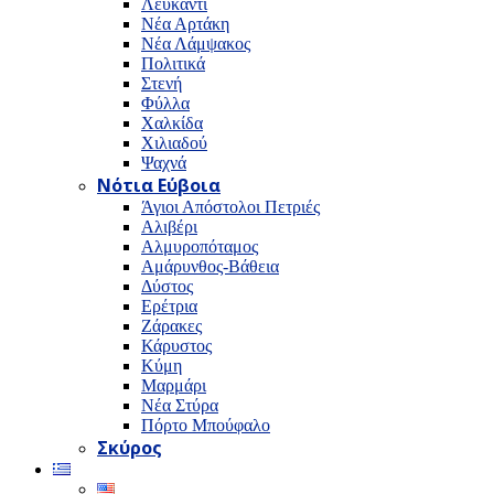
Λευκαντί
Νέα Αρτάκη
Νέα Λάμψακος
Πολιτικά
Στενή
Φύλλα
Χαλκίδα
Χιλιαδού
Ψαχνά
Νότια Εύβοια
Άγιοι Απόστολοι Πετριές
Αλιβέρι
Αλμυροπόταμος
Αμάρυνθος-Βάθεια
Δύστος
Ερέτρια
Ζάρακες
Κάρυστος
Κύμη
Μαρμάρι
Νέα Στύρα
Πόρτο Μπούφαλο
Σκύρος