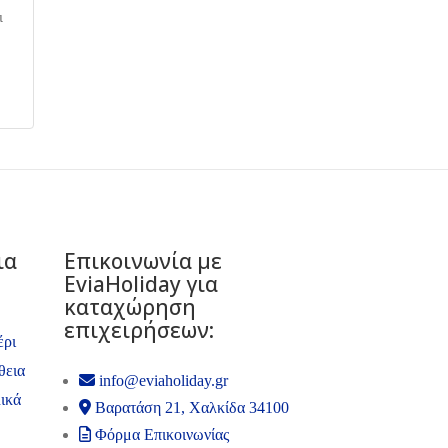
ι
ια
Επικοινωνία με
ΕviaHoliday για
καταχώρηση
επιχειρήσεων:
έρι
θεια
info@eviaholiday.gr
ικά
Βαρατάση 21, Χαλκίδα 34100
Φόρμα Επικοινωνίας