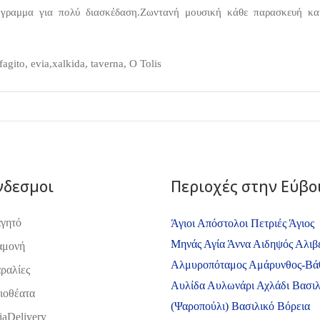
γραμμα για πολύ διασκέδαση.Ζωντανή μουσική κάθε παρασκευή κα
agito, evia,xalkida, taverna, O Tolis
νδεσμοι
Περιοχές στην Εύβο
γητό
Άγιοι Απόστολοι Πετριές
Άγιος
Μηνάς
Αγία Άννα
Αιδηψός
Αλιβ
αμονή
Αλμυροπόταμος
Αμάρυνθος-Βά
ραλίες
Αυλίδα
Αυλωνάρι
Αχλάδι
Βασιλ
ιοθέατα
(Ψαροπούλι)
Βασιλικό
Βόρεια
iaDelivery