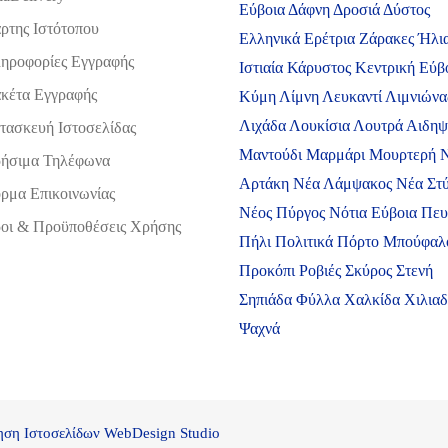
Εύβοια
Δάφνη
Δροσιά
Δύστος
ρτης Ιστότοπου
Ελληνικά
Ερέτρια
Ζάρακες
Ήλι
ηροφορίες Εγγραφής
Ιστιαία
Κάρυστος
Κεντρική Εύβ
κέτα Εγγραφής
Κύμη
Λίμνη
Λευκαντί
Λιμνιώνα
Λιχάδα
Λουκίσια
Λουτρά Αιδη
τασκευή Ιστοσελίδας
Μαντούδι
Μαρμάρι
Μουρτερή
ήσιμα Τηλέφωνα
Αρτάκη
Νέα Λάμψακος
Νέα Στ
ρμα Επικοινωνίας
Νέος Πύργος
Νότια Εύβοια
Πευ
οι & Προϋποθέσεις Xρήσης
Πήλι
Πολιτικά
Πόρτο Μπούφαλ
Προκόπι
Ροβιές
Σκύρος
Στενή
Σηπιάδα
Φύλλα
Χαλκίδα
Χιλια
Ψαχνά
ση Ιστοσελίδων WebDesign Studio