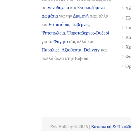
σε
Ξενοδοχεία
και
Ενοικιαζόμενα
Χά
Δωμάτια
για την
Διαμονή
σας, αλλά
Πλ
και
Εστιατόρια
,
Ταβέρνες
,
Πα
Ψητοπωλεία
,
Ψαροταβέρνες-Ουζερί
Κα
για το
Φαγητό
σας αλλά και
Χρ
Παραλίες
,
Αξιοθέατα
,
Delivery
και
Φό
πολλά άλλα στην Εύβοια.
Όρ
EviaHoliday © 2025 |
Κατασκευή & Προώθη