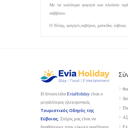
Με τα καλύτερα φαγητά και πλούσιο πρό
σάββατο.
Ο Τόλης, φαγητό,ταβέρνα, χαλκίδα, εύβοια, f
Σύ
Φα
H Ιστοσελίδα
EviaHoliday
είναι ο
Δι
μεγαλύτερος ηλεκτρονικός
Πα
Τουριστικός Οδηγός της
Αξ
Εύβοιας
. Στόχος μας είναι να
Ev
βοηθήσουμε στην εύκολη αναζήτηση