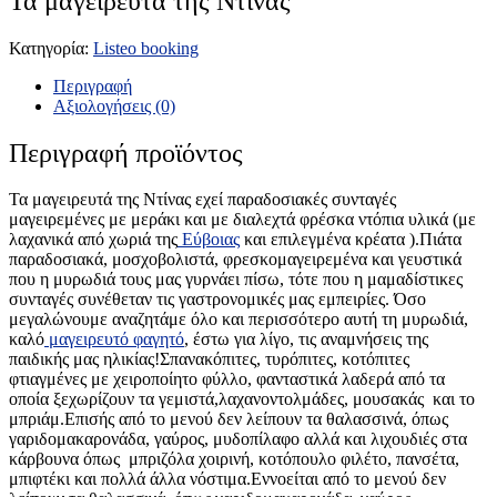
Τα μαγειρευτά της Ντίνας
Κατηγορία:
Listeo booking
Περιγραφή
Αξιολογήσεις (0)
Περιγραφή προϊόντος
Τα μαγειρευτά της Ντίνας εχεί παραδοσιακές συνταγές
μαγειρεμένες με μεράκι και με διαλεχτά φρέσκα ντόπια υλικά (με
λαχανικά από χωριά της
Εύβοιας
και επιλεγμένα κρέατα ).Πιάτα
παραδοσιακά, μοσχοβολιστά, φρεσκομαγειρεμένα και γευστικά
που η μυρωδιά τους μας γυρνάει πίσω, τότε που η μαμαδίστικες
συνταγές συνέθεταν τις γαστρονομικές μας εμπειρίες. Όσο
μεγαλώνουμε αναζητάμε όλο και περισσότερο αυτή τη μυρωδιά,
καλό
μαγειρευτό φαγητό
, έστω για λίγο, τις αναμνήσεις της
παιδικής μας ηλικίας!Σπανακόπιτες, τυρόπιτες, κοτόπιτες
φτιαγμένες με χειροποίητο φύλλο, φανταστικά λαδερά από τα
οποία ξεχωρίζουν τα γεμιστά,λαχανοντολμάδες, μουσακάς και το
μπριάμ.Επισής από το μενού δεν λείπουν τα θαλασσινά, όπως
γαριδομακαρονάδα, γαύρος, μυδοπίλαφο αλλά και λιχουδιές στα
κάρβουνα όπως μπριζόλα χοιρινή, κοτόπουλο φιλέτο, πανσέτα,
μπιφτέκι και πολλά άλλα νόστιμα.Εννοείται από το μενού δεν