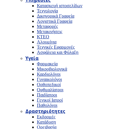
Υπηρεσίες
Κατασκευή ιστοσελίδων
Τεχνολογία
Δικηγορικά Γραφεία
Λογιστικά Γραφεία
Μεταφορές
Μετακινήσεις
ΚΤΕΟ
Αλουμίνια
Τεχνικές Εφαρμογές
Ασφάλεια και Φύλαξη
Υγεία
Φαρμακεία
Μικροβιολογικά
Καρδιολόγοι
Γυναικολόγοι
Ορθοπεδικοί
Οφθμαλίατροι
Παιδίατροι
Γενικοί Ιατροί
Παθολόγοι
Δραστηριότητες
Εκδρομές
Κατάδυση
Ορειβασία