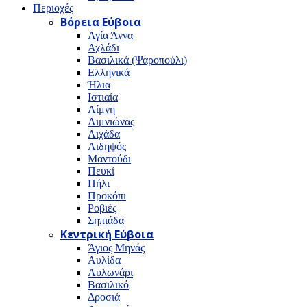
Περιοχές
Βόρεια Εύβοια
Αγία Άννα
Αχλάδι
Βασιλικά (Ψαροπούλι)
Ελληνικά
Ήλια
Ιστιαία
Λίμνη
Λιμνιώνας
Λιχάδα
Αιδηψός
Μαντούδι
Πευκί
Πήλι
Προκόπι
Ροβιές
Σηπιάδα
Κεντρική Εύβοια
Άγιος Μηνάς
Αυλίδα
Αυλωνάρι
Βασιλικό
Δροσιά