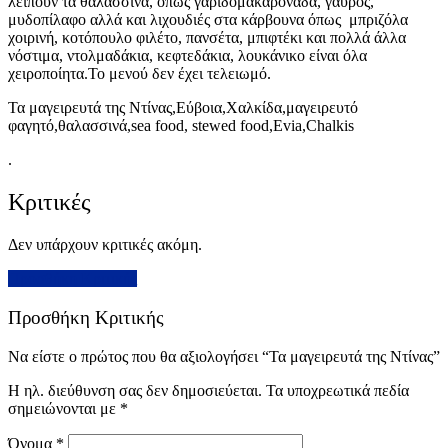
λείπουν τα θαλασσινά, όπως γαριδομακαρονάδα, γαύρος,
μυδοπίλαφο αλλά και λιχουδιές στα κάρβουνα όπως μπριζόλα
χοιρινή, κοτόπουλο φιλέτο, πανσέτα, μπιφτέκι και πολλά άλλα
νόστιμα, ντολμαδάκια, κεφτεδάκια, λουκάνικο είναι όλα
χειροποίητα.Το μενού δεν έχει τελειωμό.
Τα μαγειρευτά της Ντίνας,Εύβοια,Χαλκίδα,μαγειρευτό
φαγητό,θαλασσινά,sea food, stewed food,Evia,Chalkis
.
Κριτικές
Δεν υπάρχουν κριτικές ακόμη.
Προσθήκη Κριτικής
Προσθήκη Κριτικής
Να είστε ο πρώτος που θα αξιολογήσει “Τα μαγειρευτά της Ντίνας”
Η ηλ. διεύθυνση σας δεν δημοσιεύεται.
Τα υποχρεωτικά πεδία
σημειώνονται με
*
Όνομα
*