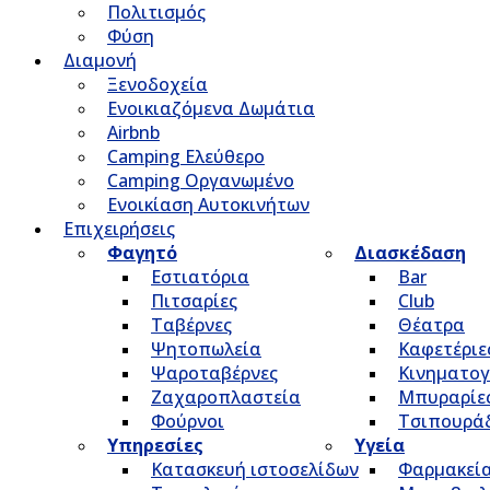
Πολιτισμός
Φύση
Διαμονή
Ξενοδοχεία
Ενοικιαζόμενα Δωμάτια
Airbnb
Camping Ελεύθερο
Camping Οργανωμένο
Ενοικίαση Αυτοκινήτων
Επιχειρήσεις
Φαγητό
Διασκέδαση
Εστιατόρια
Bar
Πιτσαρίες
Club
Ταβέρνες
Θέατρα
Ψητοπωλεία
Καφετέριε
Ψαροταβέρνες
Κινηματο
Ζαχαροπλαστεία
Μπυραρίε
Φούρνοι
Τσιπουρά
Υπηρεσίες
Υγεία
Κατασκευή ιστοσελίδων
Φαρμακεί