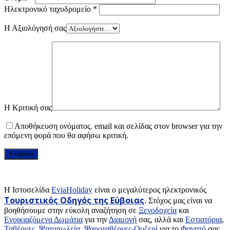
Ηλεκτρονικό ταχυδρομείο
*
Η Αξιολόγησή σας
Η Κριτική σας
Αποθήκευση ονόματος. email και σελίδας στον browser για την
επόμενη φορά που θα αφήσω κριτική.
H Ιστοσελίδα
EviaHoliday
είναι ο μεγαλύτερος ηλεκτρονικός
Τουριστικός Οδηγός της Εύβοιας
. Στόχος μας είναι να
βοηθήσουμε στην εύκολη αναζήτηση σε
Ξενοδοχεία
και
Ενοικιαζόμενα Δωμάτια
για την
Διαμονή
σας, αλλά και
Εστιατόρια
,
Ταβέρνες
,
Ψητοπωλεία
,
Ψαροταβέρνες-Ουζερί
για το
Φαγητό
σας