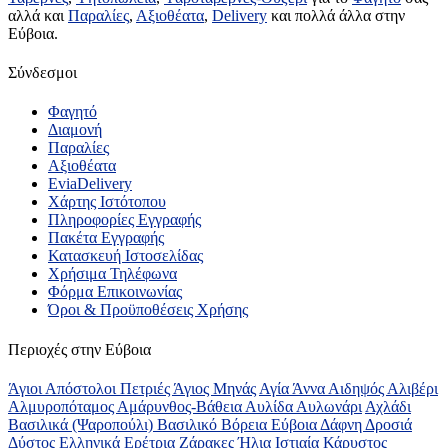
αλλά και
Παραλίες
,
Αξιοθέατα
,
Delivery
και πολλά άλλα στην
Εύβοια.
Σύνδεσμοι
Φαγητό
Διαμονή
Παραλίες
Αξιοθέατα
EviaDelivery
Χάρτης Ιστότοπου
Πληροφορίες Εγγραφής
Πακέτα Εγγραφής
Κατασκευή Ιστοσελίδας
Χρήσιμα Τηλέφωνα
Φόρμα Επικοινωνίας
Όροι & Προϋποθέσεις Xρήσης
Περιοχές στην Εύβοια
Άγιοι Απόστολοι Πετριές
Άγιος Μηνάς
Αγία Άννα
Αιδηψός
Αλιβέρι
Αλμυροπόταμος
Αμάρυνθος-Βάθεια
Αυλίδα
Αυλωνάρι
Αχλάδι
Βασιλικά (Ψαροπούλι)
Βασιλικό
Βόρεια Εύβοια
Δάφνη
Δροσιά
Δύστος
Ελληνικά
Ερέτρια
Ζάρακες
Ήλια
Ιστιαία
Κάρυστος