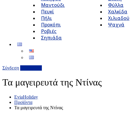
Μαντούδι
Φύλλα
Πευκί
Χαλκίδα
Πήλι
Χιλιαδού
Προκόπι
Ψαχνά
Ροβιές
Σηπιάδα
Σύνδεση
Επιχείρηση
Τα μαγειρευτά της Ντίνας
EviaHoliday
Προϊόντα
Τα μαγειρευτά της Ντίνας