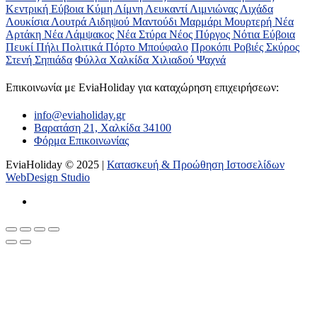
Κεντρική Εύβοια
Κύμη
Λίμνη
Λευκαντί
Λιμνιώνας
Λιχάδα
Λουκίσια
Λουτρά Αιδηψού
Μαντούδι
Μαρμάρι
Μουρτερή
Νέα
Αρτάκη
Νέα Λάμψακος
Νέα Στύρα
Νέος Πύργος
Νότια Εύβοια
Πευκί
Πήλι
Πολιτικά
Πόρτο Μπούφαλο
Προκόπι
Ροβιές
Σκύρος
Στενή
Σηπιάδα
Φύλλα
Χαλκίδα
Χιλιαδού
Ψαχνά
Επικοινωνία με ΕviaHoliday για καταχώρηση επιχειρήσεων:
info@eviaholiday.gr
Βαρατάση 21, Χαλκίδα 34100
Φόρμα Επικοινωνίας
EviaHoliday © 2025 |
Κατασκευή & Προώθηση Ιστοσελίδων
WebDesign Studio