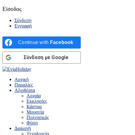
Είσοδος
Σύνδεση
Εγγραφή
Continue with
Facebook
Σύνδεση με Google
Αρχική
Παραλίες
Αξιοθέατα
Αρχαία
Εκκλησίες
Κάστρα
Μουσεία
Πολιτισμός
Φύση
Διαμονή
Ξενοδοχεία