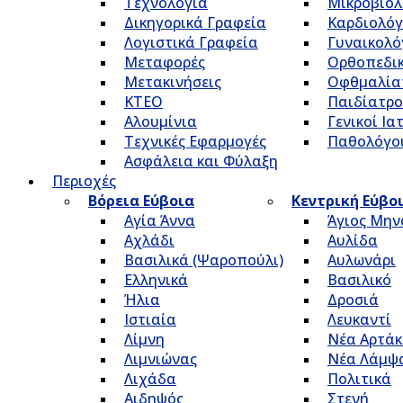
Τεχνολογία
Μικροβιολ
Δικηγορικά Γραφεία
Καρδιολόγ
Λογιστικά Γραφεία
Γυναικολό
Μεταφορές
Ορθοπεδικ
Μετακινήσεις
Οφθμαλία
ΚΤΕΟ
Παιδίατρο
Αλουμίνια
Γενικοί Ια
Τεχνικές Εφαρμογές
Παθολόγο
Ασφάλεια και Φύλαξη
Περιοχές
Βόρεια Εύβοια
Κεντρική Εύβο
Αγία Άννα
Άγιος Μην
Αχλάδι
Αυλίδα
Βασιλικά (Ψαροπούλι)
Αυλωνάρι
Ελληνικά
Βασιλικό
Ήλια
Δροσιά
Ιστιαία
Λευκαντί
Λίμνη
Νέα Αρτάκ
Λιμνιώνας
Νέα Λάμψ
Λιχάδα
Πολιτικά
Αιδηψός
Στενή