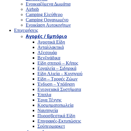
Ενοικιαζόμενα Δωμάτια
Airbnb
Camping Ελεύθερο
Camping Οργανωμένο
Ενοικίαση Αυτοκινήτων
Επιχειρήσεις
Αγορές / Εμπόριο
Αγροτικά Είδη
Ανταλλακτικά
Αξεσουάρ
Βενζινάδικα
Είδη σπιτιού – Κήπος
Εργαλεία – Σιδηρικά
Είδη Αλιεία – Κυνηγιού
Είδη – Τροφές Ζώων
Ένδυση – Υπόδηση
Ενεργειακά Συστήματα
Έπιπλα
Έργα Τέχνης
Κοσμηματοπωλεία
Ναυπηγεία
Πυροσβεστικά Είδη
Επιγραφές-Εκτυπώσεις
Σούπερμαρκετ