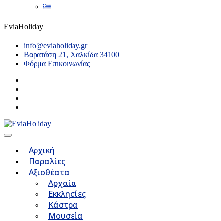
EviaHoliday
info@eviaholiday.gr
Βαρατάση 21, Χαλκίδα 34100
Φόρμα Επικοινωνίας
Αρχική
Παραλίες
Αξιοθέατα
Αρχαία
Εκκλησίες
Κάστρα
Μουσεία