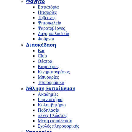
Φαγητό
Εστιατόρια
Πιτσαρίες
Ταβέρνες
Ψητοπωλεία
Ψαροταβέρνες
Ζαχαροπλαστεία
Φούρνοι
Διασκέδαση
Bar
Club
Θέατρα
Καφετέριες
Κινηματογράφος
Μπυραρίες
Τσιπουράδικα
Άθληση-Εκπαίδευση
Ακαδημίες
Γυμναστήρια
Κολυμβητήριο
Ποδηλασία
Ξένες Γλώσσες
Μέση εκπαίδευση
Σχολές πληροφορικής