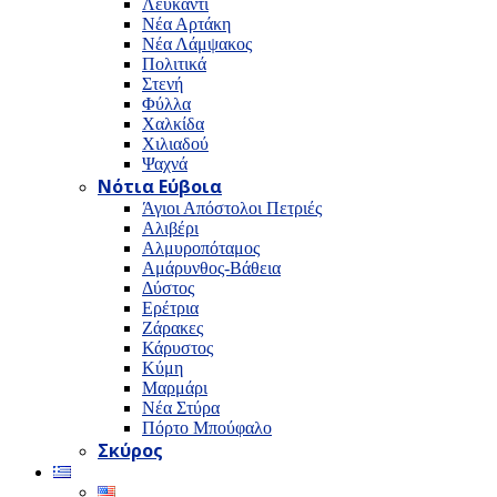
Λευκαντί
Νέα Αρτάκη
Νέα Λάμψακος
Πολιτικά
Στενή
Φύλλα
Χαλκίδα
Χιλιαδού
Ψαχνά
Νότια Εύβοια
Άγιοι Απόστολοι Πετριές
Αλιβέρι
Αλμυροπόταμος
Αμάρυνθος-Βάθεια
Δύστος
Ερέτρια
Ζάρακες
Κάρυστος
Κύμη
Μαρμάρι
Νέα Στύρα
Πόρτο Μπούφαλο
Σκύρος