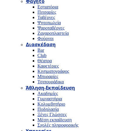
Φαγητό
Εστιατόρια
Πιτσαρίες
Ταβέρνες
Ψητοπωλεία
Ψαροταβέρνες
Ζαχαροπλαστεία
Φούρνοι
Διασκέδαση
Bar
Club
Θέατρα
Καφετέριες
Κινηματογράφος
Μπυραρίες
Τσιπουράδικα
Άθληση-Εκπαίδευση
Ακαδημίες
Γυμναστήρια
Κολυμβητήριο
Ποδηλασία
Ξένες Γλώσσες
Μέση εκπαίδευση
Σχολές πληροφορικής