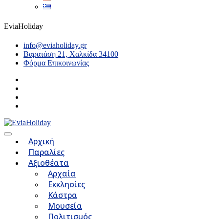
EviaHoliday
info@eviaholiday.gr
Βαρατάση 21, Χαλκίδα 34100
Φόρμα Επικοινωνίας
Αρχική
Παραλίες
Αξιοθέατα
Αρχαία
Εκκλησίες
Κάστρα
Μουσεία
Πολιτισμός