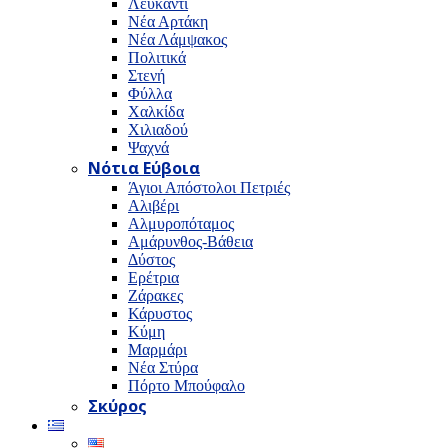
Λευκαντί
Νέα Αρτάκη
Νέα Λάμψακος
Πολιτικά
Στενή
Φύλλα
Χαλκίδα
Χιλιαδού
Ψαχνά
Νότια Εύβοια
Άγιοι Απόστολοι Πετριές
Αλιβέρι
Αλμυροπόταμος
Αμάρυνθος-Βάθεια
Δύστος
Ερέτρια
Ζάρακες
Κάρυστος
Κύμη
Μαρμάρι
Νέα Στύρα
Πόρτο Μπούφαλο
Σκύρος