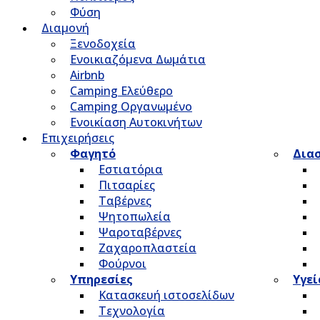
Φύση
Διαμονή
Ξενοδοχεία
Ενοικιαζόμενα Δωμάτια
Airbnb
Camping Ελεύθερο
Camping Οργανωμένο
Ενοικίαση Αυτοκινήτων
Επιχειρήσεις
Φαγητό
Δια
Εστιατόρια
Πιτσαρίες
Ταβέρνες
Ψητοπωλεία
Ψαροταβέρνες
Ζαχαροπλαστεία
Φούρνοι
Υπηρεσίες
Υγεί
Κατασκευή ιστοσελίδων
Τεχνολογία