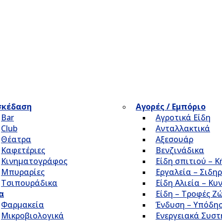
σκέδαση
Αγορές / Εμπόριο
Bar
Αγροτικά Είδη
Club
Ανταλλακτικά
Θέατρα
Αξεσουάρ
Καφετέριες
Βενζινάδικα
Κινηματογράφος
Είδη σπιτιού – 
Μπυραρίες
Εργαλεία – Σιδηρ
Τσιπουράδικα
Είδη Αλιεία – Κυ
α
Είδη – Τροφές Ζ
Φαρμακεία
Ένδυση – Υπόδη
Μικροβιολογικά
Ενεργειακά Συσ