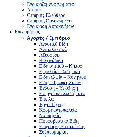
Ενοικιαζόμενα Δωμάτια
Airbnb
Camping Ελεύθερο
Camping Οργανωμένο
Ενοικίαση Αυτοκινήτων
Επιχειρήσεις
Αγορές / Εμπόριο
Αγροτικά Είδη
Ανταλλακτικά
Αξεσουάρ
Βενζινάδικα
Είδη σπιτιού – Κήπος
Εργαλεία – Σιδηρικά
Είδη Αλιεία – Κυνηγιού
Είδη – Τροφές Ζώων
Ένδυση – Υπόδηση
Ενεργειακά Συστήματα
Έπιπλα
Έργα Τέχνης
Κοσμηματοπωλεία
Ναυπηγεία
Πυροσβεστικά Είδη
Επιγραφές-Εκτυπώσεις
Σούπερμαρκετ