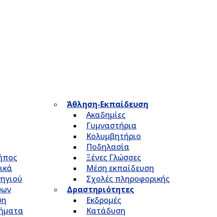
Άθληση-Εκπαίδευση
Ακαδημίες
Γυμναστήρια
Κολυμβητήριο
Ποδηλασία
Κήπος
Ξένες Γλώσσες
ικά
Μέση εκπαίδευση
νηγιού
Σχολές πληροφορικής
ώων
Δραστηριότητες
ση
Εκδρομές
τήματα
Κατάδυση