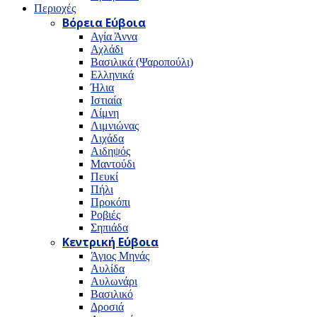
Περιοχές
Βόρεια Εύβοια
Αγία Άννα
Αχλάδι
Βασιλικά (Ψαροπούλι)
Ελληνικά
Ήλια
Ιστιαία
Λίμνη
Λιμνιώνας
Λιχάδα
Αιδηψός
Μαντούδι
Πευκί
Πήλι
Προκόπι
Ροβιές
Σηπιάδα
Κεντρική Εύβοια
Άγιος Μηνάς
Αυλίδα
Αυλωνάρι
Βασιλικό
Δροσιά