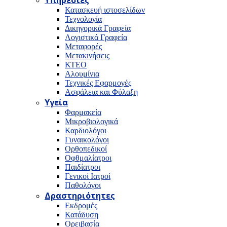
Υπηρεσίες
Κατασκευή ιστοσελίδων
Τεχνολογία
Δικηγορικά Γραφεία
Λογιστικά Γραφεία
Μεταφορές
Μετακινήσεις
ΚΤΕΟ
Αλουμίνια
Τεχνικές Εφαρμογές
Ασφάλεια και Φύλαξη
Υγεία
Φαρμακεία
Μικροβιολογικά
Καρδιολόγοι
Γυναικολόγοι
Ορθοπεδικοί
Οφθμαλίατροι
Παιδίατροι
Γενικοί Ιατροί
Παθολόγοι
Δραστηριότητες
Εκδρομές
Κατάδυση
Ορειβασία