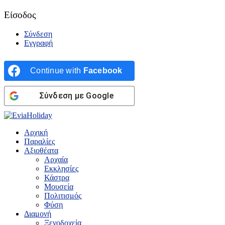
Είσοδος
Σύνδεση
Εγγραφή
Continue with
Facebook
Σύνδεση με Google
Αρχική
Παραλίες
Αξιοθέατα
Αρχαία
Εκκλησίες
Κάστρα
Μουσεία
Πολιτισμός
Φύση
Διαμονή
Ξενοδοχεία