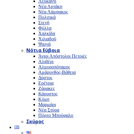
Λευκαντί
Νέα Αρτάκη
Νέα Λάμψακος
Πολιτικά
Στενή
Φύλλα
Χαλκίδα
Χιλιαδού
Ψαχνά
Νότια Εύβοια
Άγιοι Απόστολοι Πετριές
Αλιβέρι
Αλμυροπόταμος
Αμάρυνθος-Βάθεια
Δύστος
Ερέτρια
Ζάρακες
Κάρυστος
Κύμη
Μαρμάρι
Νέα Στύρα
Πόρτο Μπούφαλο
Σκύρος