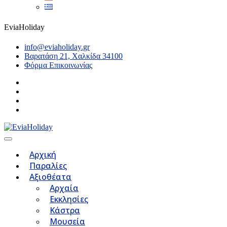
EviaHoliday
info@eviaholiday.gr
Βαρατάση 21, Χαλκίδα 34100
Φόρμα Επικοινωνίας
Αρχική
Παραλίες
Αξιοθέατα
Αρχαία
Εκκλησίες
Κάστρα
Μουσεία