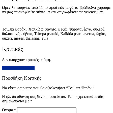
Ώρες λειτουργίας από 11 το πρωί εώς αργά το βράδυ.Θα χαρούμε
να μας επισκεφθείτε σύντομα και να γνωρίσετε τις γεύσεις μας.
Τσιμπα ψαράκι, Χαλκίδα, φαγητο, μεζές, ψαροταβέρνα, ουζερί,
θαλασσινά, εύβοια, Tsimpa psaraki, Xalkida psarotaverna, fagito,
ouzeri, mezes, thalasina, evia
Κριτικές
Δεν υπάρχουν κριτικές ακόμη.
Προσθήκη Κριτικής
Προσθήκη Κριτικής
Να είστε ο πρώτος που θα αξιολογήσει “Τσίμπα Ψαράκι”
Η ηλ. διεύθυνση σας δεν δημοσιεύεται.
Τα υποχρεωτικά πεδία
σημειώνονται με
*
Όνομα
*