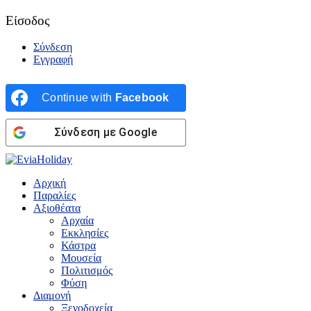
Είσοδος
Σύνδεση
Εγγραφή
Continue with
Facebook
Σύνδεση με Google
Αρχική
Παραλίες
Αξιοθέατα
Αρχαία
Εκκλησίες
Κάστρα
Μουσεία
Πολιτισμός
Φύση
Διαμονή
Ξενοδοχεία