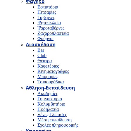
Φαγητό
Εστιατόρια
Πιτσαρίες
Ταβέρνες
Ψητοπωλεία
Ψαροταβέρνες
Ζαχαροπλαστεία
Φούρνοι
Διασκέδαση
Bar
Club
Θέατρα
Καφετέριες
Κινηματογράφος
Μπυραρίες
Τσιπουράδικα
Άθληση-Εκπαίδευση
Ακαδημίες
Γυμναστήρια
Κολυμβητήριο
Ποδηλασία
Ξένες Γλώσσες
Μέση εκπαίδευση
Σχολές πληροφορικής