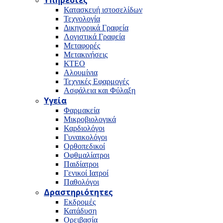
Υπηρεσίες
Κατασκευή ιστοσελίδων
Τεχνολογία
Δικηγορικά Γραφεία
Λογιστικά Γραφεία
Μεταφορές
Μετακινήσεις
ΚΤΕΟ
Αλουμίνια
Τεχνικές Εφαρμογές
Ασφάλεια και Φύλαξη
Υγεία
Φαρμακεία
Μικροβιολογικά
Καρδιολόγοι
Γυναικολόγοι
Ορθοπεδικοί
Οφθμαλίατροι
Παιδίατροι
Γενικοί Ιατροί
Παθολόγοι
Δραστηριότητες
Εκδρομές
Κατάδυση
Ορειβασία