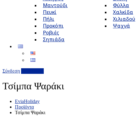
Μαντούδι
Φύλλα
Πευκί
Χαλκίδα
Πήλι
Χιλιαδού
Προκόπι
Ψαχνά
Ροβιές
Σηπιάδα
Σύνδεση
Επιχείρηση
Τσίμπα Ψαράκι
EviaHoliday
Προϊόντα
Τσίμπα Ψαράκι