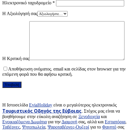
Ηλεκτρονικό ταχυδρομείο
*
Η Αξιολόγησή σας
Η Κριτική σας
Αποθήκευση ονόματος. email και σελίδας στον browser για την
επόμενη φορά που θα αφήσω κριτική.
H Ιστοσελίδα
EviaHoliday
είναι ο μεγαλύτερος ηλεκτρονικός
Τουριστικός Οδηγός της Εύβοιας
. Στόχος μας είναι να
βοηθήσουμε στην εύκολη αναζήτηση σε
Ξενοδοχεία
και
Ενοικιαζόμενα Δωμάτια
για την
Διαμονή
σας, αλλά και
Εστιατόρια
,
Ταβέρνες
,
Ψητοπωλεία
,
Ψαροταβέρνες-Ουζερί
για το
Φαγητό
σας