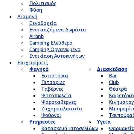
Πολιτισμός
Φύση
Διαμονή
Ξενοδοχεία
Ενοικιαζόμενα Δωμάτια
Airbnb
Camping Ελεύθερο
Camping Οργανωμένο
Ενοικίαση Αυτοκινήτων
Επιχειρήσεις
Φαγητό
Διασκέδαση
Εστιατόρια
Bar
Πιτσαρίες
Club
Ταβέρνες
Θέατρα
Ψητοπωλεία
Καφετέριε
Ψαροταβέρνες
Κινηματο
Ζαχαροπλαστεία
Μπυραρίε
Φούρνοι
Τσιπουρά
Υπηρεσίες
Υγεία
Κατασκευή ιστοσελίδων
Φαρμακεί