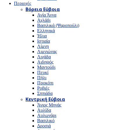
Περιοχές
Βόρεια Εύβοια
Αγία Άννα
Αχλάδι
Βασιλικά (Ψαροπούλι)
Ελληνικά
Ήλια
Ιστιαία
Λίμνη
Λιμνιώνας
Λιχάδα
Αιδηψός
Μαντούδι
Πευκί
Πήλι
Προκόπι
Ροβιές
Σηπιάδα
Κεντρική Εύβοια
Άγιος Μηνάς
Αυλίδα
Αυλωνάρι
Βασιλικό
Δροσιά