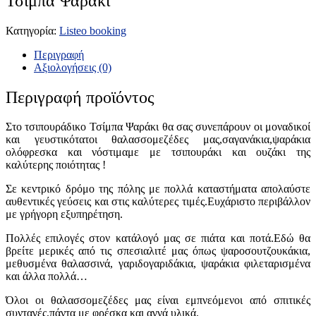
Τσίμπα Ψαράκι
Κατηγορία:
Listeo booking
Περιγραφή
Αξιολογήσεις (0)
Περιγραφή προϊόντος
Στο τσιπουράδικο Τσίμπα Ψαράκι θα σας συνεπάρουν οι μοναδικοί
και γευστικότατοι θαλασσομεζέδες μας,σαγανάκια,ψαράκια
ολόφρεσκα και νόστιμαμε με τσιπουράκι και ουζάκι της
καλύτερης ποιότητας !
Σε κεντρικό δρόμο της πόλης με πολλά καταστήματα απολαύστε
αυθεντικές γεύσεις και στις καλύτερες τιμές.Ευχάριστο περιβάλλον
με γρήγορη εξυπηρέτηση.
Πολλές επιλογές στον κατάλογό μας σε πιάτα και ποτά.Εδώ θα
βρείτε μερικές από τις σπεσιαλιτέ μας όπως ψαροσουτζουκάκια,
μεθυσμένα θαλασσινά, γαριδογαριδάκια, ψαράκια φιλεταρισμένα
και άλλα πολλά…
Όλοι οι θαλασσομεζέδες μας είναι εμπνεόμενοι από σπιτικές
συνταγές,πάντα με φρέσκα και αγνά υλικά.