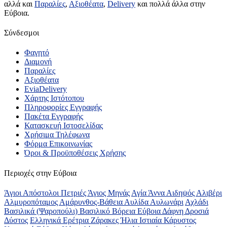
αλλά και
Παραλίες
,
Αξιοθέατα
,
Delivery
και πολλά άλλα στην
Εύβοια.
Σύνδεσμοι
Φαγητό
Διαμονή
Παραλίες
Αξιοθέατα
EviaDelivery
Χάρτης Ιστότοπου
Πληροφορίες Εγγραφής
Πακέτα Εγγραφής
Κατασκευή Ιστοσελίδας
Χρήσιμα Τηλέφωνα
Φόρμα Επικοινωνίας
Όροι & Προϋποθέσεις Xρήσης
Περιοχές στην Εύβοια
Άγιοι Απόστολοι Πετριές
Άγιος Μηνάς
Αγία Άννα
Αιδηψός
Αλιβέρι
Αλμυροπόταμος
Αμάρυνθος-Βάθεια
Αυλίδα
Αυλωνάρι
Αχλάδι
Βασιλικά (Ψαροπούλι)
Βασιλικό
Βόρεια Εύβοια
Δάφνη
Δροσιά
Δύστος
Ελληνικά
Ερέτρια
Ζάρακες
Ήλια
Ιστιαία
Κάρυστος