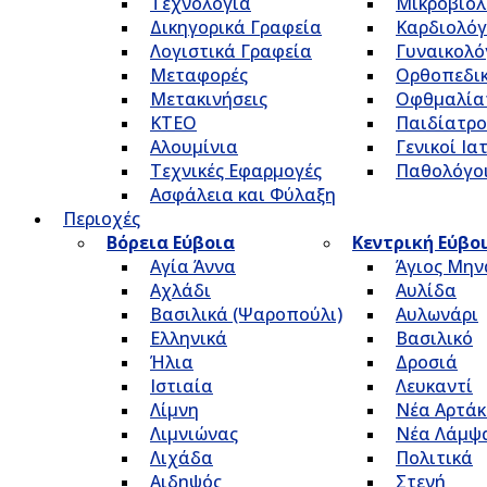
Τεχνολογία
Μικροβιολ
Δικηγορικά Γραφεία
Καρδιολόγ
Λογιστικά Γραφεία
Γυναικολό
Μεταφορές
Ορθοπεδικ
Μετακινήσεις
Οφθμαλία
ΚΤΕΟ
Παιδίατρο
Αλουμίνια
Γενικοί Ια
Τεχνικές Εφαρμογές
Παθολόγο
Ασφάλεια και Φύλαξη
Περιοχές
Βόρεια Εύβοια
Κεντρική Εύβο
Αγία Άννα
Άγιος Μην
Αχλάδι
Αυλίδα
Βασιλικά (Ψαροπούλι)
Αυλωνάρι
Ελληνικά
Βασιλικό
Ήλια
Δροσιά
Ιστιαία
Λευκαντί
Λίμνη
Νέα Αρτάκ
Λιμνιώνας
Νέα Λάμψ
Λιχάδα
Πολιτικά
Αιδηψός
Στενή