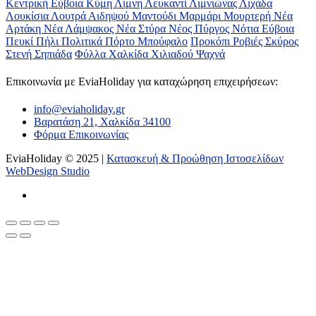
Κεντρική Εύβοια
Κύμη
Λίμνη
Λευκαντί
Λιμνιώνας
Λιχάδα
Λουκίσια
Λουτρά Αιδηψού
Μαντούδι
Μαρμάρι
Μουρτερή
Νέα
Αρτάκη
Νέα Λάμψακος
Νέα Στύρα
Νέος Πύργος
Νότια Εύβοια
Πευκί
Πήλι
Πολιτικά
Πόρτο Μπούφαλο
Προκόπι
Ροβιές
Σκύρος
Στενή
Σηπιάδα
Φύλλα
Χαλκίδα
Χιλιαδού
Ψαχνά
Επικοινωνία με ΕviaHoliday για καταχώρηση επιχειρήσεων:
info@eviaholiday.gr
Βαρατάση 21, Χαλκίδα 34100
Φόρμα Επικοινωνίας
EviaHoliday © 2025 |
Κατασκευή & Προώθηση Ιστοσελίδων
WebDesign Studio