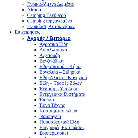
Ενοικιαζόμενα Δωμάτια
Airbnb
Camping Ελεύθερο
Camping Οργανωμένο
Ενοικίαση Αυτοκινήτων
Επιχειρήσεις
Αγορές / Εμπόριο
Αγροτικά Είδη
Ανταλλακτικά
Αξεσουάρ
Βενζινάδικα
Είδη σπιτιού – Κήπος
Εργαλεία – Σιδηρικά
Είδη Αλιεία – Κυνηγιού
Είδη – Τροφές Ζώων
Ένδυση – Υπόδηση
Ενεργειακά Συστήματα
Έπιπλα
Έργα Τέχνης
Κοσμηματοπωλεία
Ναυπηγεία
Πυροσβεστικά Είδη
Επιγραφές-Εκτυπώσεις
Σούπερμαρκετ