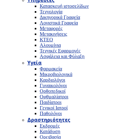
Υπηρεσίες
Κατασκευή ιστοσελίδων
Τεχνολογία
Δικηγορικά Γραφεία
Λογιστικά Γραφεία
Μεταφορές
Μετακινήσεις
ΚΤΕΟ
Αλουμίνια
Τεχνικές Εφαρμογές
Ασφάλεια και Φύλαξη
Υγεία
Φαρμακεία
Μικροβιολογικά
Καρδιολόγοι
Γυναικολόγοι
Ορθοπεδικοί
Οφθμαλίατροι
Παιδίατροι
Γενικοί Ιατροί
Παθολόγοι
Δραστηριότητες
Εκδρομές
Κατάδυση
Ορειβασία