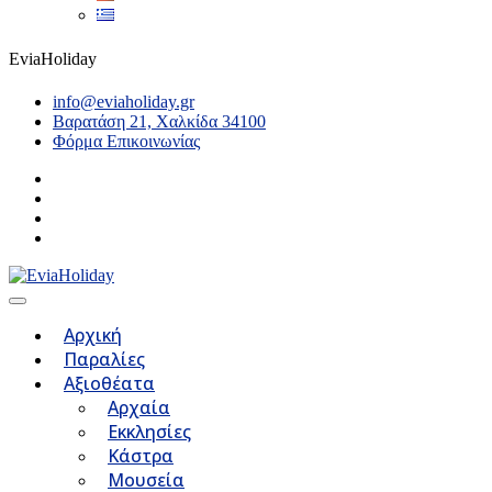
EviaHoliday
info@eviaholiday.gr
Βαρατάση 21, Χαλκίδα 34100
Φόρμα Επικοινωνίας
Αρχική
Παραλίες
Αξιοθέατα
Αρχαία
Εκκλησίες
Κάστρα
Μουσεία