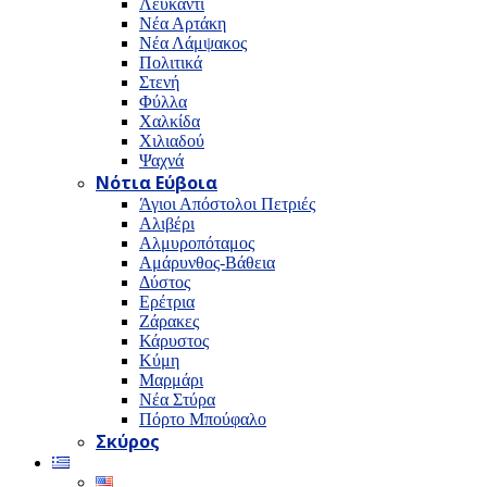
Λευκαντί
Νέα Αρτάκη
Νέα Λάμψακος
Πολιτικά
Στενή
Φύλλα
Χαλκίδα
Χιλιαδού
Ψαχνά
Νότια Εύβοια
Άγιοι Απόστολοι Πετριές
Αλιβέρι
Αλμυροπόταμος
Αμάρυνθος-Βάθεια
Δύστος
Ερέτρια
Ζάρακες
Κάρυστος
Κύμη
Μαρμάρι
Νέα Στύρα
Πόρτο Μπούφαλο
Σκύρος