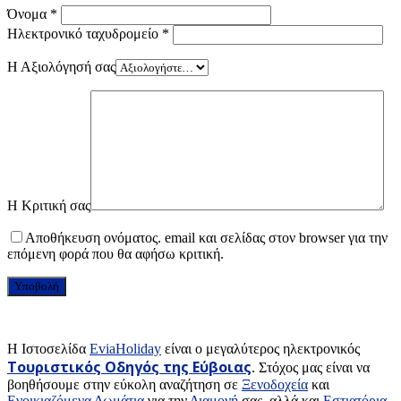
Όνομα
*
Ηλεκτρονικό ταχυδρομείο
*
Η Αξιολόγησή σας
Η Κριτική σας
Αποθήκευση ονόματος. email και σελίδας στον browser για την
επόμενη φορά που θα αφήσω κριτική.
H Ιστοσελίδα
EviaHoliday
είναι ο μεγαλύτερος ηλεκτρονικός
Τουριστικός Οδηγός της Εύβοιας
. Στόχος μας είναι να
βοηθήσουμε στην εύκολη αναζήτηση σε
Ξενοδοχεία
και
Ενοικιαζόμενα Δωμάτια
για την
Διαμονή
σας, αλλά και
Εστιατόρια
,