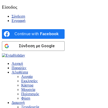
Είσοδος
Σύνδεση
Εγγραφή
Continue with
Facebook
Σύνδεση με Google
Αρχική
Παραλίες
Αξιοθέατα
Αρχαία
Εκκλησίες
Κάστρα
Μουσεία
Πολιτισμός
Φύση
Διαμονή
Ξενοδοχεία