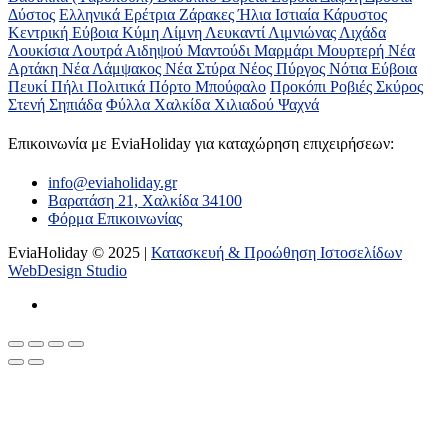
Δύστος
Ελληνικά
Ερέτρια
Ζάρακες
Ήλια
Ιστιαία
Κάρυστος
Κεντρική Εύβοια
Κύμη
Λίμνη
Λευκαντί
Λιμνιώνας
Λιχάδα
Λουκίσια
Λουτρά Αιδηψού
Μαντούδι
Μαρμάρι
Μουρτερή
Νέα
Αρτάκη
Νέα Λάμψακος
Νέα Στύρα
Νέος Πύργος
Νότια Εύβοια
Πευκί
Πήλι
Πολιτικά
Πόρτο Μπούφαλο
Προκόπι
Ροβιές
Σκύρος
Στενή
Σηπιάδα
Φύλλα
Χαλκίδα
Χιλιαδού
Ψαχνά
Επικοινωνία με ΕviaHoliday για καταχώρηση επιχειρήσεων:
info@eviaholiday.gr
Βαρατάση 21, Χαλκίδα 34100
Φόρμα Επικοινωνίας
EviaHoliday © 2025 |
Κατασκευή & Προώθηση Ιστοσελίδων
WebDesign Studio