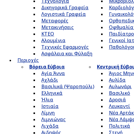
Τεχνολογία
Μικροβιολ
Δικηγορικά Γραφεία
Καρδιολόγ
Λογιστικά Γραφεία
Γυναικολό
Μεταφορές
Ορθοπεδικ
Μετακινήσεις
Οφθμαλία
ΚΤΕΟ
Παιδίατρο
Αλουμίνια
Γενικοί Ια
Τεχνικές Εφαρμογές
Παθολόγο
Ασφάλεια και Φύλαξη
Περιοχές
Βόρεια Εύβοια
Κεντρική Εύβο
Αγία Άννα
Άγιος Μην
Αχλάδι
Αυλίδα
Βασιλικά (Ψαροπούλι)
Αυλωνάρι
Ελληνικά
Βασιλικό
Ήλια
Δροσιά
Ιστιαία
Λευκαντί
Λίμνη
Νέα Αρτάκ
Λιμνιώνας
Νέα Λάμψ
Λιχάδα
Πολιτικά
Αιδηψός
Στενή