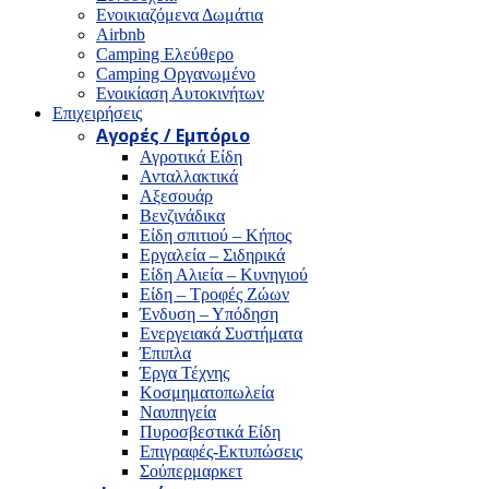
Ενοικιαζόμενα Δωμάτια
Airbnb
Camping Ελεύθερο
Camping Οργανωμένο
Ενοικίαση Αυτοκινήτων
Επιχειρήσεις
Αγορές / Εμπόριο
Αγροτικά Είδη
Ανταλλακτικά
Αξεσουάρ
Βενζινάδικα
Είδη σπιτιού – Κήπος
Εργαλεία – Σιδηρικά
Είδη Αλιεία – Κυνηγιού
Είδη – Τροφές Ζώων
Ένδυση – Υπόδηση
Ενεργειακά Συστήματα
Έπιπλα
Έργα Τέχνης
Κοσμηματοπωλεία
Ναυπηγεία
Πυροσβεστικά Είδη
Επιγραφές-Εκτυπώσεις
Σούπερμαρκετ