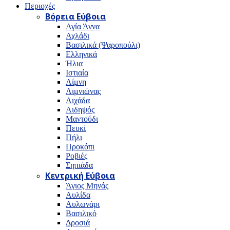
Περιοχές
Βόρεια Εύβοια
Αγία Άννα
Αχλάδι
Βασιλικά (Ψαροπούλι)
Ελληνικά
Ήλια
Ιστιαία
Λίμνη
Λιμνιώνας
Λιχάδα
Αιδηψός
Μαντούδι
Πευκί
Πήλι
Προκόπι
Ροβιές
Σηπιάδα
Κεντρική Εύβοια
Άγιος Μηνάς
Αυλίδα
Αυλωνάρι
Βασιλικό
Δροσιά