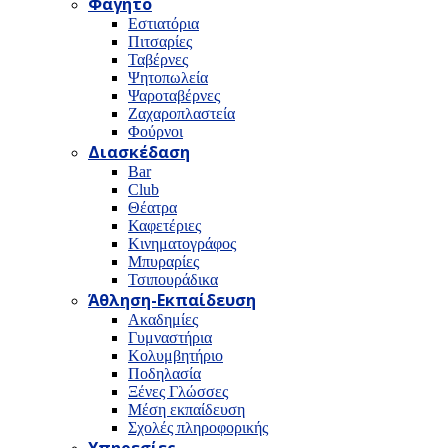
Φαγητό
Εστιατόρια
Πιτσαρίες
Ταβέρνες
Ψητοπωλεία
Ψαροταβέρνες
Ζαχαροπλαστεία
Φούρνοι
Διασκέδαση
Bar
Club
Θέατρα
Καφετέριες
Κινηματογράφος
Μπυραρίες
Τσιπουράδικα
Άθληση-Εκπαίδευση
Ακαδημίες
Γυμναστήρια
Κολυμβητήριο
Ποδηλασία
Ξένες Γλώσσες
Μέση εκπαίδευση
Σχολές πληροφορικής