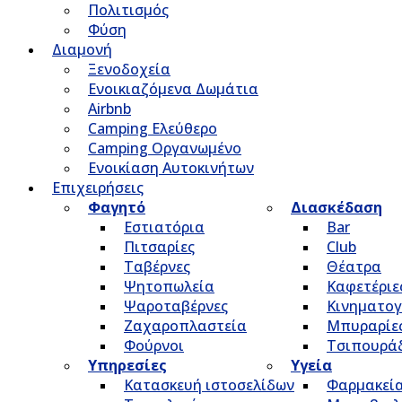
Πολιτισμός
Φύση
Διαμονή
Ξενοδοχεία
Ενοικιαζόμενα Δωμάτια
Airbnb
Camping Ελεύθερο
Camping Οργανωμένο
Ενοικίαση Αυτοκινήτων
Επιχειρήσεις
Φαγητό
Διασκέδαση
Εστιατόρια
Bar
Πιτσαρίες
Club
Ταβέρνες
Θέατρα
Ψητοπωλεία
Καφετέριε
Ψαροταβέρνες
Κινηματο
Ζαχαροπλαστεία
Μπυραρίε
Φούρνοι
Τσιπουρά
Υπηρεσίες
Υγεία
Κατασκευή ιστοσελίδων
Φαρμακεί