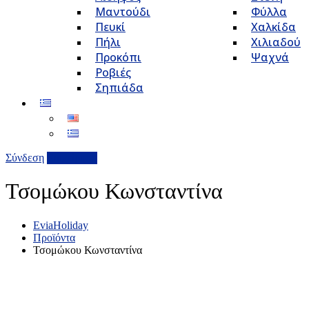
Μαντούδι
Φύλλα
Πευκί
Χαλκίδα
Πήλι
Χιλιαδού
Προκόπι
Ψαχνά
Ροβιές
Σηπιάδα
Σύνδεση
Επιχείρηση
Τσομώκου Κωνσταντίνα
EviaHoliday
Προϊόντα
Τσομώκου Κωνσταντίνα