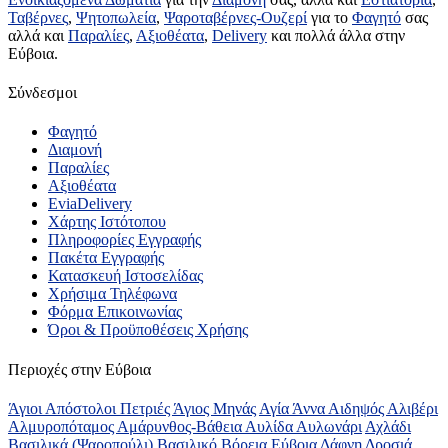
Ταβέρνες
,
Ψητοπωλεία
,
Ψαροταβέρνες-Ουζερί
για το
Φαγητό
σας
αλλά και
Παραλίες
,
Αξιοθέατα
,
Delivery
και πολλά άλλα στην
Εύβοια.
Σύνδεσμοι
Φαγητό
Διαμονή
Παραλίες
Αξιοθέατα
EviaDelivery
Χάρτης Ιστότοπου
Πληροφορίες Εγγραφής
Πακέτα Εγγραφής
Κατασκευή Ιστοσελίδας
Χρήσιμα Τηλέφωνα
Φόρμα Επικοινωνίας
Όροι & Προϋποθέσεις Xρήσης
Περιοχές στην Εύβοια
Άγιοι Απόστολοι Πετριές
Άγιος Μηνάς
Αγία Άννα
Αιδηψός
Αλιβέρι
Αλμυροπόταμος
Αμάρυνθος-Βάθεια
Αυλίδα
Αυλωνάρι
Αχλάδι
Βασιλικά (Ψαροπούλι)
Βασιλικό
Βόρεια Εύβοια
Δάφνη
Δροσιά