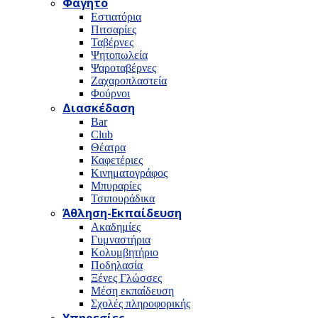
Φαγητό
Εστιατόρια
Πιτσαρίες
Ταβέρνες
Ψητοπωλεία
Ψαροταβέρνες
Ζαχαροπλαστεία
Φούρνοι
Διασκέδαση
Bar
Club
Θέατρα
Καφετέριες
Κινηματογράφος
Μπυραρίες
Τσιπουράδικα
Άθληση-Εκπαίδευση
Ακαδημίες
Γυμναστήρια
Κολυμβητήριο
Ποδηλασία
Ξένες Γλώσσες
Μέση εκπαίδευση
Σχολές πληροφορικής