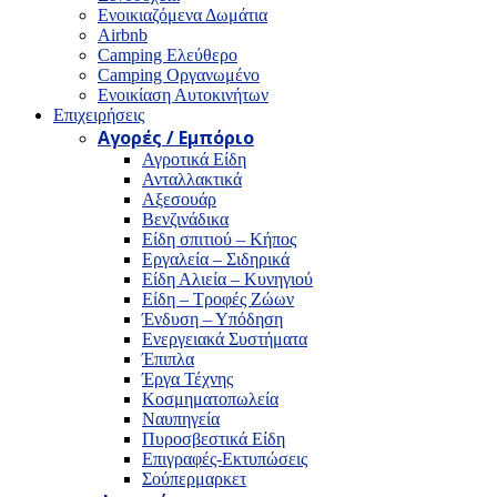
Ενοικιαζόμενα Δωμάτια
Airbnb
Camping Ελεύθερο
Camping Οργανωμένο
Ενοικίαση Αυτοκινήτων
Επιχειρήσεις
Αγορές / Εμπόριο
Αγροτικά Είδη
Ανταλλακτικά
Αξεσουάρ
Βενζινάδικα
Είδη σπιτιού – Κήπος
Εργαλεία – Σιδηρικά
Είδη Αλιεία – Κυνηγιού
Είδη – Τροφές Ζώων
Ένδυση – Υπόδηση
Ενεργειακά Συστήματα
Έπιπλα
Έργα Τέχνης
Κοσμηματοπωλεία
Ναυπηγεία
Πυροσβεστικά Είδη
Επιγραφές-Εκτυπώσεις
Σούπερμαρκετ