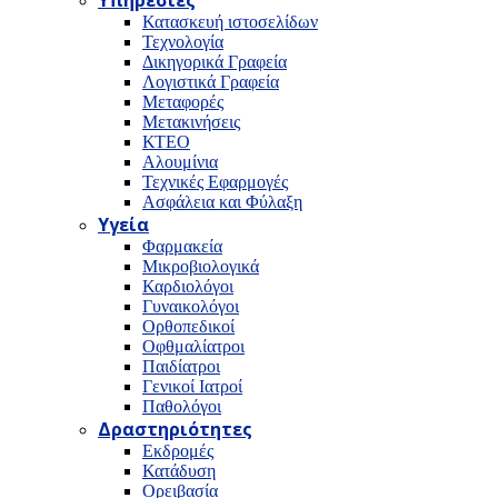
Υπηρεσίες
Κατασκευή ιστοσελίδων
Τεχνολογία
Δικηγορικά Γραφεία
Λογιστικά Γραφεία
Μεταφορές
Μετακινήσεις
ΚΤΕΟ
Αλουμίνια
Τεχνικές Εφαρμογές
Ασφάλεια και Φύλαξη
Υγεία
Φαρμακεία
Μικροβιολογικά
Καρδιολόγοι
Γυναικολόγοι
Ορθοπεδικοί
Οφθμαλίατροι
Παιδίατροι
Γενικοί Ιατροί
Παθολόγοι
Δραστηριότητες
Εκδρομές
Κατάδυση
Ορειβασία