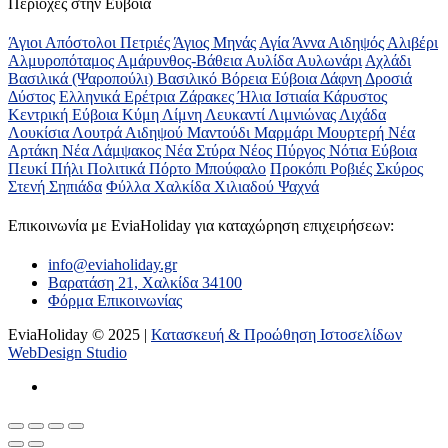
Περιοχές στην Εύβοια
Άγιοι Απόστολοι Πετριές
Άγιος Μηνάς
Αγία Άννα
Αιδηψός
Αλιβέρι
Αλμυροπόταμος
Αμάρυνθος-Βάθεια
Αυλίδα
Αυλωνάρι
Αχλάδι
Βασιλικά (Ψαροπούλι)
Βασιλικό
Βόρεια Εύβοια
Δάφνη
Δροσιά
Δύστος
Ελληνικά
Ερέτρια
Ζάρακες
Ήλια
Ιστιαία
Κάρυστος
Κεντρική Εύβοια
Κύμη
Λίμνη
Λευκαντί
Λιμνιώνας
Λιχάδα
Λουκίσια
Λουτρά Αιδηψού
Μαντούδι
Μαρμάρι
Μουρτερή
Νέα
Αρτάκη
Νέα Λάμψακος
Νέα Στύρα
Νέος Πύργος
Νότια Εύβοια
Πευκί
Πήλι
Πολιτικά
Πόρτο Μπούφαλο
Προκόπι
Ροβιές
Σκύρος
Στενή
Σηπιάδα
Φύλλα
Χαλκίδα
Χιλιαδού
Ψαχνά
Επικοινωνία με ΕviaHoliday για καταχώρηση επιχειρήσεων:
info@eviaholiday.gr
Βαρατάση 21, Χαλκίδα 34100
Φόρμα Επικοινωνίας
EviaHoliday © 2025 |
Κατασκευή & Προώθηση Ιστοσελίδων
WebDesign Studio