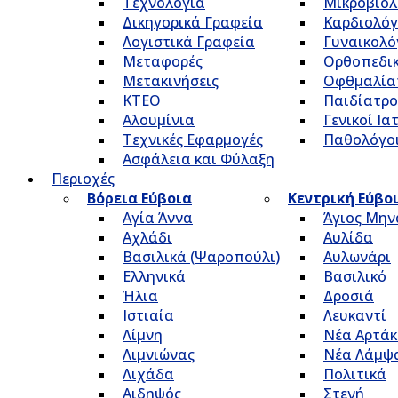
Τεχνολογία
Μικροβιολ
Δικηγορικά Γραφεία
Καρδιολόγ
Λογιστικά Γραφεία
Γυναικολό
Μεταφορές
Ορθοπεδικ
Μετακινήσεις
Οφθμαλία
ΚΤΕΟ
Παιδίατρο
Αλουμίνια
Γενικοί Ια
Τεχνικές Εφαρμογές
Παθολόγο
Ασφάλεια και Φύλαξη
Περιοχές
Βόρεια Εύβοια
Κεντρική Εύβο
Αγία Άννα
Άγιος Μην
Αχλάδι
Αυλίδα
Βασιλικά (Ψαροπούλι)
Αυλωνάρι
Ελληνικά
Βασιλικό
Ήλια
Δροσιά
Ιστιαία
Λευκαντί
Λίμνη
Νέα Αρτάκ
Λιμνιώνας
Νέα Λάμψ
Λιχάδα
Πολιτικά
Αιδηψός
Στενή