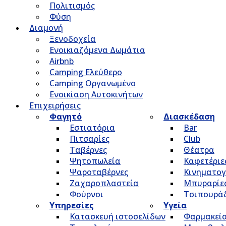
Πολιτισμός
Φύση
Διαμονή
Ξενοδοχεία
Ενοικιαζόμενα Δωμάτια
Airbnb
Camping Ελεύθερο
Camping Οργανωμένο
Ενοικίαση Αυτοκινήτων
Επιχειρήσεις
Φαγητό
Διασκέδαση
Εστιατόρια
Bar
Πιτσαρίες
Club
Ταβέρνες
Θέατρα
Ψητοπωλεία
Καφετέριε
Ψαροταβέρνες
Κινηματο
Ζαχαροπλαστεία
Μπυραρίε
Φούρνοι
Τσιπουρά
Υπηρεσίες
Υγεία
Κατασκευή ιστοσελίδων
Φαρμακεί