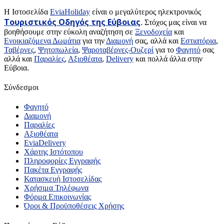
H Ιστοσελίδα
EviaHoliday
είναι ο μεγαλύτερος ηλεκτρονικός
Τουριστικός Οδηγός της Εύβοιας
. Στόχος μας είναι να
βοηθήσουμε στην εύκολη αναζήτηση σε
Ξενοδοχεία
και
Ενοικιαζόμενα Δωμάτια
για την
Διαμονή
σας, αλλά και
Εστιατόρια
,
Ταβέρνες
,
Ψητοπωλεία
,
Ψαροταβέρνες-Ουζερί
για το
Φαγητό
σας
αλλά και
Παραλίες
,
Αξιοθέατα
,
Delivery
και πολλά άλλα στην
Εύβοια.
Σύνδεσμοι
Φαγητό
Διαμονή
Παραλίες
Αξιοθέατα
EviaDelivery
Χάρτης Ιστότοπου
Πληροφορίες Εγγραφής
Πακέτα Εγγραφής
Κατασκευή Ιστοσελίδας
Χρήσιμα Τηλέφωνα
Φόρμα Επικοινωνίας
Όροι & Προϋποθέσεις Xρήσης