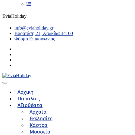
EviaHoliday
info@eviaholiday.gr
Βαρατάση 21, Χαλκίδα 34100
Φόρμα Επικοινωνίας
Αρχική
Παραλίες
Αξιοθέατα
Αρχαία
Εκκλησίες
Κάστρα
Μουσεία