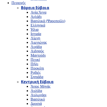
Περιοχές
Βόρεια Εύβοια
Αγία Άννα
Αχλάδι
Βασιλικά (Ψαροπούλι)
Ελληνικά
Ήλια
Ιστιαία
Λίμνη
Λιμνιώνας
Λιχάδα
Αιδηψός
Μαντούδι
Πευκί
Πήλι
Προκόπι
Ροβιές
Σηπιάδα
Κεντρική Εύβοια
Άγιος Μηνάς
Αυλίδα
Αυλωνάρι
Βασιλικό
Δροσιά