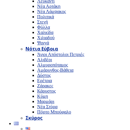
Λευκαντί
Νέα Αρτάκη
Νέα Λάμψακος
Πολιτικά
Στενή
Φύλλα
Χαλκίδα
Χιλιαδού
Ψαχνά
Νότια Εύβοια
Άγιοι Απόστολοι Πετριές
Αλιβέρι
Αλμυροπόταμος
Αμάρυνθος-Βάθεια
Δύστος
Ερέτρια
Ζάρακες
Κάρυστος
Κύμη
Μαρμάρι
Νέα Στύρα
Πόρτο Μπούφαλο
Σκύρος