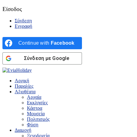
Είσοδος
Σύνδεση
Εγγραφή
Continue with
Facebook
Σύνδεση με Google
Αρχική
Παραλίες
Αξιοθέατα
Αρχαία
Εκκλησίες
Κάστρα
Μουσεία
Πολιτισμός
Φύση
Διαμονή
Ξενοδοχεία