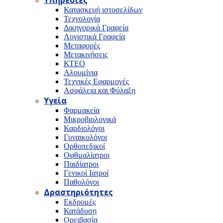
Υπηρεσίες
Κατασκευή ιστοσελίδων
Τεχνολογία
Δικηγορικά Γραφεία
Λογιστικά Γραφεία
Μεταφορές
Μετακινήσεις
ΚΤΕΟ
Αλουμίνια
Τεχνικές Εφαρμογές
Ασφάλεια και Φύλαξη
Υγεία
Φαρμακεία
Μικροβιολογικά
Καρδιολόγοι
Γυναικολόγοι
Ορθοπεδικοί
Οφθμαλίατροι
Παιδίατροι
Γενικοί Ιατροί
Παθολόγοι
Δραστηριότητες
Εκδρομές
Κατάδυση
Ορειβασία