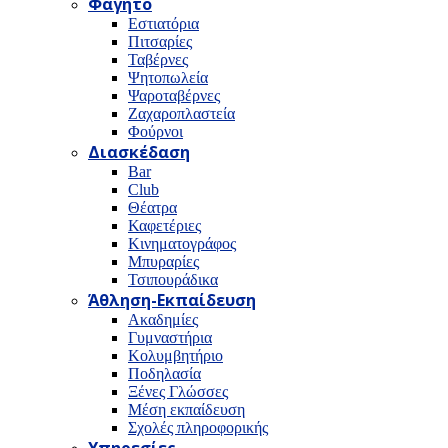
Φαγητό
Εστιατόρια
Πιτσαρίες
Ταβέρνες
Ψητοπωλεία
Ψαροταβέρνες
Ζαχαροπλαστεία
Φούρνοι
Διασκέδαση
Bar
Club
Θέατρα
Καφετέριες
Κινηματογράφος
Μπυραρίες
Τσιπουράδικα
Άθληση-Εκπαίδευση
Ακαδημίες
Γυμναστήρια
Κολυμβητήριο
Ποδηλασία
Ξένες Γλώσσες
Μέση εκπαίδευση
Σχολές πληροφορικής