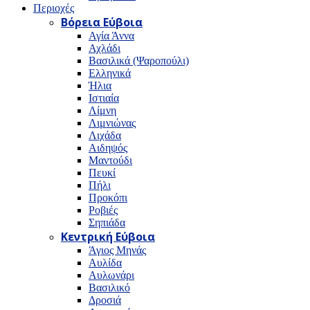
Περιοχές
Βόρεια Εύβοια
Αγία Άννα
Αχλάδι
Βασιλικά (Ψαροπούλι)
Ελληνικά
Ήλια
Ιστιαία
Λίμνη
Λιμνιώνας
Λιχάδα
Αιδηψός
Μαντούδι
Πευκί
Πήλι
Προκόπι
Ροβιές
Σηπιάδα
Κεντρική Εύβοια
Άγιος Μηνάς
Αυλίδα
Αυλωνάρι
Βασιλικό
Δροσιά