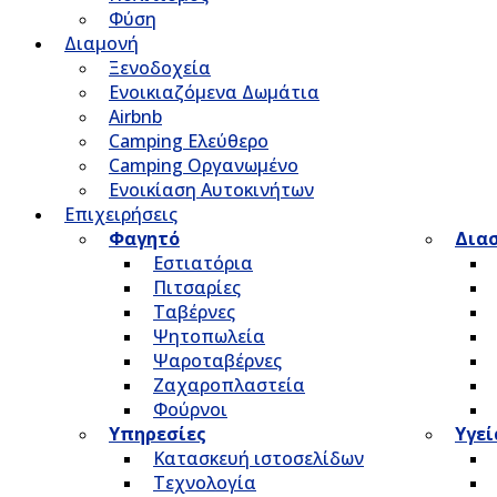
Φύση
Διαμονή
Ξενοδοχεία
Ενοικιαζόμενα Δωμάτια
Airbnb
Camping Ελεύθερο
Camping Οργανωμένο
Ενοικίαση Αυτοκινήτων
Επιχειρήσεις
Φαγητό
Δια
Εστιατόρια
Πιτσαρίες
Ταβέρνες
Ψητοπωλεία
Ψαροταβέρνες
Ζαχαροπλαστεία
Φούρνοι
Υπηρεσίες
Υγεί
Κατασκευή ιστοσελίδων
Τεχνολογία