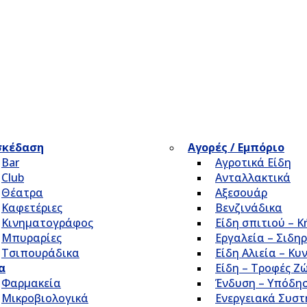
σκέδαση
Αγορές / Εμπόριο
Bar
Αγροτικά Είδη
Club
Ανταλλακτικά
Θέατρα
Αξεσουάρ
Καφετέριες
Βενζινάδικα
Κινηματογράφος
Είδη σπιτιού – 
Μπυραρίες
Εργαλεία – Σιδηρ
Τσιπουράδικα
Είδη Αλιεία – Κυ
α
Είδη – Τροφές Ζ
Φαρμακεία
Ένδυση – Υπόδη
Μικροβιολογικά
Ενεργειακά Συσ