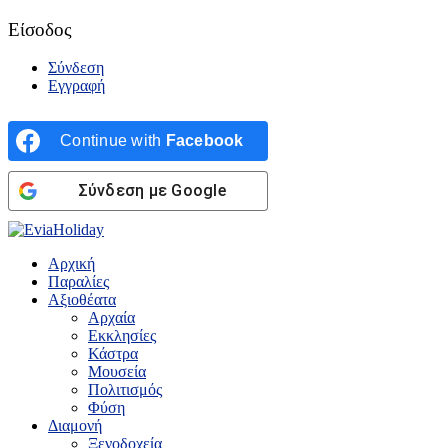
Είσοδος
Σύνδεση
Εγγραφή
Continue with
Facebook
Σύνδεση με Google
Αρχική
Παραλίες
Αξιοθέατα
Αρχαία
Εκκλησίες
Κάστρα
Μουσεία
Πολιτισμός
Φύση
Διαμονή
Ξενοδοχεία