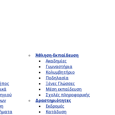
Άθληση-Εκπαίδευση
Ακαδημίες
Γυμναστήρια
Κολυμβητήριο
Ποδηλασία
Κήπος
Ξένες Γλώσσες
ικά
Μέση εκπαίδευση
νηγιού
Σχολές πληροφορικής
ώων
Δραστηριότητες
ση
Εκδρομές
τήματα
Κατάδυση