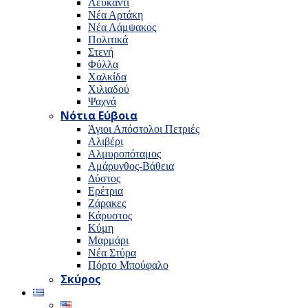
Λευκαντί
Νέα Αρτάκη
Νέα Λάμψακος
Πολιτικά
Στενή
Φύλλα
Χαλκίδα
Χιλιαδού
Ψαχνά
Νότια Εύβοια
Άγιοι Απόστολοι Πετριές
Αλιβέρι
Αλμυροπόταμος
Αμάρυνθος-Βάθεια
Δύστος
Ερέτρια
Ζάρακες
Κάρυστος
Κύμη
Μαρμάρι
Νέα Στύρα
Πόρτο Μπούφαλο
Σκύρος