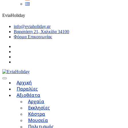
EviaHoliday
info@eviaholiday.gr
Βαρατάση 21, Χαλκίδα 34100
Φόρμα Επικοινωνίας
Αρχική
Παραλίες
Αξιοθέατα
Αρχαία
Εκκλησίες
Κάστρα
Μουσεία
Πολιτισμός