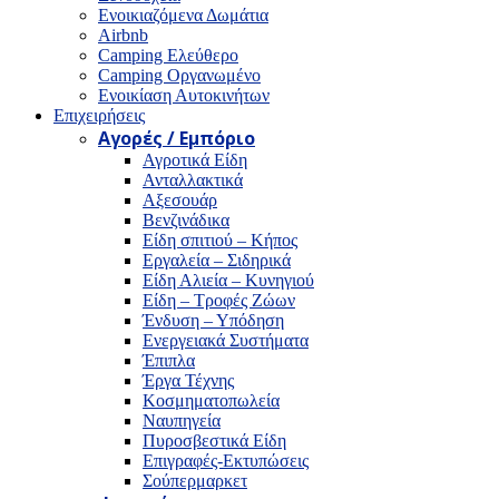
Ενοικιαζόμενα Δωμάτια
Airbnb
Camping Ελεύθερο
Camping Οργανωμένο
Ενοικίαση Αυτοκινήτων
Επιχειρήσεις
Αγορές / Εμπόριο
Αγροτικά Είδη
Ανταλλακτικά
Αξεσουάρ
Βενζινάδικα
Είδη σπιτιού – Κήπος
Εργαλεία – Σιδηρικά
Είδη Αλιεία – Κυνηγιού
Είδη – Τροφές Ζώων
Ένδυση – Υπόδηση
Ενεργειακά Συστήματα
Έπιπλα
Έργα Τέχνης
Κοσμηματοπωλεία
Ναυπηγεία
Πυροσβεστικά Είδη
Επιγραφές-Εκτυπώσεις
Σούπερμαρκετ