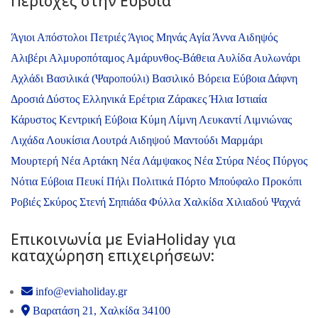
Περιοχές στην Εύβοια
Άγιοι Απόστολοι Πετριές
Άγιος Μηνάς
Αγία Άννα
Αιδηψός
Αλιβέρι
Αλμυροπόταμος
Αμάρυνθος-Βάθεια
Αυλίδα
Αυλωνάρι
Αχλάδι
Βασιλικά (Ψαροπούλι)
Βασιλικό
Βόρεια Εύβοια
Δάφνη
Δροσιά
Δύστος
Ελληνικά
Ερέτρια
Ζάρακες
Ήλια
Ιστιαία
Κάρυστος
Κεντρική Εύβοια
Κύμη
Λίμνη
Λευκαντί
Λιμνιώνας
Λιχάδα
Λουκίσια
Λουτρά Αιδηψού
Μαντούδι
Μαρμάρι
Μουρτερή
Νέα Αρτάκη
Νέα Λάμψακος
Νέα Στύρα
Νέος Πύργος
Νότια Εύβοια
Πευκί
Πήλι
Πολιτικά
Πόρτο Μπούφαλο
Προκόπι
Ροβιές
Σκύρος
Στενή
Σηπιάδα
Φύλλα
Χαλκίδα
Χιλιαδού
Ψαχνά
Επικοινωνία με ΕviaHoliday για
καταχώρηση επιχειρήσεων:
info@eviaholiday.gr
Βαρατάση 21, Χαλκίδα 34100