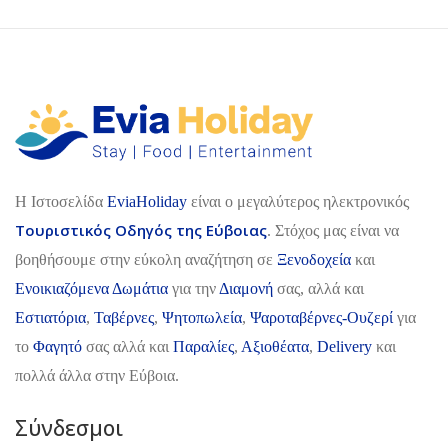
H Ιστοσελίδα
EviaHoliday
είναι ο μεγαλύτερος ηλεκτρονικός
Τουριστικός Οδηγός της Εύβοιας
. Στόχος μας είναι να
βοηθήσουμε στην εύκολη αναζήτηση σε
Ξενοδοχεία
και
Ενοικιαζόμενα Δωμάτια
για την
Διαμονή
σας, αλλά και
Εστιατόρια
,
Ταβέρνες
,
Ψητοπωλεία
,
Ψαροταβέρνες-Ουζερί
για
το
Φαγητό
σας αλλά και
Παραλίες
,
Αξιοθέατα
,
Delivery
και
πολλά άλλα στην Εύβοια.
Σύνδεσμοι