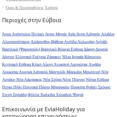
Όροι & Προϋποθέσεις Xρήσης
Περιοχές στην Εύβοια
Άγιοι Απόστολοι Πετριές
Άγιος Μηνάς
Αγία Άννα
Αιδηψός
Αλιβέρι
Αλμυροπόταμος
Αμάρυνθος-Βάθεια
Αυλίδα
Αυλωνάρι
Αχλάδι
Βασιλικά (Ψαροπούλι)
Βασιλικό
Βόρεια Εύβοια
Δάφνη
Δροσιά
Δύστος
Ελληνικά
Ερέτρια
Ζάρακες
Ήλια
Ιστιαία
Κάρυστος
Κεντρική Εύβοια
Κύμη
Λίμνη
Λευκαντί
Λιμνιώνας
Λιχάδα
Λουκίσια
Λουτρά Αιδηψού
Μαντούδι
Μαρμάρι
Μουρτερή
Νέα
Αρτάκη
Νέα Λάμψακος
Νέα Στύρα
Νέος Πύργος
Νότια Εύβοια
Πευκί
Πήλι
Πολιτικά
Πόρτο Μπούφαλο
Προκόπι
Ροβιές
Σκύρος
Στενή
Σηπιάδα
Φύλλα
Χαλκίδα
Χιλιαδού
Ψαχνά
Επικοινωνία με ΕviaHoliday για
καταχώρηση επιχειρήσεων: