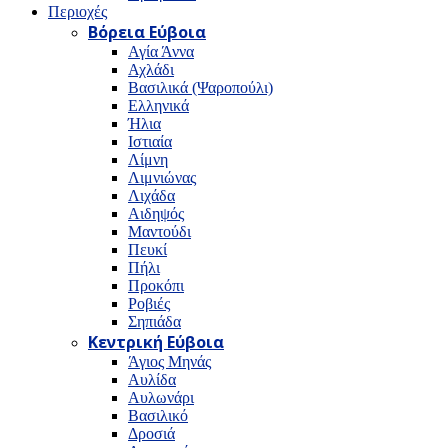
Περιοχές
Βόρεια Εύβοια
Αγία Άννα
Αχλάδι
Βασιλικά (Ψαροπούλι)
Ελληνικά
Ήλια
Ιστιαία
Λίμνη
Λιμνιώνας
Λιχάδα
Αιδηψός
Μαντούδι
Πευκί
Πήλι
Προκόπι
Ροβιές
Σηπιάδα
Κεντρική Εύβοια
Άγιος Μηνάς
Αυλίδα
Αυλωνάρι
Βασιλικό
Δροσιά