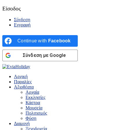
Είσοδος
Σύνδεση
Εγγραφή
Continue with
Facebook
Σύνδεση με Google
Αρχική
Παραλίες
Αξιοθέατα
Αρχαία
Εκκλησίες
Κάστρα
Μουσεία
Πολιτισμός
Φύση
Διαμονή
Ξενοδοχεία