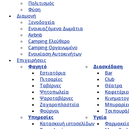
Πολιτισμός
Φύση
Διαμονή
Ξενοδοχεία
Ενοικιαζόμενα Δωμάτια
Airbnb
Camping Ελεύθερο
Camping Οργανωμένο
Ενοικίαση Αυτοκινήτων
Επιχειρήσεις
Φαγητό
Διασκέδαση
Εστιατόρια
Bar
Πιτσαρίες
Club
Ταβέρνες
Θέατρα
Ψητοπωλεία
Καφετέριε
Ψαροταβέρνες
Κινηματο
Ζαχαροπλαστεία
Μπυραρίε
Φούρνοι
Τσιπουρά
Υπηρεσίες
Υγεία
Κατασκευή ιστοσελίδων
Φαρμακεί