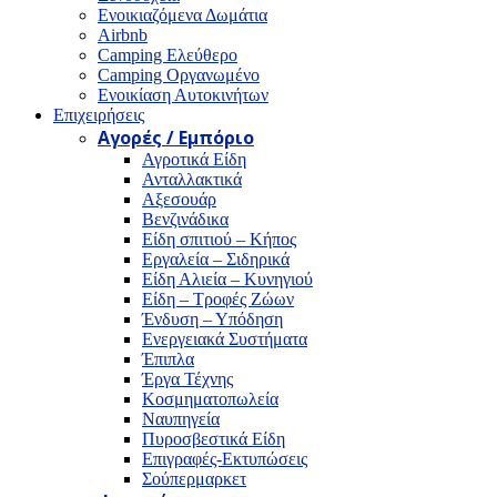
Ενοικιαζόμενα Δωμάτια
Airbnb
Camping Ελεύθερο
Camping Οργανωμένο
Ενοικίαση Αυτοκινήτων
Επιχειρήσεις
Αγορές / Εμπόριο
Αγροτικά Είδη
Ανταλλακτικά
Αξεσουάρ
Βενζινάδικα
Είδη σπιτιού – Κήπος
Εργαλεία – Σιδηρικά
Είδη Αλιεία – Κυνηγιού
Είδη – Τροφές Ζώων
Ένδυση – Υπόδηση
Ενεργειακά Συστήματα
Έπιπλα
Έργα Τέχνης
Κοσμηματοπωλεία
Ναυπηγεία
Πυροσβεστικά Είδη
Επιγραφές-Εκτυπώσεις
Σούπερμαρκετ