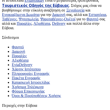
H Ιστοσελίδα
EviaHoliday
είναι ο μεγαλύτερος ηλεκτρονικός
Τουριστικός Οδηγός της Εύβοιας
. Στόχος μας είναι να
βοηθήσουμε στην εύκολη αναζήτηση σε
Ξενοδοχεία
και
Ενοικιαζόμενα Δωμάτια
για την
Διαμονή
σας, αλλά και
Εστιατόρια
,
Ταβέρνες
,
Ψητοπωλεία
,
Ψαροταβέρνες-Ουζερί
για το
Φαγητό
σας
αλλά και
Παραλίες
,
Αξιοθέατα
,
Delivery
και πολλά άλλα στην
Εύβοια.
Σύνδεσμοι
Φαγητό
Διαμονή
Παραλίες
Αξιοθέατα
EviaDelivery
Χάρτης Ιστότοπου
Πληροφορίες Εγγραφής
Πακέτα Εγγραφής
Κατασκευή Ιστοσελίδας
Χρήσιμα Τηλέφωνα
Φόρμα Επικοινωνίας
Όροι & Προϋποθέσεις Xρήσης
Περιοχές στην Εύβοια