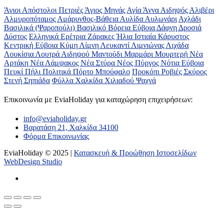
Άγιοι Απόστολοι Πετριές
Άγιος Μηνάς
Αγία Άννα
Αιδηψός
Αλιβέρι
Αλμυροπόταμος
Αμάρυνθος-Βάθεια
Αυλίδα
Αυλωνάρι
Αχλάδι
Βασιλικά (Ψαροπούλι)
Βασιλικό
Βόρεια Εύβοια
Δάφνη
Δροσιά
Δύστος
Ελληνικά
Ερέτρια
Ζάρακες
Ήλια
Ιστιαία
Κάρυστος
Κεντρική Εύβοια
Κύμη
Λίμνη
Λευκαντί
Λιμνιώνας
Λιχάδα
Λουκίσια
Λουτρά Αιδηψού
Μαντούδι
Μαρμάρι
Μουρτερή
Νέα
Αρτάκη
Νέα Λάμψακος
Νέα Στύρα
Νέος Πύργος
Νότια Εύβοια
Πευκί
Πήλι
Πολιτικά
Πόρτο Μπούφαλο
Προκόπι
Ροβιές
Σκύρος
Στενή
Σηπιάδα
Φύλλα
Χαλκίδα
Χιλιαδού
Ψαχνά
Επικοινωνία με ΕviaHoliday για καταχώρηση επιχειρήσεων:
info@eviaholiday.gr
Βαρατάση 21, Χαλκίδα 34100
Φόρμα Επικοινωνίας
EviaHoliday © 2025 |
Κατασκευή & Προώθηση Ιστοσελίδων
WebDesign Studio