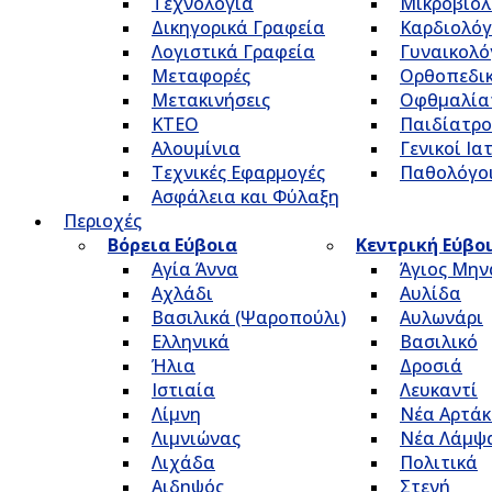
Τεχνολογία
Μικροβιολ
Δικηγορικά Γραφεία
Καρδιολόγ
Λογιστικά Γραφεία
Γυναικολό
Μεταφορές
Ορθοπεδικ
Μετακινήσεις
Οφθμαλία
ΚΤΕΟ
Παιδίατρο
Αλουμίνια
Γενικοί Ια
Τεχνικές Εφαρμογές
Παθολόγο
Ασφάλεια και Φύλαξη
Περιοχές
Βόρεια Εύβοια
Κεντρική Εύβο
Αγία Άννα
Άγιος Μην
Αχλάδι
Αυλίδα
Βασιλικά (Ψαροπούλι)
Αυλωνάρι
Ελληνικά
Βασιλικό
Ήλια
Δροσιά
Ιστιαία
Λευκαντί
Λίμνη
Νέα Αρτάκ
Λιμνιώνας
Νέα Λάμψ
Λιχάδα
Πολιτικά
Αιδηψός
Στενή