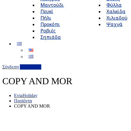
Μαντούδι
Φύλλα
Πευκί
Χαλκίδα
Πήλι
Χιλιαδού
Προκόπι
Ψαχνά
Ροβιές
Σηπιάδα
Σύνδεση
Επιχείρηση
COPY AND MOR
EviaHoliday
Προϊόντα
COPY AND MOR