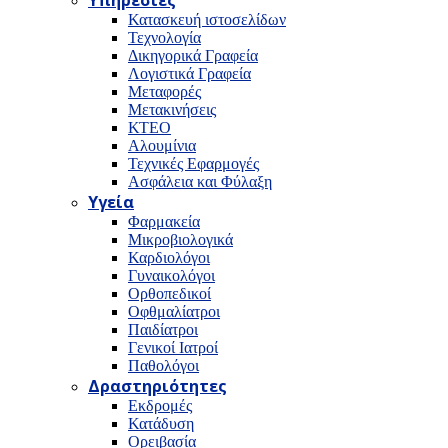
Υπηρεσίες
Κατασκευή ιστοσελίδων
Τεχνολογία
Δικηγορικά Γραφεία
Λογιστικά Γραφεία
Μεταφορές
Μετακινήσεις
ΚΤΕΟ
Αλουμίνια
Τεχνικές Εφαρμογές
Ασφάλεια και Φύλαξη
Υγεία
Φαρμακεία
Μικροβιολογικά
Καρδιολόγοι
Γυναικολόγοι
Ορθοπεδικοί
Οφθμαλίατροι
Παιδίατροι
Γενικοί Ιατροί
Παθολόγοι
Δραστηριότητες
Εκδρομές
Κατάδυση
Ορειβασία