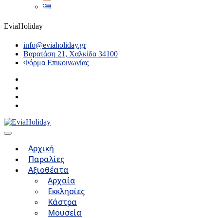
EviaHoliday
info@eviaholiday.gr
Βαρατάση 21, Χαλκίδα 34100
Φόρμα Επικοινωνίας
Αρχική
Παραλίες
Αξιοθέατα
Αρχαία
Εκκλησίες
Κάστρα
Μουσεία