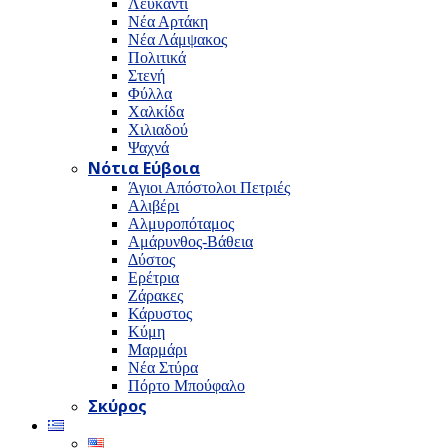
Λευκαντί
Νέα Αρτάκη
Νέα Λάμψακος
Πολιτικά
Στενή
Φύλλα
Χαλκίδα
Χιλιαδού
Ψαχνά
Νότια Εύβοια
Άγιοι Απόστολοι Πετριές
Αλιβέρι
Αλμυροπόταμος
Αμάρυνθος-Βάθεια
Δύστος
Ερέτρια
Ζάρακες
Κάρυστος
Κύμη
Μαρμάρι
Νέα Στύρα
Πόρτο Μπούφαλο
Σκύρος