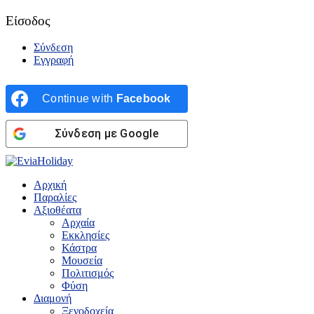
Είσοδος
Σύνδεση
Εγγραφή
Continue with
Facebook
Σύνδεση με Google
Αρχική
Παραλίες
Αξιοθέατα
Αρχαία
Εκκλησίες
Κάστρα
Μουσεία
Πολιτισμός
Φύση
Διαμονή
Ξενοδοχεία