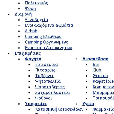
Πολιτισμός
Φύση
Διαμονή
Ξενοδοχεία
Ενοικιαζόμενα Δωμάτια
Airbnb
Camping Ελεύθερο
Camping Οργανωμένο
Ενοικίαση Αυτοκινήτων
Επιχειρήσεις
Φαγητό
Διασκέδαση
Εστιατόρια
Bar
Πιτσαρίες
Club
Ταβέρνες
Θέατρα
Ψητοπωλεία
Καφετέριε
Ψαροταβέρνες
Κινηματο
Ζαχαροπλαστεία
Μπυραρίε
Φούρνοι
Τσιπουρά
Υπηρεσίες
Υγεία
Κατασκευή ιστοσελίδων
Φαρμακεί