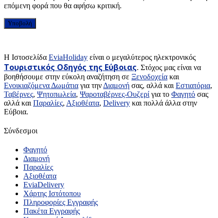
επόμενη φορά που θα αφήσω κριτική.
H Ιστοσελίδα
EviaHoliday
είναι ο μεγαλύτερος ηλεκτρονικός
Τουριστικός Οδηγός της Εύβοιας
. Στόχος μας είναι να
βοηθήσουμε στην εύκολη αναζήτηση σε
Ξενοδοχεία
και
Ενοικιαζόμενα Δωμάτια
για την
Διαμονή
σας, αλλά και
Εστιατόρια
,
Ταβέρνες
,
Ψητοπωλεία
,
Ψαροταβέρνες-Ουζερί
για το
Φαγητό
σας
αλλά και
Παραλίες
,
Αξιοθέατα
,
Delivery
και πολλά άλλα στην
Εύβοια.
Σύνδεσμοι
Φαγητό
Διαμονή
Παραλίες
Αξιοθέατα
EviaDelivery
Χάρτης Ιστότοπου
Πληροφορίες Εγγραφής
Πακέτα Εγγραφής