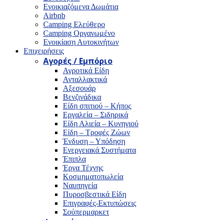
Ενοικιαζόμενα Δωμάτια
Airbnb
Camping Ελεύθερο
Camping Οργανωμένο
Ενοικίαση Αυτοκινήτων
Επιχειρήσεις
Αγορές / Εμπόριο
Αγροτικά Είδη
Ανταλλακτικά
Αξεσουάρ
Βενζινάδικα
Είδη σπιτιού – Κήπος
Εργαλεία – Σιδηρικά
Είδη Αλιεία – Κυνηγιού
Είδη – Τροφές Ζώων
Ένδυση – Υπόδηση
Ενεργειακά Συστήματα
Έπιπλα
Έργα Τέχνης
Κοσμηματοπωλεία
Ναυπηγεία
Πυροσβεστικά Είδη
Επιγραφές-Εκτυπώσεις
Σούπερμαρκετ