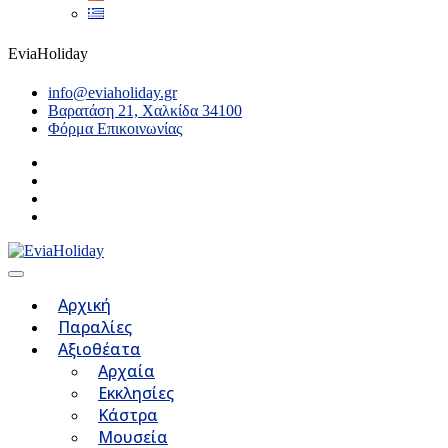
EviaHoliday
info@eviaholiday.gr
Βαρατάση 21, Χαλκίδα 34100
Φόρμα Επικοινωνίας
Αρχική
Παραλίες
Αξιοθέατα
Αρχαία
Εκκλησίες
Κάστρα
Μουσεία