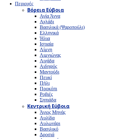
Περιοχές
Βόρεια Εύβοια
Αγία Άννα
Αχλάδι
Βασιλικά (Ψαροπούλι)
Ελληνικά
Ήλια
Ιστιαία
Λίμνη
Λιμνιώνας
Λιχάδα
Αιδηψός
Μαντούδι
Πευκί
Πήλι
Προκόπι
Ροβιές
Σηπιάδα
Κεντρική Εύβοια
Άγιος Μηνάς
Αυλίδα
Αυλωνάρι
Βασιλικό
Δροσιά