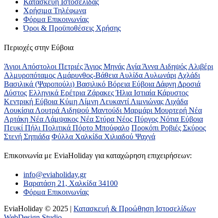
Κατασκευή Ιστοσελίδας
Χρήσιμα Τηλέφωνα
Φόρμα Επικοινωνίας
Όροι & Προϋποθέσεις Xρήσης
Περιοχές στην Εύβοια
Άγιοι Απόστολοι Πετριές
Άγιος Μηνάς
Αγία Άννα
Αιδηψός
Αλιβέρι
Αλμυροπόταμος
Αμάρυνθος-Βάθεια
Αυλίδα
Αυλωνάρι
Αχλάδι
Βασιλικά (Ψαροπούλι)
Βασιλικό
Βόρεια Εύβοια
Δάφνη
Δροσιά
Δύστος
Ελληνικά
Ερέτρια
Ζάρακες
Ήλια
Ιστιαία
Κάρυστος
Κεντρική Εύβοια
Κύμη
Λίμνη
Λευκαντί
Λιμνιώνας
Λιχάδα
Λουκίσια
Λουτρά Αιδηψού
Μαντούδι
Μαρμάρι
Μουρτερή
Νέα
Αρτάκη
Νέα Λάμψακος
Νέα Στύρα
Νέος Πύργος
Νότια Εύβοια
Πευκί
Πήλι
Πολιτικά
Πόρτο Μπούφαλο
Προκόπι
Ροβιές
Σκύρος
Στενή
Σηπιάδα
Φύλλα
Χαλκίδα
Χιλιαδού
Ψαχνά
Επικοινωνία με ΕviaHoliday για καταχώρηση επιχειρήσεων:
info@eviaholiday.gr
Βαρατάση 21, Χαλκίδα 34100
Φόρμα Επικοινωνίας
EviaHoliday © 2025 |
Κατασκευή & Προώθηση Ιστοσελίδων
WebDesign Studio