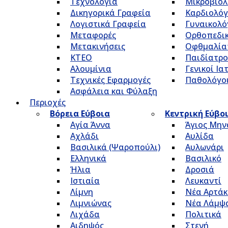
Τεχνολογία
Μικροβιολ
Δικηγορικά Γραφεία
Καρδιολόγ
Λογιστικά Γραφεία
Γυναικολό
Μεταφορές
Ορθοπεδικ
Μετακινήσεις
Οφθμαλία
ΚΤΕΟ
Παιδίατρο
Αλουμίνια
Γενικοί Ια
Τεχνικές Εφαρμογές
Παθολόγο
Ασφάλεια και Φύλαξη
Περιοχές
Βόρεια Εύβοια
Κεντρική Εύβο
Αγία Άννα
Άγιος Μην
Αχλάδι
Αυλίδα
Βασιλικά (Ψαροπούλι)
Αυλωνάρι
Ελληνικά
Βασιλικό
Ήλια
Δροσιά
Ιστιαία
Λευκαντί
Λίμνη
Νέα Αρτάκ
Λιμνιώνας
Νέα Λάμψ
Λιχάδα
Πολιτικά
Αιδηψός
Στενή