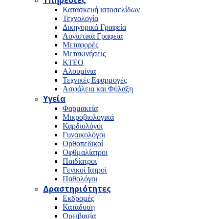
Υπηρεσίες
Κατασκευή ιστοσελίδων
Τεχνολογία
Δικηγορικά Γραφεία
Λογιστικά Γραφεία
Μεταφορές
Μετακινήσεις
ΚΤΕΟ
Αλουμίνια
Τεχνικές Εφαρμογές
Ασφάλεια και Φύλαξη
Υγεία
Φαρμακεία
Μικροβιολογικά
Καρδιολόγοι
Γυναικολόγοι
Ορθοπεδικοί
Οφθμαλίατροι
Παιδίατροι
Γενικοί Ιατροί
Παθολόγοι
Δραστηριότητες
Εκδρομές
Κατάδυση
Ορειβασία