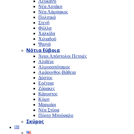
Λευκαντί
Νέα Αρτάκη
Νέα Λάμψακος
Πολιτικά
Στενή
Φύλλα
Χαλκίδα
Χιλιαδού
Ψαχνά
Νότια Εύβοια
Άγιοι Απόστολοι Πετριές
Αλιβέρι
Αλμυροπόταμος
Αμάρυνθος-Βάθεια
Δύστος
Ερέτρια
Ζάρακες
Κάρυστος
Κύμη
Μαρμάρι
Νέα Στύρα
Πόρτο Μπούφαλο
Σκύρος