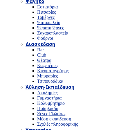
Φαγητό
Εστιατόρια
Πιτσαρίες
Ταβέρνες
Ψητοπωλεία
Ψαροταβέρνες
Ζαχαροπλαστεία
Φούρνοι
Διασκέδαση
Bar
Club
Θέατρα
Καφετέριες
Κινηματογράφος
Μπυραρίες
Τσιπουράδικα
Άθληση-Εκπαίδευση
Ακαδημίες
Γυμναστήρια
Κολυμβητήριο
Ποδηλασία
Ξένες Γλώσσες
Μέση εκπαίδευση
Σχολές πληροφορικής