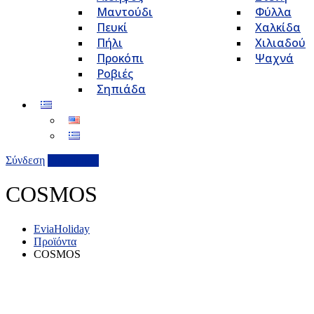
Μαντούδι
Φύλλα
Πευκί
Χαλκίδα
Πήλι
Χιλιαδού
Προκόπι
Ψαχνά
Ροβιές
Σηπιάδα
Σύνδεση
Επιχείρηση
COSMOS
EviaHoliday
Προϊόντα
COSMOS