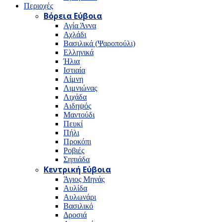
Περιοχές
Βόρεια Εύβοια
Αγία Άννα
Αχλάδι
Βασιλικά (Ψαροπούλι)
Ελληνικά
Ήλια
Ιστιαία
Λίμνη
Λιμνιώνας
Λιχάδα
Αιδηψός
Μαντούδι
Πευκί
Πήλι
Προκόπι
Ροβιές
Σηπιάδα
Κεντρική Εύβοια
Άγιος Μηνάς
Αυλίδα
Αυλωνάρι
Βασιλικό
Δροσιά