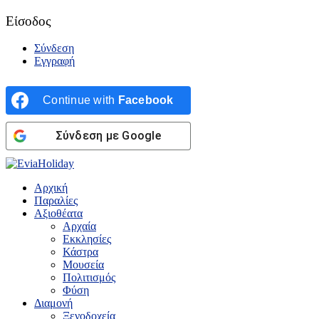
Είσοδος
Σύνδεση
Εγγραφή
Continue with
Facebook
Σύνδεση με Google
Αρχική
Παραλίες
Αξιοθέατα
Αρχαία
Εκκλησίες
Κάστρα
Μουσεία
Πολιτισμός
Φύση
Διαμονή
Ξενοδοχεία