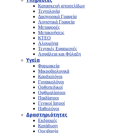
Υπηρεσίες
Κατασκευή ιστοσελίδων
Τεχνολογία
Δικηγορικά Γραφεία
Λογιστικά Γραφεία
Μεταφορές
Μετακινήσεις
ΚΤΕΟ
Αλουμίνια
Τεχνικές Εφαρμογές
Ασφάλεια και Φύλαξη
Υγεία
Φαρμακεία
Μικροβιολογικά
Καρδιολόγοι
Γυναικολόγοι
Ορθοπεδικοί
Οφθμαλίατροι
Παιδίατροι
Γενικοί Ιατροί
Παθολόγοι
Δραστηριότητες
Εκδρομές
Κατάδυση
Ορειβασία