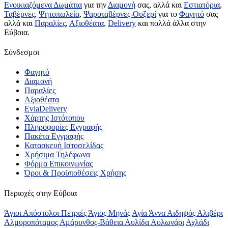
Ενοικιαζόμενα Δωμάτια
για την
Διαμονή
σας, αλλά και
Εστιατόρια
,
Ταβέρνες
,
Ψητοπωλεία
,
Ψαροταβέρνες-Ουζερί
για το
Φαγητό
σας
αλλά και
Παραλίες
,
Αξιοθέατα
,
Delivery
και πολλά άλλα στην
Εύβοια.
Σύνδεσμοι
Φαγητό
Διαμονή
Παραλίες
Αξιοθέατα
EviaDelivery
Χάρτης Ιστότοπου
Πληροφορίες Εγγραφής
Πακέτα Εγγραφής
Κατασκευή Ιστοσελίδας
Χρήσιμα Τηλέφωνα
Φόρμα Επικοινωνίας
Όροι & Προϋποθέσεις Xρήσης
Περιοχές στην Εύβοια
Άγιοι Απόστολοι Πετριές
Άγιος Μηνάς
Αγία Άννα
Αιδηψός
Αλιβέρι
Αλμυροπόταμος
Αμάρυνθος-Βάθεια
Αυλίδα
Αυλωνάρι
Αχλάδι