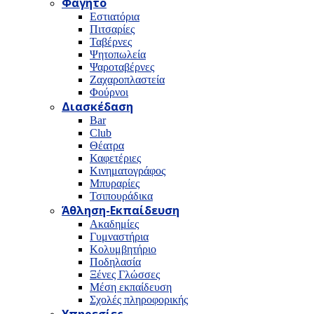
Φαγητό
Εστιατόρια
Πιτσαρίες
Ταβέρνες
Ψητοπωλεία
Ψαροταβέρνες
Ζαχαροπλαστεία
Φούρνοι
Διασκέδαση
Bar
Club
Θέατρα
Καφετέριες
Κινηματογράφος
Μπυραρίες
Τσιπουράδικα
Άθληση-Εκπαίδευση
Ακαδημίες
Γυμναστήρια
Κολυμβητήριο
Ποδηλασία
Ξένες Γλώσσες
Μέση εκπαίδευση
Σχολές πληροφορικής