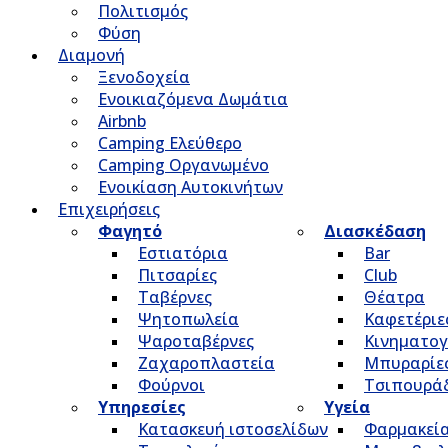
Πολιτισμός
Φύση
Διαμονή
Ξενοδοχεία
Ενοικιαζόμενα Δωμάτια
Airbnb
Camping Ελεύθερο
Camping Οργανωμένο
Ενοικίαση Αυτοκινήτων
Επιχειρήσεις
Φαγητό
Διασκέδαση
Εστιατόρια
Bar
Πιτσαρίες
Club
Ταβέρνες
Θέατρα
Ψητοπωλεία
Καφετέριε
Ψαροταβέρνες
Κινηματο
Ζαχαροπλαστεία
Μπυραρίε
Φούρνοι
Τσιπουρά
Υπηρεσίες
Υγεία
Κατασκευή ιστοσελίδων
Φαρμακεί