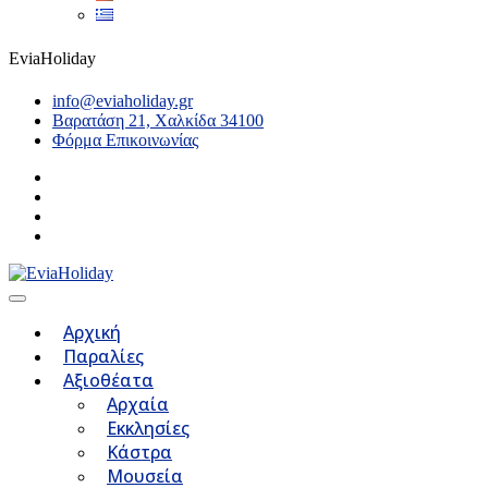
EviaHoliday
info@eviaholiday.gr
Βαρατάση 21, Χαλκίδα 34100
Φόρμα Επικοινωνίας
Αρχική
Παραλίες
Αξιοθέατα
Αρχαία
Εκκλησίες
Κάστρα
Μουσεία