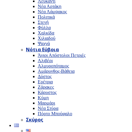
Λευκαντί
Νέα Αρτάκη
Νέα Λάμψακος
Πολιτικά
Στενή
Φύλλα
Χαλκίδα
Χιλιαδού
Ψαχνά
Νότια Εύβοια
Άγιοι Απόστολοι Πετριές
Αλιβέρι
Αλμυροπόταμος
Αμάρυνθος-Βάθεια
Δύστος
Ερέτρια
Ζάρακες
Κάρυστος
Κύμη
Μαρμάρι
Νέα Στύρα
Πόρτο Μπούφαλο
Σκύρος