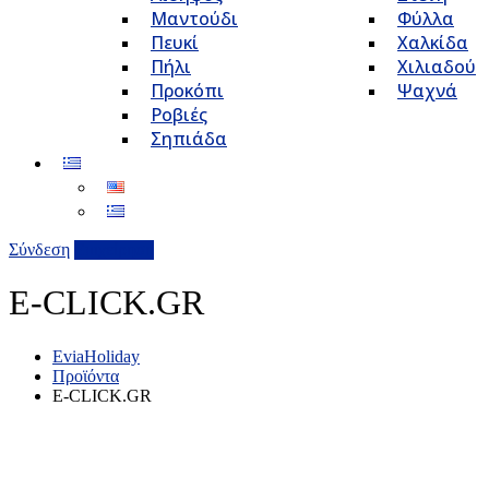
Μαντούδι
Φύλλα
Πευκί
Χαλκίδα
Πήλι
Χιλιαδού
Προκόπι
Ψαχνά
Ροβιές
Σηπιάδα
Σύνδεση
Επιχείρηση
E-CLICK.GR
EviaHoliday
Προϊόντα
E-CLICK.GR