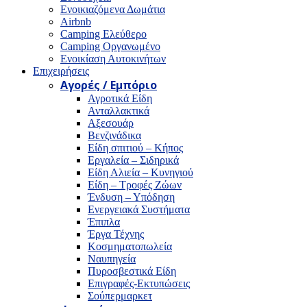
Ενοικιαζόμενα Δωμάτια
Airbnb
Camping Ελεύθερο
Camping Οργανωμένο
Ενοικίαση Αυτοκινήτων
Επιχειρήσεις
Αγορές / Εμπόριο
Αγροτικά Είδη
Ανταλλακτικά
Αξεσουάρ
Βενζινάδικα
Είδη σπιτιού – Κήπος
Εργαλεία – Σιδηρικά
Είδη Αλιεία – Κυνηγιού
Είδη – Τροφές Ζώων
Ένδυση – Υπόδηση
Ενεργειακά Συστήματα
Έπιπλα
Έργα Τέχνης
Κοσμηματοπωλεία
Ναυπηγεία
Πυροσβεστικά Είδη
Επιγραφές-Εκτυπώσεις
Σούπερμαρκετ