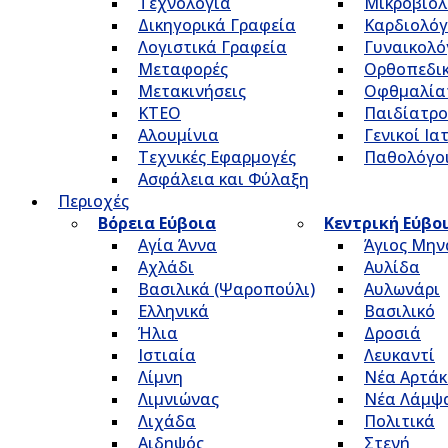
Τεχνολογία
Μικροβιολ
Δικηγορικά Γραφεία
Καρδιολόγ
Λογιστικά Γραφεία
Γυναικολό
Μεταφορές
Ορθοπεδικ
Μετακινήσεις
Οφθμαλία
ΚΤΕΟ
Παιδίατρο
Αλουμίνια
Γενικοί Ια
Τεχνικές Εφαρμογές
Παθολόγο
Ασφάλεια και Φύλαξη
Περιοχές
Βόρεια Εύβοια
Κεντρική Εύβο
Αγία Άννα
Άγιος Μην
Αχλάδι
Αυλίδα
Βασιλικά (Ψαροπούλι)
Αυλωνάρι
Ελληνικά
Βασιλικό
Ήλια
Δροσιά
Ιστιαία
Λευκαντί
Λίμνη
Νέα Αρτάκ
Λιμνιώνας
Νέα Λάμψ
Λιχάδα
Πολιτικά
Αιδηψός
Στενή