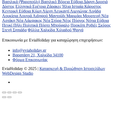
Βασιλικά (Ψαροπούλι)
Βασιλικό
Βόρεια Εύβοια
Δάφνη
Δροσιά
Δύστος
Ελληνικά
Ερέτρια
Ζάρακες
Ήλια
Ιστιαία
Κάρυστος
Κεντρική Εύβοια
Κύμη
Λίμνη
Λευκαντί
Λιμνιώνας
Λιχάδα
Λουκίσια
Λουτρά Αιδηψού
Μαντούδι
Μαρμάρι
Μουρτερή
Νέα
Αρτάκη
Νέα Λάμψακος
Νέα Στύρα
Νέος Πύργος
Νότια Εύβοια
Πευκί
Πήλι
Πολιτικά
Πόρτο Μπούφαλο
Προκόπι
Ροβιές
Σκύρος
Στενή
Σηπιάδα
Φύλλα
Χαλκίδα
Χιλιαδού
Ψαχνά
Επικοινωνία με ΕviaHoliday για καταχώρηση επιχειρήσεων:
info@eviaholiday.gr
Βαρατάση 21, Χαλκίδα 34100
Φόρμα Επικοινωνίας
EviaHoliday © 2025 |
Κατασκευή & Προώθηση Ιστοσελίδων
WebDesign Studio