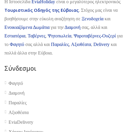
H Ιστοσελίδα
EviaHoliday
είναι ο μεγαλύτερος ηλεκτρονικός
Τουριστικός Οδηγός της Εύβοιας
. Στόχος μας είναι να
βοηθήσουμε στην εύκολη αναζήτηση σε
Ξενοδοχεία
και
Ενοικιαζόμενα Δωμάτια
για την
Διαμονή
σας, αλλά και
Εστιατόρια
,
Ταβέρνες
,
Ψητοπωλεία
,
Ψαροταβέρνες-Ουζερί
για
το
Φαγητό
σας αλλά και
Παραλίες
,
Αξιοθέατα
,
Delivery
και
πολλά άλλα στην Εύβοια.
Σύνδεσμοι
Φαγητό
Διαμονή
Παραλίες
Αξιοθέατα
EviaDelivery
Χάρτης Ιστότοπου