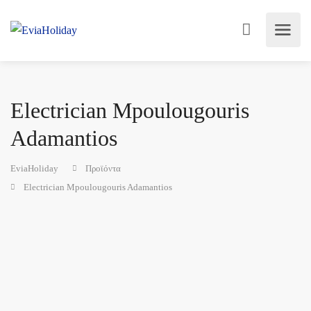
Electrician Mpoulougouris
Adamantios
EviaHoliday
Προϊόντα
Electrician Mpoulougouris Adamantios