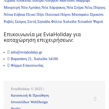
Λιχάδα
Λουκίσια
Λουτρά Αιδηψού
Μαντούδι
Μαρμάρι
Μουρτερή
Νέα Αρτάκη
Νέα Λάμψακος
Νέα Στύρα
Νέος Πύργος
Νότια Εύβοια
Πευκί
Πήλι
Πολιτικά
Πόρτο Μπούφαλο
Προκόπι
Ροβιές
Σκύρος
Στενή
Σηπιάδα
Φύλλα
Χαλκίδα
Χιλιαδού
Ψαχνά
Επικοινωνία με ΕviaHoliday για
καταχώρηση επιχειρήσεων:
info@eviaholiday.gr
Βαρατάση 21, Χαλκίδα 34100
Φόρμα Επικοινωνίας
EviaHoliday © 2025 |
Κατασκευή & Προώθηση
Ιστοσελίδων WebDesign
Studio