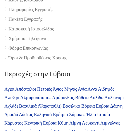
Πληροφορίες Εγγραφής
Πακέτα Εγγραφής
Κατασκευή Ιστοσελίδας
Χρήσιμα Τηλέφωνα
Φόρμα Επικοινωνίας
Όροι & Προϋποθέσεις Xρήσης
Περιοχές στην Εύβοια
Άγιοι Απόστολοι Πετριές
Άγιος Μηνάς
Αγία Άννα
Αιδηψός
Αλιβέρι
Αλμυροπόταμος
Αμάρυνθος-Βάθεια
Αυλίδα
Αυλωνάρι
Αχλάδι
Βασιλικά (Ψαροπούλι)
Βασιλικό
Βόρεια Εύβοια
Δάφνη
Δροσιά
Δύστος
Ελληνικά
Ερέτρια
Ζάρακες
Ήλια
Ιστιαία
Κάρυστος
Κεντρική Εύβοια
Κύμη
Λίμνη
Λευκαντί
Λιμνιώνας