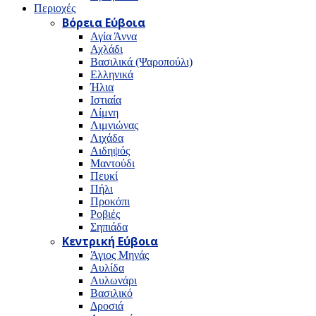
Περιοχές
Βόρεια Εύβοια
Αγία Άννα
Αχλάδι
Βασιλικά (Ψαροπούλι)
Ελληνικά
Ήλια
Ιστιαία
Λίμνη
Λιμνιώνας
Λιχάδα
Αιδηψός
Μαντούδι
Πευκί
Πήλι
Προκόπι
Ροβιές
Σηπιάδα
Κεντρική Εύβοια
Άγιος Μηνάς
Αυλίδα
Αυλωνάρι
Βασιλικό
Δροσιά