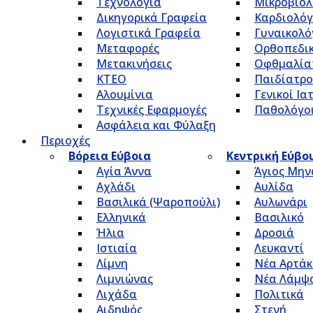
Τεχνολογία
Μικροβιολ
Δικηγορικά Γραφεία
Καρδιολόγ
Λογιστικά Γραφεία
Γυναικολό
Μεταφορές
Ορθοπεδικ
Μετακινήσεις
Οφθμαλία
ΚΤΕΟ
Παιδίατρο
Αλουμίνια
Γενικοί Ια
Τεχνικές Εφαρμογές
Παθολόγο
Ασφάλεια και Φύλαξη
Περιοχές
Βόρεια Εύβοια
Κεντρική Εύβο
Αγία Άννα
Άγιος Μην
Αχλάδι
Αυλίδα
Βασιλικά (Ψαροπούλι)
Αυλωνάρι
Ελληνικά
Βασιλικό
Ήλια
Δροσιά
Ιστιαία
Λευκαντί
Λίμνη
Νέα Αρτάκ
Λιμνιώνας
Νέα Λάμψ
Λιχάδα
Πολιτικά
Αιδηψός
Στενή