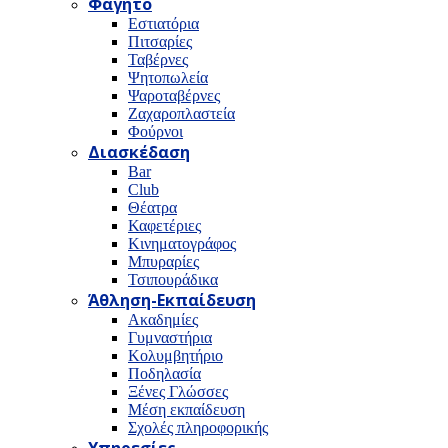
Φαγητό
Εστιατόρια
Πιτσαρίες
Ταβέρνες
Ψητοπωλεία
Ψαροταβέρνες
Ζαχαροπλαστεία
Φούρνοι
Διασκέδαση
Bar
Club
Θέατρα
Καφετέριες
Κινηματογράφος
Μπυραρίες
Τσιπουράδικα
Άθληση-Εκπαίδευση
Ακαδημίες
Γυμναστήρια
Κολυμβητήριο
Ποδηλασία
Ξένες Γλώσσες
Μέση εκπαίδευση
Σχολές πληροφορικής