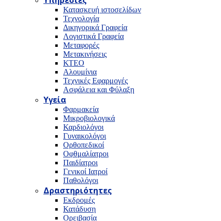
Υπηρεσίες
Κατασκευή ιστοσελίδων
Τεχνολογία
Δικηγορικά Γραφεία
Λογιστικά Γραφεία
Μεταφορές
Μετακινήσεις
ΚΤΕΟ
Αλουμίνια
Τεχνικές Εφαρμογές
Ασφάλεια και Φύλαξη
Υγεία
Φαρμακεία
Μικροβιολογικά
Καρδιολόγοι
Γυναικολόγοι
Ορθοπεδικοί
Οφθμαλίατροι
Παιδίατροι
Γενικοί Ιατροί
Παθολόγοι
Δραστηριότητες
Εκδρομές
Κατάδυση
Ορειβασία