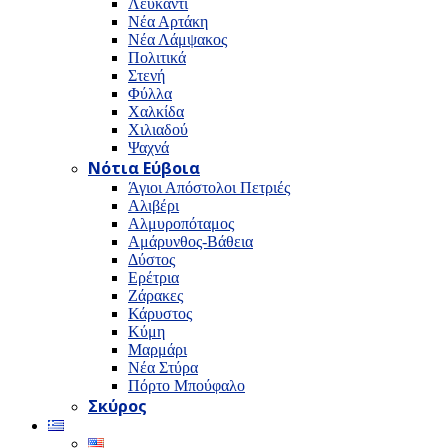
Λευκαντί
Νέα Αρτάκη
Νέα Λάμψακος
Πολιτικά
Στενή
Φύλλα
Χαλκίδα
Χιλιαδού
Ψαχνά
Νότια Εύβοια
Άγιοι Απόστολοι Πετριές
Αλιβέρι
Αλμυροπόταμος
Αμάρυνθος-Βάθεια
Δύστος
Ερέτρια
Ζάρακες
Κάρυστος
Κύμη
Μαρμάρι
Νέα Στύρα
Πόρτο Μπούφαλο
Σκύρος