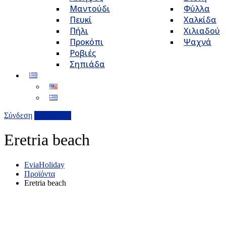
Μαντούδι
Φύλλα
Πευκί
Χαλκίδα
Πήλι
Χιλιαδού
Προκόπι
Ψαχνά
Ροβιές
Σηπιάδα
Σύνδεση
Επιχείρηση
Eretria beach
EviaHoliday
Προϊόντα
Eretria beach