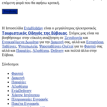
επόμενη φορά που θα αφήσω κριτική.
H Ιστοσελίδα
EviaHoliday
είναι ο μεγαλύτερος ηλεκτρονικός
Τουριστικός Οδηγός της Εύβοιας
. Στόχος μας είναι να
βοηθήσουμε στην εύκολη αναζήτηση σε
Ξενοδοχεία
και
Ενοικιαζόμενα Δωμάτια
για την
Διαμονή
σας, αλλά και
Εστιατόρια
,
Ταβέρνες
,
Ψητοπωλεία
,
Ψαροταβέρνες-Ουζερί
για το
Φαγητό
σας
αλλά και
Παραλίες
,
Αξιοθέατα
,
Delivery
και πολλά άλλα στην
Εύβοια.
Σύνδεσμοι
Φαγητό
Διαμονή
Παραλίες
Αξιοθέατα
EviaDelivery
Χάρτης Ιστότοπου
Πληροφορίες Εγγραφής
Πακέτα Εγγραφής