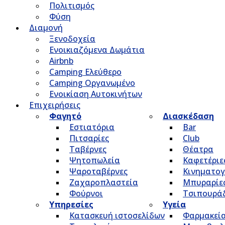
Πολιτισμός
Φύση
Διαμονή
Ξενοδοχεία
Ενοικιαζόμενα Δωμάτια
Airbnb
Camping Ελεύθερο
Camping Οργανωμένο
Ενοικίαση Αυτοκινήτων
Επιχειρήσεις
Φαγητό
Διασκέδαση
Εστιατόρια
Bar
Πιτσαρίες
Club
Ταβέρνες
Θέατρα
Ψητοπωλεία
Καφετέριε
Ψαροταβέρνες
Κινηματο
Ζαχαροπλαστεία
Μπυραρίε
Φούρνοι
Τσιπουρά
Υπηρεσίες
Υγεία
Κατασκευή ιστοσελίδων
Φαρμακεί