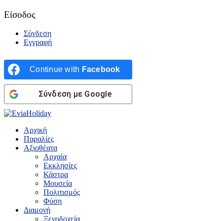
Είσοδος
Σύνδεση
Εγγραφή
Continue with
Facebook
Σύνδεση με Google
Αρχική
Παραλίες
Αξιοθέατα
Αρχαία
Εκκλησίες
Κάστρα
Μουσεία
Πολιτισμός
Φύση
Διαμονή
Ξενοδοχεία