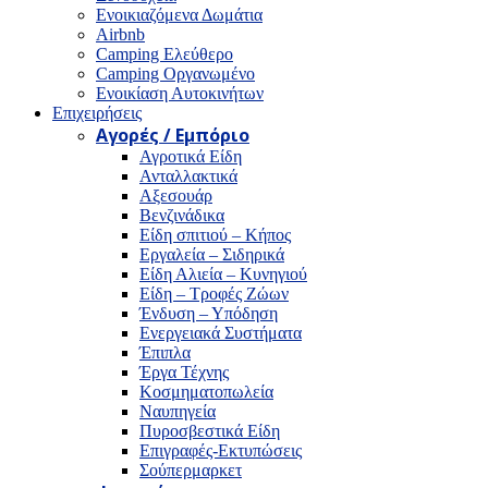
Ενοικιαζόμενα Δωμάτια
Airbnb
Camping Ελεύθερο
Camping Οργανωμένο
Ενοικίαση Αυτοκινήτων
Επιχειρήσεις
Αγορές / Εμπόριο
Αγροτικά Είδη
Ανταλλακτικά
Αξεσουάρ
Βενζινάδικα
Είδη σπιτιού – Κήπος
Εργαλεία – Σιδηρικά
Είδη Αλιεία – Κυνηγιού
Είδη – Τροφές Ζώων
Ένδυση – Υπόδηση
Ενεργειακά Συστήματα
Έπιπλα
Έργα Τέχνης
Κοσμηματοπωλεία
Ναυπηγεία
Πυροσβεστικά Είδη
Επιγραφές-Εκτυπώσεις
Σούπερμαρκετ