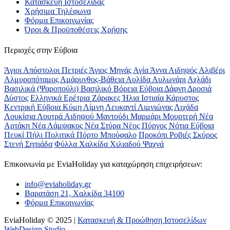
Κατασκευή Ιστοσελίδας
Χρήσιμα Τηλέφωνα
Φόρμα Επικοινωνίας
Όροι & Προϋποθέσεις Xρήσης
Περιοχές στην Εύβοια
Άγιοι Απόστολοι Πετριές
Άγιος Μηνάς
Αγία Άννα
Αιδηψός
Αλιβέρι
Αλμυροπόταμος
Αμάρυνθος-Βάθεια
Αυλίδα
Αυλωνάρι
Αχλάδι
Βασιλικά (Ψαροπούλι)
Βασιλικό
Βόρεια Εύβοια
Δάφνη
Δροσιά
Δύστος
Ελληνικά
Ερέτρια
Ζάρακες
Ήλια
Ιστιαία
Κάρυστος
Κεντρική Εύβοια
Κύμη
Λίμνη
Λευκαντί
Λιμνιώνας
Λιχάδα
Λουκίσια
Λουτρά Αιδηψού
Μαντούδι
Μαρμάρι
Μουρτερή
Νέα
Αρτάκη
Νέα Λάμψακος
Νέα Στύρα
Νέος Πύργος
Νότια Εύβοια
Πευκί
Πήλι
Πολιτικά
Πόρτο Μπούφαλο
Προκόπι
Ροβιές
Σκύρος
Στενή
Σηπιάδα
Φύλλα
Χαλκίδα
Χιλιαδού
Ψαχνά
Επικοινωνία με ΕviaHoliday για καταχώρηση επιχειρήσεων:
info@eviaholiday.gr
Βαρατάση 21, Χαλκίδα 34100
Φόρμα Επικοινωνίας
EviaHoliday © 2025 |
Κατασκευή & Προώθηση Ιστοσελίδων
WebDesign Studio