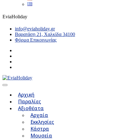
EviaHoliday
info@eviaholiday.gr
Βαρατάση 21, Χαλκίδα 34100
Φόρμα Επικοινωνίας
Αρχική
Παραλίες
Αξιοθέατα
Αρχαία
Εκκλησίες
Κάστρα
Μουσεία