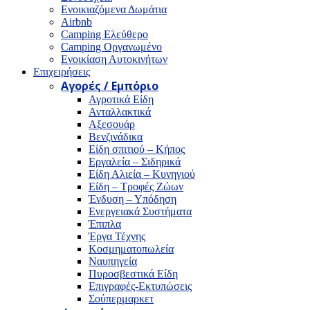
Ενοικιαζόμενα Δωμάτια
Airbnb
Camping Ελεύθερο
Camping Οργανωμένο
Ενοικίαση Αυτοκινήτων
Επιχειρήσεις
Αγορές / Εμπόριο
Αγροτικά Είδη
Ανταλλακτικά
Αξεσουάρ
Βενζινάδικα
Είδη σπιτιού – Κήπος
Εργαλεία – Σιδηρικά
Είδη Αλιεία – Κυνηγιού
Είδη – Τροφές Ζώων
Ένδυση – Υπόδηση
Ενεργειακά Συστήματα
Έπιπλα
Έργα Τέχνης
Κοσμηματοπωλεία
Ναυπηγεία
Πυροσβεστικά Είδη
Επιγραφές-Εκτυπώσεις
Σούπερμαρκετ