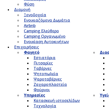
Φύση
Διαμονή
Ξενοδοχεία
Ενοικιαζόμενα Δωμάτια
Airbnb
Camping Ελεύθερο
Camping Οργανωμένο
Ενοικίαση Αυτοκινήτων
Επιχειρήσεις
Φαγητό
Δια
Εστιατόρια
Πιτσαρίες
Ταβέρνες
Ψητοπωλεία
Ψαροταβέρνες
Ζαχαροπλαστεία
Φούρνοι
Υπηρεσίες
Υγεί
Κατασκευή ιστοσελίδων
Τεχνολογία