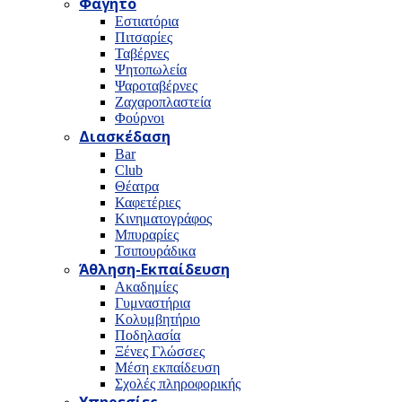
Φαγητό
Εστιατόρια
Πιτσαρίες
Ταβέρνες
Ψητοπωλεία
Ψαροταβέρνες
Ζαχαροπλαστεία
Φούρνοι
Διασκέδαση
Bar
Club
Θέατρα
Καφετέριες
Κινηματογράφος
Μπυραρίες
Τσιπουράδικα
Άθληση-Εκπαίδευση
Ακαδημίες
Γυμναστήρια
Κολυμβητήριο
Ποδηλασία
Ξένες Γλώσσες
Μέση εκπαίδευση
Σχολές πληροφορικής