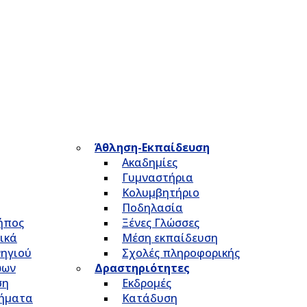
Άθληση-Εκπαίδευση
Ακαδημίες
Γυμναστήρια
Κολυμβητήριο
Ποδηλασία
Κήπος
Ξένες Γλώσσες
ικά
Μέση εκπαίδευση
νηγιού
Σχολές πληροφορικής
ώων
Δραστηριότητες
ση
Εκδρομές
τήματα
Κατάδυση