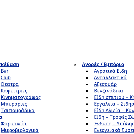
σκέδαση
Αγορές / Εμπόριο
Bar
Αγροτικά Είδη
Club
Ανταλλακτικά
Θέατρα
Αξεσουάρ
Καφετέριες
Βενζινάδικα
Κινηματογράφος
Είδη σπιτιού – 
Μπυραρίες
Εργαλεία – Σιδηρ
Τσιπουράδικα
Είδη Αλιεία – Κυ
α
Είδη – Τροφές Ζ
Φαρμακεία
Ένδυση – Υπόδη
Μικροβιολογικά
Ενεργειακά Συσ