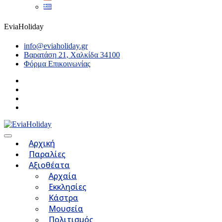
EviaHoliday
info@eviaholiday.gr
Βαρατάση 21, Χαλκίδα 34100
Φόρμα Επικοινωνίας
Αρχική
Παραλίες
Αξιοθέατα
Αρχαία
Εκκλησίες
Κάστρα
Μουσεία
Πολιτισμός