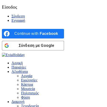
Είσοδος
Σύνδεση
Εγγραφή
Continue with
Facebook
Σύνδεση με Google
Αρχική
Παραλίες
Αξιοθέατα
Αρχαία
Εκκλησίες
Κάστρα
Μουσεία
Πολιτισμός
Φύση
Διαμονή
Ξενοδοχεία