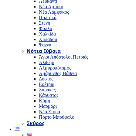
Λευκαντί
Νέα Αρτάκη
Νέα Λάμψακος
Πολιτικά
Στενή
Φύλλα
Χαλκίδα
Χιλιαδού
Ψαχνά
Νότια Εύβοια
Άγιοι Απόστολοι Πετριές
Αλιβέρι
Αλμυροπόταμος
Αμάρυνθος-Βάθεια
Δύστος
Ερέτρια
Ζάρακες
Κάρυστος
Κύμη
Μαρμάρι
Νέα Στύρα
Πόρτο Μπούφαλο
Σκύρος