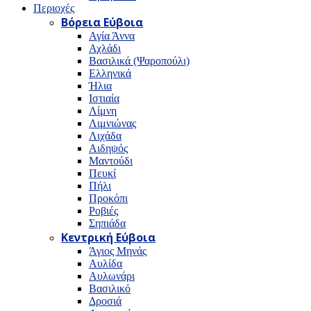
Περιοχές
Βόρεια Εύβοια
Αγία Άννα
Αχλάδι
Βασιλικά (Ψαροπούλι)
Ελληνικά
Ήλια
Ιστιαία
Λίμνη
Λιμνιώνας
Λιχάδα
Αιδηψός
Μαντούδι
Πευκί
Πήλι
Προκόπι
Ροβιές
Σηπιάδα
Κεντρική Εύβοια
Άγιος Μηνάς
Αυλίδα
Αυλωνάρι
Βασιλικό
Δροσιά