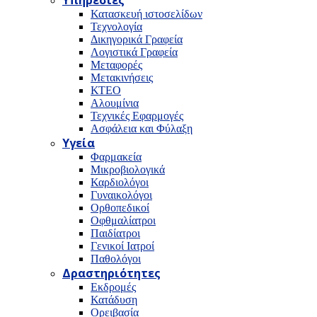
Υπηρεσίες
Κατασκευή ιστοσελίδων
Τεχνολογία
Δικηγορικά Γραφεία
Λογιστικά Γραφεία
Μεταφορές
Μετακινήσεις
ΚΤΕΟ
Αλουμίνια
Τεχνικές Εφαρμογές
Ασφάλεια και Φύλαξη
Υγεία
Φαρμακεία
Μικροβιολογικά
Καρδιολόγοι
Γυναικολόγοι
Ορθοπεδικοί
Οφθμαλίατροι
Παιδίατροι
Γενικοί Ιατροί
Παθολόγοι
Δραστηριότητες
Εκδρομές
Κατάδυση
Ορειβασία