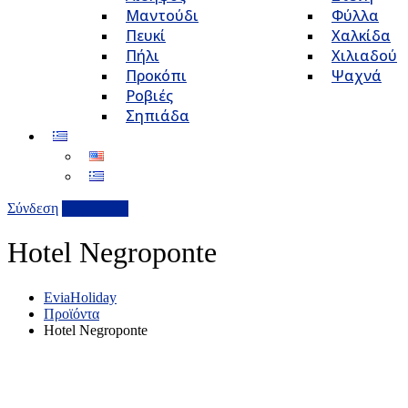
Μαντούδι
Φύλλα
Πευκί
Χαλκίδα
Πήλι
Χιλιαδού
Προκόπι
Ψαχνά
Ροβιές
Σηπιάδα
Σύνδεση
Επιχείρηση
Hotel Negroponte
EviaHoliday
Προϊόντα
Hotel Negroponte