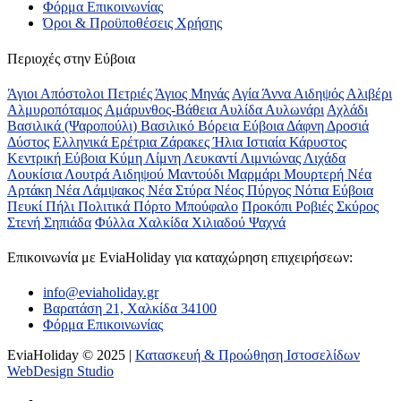
Φόρμα Επικοινωνίας
Όροι & Προϋποθέσεις Xρήσης
Περιοχές στην Εύβοια
Άγιοι Απόστολοι Πετριές
Άγιος Μηνάς
Αγία Άννα
Αιδηψός
Αλιβέρι
Αλμυροπόταμος
Αμάρυνθος-Βάθεια
Αυλίδα
Αυλωνάρι
Αχλάδι
Βασιλικά (Ψαροπούλι)
Βασιλικό
Βόρεια Εύβοια
Δάφνη
Δροσιά
Δύστος
Ελληνικά
Ερέτρια
Ζάρακες
Ήλια
Ιστιαία
Κάρυστος
Κεντρική Εύβοια
Κύμη
Λίμνη
Λευκαντί
Λιμνιώνας
Λιχάδα
Λουκίσια
Λουτρά Αιδηψού
Μαντούδι
Μαρμάρι
Μουρτερή
Νέα
Αρτάκη
Νέα Λάμψακος
Νέα Στύρα
Νέος Πύργος
Νότια Εύβοια
Πευκί
Πήλι
Πολιτικά
Πόρτο Μπούφαλο
Προκόπι
Ροβιές
Σκύρος
Στενή
Σηπιάδα
Φύλλα
Χαλκίδα
Χιλιαδού
Ψαχνά
Επικοινωνία με ΕviaHoliday για καταχώρηση επιχειρήσεων:
info@eviaholiday.gr
Βαρατάση 21, Χαλκίδα 34100
Φόρμα Επικοινωνίας
EviaHoliday © 2025 |
Κατασκευή & Προώθηση Ιστοσελίδων
WebDesign Studio