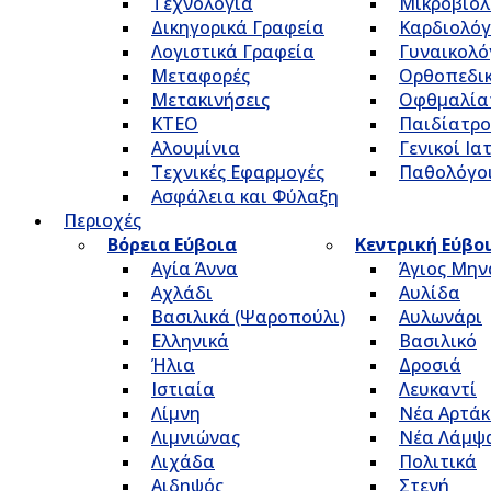
Τεχνολογία
Μικροβιολ
Δικηγορικά Γραφεία
Καρδιολόγ
Λογιστικά Γραφεία
Γυναικολό
Μεταφορές
Ορθοπεδικ
Μετακινήσεις
Οφθμαλία
ΚΤΕΟ
Παιδίατρο
Αλουμίνια
Γενικοί Ια
Τεχνικές Εφαρμογές
Παθολόγο
Ασφάλεια και Φύλαξη
Περιοχές
Βόρεια Εύβοια
Κεντρική Εύβο
Αγία Άννα
Άγιος Μην
Αχλάδι
Αυλίδα
Βασιλικά (Ψαροπούλι)
Αυλωνάρι
Ελληνικά
Βασιλικό
Ήλια
Δροσιά
Ιστιαία
Λευκαντί
Λίμνη
Νέα Αρτάκ
Λιμνιώνας
Νέα Λάμψ
Λιχάδα
Πολιτικά
Αιδηψός
Στενή