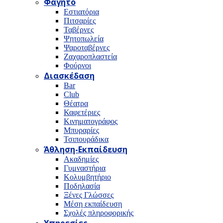
Φαγητό
Εστιατόρια
Πιτσαρίες
Ταβέρνες
Ψητοπωλεία
Ψαροταβέρνες
Ζαχαροπλαστεία
Φούρνοι
Διασκέδαση
Bar
Club
Θέατρα
Καφετέριες
Κινηματογράφος
Μπυραρίες
Τσιπουράδικα
Άθληση-Εκπαίδευση
Ακαδημίες
Γυμναστήρια
Κολυμβητήριο
Ποδηλασία
Ξένες Γλώσσες
Μέση εκπαίδευση
Σχολές πληροφορικής