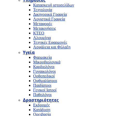
Υπηρεσίες
Κατασκευή ιστοσελίδων
Τεχνολογία
Δικηγορικά Γραφεία
Λογιστικά Γραφεία
Μεταφορές
Μετακινήσεις
ΚΤΕΟ
Αλουμίνια
Τεχνικές Εφαρμογές
Ασφάλεια και Φύλαξη
Υγεία
Φαρμακεία
Μικροβιολογικά
Καρδιολόγοι
Γυναικολόγοι
Ορθοπεδικοί
Οφθμαλίατροι
Παιδίατροι
Γενικοί Ιατροί
Παθολόγοι
Δραστηριότητες
Εκδρομές
Κατάδυση
Ορειβασία