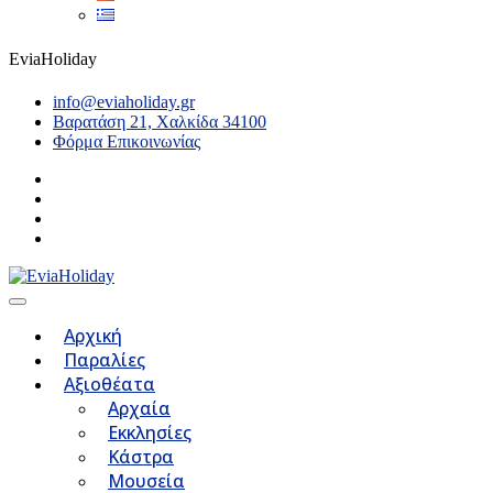
EviaHoliday
info@eviaholiday.gr
Βαρατάση 21, Χαλκίδα 34100
Φόρμα Επικοινωνίας
Αρχική
Παραλίες
Αξιοθέατα
Αρχαία
Εκκλησίες
Κάστρα
Μουσεία