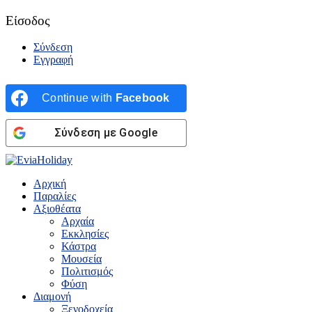
Είσοδος
Σύνδεση
Εγγραφή
Continue with
Facebook
Σύνδεση με Google
Αρχική
Παραλίες
Αξιοθέατα
Αρχαία
Εκκλησίες
Κάστρα
Μουσεία
Πολιτισμός
Φύση
Διαμονή
Ξενοδοχεία