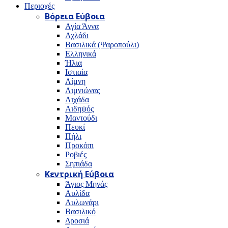
Περιοχές
Βόρεια Εύβοια
Αγία Άννα
Αχλάδι
Βασιλικά (Ψαροπούλι)
Ελληνικά
Ήλια
Ιστιαία
Λίμνη
Λιμνιώνας
Λιχάδα
Αιδηψός
Μαντούδι
Πευκί
Πήλι
Προκόπι
Ροβιές
Σηπιάδα
Κεντρική Εύβοια
Άγιος Μηνάς
Αυλίδα
Αυλωνάρι
Βασιλικό
Δροσιά