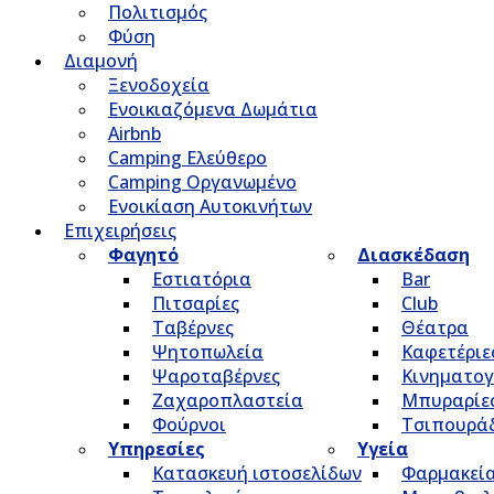
Πολιτισμός
Φύση
Διαμονή
Ξενοδοχεία
Ενοικιαζόμενα Δωμάτια
Airbnb
Camping Ελεύθερο
Camping Οργανωμένο
Ενοικίαση Αυτοκινήτων
Επιχειρήσεις
Φαγητό
Διασκέδαση
Εστιατόρια
Bar
Πιτσαρίες
Club
Ταβέρνες
Θέατρα
Ψητοπωλεία
Καφετέριε
Ψαροταβέρνες
Κινηματο
Ζαχαροπλαστεία
Μπυραρίε
Φούρνοι
Τσιπουρά
Υπηρεσίες
Υγεία
Κατασκευή ιστοσελίδων
Φαρμακεί