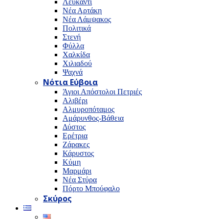
Λευκαντί
Νέα Αρτάκη
Νέα Λάμψακος
Πολιτικά
Στενή
Φύλλα
Χαλκίδα
Χιλιαδού
Ψαχνά
Νότια Εύβοια
Άγιοι Απόστολοι Πετριές
Αλιβέρι
Αλμυροπόταμος
Αμάρυνθος-Βάθεια
Δύστος
Ερέτρια
Ζάρακες
Κάρυστος
Κύμη
Μαρμάρι
Νέα Στύρα
Πόρτο Μπούφαλο
Σκύρος