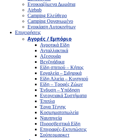
Ενοικιαζόμενα Δωμάτια
Airbnb
Camping Ελεύθερο
Camping Οργανωμένο
Ενοικίαση Αυτοκινήτων
Επιχειρήσεις
Αγορές / Εμπόριο
Αγροτικά Είδη
Ανταλλακτικά
Αξεσουάρ
Βενζινάδικα
Είδη σπιτιού – Κήπος
Εργαλεία – Σιδηρικά
Είδη Αλιεία – Κυνηγιού
Είδη – Τροφές Ζώων
Ένδυση – Υπόδηση
Ενεργειακά Συστήματα
Έπιπλα
Έργα Τέχνης
Κοσμηματοπωλεία
Ναυπηγεία
Πυροσβεστικά Είδη
Επιγραφές-Εκτυπώσεις
Σούπερμαρκετ