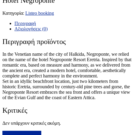
Hotel Negroponte
Κατηγορία:
Listeo booking
Περιγραφή
Αξιολογήσεις (0)
Περιγραφή προϊόντος
In the Venetian name of the city of Halkida, Negroponte, we relied
on the name of the hotel Negroponte Resort Eretria. Inspired by that
romantic era, based on measure and harmony, as we delivered from
the ancient era, created a modern hotel, comfortable, aesthetically
complete and perfect harmony in the environment.
Set in an idyllic beachfront location, just two kilometers from
historic Eretria, surrounded by century-old pine trees and gorse, the
Negroponte Resort embraces the sea front and offers a unique view
of the Evian Gulf and the coast of Eastern Attica.
Κριτικές
Δεν υπάρχουν κριτικές ακόμη.
Προσθήκη Κριτικής