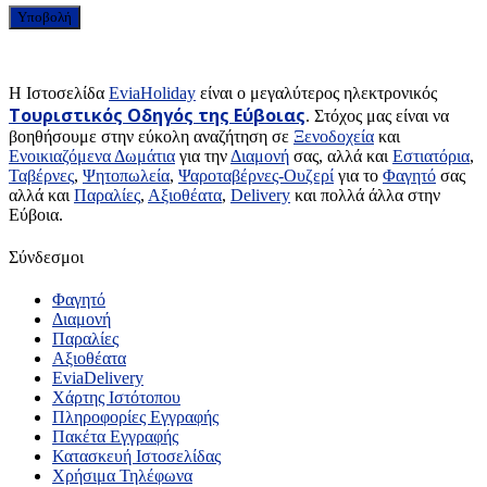
H Ιστοσελίδα
EviaHoliday
είναι ο μεγαλύτερος ηλεκτρονικός
Τουριστικός Οδηγός της Εύβοιας
. Στόχος μας είναι να
βοηθήσουμε στην εύκολη αναζήτηση σε
Ξενοδοχεία
και
Ενοικιαζόμενα Δωμάτια
για την
Διαμονή
σας, αλλά και
Εστιατόρια
,
Ταβέρνες
,
Ψητοπωλεία
,
Ψαροταβέρνες-Ουζερί
για το
Φαγητό
σας
αλλά και
Παραλίες
,
Αξιοθέατα
,
Delivery
και πολλά άλλα στην
Εύβοια.
Σύνδεσμοι
Φαγητό
Διαμονή
Παραλίες
Αξιοθέατα
EviaDelivery
Χάρτης Ιστότοπου
Πληροφορίες Εγγραφής
Πακέτα Εγγραφής
Κατασκευή Ιστοσελίδας
Χρήσιμα Τηλέφωνα