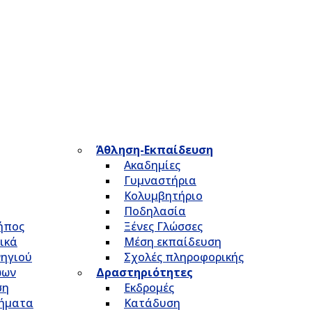
Άθληση-Εκπαίδευση
Ακαδημίες
Γυμναστήρια
Κολυμβητήριο
Ποδηλασία
Κήπος
Ξένες Γλώσσες
ικά
Μέση εκπαίδευση
νηγιού
Σχολές πληροφορικής
ώων
Δραστηριότητες
ση
Εκδρομές
τήματα
Κατάδυση