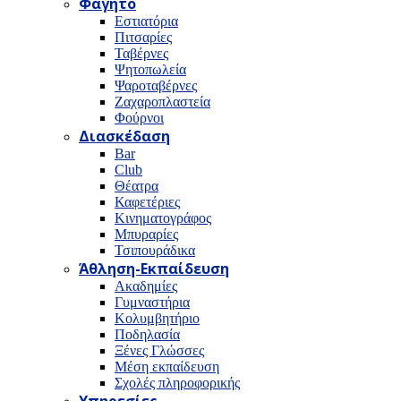
Φαγητό
Εστιατόρια
Πιτσαρίες
Ταβέρνες
Ψητοπωλεία
Ψαροταβέρνες
Ζαχαροπλαστεία
Φούρνοι
Διασκέδαση
Bar
Club
Θέατρα
Καφετέριες
Κινηματογράφος
Μπυραρίες
Τσιπουράδικα
Άθληση-Εκπαίδευση
Ακαδημίες
Γυμναστήρια
Κολυμβητήριο
Ποδηλασία
Ξένες Γλώσσες
Μέση εκπαίδευση
Σχολές πληροφορικής