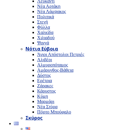
Λευκαντί
Νέα Αρτάκη
Νέα Λάμψακος
Πολιτικά
Στενή
Φύλλα
Χαλκίδα
Χιλιαδού
Ψαχνά
Νότια Εύβοια
Άγιοι Απόστολοι Πετριές
Αλιβέρι
Αλμυροπόταμος
Αμάρυνθος-Βάθεια
Δύστος
Ερέτρια
Ζάρακες
Κάρυστος
Κύμη
Μαρμάρι
Νέα Στύρα
Πόρτο Μπούφαλο
Σκύρος