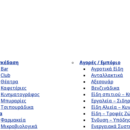
σκέδαση
Αγορές / Εμπόριο
Bar
Αγροτικά Είδη
Club
Ανταλλακτικά
Θέατρα
Αξεσουάρ
Καφετέριες
Βενζινάδικα
Κινηματογράφος
Είδη σπιτιού – 
Μπυραρίες
Εργαλεία – Σιδηρ
Τσιπουράδικα
Είδη Αλιεία – Κυ
α
Είδη – Τροφές Ζ
Φαρμακεία
Ένδυση – Υπόδη
Μικροβιολογικά
Ενεργειακά Συσ