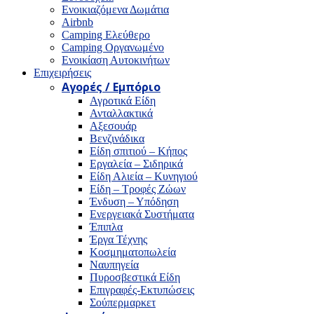
Ενοικιαζόμενα Δωμάτια
Airbnb
Camping Ελεύθερο
Camping Οργανωμένο
Ενοικίαση Αυτοκινήτων
Επιχειρήσεις
Αγορές / Εμπόριο
Αγροτικά Είδη
Ανταλλακτικά
Αξεσουάρ
Βενζινάδικα
Είδη σπιτιού – Κήπος
Εργαλεία – Σιδηρικά
Είδη Αλιεία – Κυνηγιού
Είδη – Τροφές Ζώων
Ένδυση – Υπόδηση
Ενεργειακά Συστήματα
Έπιπλα
Έργα Τέχνης
Κοσμηματοπωλεία
Ναυπηγεία
Πυροσβεστικά Είδη
Επιγραφές-Εκτυπώσεις
Σούπερμαρκετ