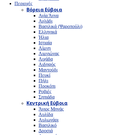
Περιοχές
Βόρεια Εύβοια
Αγία Άννα
Αχλάδι
Βασιλικά (Ψαροπούλι)
Ελληνικά
Ήλια
Ιστιαία
Λίμνη
Λιμνιώνας
Λιχάδα
Αιδηψός
Μαντούδι
Πευκί
Πήλι
Προκόπι
Ροβιές
Σηπιάδα
Κεντρική Εύβοια
Άγιος Μηνάς
Αυλίδα
Αυλωνάρι
Βασιλικό
Δροσιά