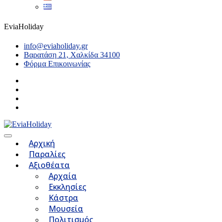
EviaHoliday
info@eviaholiday.gr
Βαρατάση 21, Χαλκίδα 34100
Φόρμα Επικοινωνίας
Αρχική
Παραλίες
Αξιοθέατα
Αρχαία
Εκκλησίες
Κάστρα
Μουσεία
Πολιτισμός