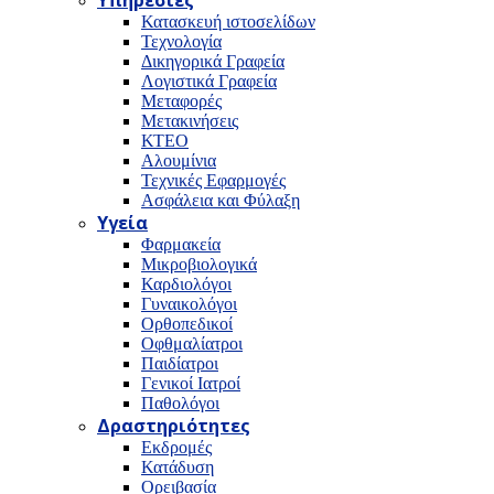
Υπηρεσίες
Κατασκευή ιστοσελίδων
Τεχνολογία
Δικηγορικά Γραφεία
Λογιστικά Γραφεία
Μεταφορές
Μετακινήσεις
ΚΤΕΟ
Αλουμίνια
Τεχνικές Εφαρμογές
Ασφάλεια και Φύλαξη
Υγεία
Φαρμακεία
Μικροβιολογικά
Καρδιολόγοι
Γυναικολόγοι
Ορθοπεδικοί
Οφθμαλίατροι
Παιδίατροι
Γενικοί Ιατροί
Παθολόγοι
Δραστηριότητες
Εκδρομές
Κατάδυση
Ορειβασία