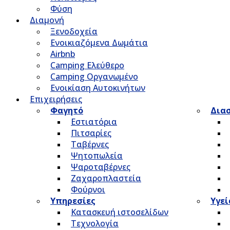
Φύση
Διαμονή
Ξενοδοχεία
Ενοικιαζόμενα Δωμάτια
Airbnb
Camping Ελεύθερο
Camping Οργανωμένο
Ενοικίαση Αυτοκινήτων
Επιχειρήσεις
Φαγητό
Δια
Εστιατόρια
Πιτσαρίες
Ταβέρνες
Ψητοπωλεία
Ψαροταβέρνες
Ζαχαροπλαστεία
Φούρνοι
Υπηρεσίες
Υγεί
Κατασκευή ιστοσελίδων
Τεχνολογία