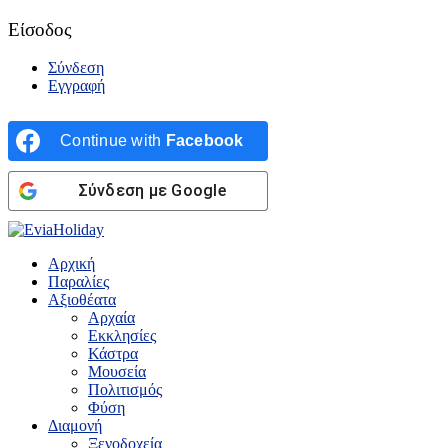
Είσοδος
Σύνδεση
Εγγραφή
Continue with
Facebook
Σύνδεση με Google
Αρχική
Παραλίες
Αξιοθέατα
Αρχαία
Εκκλησίες
Κάστρα
Μουσεία
Πολιτισμός
Φύση
Διαμονή
Ξενοδοχεία