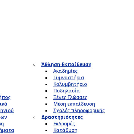
Άθληση-Εκπαίδευση
Ακαδημίες
Γυμναστήρια
Κολυμβητήριο
Ποδηλασία
Κήπος
Ξένες Γλώσσες
ικά
Μέση εκπαίδευση
νηγιού
Σχολές πληροφορικής
ώων
Δραστηριότητες
ση
Εκδρομές
τήματα
Κατάδυση