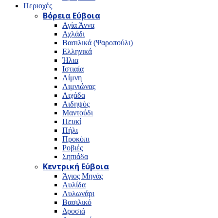
Περιοχές
Βόρεια Εύβοια
Αγία Άννα
Αχλάδι
Βασιλικά (Ψαροπούλι)
Ελληνικά
Ήλια
Ιστιαία
Λίμνη
Λιμνιώνας
Λιχάδα
Αιδηψός
Μαντούδι
Πευκί
Πήλι
Προκόπι
Ροβιές
Σηπιάδα
Κεντρική Εύβοια
Άγιος Μηνάς
Αυλίδα
Αυλωνάρι
Βασιλικό
Δροσιά