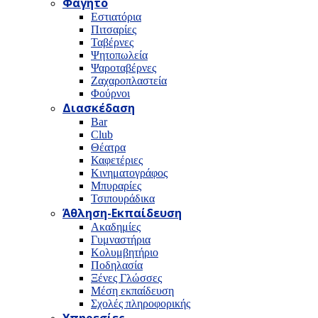
Φαγητό
Εστιατόρια
Πιτσαρίες
Ταβέρνες
Ψητοπωλεία
Ψαροταβέρνες
Ζαχαροπλαστεία
Φούρνοι
Διασκέδαση
Bar
Club
Θέατρα
Καφετέριες
Κινηματογράφος
Μπυραρίες
Τσιπουράδικα
Άθληση-Εκπαίδευση
Ακαδημίες
Γυμναστήρια
Κολυμβητήριο
Ποδηλασία
Ξένες Γλώσσες
Μέση εκπαίδευση
Σχολές πληροφορικής