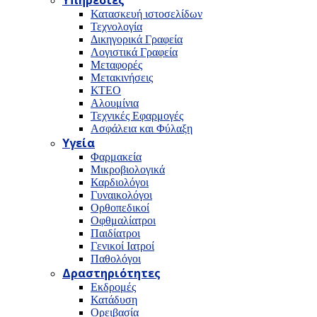
Υπηρεσίες
Κατασκευή ιστοσελίδων
Τεχνολογία
Δικηγορικά Γραφεία
Λογιστικά Γραφεία
Μεταφορές
Μετακινήσεις
ΚΤΕΟ
Αλουμίνια
Τεχνικές Εφαρμογές
Ασφάλεια και Φύλαξη
Υγεία
Φαρμακεία
Μικροβιολογικά
Καρδιολόγοι
Γυναικολόγοι
Ορθοπεδικοί
Οφθμαλίατροι
Παιδίατροι
Γενικοί Ιατροί
Παθολόγοι
Δραστηριότητες
Εκδρομές
Κατάδυση
Ορειβασία