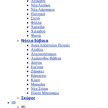
Λευκαντί
Νέα Αρτάκη
Νέα Λάμψακος
Πολιτικά
Στενή
Φύλλα
Χαλκίδα
Χιλιαδού
Ψαχνά
Νότια Εύβοια
Άγιοι Απόστολοι Πετριές
Αλιβέρι
Αλμυροπόταμος
Αμάρυνθος-Βάθεια
Δύστος
Ερέτρια
Ζάρακες
Κάρυστος
Κύμη
Μαρμάρι
Νέα Στύρα
Πόρτο Μπούφαλο
Σκύρος