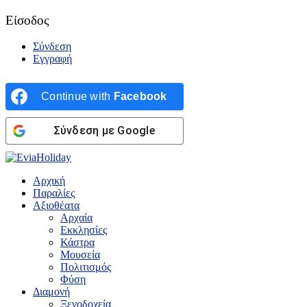
Είσοδος
Σύνδεση
Εγγραφή
Continue with
Facebook
Σύνδεση με Google
Αρχική
Παραλίες
Αξιοθέατα
Αρχαία
Εκκλησίες
Κάστρα
Μουσεία
Πολιτισμός
Φύση
Διαμονή
Ξενοδοχεία