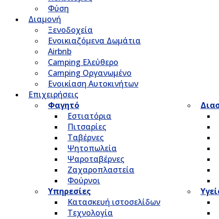
Φύση
Διαμονή
Ξενοδοχεία
Ενοικιαζόμενα Δωμάτια
Airbnb
Camping Ελεύθερο
Camping Οργανωμένο
Ενοικίαση Αυτοκινήτων
Επιχειρήσεις
Φαγητό
Δια
Εστιατόρια
Πιτσαρίες
Ταβέρνες
Ψητοπωλεία
Ψαροταβέρνες
Ζαχαροπλαστεία
Φούρνοι
Υπηρεσίες
Υγεί
Κατασκευή ιστοσελίδων
Τεχνολογία