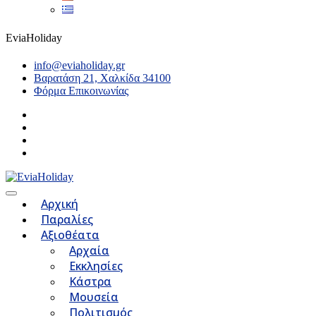
EviaHoliday
info@eviaholiday.gr
Βαρατάση 21, Χαλκίδα 34100
Φόρμα Επικοινωνίας
Αρχική
Παραλίες
Αξιοθέατα
Αρχαία
Εκκλησίες
Κάστρα
Μουσεία
Πολιτισμός