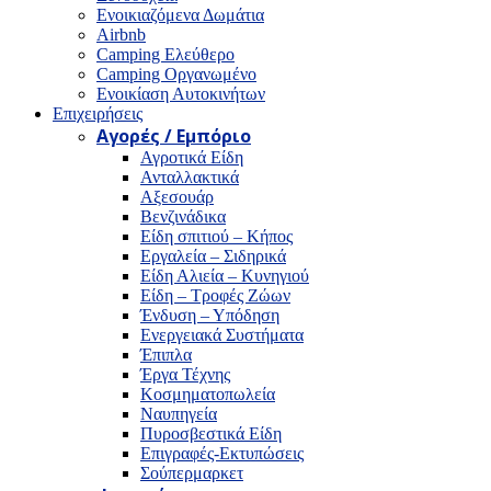
Ενοικιαζόμενα Δωμάτια
Airbnb
Camping Ελεύθερο
Camping Οργανωμένο
Ενοικίαση Αυτοκινήτων
Επιχειρήσεις
Αγορές / Εμπόριο
Αγροτικά Είδη
Ανταλλακτικά
Αξεσουάρ
Βενζινάδικα
Είδη σπιτιού – Κήπος
Εργαλεία – Σιδηρικά
Είδη Αλιεία – Κυνηγιού
Είδη – Τροφές Ζώων
Ένδυση – Υπόδηση
Ενεργειακά Συστήματα
Έπιπλα
Έργα Τέχνης
Κοσμηματοπωλεία
Ναυπηγεία
Πυροσβεστικά Είδη
Επιγραφές-Εκτυπώσεις
Σούπερμαρκετ