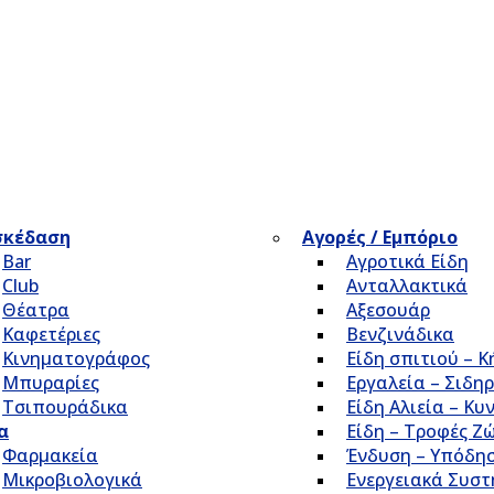
σκέδαση
Αγορές / Εμπόριο
Bar
Αγροτικά Είδη
Club
Ανταλλακτικά
Θέατρα
Αξεσουάρ
Καφετέριες
Βενζινάδικα
Κινηματογράφος
Είδη σπιτιού – 
Μπυραρίες
Εργαλεία – Σιδηρ
Τσιπουράδικα
Είδη Αλιεία – Κυ
α
Είδη – Τροφές Ζ
Φαρμακεία
Ένδυση – Υπόδη
Μικροβιολογικά
Ενεργειακά Συσ