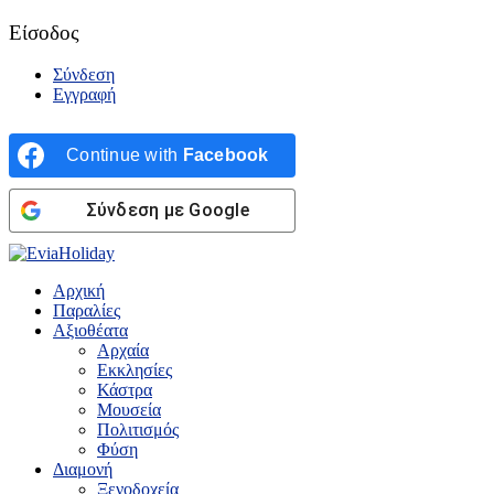
Είσοδος
Σύνδεση
Εγγραφή
Continue with
Facebook
Σύνδεση με Google
Αρχική
Παραλίες
Αξιοθέατα
Αρχαία
Εκκλησίες
Κάστρα
Μουσεία
Πολιτισμός
Φύση
Διαμονή
Ξενοδοχεία