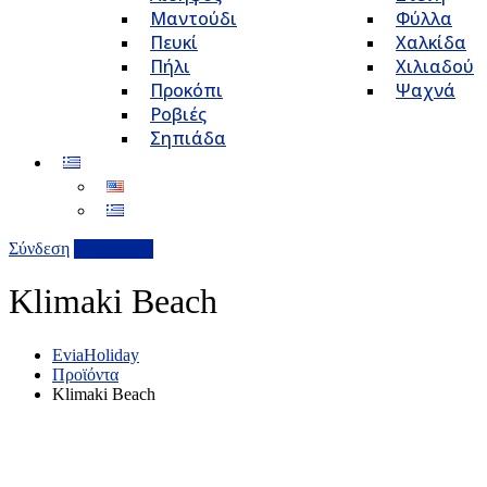
Μαντούδι
Φύλλα
Πευκί
Χαλκίδα
Πήλι
Χιλιαδού
Προκόπι
Ψαχνά
Ροβιές
Σηπιάδα
Σύνδεση
Επιχείρηση
Klimaki Beach
EviaHoliday
Προϊόντα
Klimaki Beach