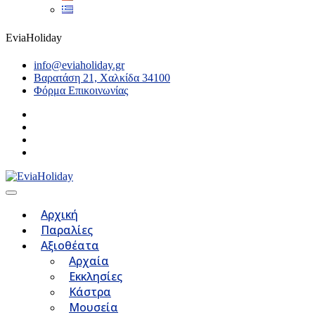
EviaHoliday
info@eviaholiday.gr
Βαρατάση 21, Χαλκίδα 34100
Φόρμα Επικοινωνίας
Αρχική
Παραλίες
Αξιοθέατα
Αρχαία
Εκκλησίες
Κάστρα
Μουσεία