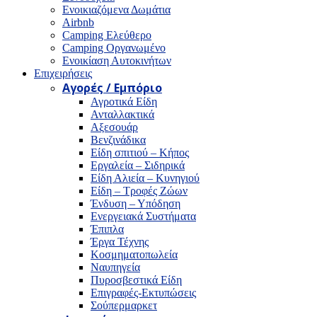
Ενοικιαζόμενα Δωμάτια
Airbnb
Camping Ελεύθερο
Camping Οργανωμένο
Ενοικίαση Αυτοκινήτων
Επιχειρήσεις
Αγορές / Εμπόριο
Αγροτικά Είδη
Ανταλλακτικά
Αξεσουάρ
Βενζινάδικα
Είδη σπιτιού – Κήπος
Εργαλεία – Σιδηρικά
Είδη Αλιεία – Κυνηγιού
Είδη – Τροφές Ζώων
Ένδυση – Υπόδηση
Ενεργειακά Συστήματα
Έπιπλα
Έργα Τέχνης
Κοσμηματοπωλεία
Ναυπηγεία
Πυροσβεστικά Είδη
Επιγραφές-Εκτυπώσεις
Σούπερμαρκετ