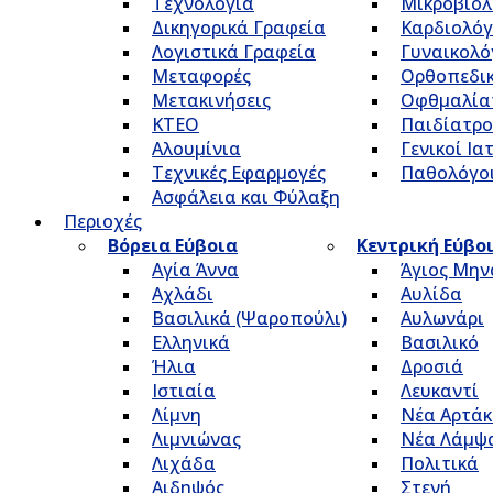
Τεχνολογία
Μικροβιολ
Δικηγορικά Γραφεία
Καρδιολόγ
Λογιστικά Γραφεία
Γυναικολό
Μεταφορές
Ορθοπεδικ
Μετακινήσεις
Οφθμαλία
ΚΤΕΟ
Παιδίατρο
Αλουμίνια
Γενικοί Ια
Τεχνικές Εφαρμογές
Παθολόγο
Ασφάλεια και Φύλαξη
Περιοχές
Βόρεια Εύβοια
Κεντρική Εύβο
Αγία Άννα
Άγιος Μην
Αχλάδι
Αυλίδα
Βασιλικά (Ψαροπούλι)
Αυλωνάρι
Ελληνικά
Βασιλικό
Ήλια
Δροσιά
Ιστιαία
Λευκαντί
Λίμνη
Νέα Αρτάκ
Λιμνιώνας
Νέα Λάμψ
Λιχάδα
Πολιτικά
Αιδηψός
Στενή