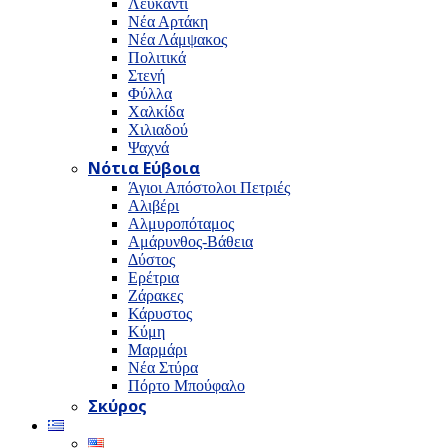
Λευκαντί
Νέα Αρτάκη
Νέα Λάμψακος
Πολιτικά
Στενή
Φύλλα
Χαλκίδα
Χιλιαδού
Ψαχνά
Νότια Εύβοια
Άγιοι Απόστολοι Πετριές
Αλιβέρι
Αλμυροπόταμος
Αμάρυνθος-Βάθεια
Δύστος
Ερέτρια
Ζάρακες
Κάρυστος
Κύμη
Μαρμάρι
Νέα Στύρα
Πόρτο Μπούφαλο
Σκύρος