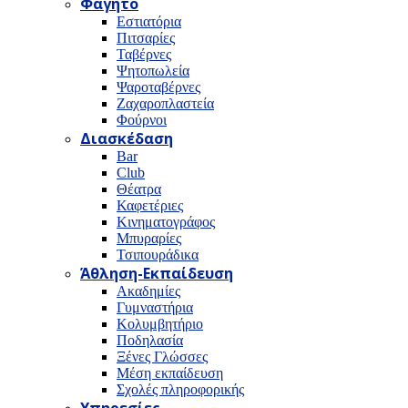
Φαγητό
Εστιατόρια
Πιτσαρίες
Ταβέρνες
Ψητοπωλεία
Ψαροταβέρνες
Ζαχαροπλαστεία
Φούρνοι
Διασκέδαση
Bar
Club
Θέατρα
Καφετέριες
Κινηματογράφος
Μπυραρίες
Τσιπουράδικα
Άθληση-Εκπαίδευση
Ακαδημίες
Γυμναστήρια
Κολυμβητήριο
Ποδηλασία
Ξένες Γλώσσες
Μέση εκπαίδευση
Σχολές πληροφορικής