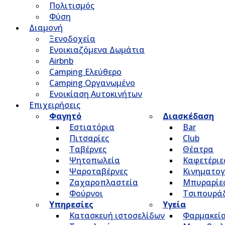
Πολιτισμός
Φύση
Διαμονή
Ξενοδοχεία
Ενοικιαζόμενα Δωμάτια
Airbnb
Camping Ελεύθερο
Camping Οργανωμένο
Ενοικίαση Αυτοκινήτων
Επιχειρήσεις
Φαγητό
Διασκέδαση
Εστιατόρια
Bar
Πιτσαρίες
Club
Ταβέρνες
Θέατρα
Ψητοπωλεία
Καφετέριε
Ψαροταβέρνες
Κινηματο
Ζαχαροπλαστεία
Μπυραρίε
Φούρνοι
Τσιπουρά
Υπηρεσίες
Υγεία
Κατασκευή ιστοσελίδων
Φαρμακεί