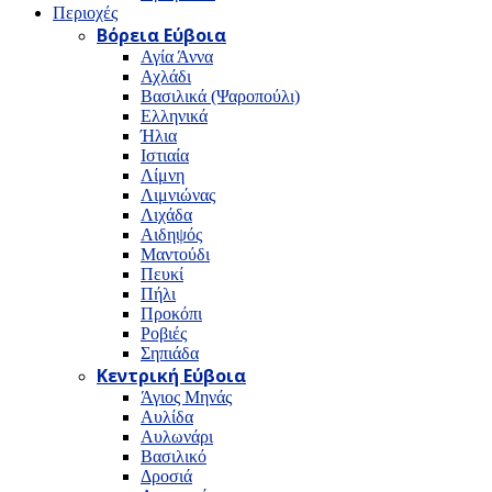
Περιοχές
Βόρεια Εύβοια
Αγία Άννα
Αχλάδι
Βασιλικά (Ψαροπούλι)
Ελληνικά
Ήλια
Ιστιαία
Λίμνη
Λιμνιώνας
Λιχάδα
Αιδηψός
Μαντούδι
Πευκί
Πήλι
Προκόπι
Ροβιές
Σηπιάδα
Κεντρική Εύβοια
Άγιος Μηνάς
Αυλίδα
Αυλωνάρι
Βασιλικό
Δροσιά