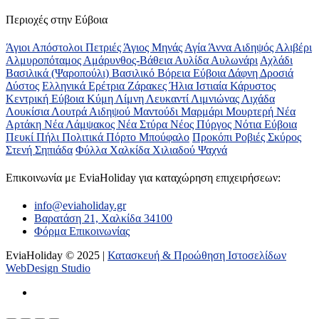
Περιοχές στην Εύβοια
Άγιοι Απόστολοι Πετριές
Άγιος Μηνάς
Αγία Άννα
Αιδηψός
Αλιβέρι
Αλμυροπόταμος
Αμάρυνθος-Βάθεια
Αυλίδα
Αυλωνάρι
Αχλάδι
Βασιλικά (Ψαροπούλι)
Βασιλικό
Βόρεια Εύβοια
Δάφνη
Δροσιά
Δύστος
Ελληνικά
Ερέτρια
Ζάρακες
Ήλια
Ιστιαία
Κάρυστος
Κεντρική Εύβοια
Κύμη
Λίμνη
Λευκαντί
Λιμνιώνας
Λιχάδα
Λουκίσια
Λουτρά Αιδηψού
Μαντούδι
Μαρμάρι
Μουρτερή
Νέα
Αρτάκη
Νέα Λάμψακος
Νέα Στύρα
Νέος Πύργος
Νότια Εύβοια
Πευκί
Πήλι
Πολιτικά
Πόρτο Μπούφαλο
Προκόπι
Ροβιές
Σκύρος
Στενή
Σηπιάδα
Φύλλα
Χαλκίδα
Χιλιαδού
Ψαχνά
Επικοινωνία με ΕviaHoliday για καταχώρηση επιχειρήσεων:
info@eviaholiday.gr
Βαρατάση 21, Χαλκίδα 34100
Φόρμα Επικοινωνίας
EviaHoliday © 2025 |
Κατασκευή & Προώθηση Ιστοσελίδων
WebDesign Studio