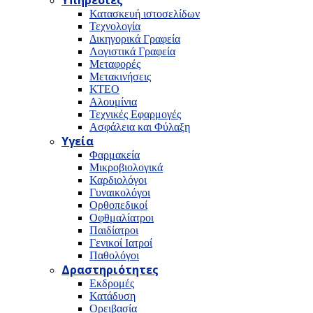
Υπηρεσίες
Κατασκευή ιστοσελίδων
Τεχνολογία
Δικηγορικά Γραφεία
Λογιστικά Γραφεία
Μεταφορές
Μετακινήσεις
ΚΤΕΟ
Αλουμίνια
Τεχνικές Εφαρμογές
Ασφάλεια και Φύλαξη
Υγεία
Φαρμακεία
Μικροβιολογικά
Καρδιολόγοι
Γυναικολόγοι
Ορθοπεδικοί
Οφθμαλίατροι
Παιδίατροι
Γενικοί Ιατροί
Παθολόγοι
Δραστηριότητες
Εκδρομές
Κατάδυση
Ορειβασία