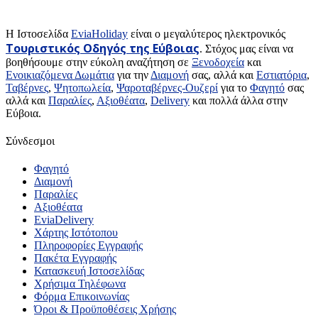
H Ιστοσελίδα
EviaHoliday
είναι ο μεγαλύτερος ηλεκτρονικός
Τουριστικός Οδηγός της Εύβοιας
. Στόχος μας είναι να
βοηθήσουμε στην εύκολη αναζήτηση σε
Ξενοδοχεία
και
Ενοικιαζόμενα Δωμάτια
για την
Διαμονή
σας, αλλά και
Εστιατόρια
,
Ταβέρνες
,
Ψητοπωλεία
,
Ψαροταβέρνες-Ουζερί
για το
Φαγητό
σας
αλλά και
Παραλίες
,
Αξιοθέατα
,
Delivery
και πολλά άλλα στην
Εύβοια.
Σύνδεσμοι
Φαγητό
Διαμονή
Παραλίες
Αξιοθέατα
EviaDelivery
Χάρτης Ιστότοπου
Πληροφορίες Εγγραφής
Πακέτα Εγγραφής
Κατασκευή Ιστοσελίδας
Χρήσιμα Τηλέφωνα
Φόρμα Επικοινωνίας
Όροι & Προϋποθέσεις Xρήσης