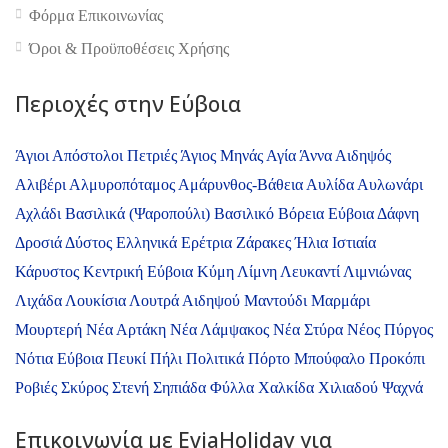
Φόρμα Επικοινωνίας
Όροι & Προϋποθέσεις Xρήσης
Περιοχές στην Εύβοια
Άγιοι Απόστολοι Πετριές
Άγιος Μηνάς
Αγία Άννα
Αιδηψός
Αλιβέρι
Αλμυροπόταμος
Αμάρυνθος-Βάθεια
Αυλίδα
Αυλωνάρι
Αχλάδι
Βασιλικά (Ψαροπούλι)
Βασιλικό
Βόρεια Εύβοια
Δάφνη
Δροσιά
Δύστος
Ελληνικά
Ερέτρια
Ζάρακες
Ήλια
Ιστιαία
Κάρυστος
Κεντρική Εύβοια
Κύμη
Λίμνη
Λευκαντί
Λιμνιώνας
Λιχάδα
Λουκίσια
Λουτρά Αιδηψού
Μαντούδι
Μαρμάρι
Μουρτερή
Νέα Αρτάκη
Νέα Λάμψακος
Νέα Στύρα
Νέος Πύργος
Νότια Εύβοια
Πευκί
Πήλι
Πολιτικά
Πόρτο Μπούφαλο
Προκόπι
Ροβιές
Σκύρος
Στενή
Σηπιάδα
Φύλλα
Χαλκίδα
Χιλιαδού
Ψαχνά
Επικοινωνία με ΕviaHoliday για