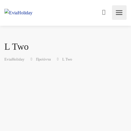
L Two
EviaHoliday
Προϊόντα
L Two