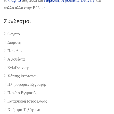
το
Φαγητό
σας αλλά και
Παραλίες
,
Αξιοθέατα
,
Delivery
και
πολλά άλλα στην Εύβοια.
Σύνδεσμοι
Φαγητό
Διαμονή
Παραλίες
Αξιοθέατα
EviaDelivery
Χάρτης Ιστότοπου
Πληροφορίες Εγγραφής
Πακέτα Εγγραφής
Κατασκευή Ιστοσελίδας
Χρήσιμα Τηλέφωνα