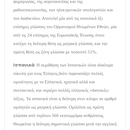
ψυχαγωγίας, της αεροναυτιλίας και της
ραδιοεπικοινωνίας, των ηλεκτρονικών υπολογιστών και
του διαδικτύου. Αποτελεί μία από τις συνολικά έξι
επίσημες γλώσσες του Οργανισμού Ηνωμένων Εθνών, μία
από τις 24 επίσημες της Ευρωπαϊκής Ένωσης όπου
κατέχει τη δεύτερη θέση ως μητρική γλώσσα, και την
πρώτη θέση ως ξένη γλώσσα με ποσοστό 51%.
Ισπανικά:
Η εκμάθηση των Ισπανικών είναι ιδιαίτερα
εύκολη για τους Έλληνες,διότι παρουσιάζει πολλές
ομοιότητες με τα Ελληνικά, ηχητικά αλλά και
συντακτικά, και περιέχει πολλές ελληνικές «δανεικές»
λέξεις. Τα ισπανικά είναι η δεύτερη στον κόσμο σε αριθμό
ομιλητών ως μητρική γλώσσα. Ομιλείται ως πρώτη
γλώσσα από περίπου 560 εκατομμύρια ανθρώπους.
Θεωρείται η δεύτερη σημαντική γλώσσα μετά την αγγλική