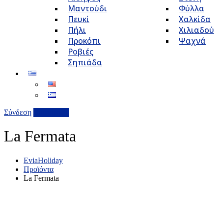
Μαντούδι
Φύλλα
Πευκί
Χαλκίδα
Πήλι
Χιλιαδού
Προκόπι
Ψαχνά
Ροβιές
Σηπιάδα
Σύνδεση
Επιχείρηση
La Fermata
EviaHoliday
Προϊόντα
La Fermata