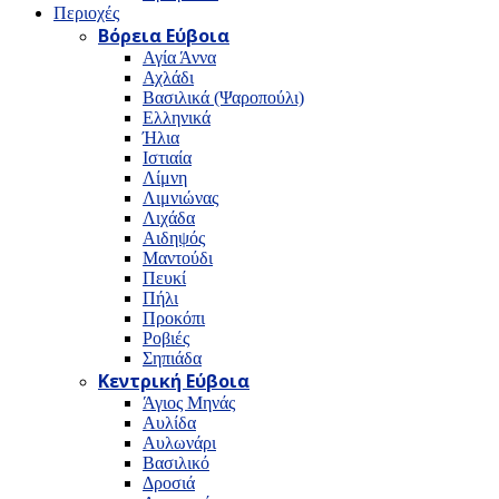
Περιοχές
Βόρεια Εύβοια
Αγία Άννα
Αχλάδι
Βασιλικά (Ψαροπούλι)
Ελληνικά
Ήλια
Ιστιαία
Λίμνη
Λιμνιώνας
Λιχάδα
Αιδηψός
Μαντούδι
Πευκί
Πήλι
Προκόπι
Ροβιές
Σηπιάδα
Κεντρική Εύβοια
Άγιος Μηνάς
Αυλίδα
Αυλωνάρι
Βασιλικό
Δροσιά