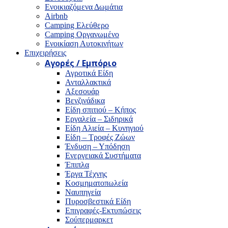
Ενοικιαζόμενα Δωμάτια
Airbnb
Camping Ελεύθερο
Camping Οργανωμένο
Ενοικίαση Αυτοκινήτων
Επιχειρήσεις
Αγορές / Εμπόριο
Αγροτικά Είδη
Ανταλλακτικά
Αξεσουάρ
Βενζινάδικα
Είδη σπιτιού – Κήπος
Εργαλεία – Σιδηρικά
Είδη Αλιεία – Κυνηγιού
Είδη – Τροφές Ζώων
Ένδυση – Υπόδηση
Ενεργειακά Συστήματα
Έπιπλα
Έργα Τέχνης
Κοσμηματοπωλεία
Ναυπηγεία
Πυροσβεστικά Είδη
Επιγραφές-Εκτυπώσεις
Σούπερμαρκετ