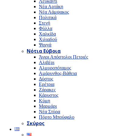
Λευκαντί
Νέα Αρτάκη
Νέα Λάμψακος
Πολιτικά
Στενή
Φύλλα
Χαλκίδα
Χιλιαδού
Ψαχνά
Νότια Εύβοια
Άγιοι Απόστολοι Πετριές
Αλιβέρι
Αλμυροπόταμος
Αμάρυνθος-Βάθεια
Δύστος
Ερέτρια
Ζάρακες
Κάρυστος
Κύμη
Μαρμάρι
Νέα Στύρα
Πόρτο Μπούφαλο
Σκύρος