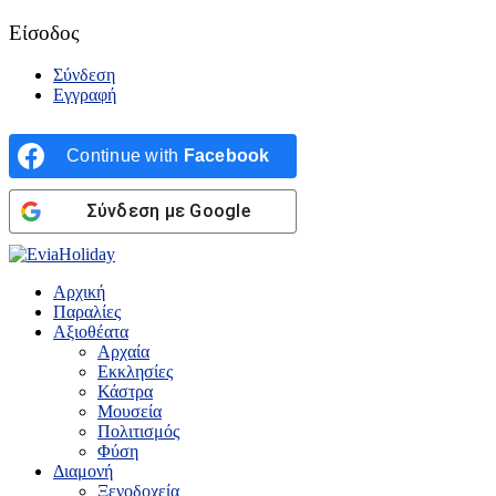
Είσοδος
Σύνδεση
Εγγραφή
Continue with
Facebook
Σύνδεση με Google
Αρχική
Παραλίες
Αξιοθέατα
Αρχαία
Εκκλησίες
Κάστρα
Μουσεία
Πολιτισμός
Φύση
Διαμονή
Ξενοδοχεία