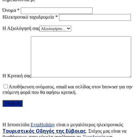
Όνομα
*
Ηλεκτρονικό ταχυδρομείο
*
Η Αξιολόγησή σας
Η Κριτική σας
Αποθήκευση ονόματος. email και σελίδας στον browser για την
επόμενη φορά που θα αφήσω κριτική.
H Ιστοσελίδα
EviaHoliday
είναι ο μεγαλύτερος ηλεκτρονικός
Τουριστικός Οδηγός της Εύβοιας
. Στόχος μας είναι να
βοηθήσουμε στην εύκολη αναζήτηση σε
Ξενοδοχεία
και