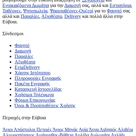
Ενοικιαζόμενα Δωμάτια
για την
Διαμονή
σας, αλλά και
Εστιατόρια
,
Ταβέρνες
,
Ψητοπωλεία
,
Ψαροταβέρνες-Ουζερί
για το
Φαγητό
σας
αλλά και
Παραλίες
,
Αξιοθέατα
,
Delivery
και πολλά άλλα στην
Εύβοια.
Σύνδεσμοι
Φαγητό
Διαμονή
Παραλίες
Αξιοθέατα
EviaDelivery
Χάρτης Ιστότοπου
Πληροφορίες Εγγραφής
Πακέτα Εγγραφής
Κατασκευή Ιστοσελίδας
Χρήσιμα Τηλέφωνα
Φόρμα Επικοινωνίας
Όροι & Προϋποθέσεις Xρήσης
Περιοχές στην Εύβοια
Άγιοι Απόστολοι Πετριές
Άγιος Μηνάς
Αγία Άννα
Αιδηψός
Αλιβέρι
Αλμυροπόταμος
Αμάρυνθος-Βάθεια
Αυλίδα
Αυλωνάρι
Αχλάδι