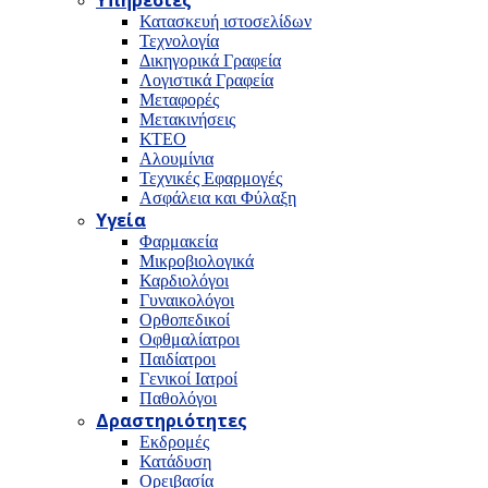
Υπηρεσίες
Κατασκευή ιστοσελίδων
Τεχνολογία
Δικηγορικά Γραφεία
Λογιστικά Γραφεία
Μεταφορές
Μετακινήσεις
ΚΤΕΟ
Αλουμίνια
Τεχνικές Εφαρμογές
Ασφάλεια και Φύλαξη
Υγεία
Φαρμακεία
Μικροβιολογικά
Καρδιολόγοι
Γυναικολόγοι
Ορθοπεδικοί
Οφθμαλίατροι
Παιδίατροι
Γενικοί Ιατροί
Παθολόγοι
Δραστηριότητες
Εκδρομές
Κατάδυση
Ορειβασία