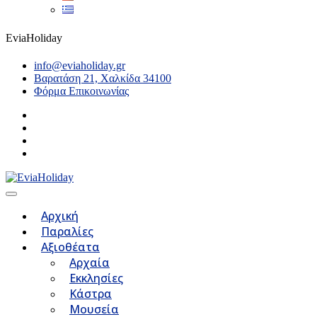
EviaHoliday
info@eviaholiday.gr
Βαρατάση 21, Χαλκίδα 34100
Φόρμα Επικοινωνίας
Αρχική
Παραλίες
Αξιοθέατα
Αρχαία
Εκκλησίες
Κάστρα
Μουσεία