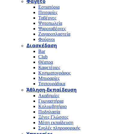
Φαγητό
Εστιατόρια
Πιτσαρίες
Ταβέρνες
Ψητοπωλεία
Ψαροταβέρνες
Ζαχαροπλαστεία
Φούρνοι
Διασκέδαση
Bar
Club
Θέατρα
Καφετέριες
Κινηματογράφος
Μπυραρίες
Τσιπουράδικα
Άθληση-Εκπαίδευση
Ακαδημίες
Γυμναστήρια
Κολυμβητήριο
Ποδηλασία
Ξένες Γλώσσες
Μέση εκπαίδευση
Σχολές πληροφορικής