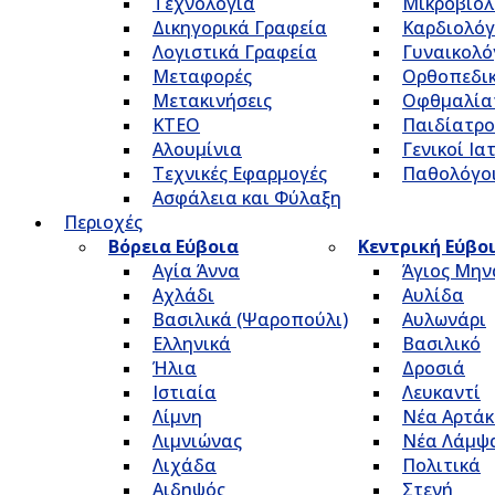
Τεχνολογία
Μικροβιολ
Δικηγορικά Γραφεία
Καρδιολόγ
Λογιστικά Γραφεία
Γυναικολό
Μεταφορές
Ορθοπεδικ
Μετακινήσεις
Οφθμαλία
ΚΤΕΟ
Παιδίατρο
Αλουμίνια
Γενικοί Ια
Τεχνικές Εφαρμογές
Παθολόγο
Ασφάλεια και Φύλαξη
Περιοχές
Βόρεια Εύβοια
Κεντρική Εύβο
Αγία Άννα
Άγιος Μην
Αχλάδι
Αυλίδα
Βασιλικά (Ψαροπούλι)
Αυλωνάρι
Ελληνικά
Βασιλικό
Ήλια
Δροσιά
Ιστιαία
Λευκαντί
Λίμνη
Νέα Αρτάκ
Λιμνιώνας
Νέα Λάμψ
Λιχάδα
Πολιτικά
Αιδηψός
Στενή