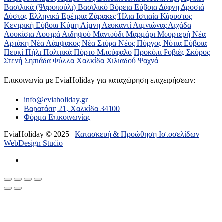
Βασιλικά (Ψαροπούλι)
Βασιλικό
Βόρεια Εύβοια
Δάφνη
Δροσιά
Δύστος
Ελληνικά
Ερέτρια
Ζάρακες
Ήλια
Ιστιαία
Κάρυστος
Κεντρική Εύβοια
Κύμη
Λίμνη
Λευκαντί
Λιμνιώνας
Λιχάδα
Λουκίσια
Λουτρά Αιδηψού
Μαντούδι
Μαρμάρι
Μουρτερή
Νέα
Αρτάκη
Νέα Λάμψακος
Νέα Στύρα
Νέος Πύργος
Νότια Εύβοια
Πευκί
Πήλι
Πολιτικά
Πόρτο Μπούφαλο
Προκόπι
Ροβιές
Σκύρος
Στενή
Σηπιάδα
Φύλλα
Χαλκίδα
Χιλιαδού
Ψαχνά
Επικοινωνία με ΕviaHoliday για καταχώρηση επιχειρήσεων:
info@eviaholiday.gr
Βαρατάση 21, Χαλκίδα 34100
Φόρμα Επικοινωνίας
EviaHoliday © 2025 |
Κατασκευή & Προώθηση Ιστοσελίδων
WebDesign Studio