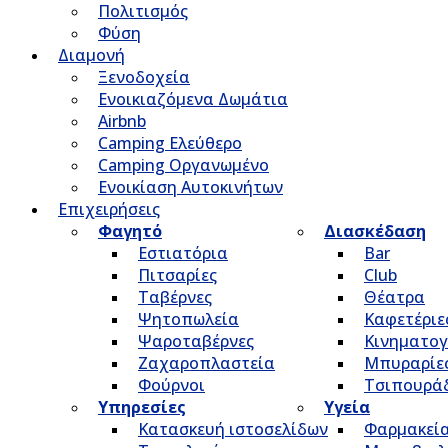
Πολιτισμός
Φύση
Διαμονή
Ξενοδοχεία
Ενοικιαζόμενα Δωμάτια
Airbnb
Camping Ελεύθερο
Camping Οργανωμένο
Ενοικίαση Αυτοκινήτων
Επιχειρήσεις
Φαγητό
Διασκέδαση
Εστιατόρια
Bar
Πιτσαρίες
Club
Ταβέρνες
Θέατρα
Ψητοπωλεία
Καφετέριε
Ψαροταβέρνες
Κινηματο
Ζαχαροπλαστεία
Μπυραρίε
Φούρνοι
Τσιπουρά
Υπηρεσίες
Υγεία
Κατασκευή ιστοσελίδων
Φαρμακεί