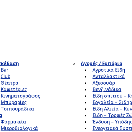
σκέδαση
Αγορές / Εμπόριο
Bar
Αγροτικά Είδη
Club
Ανταλλακτικά
Θέατρα
Αξεσουάρ
Καφετέριες
Βενζινάδικα
Κινηματογράφος
Είδη σπιτιού – 
Μπυραρίες
Εργαλεία – Σιδηρ
Τσιπουράδικα
Είδη Αλιεία – Κυ
α
Είδη – Τροφές Ζ
Φαρμακεία
Ένδυση – Υπόδη
Μικροβιολογικά
Ενεργειακά Συσ