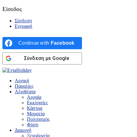
Είσοδος
Σύνδεση
Εγγραφή
Continue with
Facebook
Σύνδεση με Google
Αρχική
Παραλίες
Αξιοθέατα
Αρχαία
Εκκλησίες
Κάστρα
Μουσεία
Πολιτισμός
Φύση
Διαμονή
Ξενοδοχεία