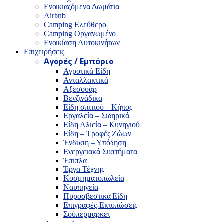
Ενοικιαζόμενα Δωμάτια
Airbnb
Camping Ελεύθερο
Camping Οργανωμένο
Ενοικίαση Αυτοκινήτων
Επιχειρήσεις
Αγορές / Εμπόριο
Αγροτικά Είδη
Ανταλλακτικά
Αξεσουάρ
Βενζινάδικα
Είδη σπιτιού – Κήπος
Εργαλεία – Σιδηρικά
Είδη Αλιεία – Κυνηγιού
Είδη – Τροφές Ζώων
Ένδυση – Υπόδηση
Ενεργειακά Συστήματα
Έπιπλα
Έργα Τέχνης
Κοσμηματοπωλεία
Ναυπηγεία
Πυροσβεστικά Είδη
Επιγραφές-Εκτυπώσεις
Σούπερμαρκετ