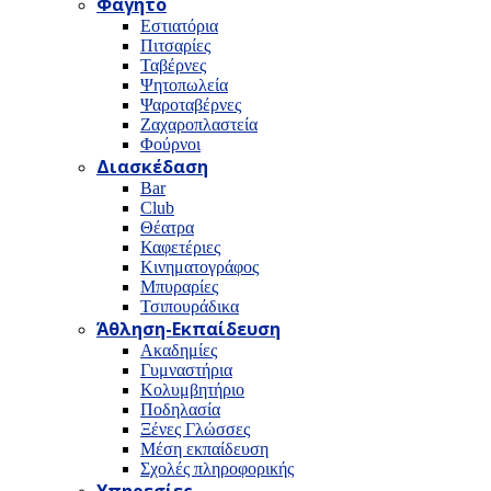
Φαγητό
Εστιατόρια
Πιτσαρίες
Ταβέρνες
Ψητοπωλεία
Ψαροταβέρνες
Ζαχαροπλαστεία
Φούρνοι
Διασκέδαση
Bar
Club
Θέατρα
Καφετέριες
Κινηματογράφος
Μπυραρίες
Τσιπουράδικα
Άθληση-Εκπαίδευση
Ακαδημίες
Γυμναστήρια
Κολυμβητήριο
Ποδηλασία
Ξένες Γλώσσες
Μέση εκπαίδευση
Σχολές πληροφορικής