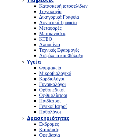
Υπηρεσίες
Κατασκευή ιστοσελίδων
Τεχνολογία
Δικηγορικά Γραφεία
Λογιστικά Γραφεία
Μεταφορές
Μετακινήσεις
ΚΤΕΟ
Αλουμίνια
Τεχνικές Εφαρμογές
Ασφάλεια και Φύλαξη
Υγεία
Φαρμακεία
Μικροβιολογικά
Καρδιολόγοι
Γυναικολόγοι
Ορθοπεδικοί
Οφθμαλίατροι
Παιδίατροι
Γενικοί Ιατροί
Παθολόγοι
Δραστηριότητες
Εκδρομές
Κατάδυση
Ορειβασία