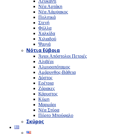
Λευκαντί
Νέα Αρτάκη
Νέα Λάμψακος
Πολιτικά
Στενή
Φύλλα
Χαλκίδα
Χιλιαδού
Ψαχνά
Νότια Εύβοια
Άγιοι Απόστολοι Πετριές
Αλιβέρι
Αλμυροπόταμος
Αμάρυνθος-Βάθεια
Δύστος
Ερέτρια
Ζάρακες
Κάρυστος
Κύμη
Μαρμάρι
Νέα Στύρα
Πόρτο Μπούφαλο
Σκύρος