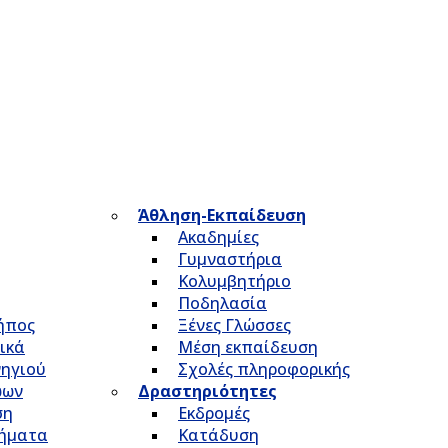
Άθληση-Εκπαίδευση
Ακαδημίες
Γυμναστήρια
Κολυμβητήριο
Ποδηλασία
Κήπος
Ξένες Γλώσσες
ικά
Μέση εκπαίδευση
νηγιού
Σχολές πληροφορικής
ώων
Δραστηριότητες
ση
Εκδρομές
τήματα
Κατάδυση