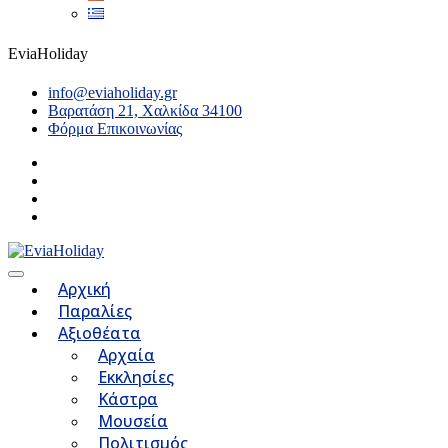
EviaHoliday
info@eviaholiday.gr
Βαρατάση 21, Χαλκίδα 34100
Φόρμα Επικοινωνίας
Αρχική
Παραλίες
Αξιοθέατα
Αρχαία
Εκκλησίες
Κάστρα
Μουσεία
Πολιτισμός