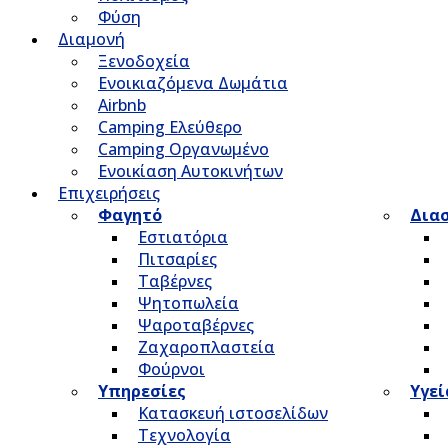
Φύση
Διαμονή
Ξενοδοχεία
Ενοικιαζόμενα Δωμάτια
Airbnb
Camping Ελεύθερο
Camping Οργανωμένο
Ενοικίαση Αυτοκινήτων
Επιχειρήσεις
Φαγητό
Δια
Εστιατόρια
Πιτσαρίες
Ταβέρνες
Ψητοπωλεία
Ψαροταβέρνες
Ζαχαροπλαστεία
Φούρνοι
Υπηρεσίες
Υγεί
Κατασκευή ιστοσελίδων
Τεχνολογία