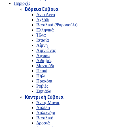
Περιοχές
Βόρεια Εύβοια
Αγία Άννα
Αχλάδι
Βασιλικά (Ψαροπούλι)
Ελληνικά
Ήλια
Ιστιαία
Λίμνη
Λιμνιώνας
Λιχάδα
Αιδηψός
Μαντούδι
Πευκί
Πήλι
Προκόπι
Ροβιές
Σηπιάδα
Κεντρική Εύβοια
Άγιος Μηνάς
Αυλίδα
Αυλωνάρι
Βασιλικό
Δροσιά