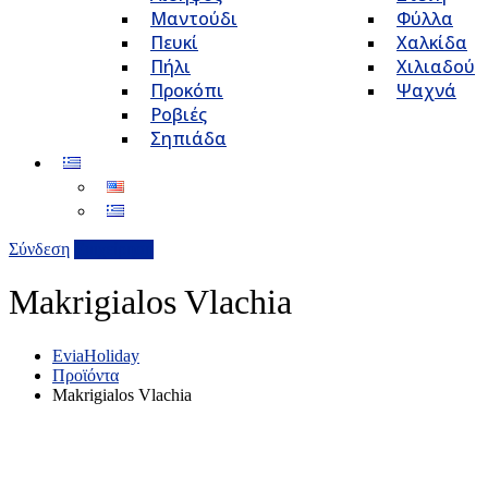
Μαντούδι
Φύλλα
Πευκί
Χαλκίδα
Πήλι
Χιλιαδού
Προκόπι
Ψαχνά
Ροβιές
Σηπιάδα
Σύνδεση
Επιχείρηση
Makrigialos Vlachia
EviaHoliday
Προϊόντα
Makrigialos Vlachia