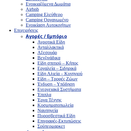
Ενοικιαζόμενα Δωμάτια
Airbnb
Camping Ελεύθερο
Camping Οργανωμένο
Ενοικίαση Αυτοκινήτων
Επιχειρήσεις
Αγορές / Εμπόριο
Αγροτικά Είδη
Ανταλλακτικά
Αξεσουάρ
Βενζινάδικα
Είδη σπιτιού – Κήπος
Εργαλεία – Σιδηρικά
Είδη Αλιεία – Κυνηγιού
Είδη – Τροφές Ζώων
Ένδυση – Υπόδηση
Ενεργειακά Συστήματα
Έπιπλα
Έργα Τέχνης
Κοσμηματοπωλεία
Ναυπηγεία
Πυροσβεστικά Είδη
Επιγραφές-Εκτυπώσεις
Σούπερμαρκετ