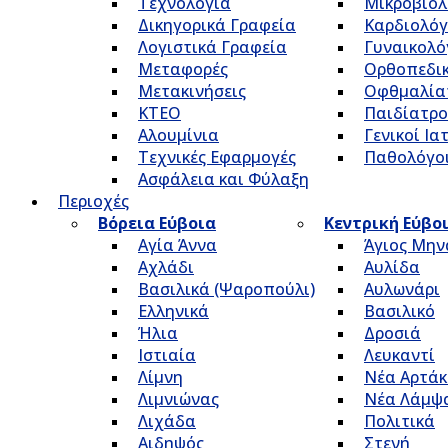
Τεχνολογία
Μικροβιολ
Δικηγορικά Γραφεία
Καρδιολόγ
Λογιστικά Γραφεία
Γυναικολό
Μεταφορές
Ορθοπεδικ
Μετακινήσεις
Οφθμαλία
ΚΤΕΟ
Παιδίατρο
Αλουμίνια
Γενικοί Ια
Τεχνικές Εφαρμογές
Παθολόγο
Ασφάλεια και Φύλαξη
Περιοχές
Βόρεια Εύβοια
Κεντρική Εύβο
Αγία Άννα
Άγιος Μην
Αχλάδι
Αυλίδα
Βασιλικά (Ψαροπούλι)
Αυλωνάρι
Ελληνικά
Βασιλικό
Ήλια
Δροσιά
Ιστιαία
Λευκαντί
Λίμνη
Νέα Αρτάκ
Λιμνιώνας
Νέα Λάμψ
Λιχάδα
Πολιτικά
Αιδηψός
Στενή