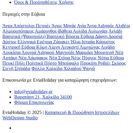
Όροι & Προϋποθέσεις Xρήσης
Περιοχές στην Εύβοια
Άγιοι Απόστολοι Πετριές
Άγιος Μηνάς
Αγία Άννα
Αιδηψός
Αλιβέρι
Αλμυροπόταμος
Αμάρυνθος-Βάθεια
Αυλίδα
Αυλωνάρι
Αχλάδι
Βασιλικά (Ψαροπούλι)
Βασιλικό
Βόρεια Εύβοια
Δάφνη
Δροσιά
Δύστος
Ελληνικά
Ερέτρια
Ζάρακες
Ήλια
Ιστιαία
Κάρυστος
Κεντρική Εύβοια
Κύμη
Λίμνη
Λευκαντί
Λιμνιώνας
Λιχάδα
Λουκίσια
Λουτρά Αιδηψού
Μαντούδι
Μαρμάρι
Μουρτερή
Νέα
Αρτάκη
Νέα Λάμψακος
Νέα Στύρα
Νέος Πύργος
Νότια Εύβοια
Πευκί
Πήλι
Πολιτικά
Πόρτο Μπούφαλο
Προκόπι
Ροβιές
Σκύρος
Στενή
Σηπιάδα
Φύλλα
Χαλκίδα
Χιλιαδού
Ψαχνά
Επικοινωνία με ΕviaHoliday για καταχώρηση επιχειρήσεων:
info@eviaholiday.gr
Βαρατάση 21, Χαλκίδα 34100
Φόρμα Επικοινωνίας
EviaHoliday © 2025 |
Κατασκευή & Προώθηση Ιστοσελίδων
WebDesign Studio