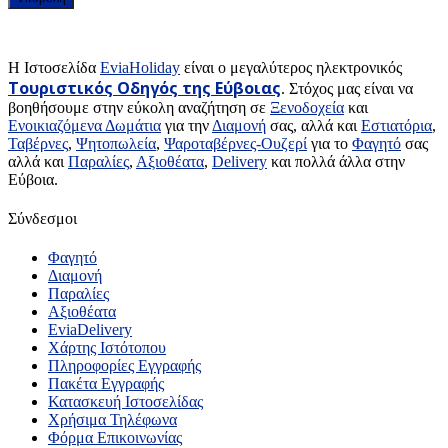
H Ιστοσελίδα
EviaHoliday
είναι ο μεγαλύτερος ηλεκτρονικός
Τουριστικός Οδηγός της Εύβοιας
. Στόχος μας είναι να
βοηθήσουμε στην εύκολη αναζήτηση σε
Ξενοδοχεία
και
Ενοικιαζόμενα Δωμάτια
για την
Διαμονή
σας, αλλά και
Εστιατόρια
,
Ταβέρνες
,
Ψητοπωλεία
,
Ψαροταβέρνες-Ουζερί
για το
Φαγητό
σας
αλλά και
Παραλίες
,
Αξιοθέατα
,
Delivery
και πολλά άλλα στην
Εύβοια.
Σύνδεσμοι
Φαγητό
Διαμονή
Παραλίες
Αξιοθέατα
EviaDelivery
Χάρτης Ιστότοπου
Πληροφορίες Εγγραφής
Πακέτα Εγγραφής
Κατασκευή Ιστοσελίδας
Χρήσιμα Τηλέφωνα
Φόρμα Επικοινωνίας