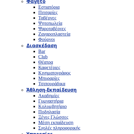
Φαγητό
Εστιατόρια
Πιτσαρίες
Ταβέρνες
Ψητοπωλεία
Ψαροταβέρνες
Ζαχαροπλαστεία
Φούρνοι
Διασκέδαση
Bar
Club
Θέατρα
Καφετέριες
Κινηματογράφος
Μπυραρίες
Τσιπουράδικα
Άθληση-Εκπαίδευση
Ακαδημίες
Γυμναστήρια
Κολυμβητήριο
Ποδηλασία
Ξένες Γλώσσες
Μέση εκπαίδευση
Σχολές πληροφορικής