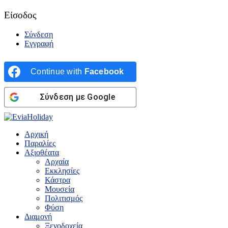
Είσοδος
Σύνδεση
Εγγραφή
Continue with
Facebook
Σύνδεση με Google
Αρχική
Παραλίες
Αξιοθέατα
Αρχαία
Εκκλησίες
Κάστρα
Μουσεία
Πολιτισμός
Φύση
Διαμονή
Ξενοδοχεία