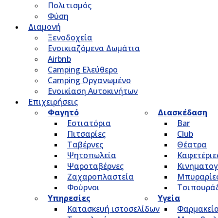
Πολιτισμός
Φύση
Διαμονή
Ξενοδοχεία
Ενοικιαζόμενα Δωμάτια
Airbnb
Camping Ελεύθερο
Camping Οργανωμένο
Ενοικίαση Αυτοκινήτων
Επιχειρήσεις
Φαγητό
Διασκέδαση
Εστιατόρια
Bar
Πιτσαρίες
Club
Ταβέρνες
Θέατρα
Ψητοπωλεία
Καφετέριε
Ψαροταβέρνες
Κινηματο
Ζαχαροπλαστεία
Μπυραρίε
Φούρνοι
Τσιπουρά
Υπηρεσίες
Υγεία
Κατασκευή ιστοσελίδων
Φαρμακεί