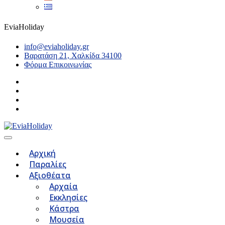
EviaHoliday
info@eviaholiday.gr
Βαρατάση 21, Χαλκίδα 34100
Φόρμα Επικοινωνίας
Αρχική
Παραλίες
Αξιοθέατα
Αρχαία
Εκκλησίες
Κάστρα
Μουσεία