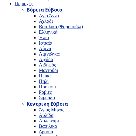
Περιοχές
Βόρεια Εύβοια
Αγία Άννα
Αχλάδι
Βασιλικά (Ψαροπούλι)
Ελληνικά
Ήλια
Ιστιαία
Λίμνη
Λιμνιώνας
Λιχάδα
Αιδηψός
Μαντούδι
Πευκί
Πήλι
Προκόπι
Ροβιές
Σηπιάδα
Κεντρική Εύβοια
Άγιος Μηνάς
Αυλίδα
Αυλωνάρι
Βασιλικό
Δροσιά