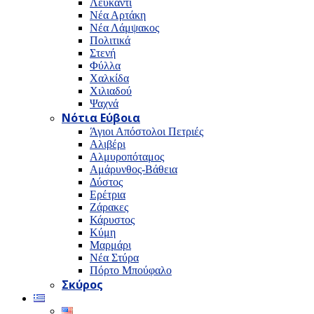
Λευκαντί
Νέα Αρτάκη
Νέα Λάμψακος
Πολιτικά
Στενή
Φύλλα
Χαλκίδα
Χιλιαδού
Ψαχνά
Νότια Εύβοια
Άγιοι Απόστολοι Πετριές
Αλιβέρι
Αλμυροπόταμος
Αμάρυνθος-Βάθεια
Δύστος
Ερέτρια
Ζάρακες
Κάρυστος
Κύμη
Μαρμάρι
Νέα Στύρα
Πόρτο Μπούφαλο
Σκύρος