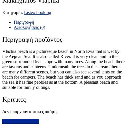
Makrigialos Vlachia
Κατηγορία:
Listeo booking
Περιγραφή
Αξιολογήσεις (0)
Περιγραφή προϊόντος
Vlachia beach is a picturesque beach in North Evia that is wet by
the Aegean Sea. It is also called River. It is very clean and in the
green surrounded by a slope with many trees. Along the beach there
are taverns and canteens. Underneath the trees in the stream there
are many different scenes, but you can also see several tents on the
beach for campers. The beach has thick sand and as you approach
the sea it has fine pebbles as at the bottom. A pleasant beach and
suitable for family outings.
Κριτικές
Δεν υπάρχουν κριτικές ακόμη.
Προσθήκη Κριτικής