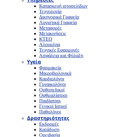
Υπηρεσίες
Κατασκευή ιστοσελίδων
Τεχνολογία
Δικηγορικά Γραφεία
Λογιστικά Γραφεία
Μεταφορές
Μετακινήσεις
ΚΤΕΟ
Αλουμίνια
Τεχνικές Εφαρμογές
Ασφάλεια και Φύλαξη
Υγεία
Φαρμακεία
Μικροβιολογικά
Καρδιολόγοι
Γυναικολόγοι
Ορθοπεδικοί
Οφθμαλίατροι
Παιδίατροι
Γενικοί Ιατροί
Παθολόγοι
Δραστηριότητες
Εκδρομές
Κατάδυση
Ορειβασία