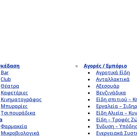
σκέδαση
Αγορές / Εμπόριο
Bar
Αγροτικά Είδη
Club
Ανταλλακτικά
Θέατρα
Αξεσουάρ
Καφετέριες
Βενζινάδικα
Κινηματογράφος
Είδη σπιτιού – 
Μπυραρίες
Εργαλεία – Σιδηρ
Τσιπουράδικα
Είδη Αλιεία – Κυ
α
Είδη – Τροφές Ζ
Φαρμακεία
Ένδυση – Υπόδη
Μικροβιολογικά
Ενεργειακά Συσ