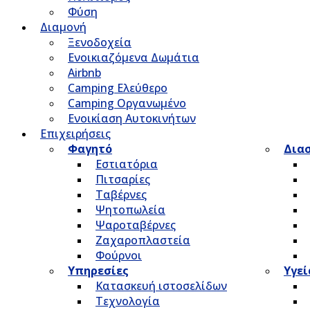
Φύση
Διαμονή
Ξενοδοχεία
Ενοικιαζόμενα Δωμάτια
Airbnb
Camping Ελεύθερο
Camping Οργανωμένο
Ενοικίαση Αυτοκινήτων
Επιχειρήσεις
Φαγητό
Δια
Εστιατόρια
Πιτσαρίες
Ταβέρνες
Ψητοπωλεία
Ψαροταβέρνες
Ζαχαροπλαστεία
Φούρνοι
Υπηρεσίες
Υγεί
Κατασκευή ιστοσελίδων
Τεχνολογία