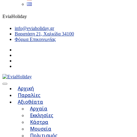
EviaHoliday
info@eviaholiday.gr
Βαρατάση 21, Χαλκίδα 34100
Φόρμα Επικοινωνίας
Αρχική
Παραλίες
Αξιοθέατα
Αρχαία
Εκκλησίες
Κάστρα
Μουσεία
Πολιτισμός