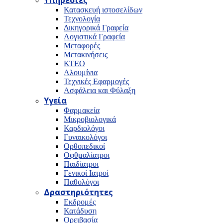
Υπηρεσίες
Κατασκευή ιστοσελίδων
Τεχνολογία
Δικηγορικά Γραφεία
Λογιστικά Γραφεία
Μεταφορές
Μετακινήσεις
ΚΤΕΟ
Αλουμίνια
Τεχνικές Εφαρμογές
Ασφάλεια και Φύλαξη
Υγεία
Φαρμακεία
Μικροβιολογικά
Καρδιολόγοι
Γυναικολόγοι
Ορθοπεδικοί
Οφθμαλίατροι
Παιδίατροι
Γενικοί Ιατροί
Παθολόγοι
Δραστηριότητες
Εκδρομές
Κατάδυση
Ορειβασία