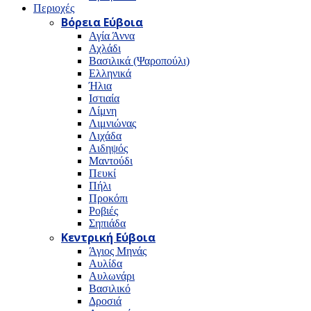
Περιοχές
Βόρεια Εύβοια
Αγία Άννα
Αχλάδι
Βασιλικά (Ψαροπούλι)
Ελληνικά
Ήλια
Ιστιαία
Λίμνη
Λιμνιώνας
Λιχάδα
Αιδηψός
Μαντούδι
Πευκί
Πήλι
Προκόπι
Ροβιές
Σηπιάδα
Κεντρική Εύβοια
Άγιος Μηνάς
Αυλίδα
Αυλωνάρι
Βασιλικό
Δροσιά