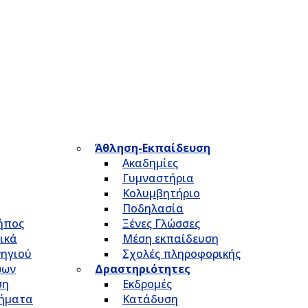
Άθληση-Εκπαίδευση
Ακαδημίες
Γυμναστήρια
Κολυμβητήριο
Ποδηλασία
Κήπος
Ξένες Γλώσσες
ικά
Μέση εκπαίδευση
νηγιού
Σχολές πληροφορικής
ώων
Δραστηριότητες
ση
Εκδρομές
τήματα
Κατάδυση