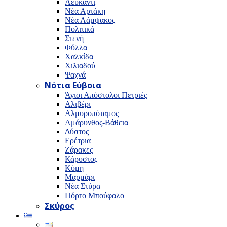
Λευκαντί
Νέα Αρτάκη
Νέα Λάμψακος
Πολιτικά
Στενή
Φύλλα
Χαλκίδα
Χιλιαδού
Ψαχνά
Νότια Εύβοια
Άγιοι Απόστολοι Πετριές
Αλιβέρι
Αλμυροπόταμος
Αμάρυνθος-Βάθεια
Δύστος
Ερέτρια
Ζάρακες
Κάρυστος
Κύμη
Μαρμάρι
Νέα Στύρα
Πόρτο Μπούφαλο
Σκύρος