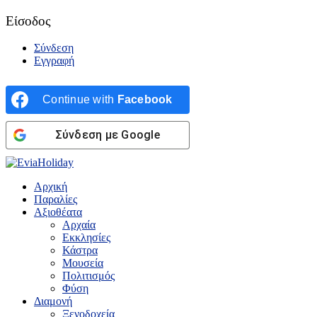
Είσοδος
Σύνδεση
Εγγραφή
Continue with
Facebook
Σύνδεση με Google
Αρχική
Παραλίες
Αξιοθέατα
Αρχαία
Εκκλησίες
Κάστρα
Μουσεία
Πολιτισμός
Φύση
Διαμονή
Ξενοδοχεία