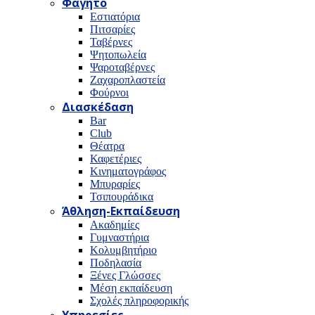
Φαγητό
Εστιατόρια
Πιτσαρίες
Ταβέρνες
Ψητοπωλεία
Ψαροταβέρνες
Ζαχαροπλαστεία
Φούρνοι
Διασκέδαση
Bar
Club
Θέατρα
Καφετέριες
Κινηματογράφος
Μπυραρίες
Τσιπουράδικα
Άθληση-Εκπαίδευση
Ακαδημίες
Γυμναστήρια
Κολυμβητήριο
Ποδηλασία
Ξένες Γλώσσες
Μέση εκπαίδευση
Σχολές πληροφορικής