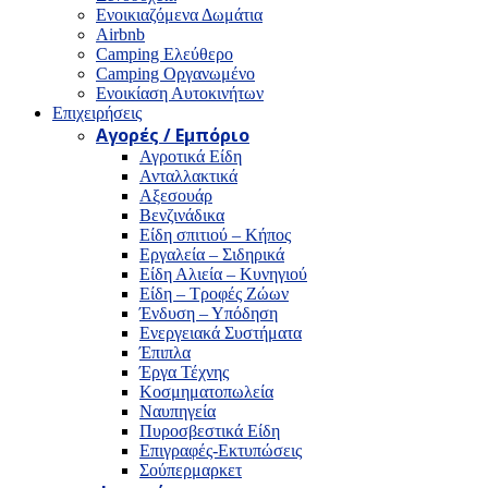
Ενοικιαζόμενα Δωμάτια
Airbnb
Camping Ελεύθερο
Camping Οργανωμένο
Ενοικίαση Αυτοκινήτων
Επιχειρήσεις
Αγορές / Εμπόριο
Αγροτικά Είδη
Ανταλλακτικά
Αξεσουάρ
Βενζινάδικα
Είδη σπιτιού – Κήπος
Εργαλεία – Σιδηρικά
Είδη Αλιεία – Κυνηγιού
Είδη – Τροφές Ζώων
Ένδυση – Υπόδηση
Ενεργειακά Συστήματα
Έπιπλα
Έργα Τέχνης
Κοσμηματοπωλεία
Ναυπηγεία
Πυροσβεστικά Είδη
Επιγραφές-Εκτυπώσεις
Σούπερμαρκετ