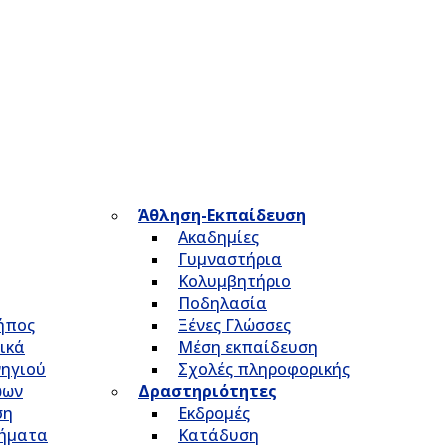
Άθληση-Εκπαίδευση
Ακαδημίες
Γυμναστήρια
Κολυμβητήριο
Ποδηλασία
Κήπος
Ξένες Γλώσσες
ικά
Μέση εκπαίδευση
νηγιού
Σχολές πληροφορικής
ώων
Δραστηριότητες
ση
Εκδρομές
τήματα
Κατάδυση