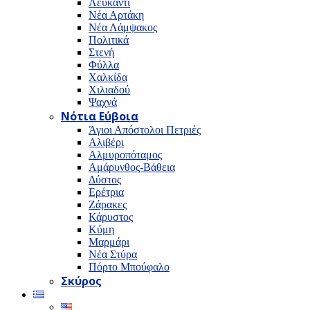
Λευκαντί
Νέα Αρτάκη
Νέα Λάμψακος
Πολιτικά
Στενή
Φύλλα
Χαλκίδα
Χιλιαδού
Ψαχνά
Νότια Εύβοια
Άγιοι Απόστολοι Πετριές
Αλιβέρι
Αλμυροπόταμος
Αμάρυνθος-Βάθεια
Δύστος
Ερέτρια
Ζάρακες
Κάρυστος
Κύμη
Μαρμάρι
Νέα Στύρα
Πόρτο Μπούφαλο
Σκύρος