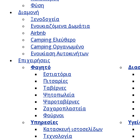
Φύση
Διαμονή
Ξενοδοχεία
Ενοικιαζόμενα Δωμάτια
Airbnb
Camping Ελεύθερο
Camping Οργανωμένο
Ενοικίαση Αυτοκινήτων
Επιχειρήσεις
Φαγητό
Δια
Εστιατόρια
Πιτσαρίες
Ταβέρνες
Ψητοπωλεία
Ψαροταβέρνες
Ζαχαροπλαστεία
Φούρνοι
Υπηρεσίες
Υγεί
Κατασκευή ιστοσελίδων
Τεχνολογία