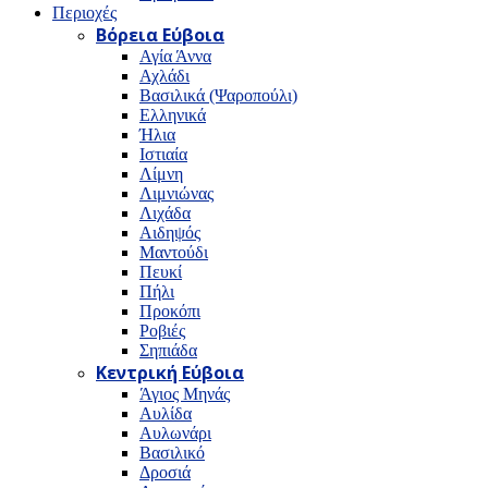
Περιοχές
Βόρεια Εύβοια
Αγία Άννα
Αχλάδι
Βασιλικά (Ψαροπούλι)
Ελληνικά
Ήλια
Ιστιαία
Λίμνη
Λιμνιώνας
Λιχάδα
Αιδηψός
Μαντούδι
Πευκί
Πήλι
Προκόπι
Ροβιές
Σηπιάδα
Κεντρική Εύβοια
Άγιος Μηνάς
Αυλίδα
Αυλωνάρι
Βασιλικό
Δροσιά