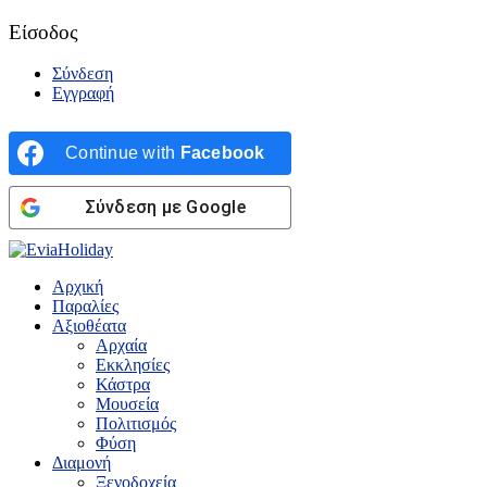
Είσοδος
Σύνδεση
Εγγραφή
Continue with
Facebook
Σύνδεση με Google
Αρχική
Παραλίες
Αξιοθέατα
Αρχαία
Εκκλησίες
Κάστρα
Μουσεία
Πολιτισμός
Φύση
Διαμονή
Ξενοδοχεία