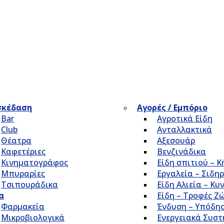
σκέδαση
Αγορές / Εμπόριο
Bar
Αγροτικά Είδη
Club
Ανταλλακτικά
Θέατρα
Αξεσουάρ
Καφετέριες
Βενζινάδικα
Κινηματογράφος
Είδη σπιτιού – 
Μπυραρίες
Εργαλεία – Σιδηρ
Τσιπουράδικα
Είδη Αλιεία – Κυ
α
Είδη – Τροφές Ζ
Φαρμακεία
Ένδυση – Υπόδη
Μικροβιολογικά
Ενεργειακά Συσ