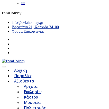
EviaHoliday
info@eviaholiday.gr
Βαρατάση 21, Χαλκίδα 34100
Φόρμα Επικοινωνίας
Αρχική
Παραλίες
Αξιοθέατα
Αρχαία
Εκκλησίες
Κάστρα
Μουσεία
Πολιτισμός