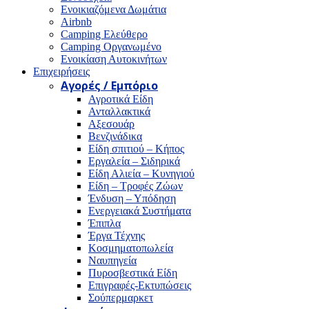
Ενοικιαζόμενα Δωμάτια
Airbnb
Camping Ελεύθερο
Camping Οργανωμένο
Ενοικίαση Αυτοκινήτων
Επιχειρήσεις
Αγορές / Εμπόριο
Αγροτικά Είδη
Ανταλλακτικά
Αξεσουάρ
Βενζινάδικα
Είδη σπιτιού – Κήπος
Εργαλεία – Σιδηρικά
Είδη Αλιεία – Κυνηγιού
Είδη – Τροφές Ζώων
Ένδυση – Υπόδηση
Ενεργειακά Συστήματα
Έπιπλα
Έργα Τέχνης
Κοσμηματοπωλεία
Ναυπηγεία
Πυροσβεστικά Είδη
Επιγραφές-Εκτυπώσεις
Σούπερμαρκετ