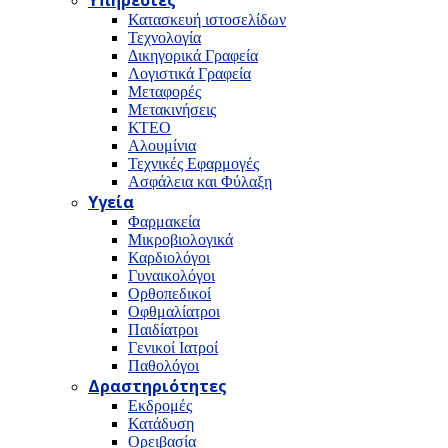
Υπηρεσίες
Κατασκευή ιστοσελίδων
Τεχνολογία
Δικηγορικά Γραφεία
Λογιστικά Γραφεία
Μεταφορές
Μετακινήσεις
ΚΤΕΟ
Αλουμίνια
Τεχνικές Εφαρμογές
Ασφάλεια και Φύλαξη
Υγεία
Φαρμακεία
Μικροβιολογικά
Καρδιολόγοι
Γυναικολόγοι
Ορθοπεδικοί
Οφθμαλίατροι
Παιδίατροι
Γενικοί Ιατροί
Παθολόγοι
Δραστηριότητες
Εκδρομές
Κατάδυση
Ορειβασία