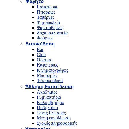
Φαγητό
Εστιατόρια
Πιτσαρίες
Ταβέρνες
Ψητοπωλεία
Ψαροταβέρνες
Ζαχαροπλαστεία
Φούρνοι
Διασκέδαση
Bar
Club
Θέατρα
Καφετέριες
Κινηματογράφος
Μπυραρίες
Τσιπουράδικα
Άθληση-Εκπαίδευση
Ακαδημίες
Γυμναστήρια
Κολυμβητήριο
Ποδηλασία
Ξένες Γλώσσες
Μέση εκπαίδευση
Σχολές πληροφορικής