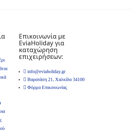
ια
Επικοινωνία με
ΕviaHoliday για
καταχώρηση
επιχειρήσεων:
έρι
θεια
info@eviaholiday.gr
ικά
Βαρατάση 21, Χαλκίδα 34100
Φόρμα Επικοινωνίας
α
οια
ς
ψού