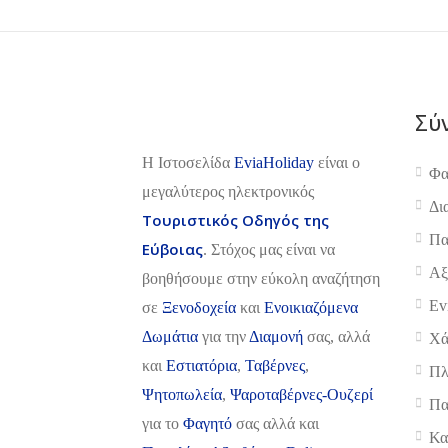
Σύ
H Ιστοσελίδα
EviaHoliday
είναι ο
Φα
μεγαλύτερος ηλεκτρονικός
Δι
Τουριστικός Οδηγός της
Πα
Εύβοιας
. Στόχος μας είναι να
Αξ
βοηθήσουμε στην εύκολη αναζήτηση
Ev
σε
Ξενοδοχεία
και
Ενοικιαζόμενα
Δωμάτια
για την
Διαμονή
σας, αλλά
Χά
και
Εστιατόρια
,
Ταβέρνες
,
Πλ
Ψητοπωλεία
,
Ψαροταβέρνες-Ουζερί
Πα
για το
Φαγητό
σας αλλά και
Κα