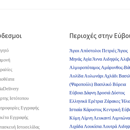
νδεσμοι
Περιοχές στην Εύβο
γητό
Άγιοι Απόστολοι Πετριές
Άγιος
Μηνάς
Αγία Άννα
Αιδηψός
Αλιβ
αμονή
Αλμυροπόταμος
Αμάρυνθος-Βά
ραλίες
Αυλίδα
Αυλωνάρι
Αχλάδι
Βασιλ
ιοθέατα
(Ψαροπούλι)
Βασιλικό
Βόρεια
iaDelivery
Εύβοια
Δάφνη
Δροσιά
Δύστος
ρτης Ιστότοπου
Ελληνικά
Ερέτρια
Ζάρακες
Ήλι
ηροφορίες Εγγραφής
Ιστιαία
Κάρυστος
Κεντρική Εύβ
κέτα Εγγραφής
Κύμη
Λίμνη
Λευκαντί
Λιμνιώνα
Λιχάδα
Λουκίσια
Λουτρά Αιδη
τασκευή Ιστοσελίδας