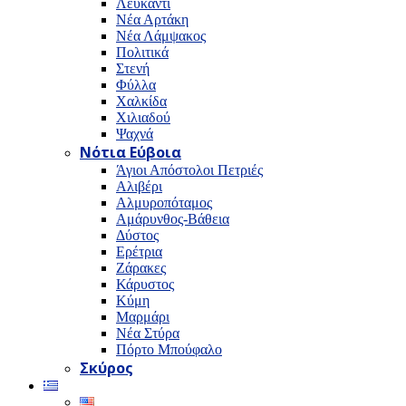
Λευκαντί
Νέα Αρτάκη
Νέα Λάμψακος
Πολιτικά
Στενή
Φύλλα
Χαλκίδα
Χιλιαδού
Ψαχνά
Νότια Εύβοια
Άγιοι Απόστολοι Πετριές
Αλιβέρι
Αλμυροπόταμος
Αμάρυνθος-Βάθεια
Δύστος
Ερέτρια
Ζάρακες
Κάρυστος
Κύμη
Μαρμάρι
Νέα Στύρα
Πόρτο Μπούφαλο
Σκύρος