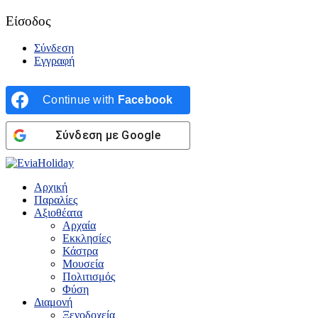
Είσοδος
Σύνδεση
Εγγραφή
Continue with
Facebook
Σύνδεση με Google
Αρχική
Παραλίες
Αξιοθέατα
Αρχαία
Εκκλησίες
Κάστρα
Μουσεία
Πολιτισμός
Φύση
Διαμονή
Ξενοδοχεία