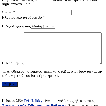
σημειώνονται με
*
Όνομα
*
Ηλεκτρονικό ταχυδρομείο
*
Η Αξιολόγησή σας
Η Κριτική σας
Αποθήκευση ονόματος. email και σελίδας στον browser για την
επόμενη φορά που θα αφήσω κριτική.
H Ιστοσελίδα
EviaHoliday
είναι ο μεγαλύτερος ηλεκτρονικός
Τουριστικός Οδηγός της Εύβοιας
. Στόχος μας είναι να