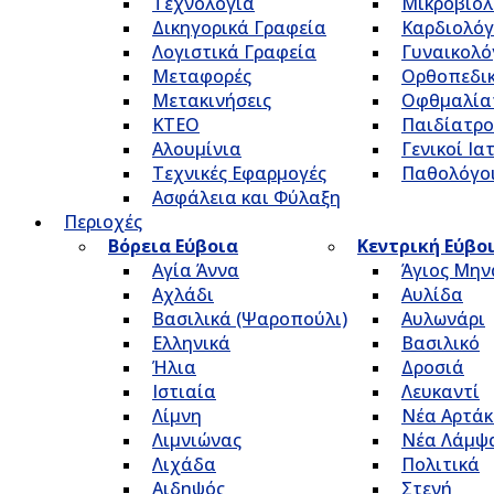
Τεχνολογία
Μικροβιολ
Δικηγορικά Γραφεία
Καρδιολόγ
Λογιστικά Γραφεία
Γυναικολό
Μεταφορές
Ορθοπεδικ
Μετακινήσεις
Οφθμαλία
ΚΤΕΟ
Παιδίατρο
Αλουμίνια
Γενικοί Ια
Τεχνικές Εφαρμογές
Παθολόγο
Ασφάλεια και Φύλαξη
Περιοχές
Βόρεια Εύβοια
Κεντρική Εύβο
Αγία Άννα
Άγιος Μην
Αχλάδι
Αυλίδα
Βασιλικά (Ψαροπούλι)
Αυλωνάρι
Ελληνικά
Βασιλικό
Ήλια
Δροσιά
Ιστιαία
Λευκαντί
Λίμνη
Νέα Αρτάκ
Λιμνιώνας
Νέα Λάμψ
Λιχάδα
Πολιτικά
Αιδηψός
Στενή