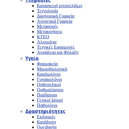
Υπηρεσίες
Κατασκευή ιστοσελίδων
Τεχνολογία
Δικηγορικά Γραφεία
Λογιστικά Γραφεία
Μεταφορές
Μετακινήσεις
ΚΤΕΟ
Αλουμίνια
Τεχνικές Εφαρμογές
Ασφάλεια και Φύλαξη
Υγεία
Φαρμακεία
Μικροβιολογικά
Καρδιολόγοι
Γυναικολόγοι
Ορθοπεδικοί
Οφθμαλίατροι
Παιδίατροι
Γενικοί Ιατροί
Παθολόγοι
Δραστηριότητες
Εκδρομές
Κατάδυση
Ορειβασία