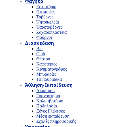
Φαγητό
Εστιατόρια
Πιτσαρίες
Ταβέρνες
Ψητοπωλεία
Ψαροταβέρνες
Ζαχαροπλαστεία
Φούρνοι
Διασκέδαση
Bar
Club
Θέατρα
Καφετέριες
Κινηματογράφος
Μπυραρίες
Τσιπουράδικα
Άθληση-Εκπαίδευση
Ακαδημίες
Γυμναστήρια
Κολυμβητήριο
Ποδηλασία
Ξένες Γλώσσες
Μέση εκπαίδευση
Σχολές πληροφορικής