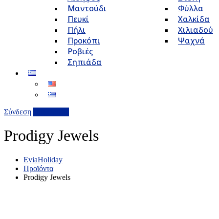
Μαντούδι
Φύλλα
Πευκί
Χαλκίδα
Πήλι
Χιλιαδού
Προκόπι
Ψαχνά
Ροβιές
Σηπιάδα
Σύνδεση
Επιχείρηση
Prodigy Jewels
EviaHoliday
Προϊόντα
Prodigy Jewels