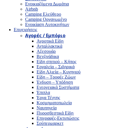
Ενοικιαζόμενα Δωμάτια
Airbnb
Camping Ελεύθερο
Camping Οργανωμένο
Ενοικίαση Αυτοκινήτων
Επιχειρήσεις
Αγορές / Εμπόριο
Αγροτικά Είδη
Ανταλλακτικά
Αξεσουάρ
Βενζινάδικα
Είδη σπιτιού – Κήπος
Εργαλεία – Σιδηρικά
Είδη Αλιεία – Κυνηγιού
Είδη – Τροφές Ζώων
Ένδυση – Υπόδηση
Ενεργειακά Συστήματα
Έπιπλα
Έργα Τέχνης
Κοσμηματοπωλεία
Ναυπηγεία
Πυροσβεστικά Είδη
Επιγραφές-Εκτυπώσεις
Σούπερμαρκετ