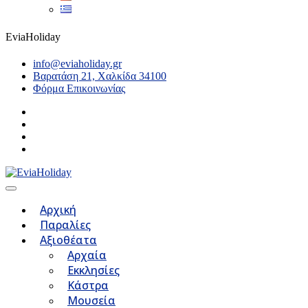
EviaHoliday
info@eviaholiday.gr
Βαρατάση 21, Χαλκίδα 34100
Φόρμα Επικοινωνίας
Αρχική
Παραλίες
Αξιοθέατα
Αρχαία
Εκκλησίες
Κάστρα
Μουσεία