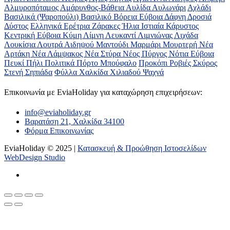
Αλμυροπόταμος
Αμάρυνθος-Βάθεια
Αυλίδα
Αυλωνάρι
Αχλάδι
Βασιλικά (Ψαροπούλι)
Βασιλικό
Βόρεια Εύβοια
Δάφνη
Δροσιά
Δύστος
Ελληνικά
Ερέτρια
Ζάρακες
Ήλια
Ιστιαία
Κάρυστος
Κεντρική Εύβοια
Κύμη
Λίμνη
Λευκαντί
Λιμνιώνας
Λιχάδα
Λουκίσια
Λουτρά Αιδηψού
Μαντούδι
Μαρμάρι
Μουρτερή
Νέα
Αρτάκη
Νέα Λάμψακος
Νέα Στύρα
Νέος Πύργος
Νότια Εύβοια
Πευκί
Πήλι
Πολιτικά
Πόρτο Μπούφαλο
Προκόπι
Ροβιές
Σκύρος
Στενή
Σηπιάδα
Φύλλα
Χαλκίδα
Χιλιαδού
Ψαχνά
Επικοινωνία με ΕviaHoliday για καταχώρηση επιχειρήσεων:
info@eviaholiday.gr
Βαρατάση 21, Χαλκίδα 34100
Φόρμα Επικοινωνίας
EviaHoliday © 2025 |
Κατασκευή & Προώθηση Ιστοσελίδων
WebDesign Studio