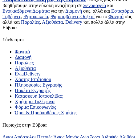
βοηθήσουμε στην εύκολη αναζήτηση σε
Ξενοδοχεία
και
Ενοικιαζόμενα Δωμάτια
για την
Διαμονή
σας, αλλά και
Εστιατόρια
,
Ταβέρνες
,
Ψητοπωλεία
,
Ψαροταβέρνες-Ουζερί
για το
Φαγητό
σας
αλλά και
Παραλίες
,
Αξιοθέατα
,
Delivery
και πολλά άλλα στην
Εύβοια.
Σύνδεσμοι
Φαγητό
Διαμονή
Παραλίες
Αξιοθέατα
EviaDelivery
Χάρτης Ιστότοπου
Πληροφορίες Εγγραφής
Πακέτα Εγγραφής
Κατασκευή Ιστοσελίδας
Χρήσιμα Τηλέφωνα
Φόρμα Επικοινωνίας
Όροι & Προϋποθέσεις Xρήσης
Περιοχές στην Εύβοια
Άγιοι Απόστολοι Πετριές
Άγιος Μηνάς
Αγία Άννα
Αιδηψός
Αλιβέρι