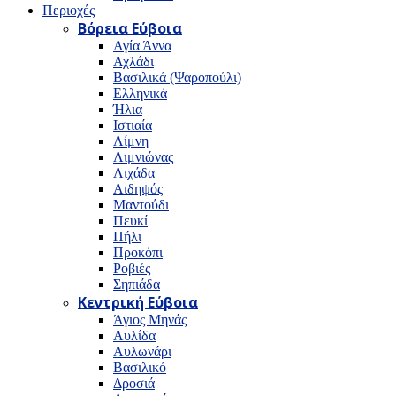
Περιοχές
Βόρεια Εύβοια
Αγία Άννα
Αχλάδι
Βασιλικά (Ψαροπούλι)
Ελληνικά
Ήλια
Ιστιαία
Λίμνη
Λιμνιώνας
Λιχάδα
Αιδηψός
Μαντούδι
Πευκί
Πήλι
Προκόπι
Ροβιές
Σηπιάδα
Κεντρική Εύβοια
Άγιος Μηνάς
Αυλίδα
Αυλωνάρι
Βασιλικό
Δροσιά