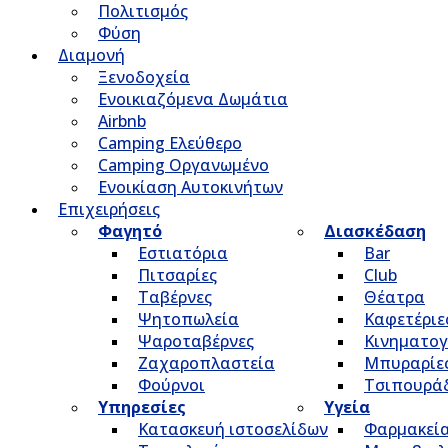
Πολιτισμός
Φύση
Διαμονή
Ξενοδοχεία
Ενοικιαζόμενα Δωμάτια
Airbnb
Camping Ελεύθερο
Camping Οργανωμένο
Ενοικίαση Αυτοκινήτων
Επιχειρήσεις
Φαγητό
Διασκέδαση
Εστιατόρια
Bar
Πιτσαρίες
Club
Ταβέρνες
Θέατρα
Ψητοπωλεία
Καφετέριε
Ψαροταβέρνες
Κινηματο
Ζαχαροπλαστεία
Μπυραρίε
Φούρνοι
Τσιπουρά
Υπηρεσίες
Υγεία
Κατασκευή ιστοσελίδων
Φαρμακεί