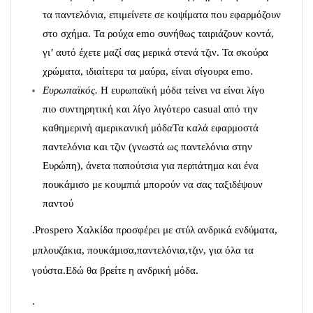
τα παντελόνια, επιμείνετε σε κοψίματα που εφαρμόζουν
στο σχήμα. Τα ρούχα emo συνήθως ταιριάζουν κοντά,
γι’ αυτό έχετε μαζί σας μερικά στενά τζιν. Τα σκούρα
χρώματα, ιδιαίτερα τα μαύρα, είναι σίγουρα emo.
Ευρωπαϊκός.
Η ευρωπαϊκή μόδα
τείνει να είναι λίγο
πιο συντηρητική και λίγο λιγότερο casual από την
καθημερινή αμερικανική μόδ
α
Τα καλά εφαρμοστά
παντελόνια και τζιν (γνωστά ως παντελόνια στην
Ευρώπη), άνετα παπούτσια για περπάτημα και ένα
πουκάμισο με κουμπιά μπορούν να σας ταξιδέψουν
παντού
.Prospero Χαλκίδα προσφέρει με στύλ ανδρικά ενδύματα,
μπλουζάκια, πουκάμισα,παντελόνια,τζιν, για όλα τα
γούστα.Εδώ θα βρείτε η ανδρική μόδα.
.