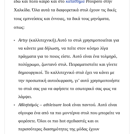
εδώ και πολύ καιρό και στο
κατάστημα
Prospero στην
Χαλκίδα. Όλα αυτά τα διαφορετικά στυλ έχουν τις δικές
τους εμπνεύσεις και έννοιες, τα δικά τους μηνύματα,
οπως:
Artsy
(καλλιτεχνική).Αυτό το στυλ χρησιμοποιείται για
να κάνετε μια δήλωση, να πείτε στον κόσμο λίγα
πράγματα για το ποιος είστε. Αυτό είναι ένα τολμηρό,
πολύχρωμο, ζωντανό στυλ. Πειραματιστείτε και γίνετε
δημιουργικοί. Το καλλιτεχνικό στυλ έχει να κάνει με
την προσωπική αυτοέκφραση, γι’ αυτό χρησιμοποιήστε
το στυλ σας για να αφήσετε το εσωτερικό σας φως να
λάμψει.
Αθλητισμός
–
athleisure
look
είναι παντού. Αυτό είναι
σίγουρα ένα από τα πιο μοντέρνα στυλ που μπορείτε να
φορέσετε. Όλοι οι πιο hot σχεδιαστές και οι
περισσότερες διασημότητες της μόδας έχουν