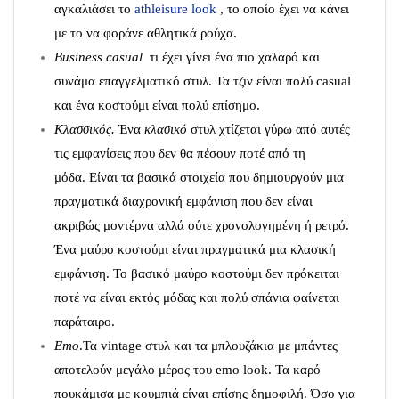
αγκαλιάσει το
athleisure look
, το οποίο έχει να κάνει
με το να φοράνε αθλητικά ρούχα.
Βusiness casual
τι έχει γίνει ένα πιο χαλαρό και
συνάμα επαγγελματικό στυλ. Τα τζιν είναι πολύ casual
και ένα κοστούμι είναι πολύ επίσημο.
Κλασσικός.
Ένα
κλασικό
στυλ χτίζεται γύρω από αυτές
τις εμφανίσεις που δεν θα πέσουν ποτέ από τη
μόδα. Είναι τα βασικά στοιχεία που δημιουργούν μια
πραγματικά διαχρονική εμφάνιση που δεν είναι
ακριβώς μοντέρνα αλλά ούτε χρονολογημένη ή ρετρό.
Ένα μαύρο κοστούμι είναι πραγματικά μια κλασική
εμφάνιση. Το βασικό μαύρο κοστούμι δεν πρόκειται
ποτέ να είναι εκτός μόδας και πολύ σπάνια φαίνεται
παράταιρο.
Emo
.Τα vintage στυλ και τα μπλουζάκια με μπάντες
αποτελούν μεγάλο μέρος του emo look. Τα καρό
πουκάμισα με κουμπιά είναι επίσης δημοφιλή. Όσο για