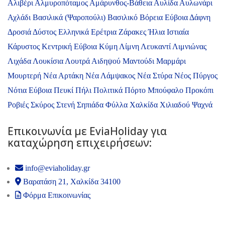
Αλιβέρι
Αλμυροπόταμος
Αμάρυνθος-Βάθεια
Αυλίδα
Αυλωνάρι
Αχλάδι
Βασιλικά (Ψαροπούλι)
Βασιλικό
Βόρεια Εύβοια
Δάφνη
Δροσιά
Δύστος
Ελληνικά
Ερέτρια
Ζάρακες
Ήλια
Ιστιαία
Κάρυστος
Κεντρική Εύβοια
Κύμη
Λίμνη
Λευκαντί
Λιμνιώνας
Λιχάδα
Λουκίσια
Λουτρά Αιδηψού
Μαντούδι
Μαρμάρι
Μουρτερή
Νέα Αρτάκη
Νέα Λάμψακος
Νέα Στύρα
Νέος Πύργος
Νότια Εύβοια
Πευκί
Πήλι
Πολιτικά
Πόρτο Μπούφαλο
Προκόπι
Ροβιές
Σκύρος
Στενή
Σηπιάδα
Φύλλα
Χαλκίδα
Χιλιαδού
Ψαχνά
Επικοινωνία με ΕviaHoliday για
καταχώρηση επιχειρήσεων:
info@eviaholiday.gr
Βαρατάση 21, Χαλκίδα 34100
Φόρμα Επικοινωνίας