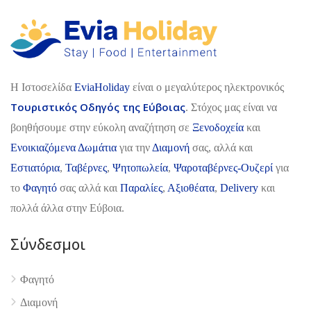
H Ιστοσελίδα
EviaHoliday
είναι ο μεγαλύτερος ηλεκτρονικός
Τουριστικός Οδηγός της Εύβοιας
. Στόχος μας είναι να
βοηθήσουμε στην εύκολη αναζήτηση σε
Ξενοδοχεία
και
Ενοικιαζόμενα Δωμάτια
για την
Διαμονή
σας, αλλά και
Εστιατόρια
,
Ταβέρνες
,
Ψητοπωλεία
,
Ψαροταβέρνες-Ουζερί
για
το
Φαγητό
σας αλλά και
Παραλίες
,
Αξιοθέατα
,
Delivery
και
πολλά άλλα στην Εύβοια.
Σύνδεσμοι
Φαγητό
Διαμονή