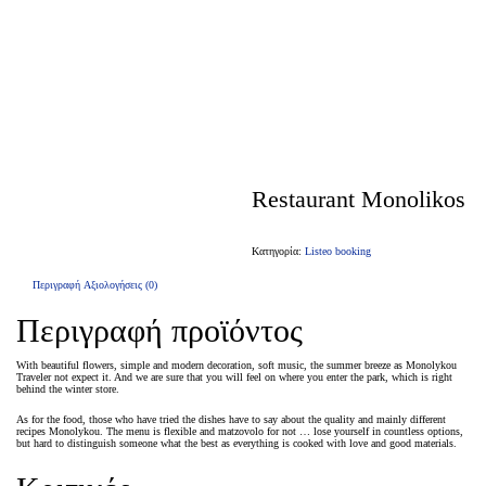
Restaurant Monolikos
Κατηγορία:
Listeo booking
Περιγραφή
Αξιολογήσεις (0)
Περιγραφή προϊόντος
With beautiful flowers, simple and modern decoration, soft music, the summer breeze as Monolykou
Traveler not expect it. And we are sure that you will feel on where you enter the park, which is right
behind the winter store.
As for the food, those who have tried the dishes have to say about the quality and mainly different
recipes Monolykou. The menu is flexible and matzovolo for not … lose yourself in countless options,
but hard to distinguish someone what the best as everything is cooked with love and good materials.