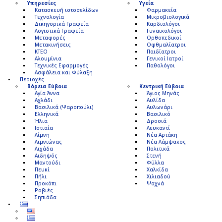
Υπηρεσίες
Υγεία
Κατασκευή ιστοσελίδων
Φαρμακεία
Τεχνολογία
Μικροβιολογικά
Δικηγορικά Γραφεία
Καρδιολόγοι
Λογιστικά Γραφεία
Γυναικολόγοι
Μεταφορές
Ορθοπεδικοί
Μετακινήσεις
Οφθμαλίατροι
ΚΤΕΟ
Παιδίατροι
Αλουμίνια
Γενικοί Ιατροί
Τεχνικές Εφαρμογές
Παθολόγοι
Ασφάλεια και Φύλαξη
Περιοχές
Βόρεια Εύβοια
Κεντρική Εύβοια
Αγία Άννα
Άγιος Μηνάς
Αχλάδι
Αυλίδα
Βασιλικά (Ψαροπούλι)
Αυλωνάρι
Ελληνικά
Βασιλικό
Ήλια
Δροσιά
Ιστιαία
Λευκαντί
Λίμνη
Νέα Αρτάκη
Λιμνιώνας
Νέα Λάμψακος
Λιχάδα
Πολιτικά
Αιδηψός
Στενή
Μαντούδι
Φύλλα
Πευκί
Χαλκίδα
Πήλι
Χιλιαδού
Προκόπι
Ψαχνά
Ροβιές
Σηπιάδα