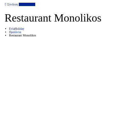
Σύνδεση
Επιχείρηση
Restaurant Monolikos
EviaHoliday
Προϊόντα
Restaurant Monolikos