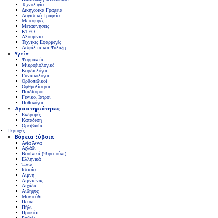
Τεχνολογία
Δικηγορικά Γραφεία
Λογιστικά Γραφεία
Μεταφορές
Μετακινήσεις
ΚΤΕΟ
Αλουμίνια
Τεχνικές Εφαρμογές
Ασφάλεια και Φύλαξη
Υγεία
Φαρμακεία
Μικροβιολογικά
Καρδιολόγοι
Γυναικολόγοι
Ορθοπεδικοί
Οφθμαλίατροι
Παιδίατροι
Γενικοί Ιατροί
Παθολόγοι
Δραστηριότητες
Εκδρομές
Κατάδυση
Ορειβασία
Περιοχές
Βόρεια Εύβοια
Αγία Άννα
Αχλάδι
Βασιλικά (Ψαροπούλι)
Ελληνικά
Ήλια
Ιστιαία
Λίμνη
Λιμνιώνας
Λιχάδα
Αιδηψός
Μαντούδι
Πευκί
Πήλι
Προκόπι
Ροβιές