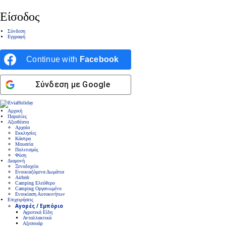
Είσοδος
Σύνδεση
Εγγραφή
Continue with
Facebook
Σύνδεση με Google
Αρχική
Παραλίες
Αξιοθέατα
Αρχαία
Εκκλησίες
Κάστρα
Μουσεία
Πολιτισμός
Φύση
Διαμονή
Ξενοδοχεία
Ενοικιαζόμενα Δωμάτια
Airbnb
Camping Ελεύθερο
Camping Οργανωμένο
Ενοικίαση Αυτοκινήτων
Επιχειρήσεις
Αγορές / Εμπόριο
Αγροτικά Είδη
Ανταλλακτικά
Αξεσουάρ