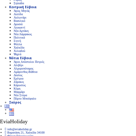
Σηπιάδα
Κεντρική Εύβοια
Άγιος Μηνάς
Αυλίδα
Αυλωνάρι
Βασιλικό
Δροσιά
Λευκαντί
Νέα Αρτάκη
Νέα Λάμψακος
Πολιτικά
Στενή
Φύλλα
Χαλκίδα
Χιλιαδού
Ψαχνά
Νότια Εύβοια
Άγιοι Απόστολοι Πετριές
Αλιβέρι
Αλμυροπόταμος
Αμάρυνθος-Βάθεια
Δύστος
Ερέτρια
Ζάρακες
Κάρυστος
Κύμη
Μαρμάρι
Νέα Στύρα
Πόρτο Μπούφαλο
Σκύρος
EviaHoliday
info@eviaholiday.gr
Βαρατάση 21, Χαλκίδα 34100
Φόρμα Επικοινωνίας