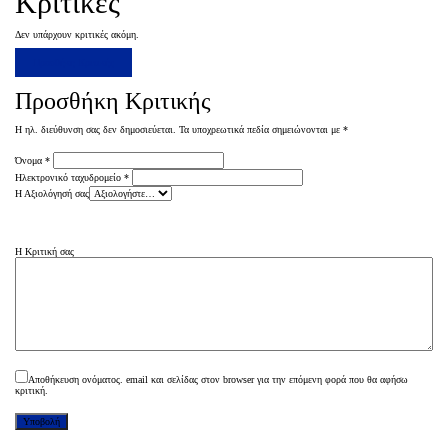
Κριτικές
Δεν υπάρχουν κριτικές ακόμη.
Προσθήκη Κριτικής
Προσθήκη Κριτικής
Η ηλ. διεύθυνση σας δεν δημοσιεύεται.
Τα υποχρεωτικά πεδία σημειώνονται με
*
Όνομα
*
Ηλεκτρονικό ταχυδρομείο
*
Η Αξιολόγησή σας
Η Κριτική σας
Αποθήκευση ονόματος. email και σελίδας στον browser για την επόμενη φορά που θα αφήσω
κριτική.