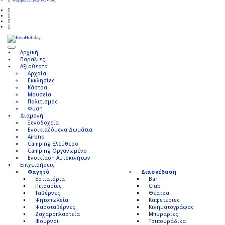
Αρχική
Παραλίες
Αξιοθέατα
Αρχαία
Εκκλησίες
Κάστρα
Μουσεία
Πολιτισμός
Φύση
Διαμονή
Ξενοδοχεία
Ενοικιαζόμενα Δωμάτια
Airbnb
Camping Ελεύθερο
Camping Οργανωμένο
Ενοικίαση Αυτοκινήτων
Επιχειρήσεις
Φαγητό
Διασκέδαση
Εστιατόρια
Bar
Πιτσαρίες
Club
Ταβέρνες
Θέατρα
Ψητοπωλεία
Καφετέριες
Ψαροταβέρνες
Κινηματογράφος
Ζαχαροπλαστεία
Μπυραρίες
Φούρνοι
Τσιπουράδικα