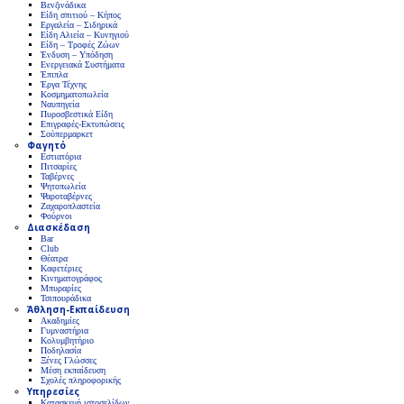
Βενζινάδικα
Είδη σπιτιού – Κήπος
Εργαλεία – Σιδηρικά
Είδη Αλιεία – Κυνηγιού
Είδη – Τροφές Ζώων
Ένδυση – Υπόδηση
Ενεργειακά Συστήματα
Έπιπλα
Έργα Τέχνης
Κοσμηματοπωλεία
Ναυπηγεία
Πυροσβεστικά Είδη
Επιγραφές-Εκτυπώσεις
Σούπερμαρκετ
Φαγητό
Εστιατόρια
Πιτσαρίες
Ταβέρνες
Ψητοπωλεία
Ψαροταβέρνες
Ζαχαροπλαστεία
Φούρνοι
Διασκέδαση
Bar
Club
Θέατρα
Καφετέριες
Κινηματογράφος
Μπυραρίες
Τσιπουράδικα
Άθληση-Εκπαίδευση
Ακαδημίες
Γυμναστήρια
Κολυμβητήριο
Ποδηλασία
Ξένες Γλώσσες
Μέση εκπαίδευση
Σχολές πληροφορικής
Υπηρεσίες
Κατασκευή ιστοσελίδων