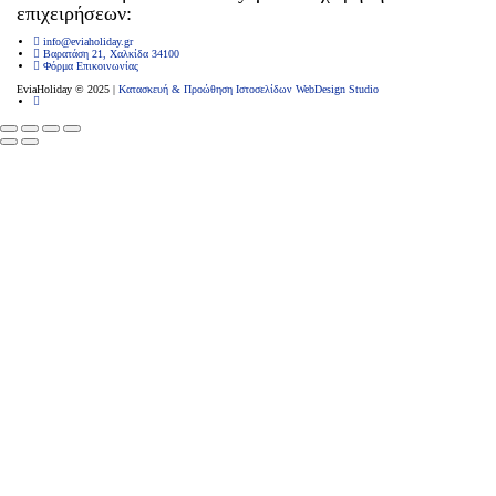
επιχειρήσεων:
info@eviaholiday.gr
Βαρατάση 21, Χαλκίδα 34100
Φόρμα Επικοινωνίας
EviaHoliday © 2025 |
Κατασκευή & Προώθηση Ιστοσελίδων WebDesign Studio