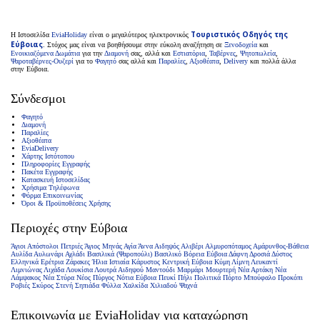
Τουριστικός Οδηγός της
H Ιστοσελίδα
EviaHoliday
είναι ο μεγαλύτερος ηλεκτρονικός
Εύβοιας
. Στόχος μας είναι να βοηθήσουμε στην εύκολη αναζήτηση σε
Ξενοδοχεία
και
Ενοικιαζόμενα Δωμάτια
για την
Διαμονή
σας, αλλά και
Εστιατόρια
,
Ταβέρνες
,
Ψητοπωλεία
,
Ψαροταβέρνες-Ουζερί
για το
Φαγητό
σας αλλά και
Παραλίες
,
Αξιοθέατα
,
Delivery
και πολλά άλλα
στην Εύβοια.
Σύνδεσμοι
Φαγητό
Διαμονή
Παραλίες
Αξιοθέατα
EviaDelivery
Χάρτης Ιστότοπου
Πληροφορίες Εγγραφής
Πακέτα Εγγραφής
Κατασκευή Ιστοσελίδας
Χρήσιμα Τηλέφωνα
Φόρμα Επικοινωνίας
Όροι & Προϋποθέσεις Xρήσης
Περιοχές στην Εύβοια
Άγιοι Απόστολοι Πετριές
Άγιος Μηνάς
Αγία Άννα
Αιδηψός
Αλιβέρι
Αλμυροπόταμος
Αμάρυνθος-Βάθεια
Αυλίδα
Αυλωνάρι
Αχλάδι
Βασιλικά (Ψαροπούλι)
Βασιλικό
Βόρεια Εύβοια
Δάφνη
Δροσιά
Δύστος
Ελληνικά
Ερέτρια
Ζάρακες
Ήλια
Ιστιαία
Κάρυστος
Κεντρική Εύβοια
Κύμη
Λίμνη
Λευκαντί
Λιμνιώνας
Λιχάδα
Λουκίσια
Λουτρά Αιδηψού
Μαντούδι
Μαρμάρι
Μουρτερή
Νέα Αρτάκη
Νέα
Λάμψακος
Νέα Στύρα
Νέος Πύργος
Νότια Εύβοια
Πευκί
Πήλι
Πολιτικά
Πόρτο Μπούφαλο
Προκόπι
Ροβιές
Σκύρος
Στενή
Σηπιάδα
Φύλλα
Χαλκίδα
Χιλιαδού
Ψαχνά
Επικοινωνία με ΕviaHoliday για καταχώρηση