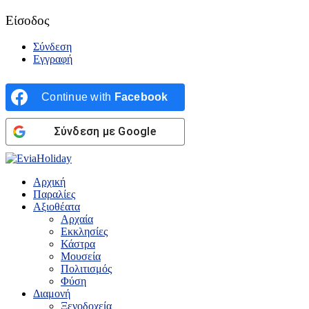
Είσοδος
Σύνδεση
Εγγραφή
Continue with
Facebook
Σύνδεση με Google
Αρχική
Παραλίες
Αξιοθέατα
Αρχαία
Εκκλησίες
Κάστρα
Μουσεία
Πολιτισμός
Φύση
Διαμονή
Ξενοδοχεία