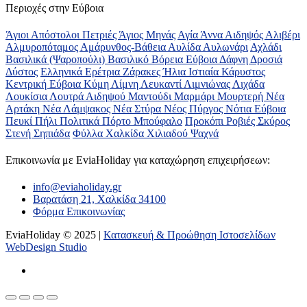
Περιοχές στην Εύβοια
Άγιοι Απόστολοι Πετριές
Άγιος Μηνάς
Αγία Άννα
Αιδηψός
Αλιβέρι
Αλμυροπόταμος
Αμάρυνθος-Βάθεια
Αυλίδα
Αυλωνάρι
Αχλάδι
Βασιλικά (Ψαροπούλι)
Βασιλικό
Βόρεια Εύβοια
Δάφνη
Δροσιά
Δύστος
Ελληνικά
Ερέτρια
Ζάρακες
Ήλια
Ιστιαία
Κάρυστος
Κεντρική Εύβοια
Κύμη
Λίμνη
Λευκαντί
Λιμνιώνας
Λιχάδα
Λουκίσια
Λουτρά Αιδηψού
Μαντούδι
Μαρμάρι
Μουρτερή
Νέα
Αρτάκη
Νέα Λάμψακος
Νέα Στύρα
Νέος Πύργος
Νότια Εύβοια
Πευκί
Πήλι
Πολιτικά
Πόρτο Μπούφαλο
Προκόπι
Ροβιές
Σκύρος
Στενή
Σηπιάδα
Φύλλα
Χαλκίδα
Χιλιαδού
Ψαχνά
Επικοινωνία με ΕviaHoliday για καταχώρηση επιχειρήσεων:
info@eviaholiday.gr
Βαρατάση 21, Χαλκίδα 34100
Φόρμα Επικοινωνίας
EviaHoliday © 2025 |
Κατασκευή & Προώθηση Ιστοσελίδων
WebDesign Studio