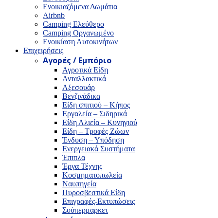
Ενοικιαζόμενα Δωμάτια
Airbnb
Camping Ελεύθερο
Camping Οργανωμένο
Ενοικίαση Αυτοκινήτων
Επιχειρήσεις
Αγορές / Εμπόριο
Αγροτικά Είδη
Ανταλλακτικά
Αξεσουάρ
Βενζινάδικα
Είδη σπιτιού – Κήπος
Εργαλεία – Σιδηρικά
Είδη Αλιεία – Κυνηγιού
Είδη – Τροφές Ζώων
Ένδυση – Υπόδηση
Ενεργειακά Συστήματα
Έπιπλα
Έργα Τέχνης
Κοσμηματοπωλεία
Ναυπηγεία
Πυροσβεστικά Είδη
Επιγραφές-Εκτυπώσεις
Σούπερμαρκετ