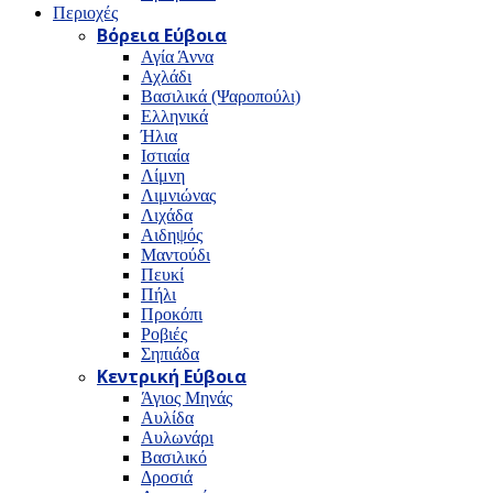
Περιοχές
Βόρεια Εύβοια
Αγία Άννα
Αχλάδι
Βασιλικά (Ψαροπούλι)
Ελληνικά
Ήλια
Ιστιαία
Λίμνη
Λιμνιώνας
Λιχάδα
Αιδηψός
Μαντούδι
Πευκί
Πήλι
Προκόπι
Ροβιές
Σηπιάδα
Κεντρική Εύβοια
Άγιος Μηνάς
Αυλίδα
Αυλωνάρι
Βασιλικό
Δροσιά