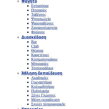
Φαγητό
Εστιατόρια
Πιτσαρίες
Ταβέρνες
Ψητοπωλεία
Ψαροταβέρνες
Ζαχαροπλαστεία
Φούρνοι
Διασκέδαση
Bar
Club
Θέατρα
Καφετέριες
Κινηματογράφος
Μπυραρίες
Τσιπουράδικα
Άθληση-Εκπαίδευση
Ακαδημίες
Γυμναστήρια
Κολυμβητήριο
Ποδηλασία
Ξένες Γλώσσες
Μέση εκπαίδευση
Σχολές πληροφορικής