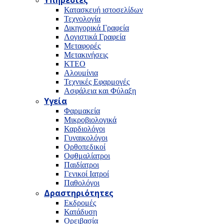
Υπηρεσίες
Κατασκευή ιστοσελίδων
Τεχνολογία
Δικηγορικά Γραφεία
Λογιστικά Γραφεία
Μεταφορές
Μετακινήσεις
ΚΤΕΟ
Αλουμίνια
Τεχνικές Εφαρμογές
Ασφάλεια και Φύλαξη
Υγεία
Φαρμακεία
Μικροβιολογικά
Καρδιολόγοι
Γυναικολόγοι
Ορθοπεδικοί
Οφθμαλίατροι
Παιδίατροι
Γενικοί Ιατροί
Παθολόγοι
Δραστηριότητες
Εκδρομές
Κατάδυση
Ορειβασία