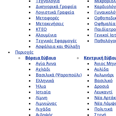
Τεχνολογία
Μικροβιολ
Δικηγορικά Γραφεία
Καρδιολόγ
Λογιστικά Γραφεία
Γυναικολό
Μεταφορές
Ορθοπεδικ
Μετακινήσεις
Οφθμαλία
ΚΤΕΟ
Παιδίατρο
Αλουμίνια
Γενικοί Ια
Τεχνικές Εφαρμογές
Παθολόγο
Ασφάλεια και Φύλαξη
Περιοχές
Βόρεια Εύβοια
Κεντρική Εύβο
Αγία Άννα
Άγιος Μην
Αχλάδι
Αυλίδα
Βασιλικά (Ψαροπούλι)
Αυλωνάρι
Ελληνικά
Βασιλικό
Ήλια
Δροσιά
Ιστιαία
Λευκαντί
Λίμνη
Νέα Αρτάκ
Λιμνιώνας
Νέα Λάμψ
Λιχάδα
Πολιτικά
Αιδηψός
Στενή