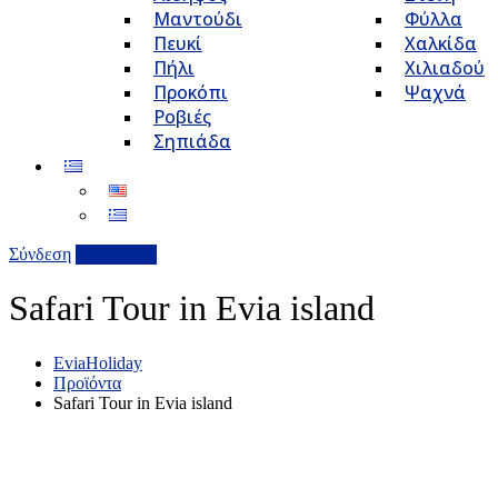
Μαντούδι
Φύλλα
Πευκί
Χαλκίδα
Πήλι
Χιλιαδού
Προκόπι
Ψαχνά
Ροβιές
Σηπιάδα
Σύνδεση
Επιχείρηση
Safari Tour in Evia island
EviaHoliday
Προϊόντα
Safari Tour in Evia island