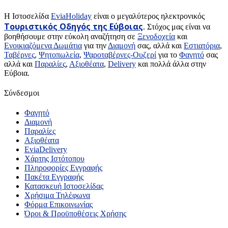
H Ιστοσελίδα
EviaHoliday
είναι ο μεγαλύτερος ηλεκτρονικός
Τουριστικός Οδηγός της Εύβοιας
. Στόχος μας είναι να
βοηθήσουμε στην εύκολη αναζήτηση σε
Ξενοδοχεία
και
Ενοικιαζόμενα Δωμάτια
για την
Διαμονή
σας, αλλά και
Εστιατόρια
,
Ταβέρνες
,
Ψητοπωλεία
,
Ψαροταβέρνες-Ουζερί
για το
Φαγητό
σας
αλλά και
Παραλίες
,
Αξιοθέατα
,
Delivery
και πολλά άλλα στην
Εύβοια.
Σύνδεσμοι
Φαγητό
Διαμονή
Παραλίες
Αξιοθέατα
EviaDelivery
Χάρτης Ιστότοπου
Πληροφορίες Εγγραφής
Πακέτα Εγγραφής
Κατασκευή Ιστοσελίδας
Χρήσιμα Τηλέφωνα
Φόρμα Επικοινωνίας
Όροι & Προϋποθέσεις Xρήσης