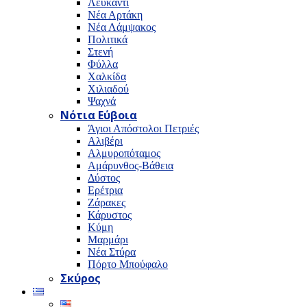
Λευκαντί
Νέα Αρτάκη
Νέα Λάμψακος
Πολιτικά
Στενή
Φύλλα
Χαλκίδα
Χιλιαδού
Ψαχνά
Νότια Εύβοια
Άγιοι Απόστολοι Πετριές
Αλιβέρι
Αλμυροπόταμος
Αμάρυνθος-Βάθεια
Δύστος
Ερέτρια
Ζάρακες
Κάρυστος
Κύμη
Μαρμάρι
Νέα Στύρα
Πόρτο Μπούφαλο
Σκύρος