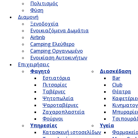
Πολιτισμός
Φύση
Διαμονή
Ξενοδοχεία
Ενοικιαζόμενα Δωμάτια
Airbnb
Camping Ελεύθερο
Camping Οργανωμένο
Ενοικίαση Αυτοκινήτων
Επιχειρήσεις
Φαγητό
Διασκέδαση
Εστιατόρια
Bar
Πιτσαρίες
Club
Ταβέρνες
Θέατρα
Ψητοπωλεία
Καφετέριε
Ψαροταβέρνες
Κινηματο
Ζαχαροπλαστεία
Μπυραρίε
Φούρνοι
Τσιπουρά
Υπηρεσίες
Υγεία
Κατασκευή ιστοσελίδων
Φαρμακεί