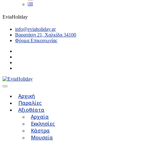
EviaHoliday
info@eviaholiday.gr
Βαρατάση 21, Χαλκίδα 34100
Φόρμα Επικοινωνίας
Αρχική
Παραλίες
Αξιοθέατα
Αρχαία
Εκκλησίες
Κάστρα
Μουσεία