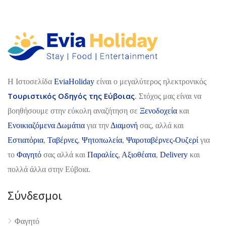
H Ιστοσελίδα
EviaHoliday
είναι ο μεγαλύτερος ηλεκτρονικός
Τουριστικός Οδηγός της Εύβοιας
. Στόχος μας είναι να
βοηθήσουμε στην εύκολη αναζήτηση σε
Ξενοδοχεία
και
Ενοικιαζόμενα Δωμάτια
για την
Διαμονή
σας, αλλά και
Εστιατόρια
,
Ταβέρνες
,
Ψητοπωλεία
,
Ψαροταβέρνες-Ουζερί
για
το
Φαγητό
σας αλλά και
Παραλίες
,
Αξιοθέατα
,
Delivery
και
πολλά άλλα στην Εύβοια.
Σύνδεσμοι
Φαγητό