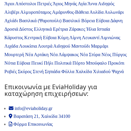
Άγιοι Απόστολοι Πετριές
Άγιος Μηνάς
Αγία Άννα
Αιδηψός
Αλιβέρι
Αλμυροπόταμος
Αμάρυνθος-Βάθεια
Αυλίδα
Αυλωνάρι
Αχλάδι
Βασιλικά (Ψαροπούλι)
Βασιλικό
Βόρεια Εύβοια
Δάφνη
Δροσιά
Δύστος
Ελληνικά
Ερέτρια
Ζάρακες
Ήλια
Ιστιαία
Κάρυστος
Κεντρική Εύβοια
Κύμη
Λίμνη
Λευκαντί
Λιμνιώνας
Λιχάδα
Λουκίσια
Λουτρά Αιδηψού
Μαντούδι
Μαρμάρι
Μουρτερή
Νέα Αρτάκη
Νέα Λάμψακος
Νέα Στύρα
Νέος Πύργος
Νότια Εύβοια
Πευκί
Πήλι
Πολιτικά
Πόρτο Μπούφαλο
Προκόπι
Ροβιές
Σκύρος
Στενή
Σηπιάδα
Φύλλα
Χαλκίδα
Χιλιαδού
Ψαχνά
Επικοινωνία με ΕviaHoliday για
καταχώρηση επιχειρήσεων:
info@eviaholiday.gr
Βαρατάση 21, Χαλκίδα 34100
Φόρμα Επικοινωνίας