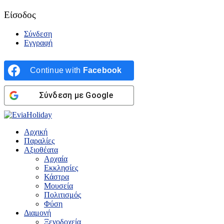
Είσοδος
Σύνδεση
Εγγραφή
Continue with
Facebook
Σύνδεση με Google
Αρχική
Παραλίες
Αξιοθέατα
Αρχαία
Εκκλησίες
Κάστρα
Μουσεία
Πολιτισμός
Φύση
Διαμονή
Ξενοδοχεία