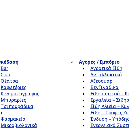
σκέδαση
Αγορές / Εμπόριο
Bar
Αγροτικά Είδη
Club
Ανταλλακτικά
Θέατρα
Αξεσουάρ
Καφετέριες
Βενζινάδικα
Κινηματογράφος
Είδη σπιτιού – 
Μπυραρίες
Εργαλεία – Σιδηρ
Τσιπουράδικα
Είδη Αλιεία – Κυ
α
Είδη – Τροφές Ζ
Φαρμακεία
Ένδυση – Υπόδη
Μικροβιολογικά
Ενεργειακά Συσ