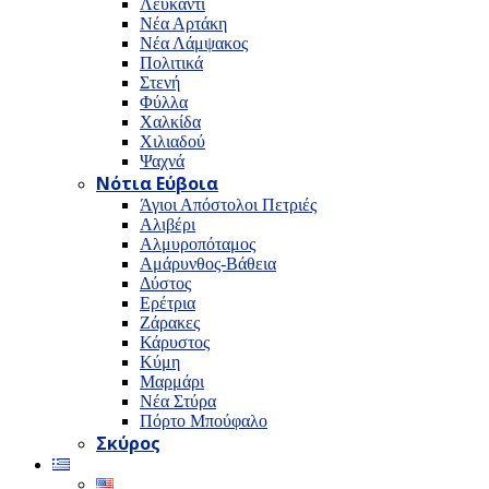
Λευκαντί
Νέα Αρτάκη
Νέα Λάμψακος
Πολιτικά
Στενή
Φύλλα
Χαλκίδα
Χιλιαδού
Ψαχνά
Νότια Εύβοια
Άγιοι Απόστολοι Πετριές
Αλιβέρι
Αλμυροπόταμος
Αμάρυνθος-Βάθεια
Δύστος
Ερέτρια
Ζάρακες
Κάρυστος
Κύμη
Μαρμάρι
Νέα Στύρα
Πόρτο Μπούφαλο
Σκύρος