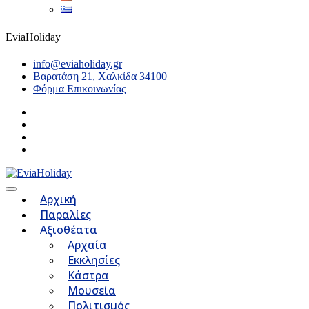
EviaHoliday
info@eviaholiday.gr
Βαρατάση 21, Χαλκίδα 34100
Φόρμα Επικοινωνίας
Αρχική
Παραλίες
Αξιοθέατα
Αρχαία
Εκκλησίες
Κάστρα
Μουσεία
Πολιτισμός