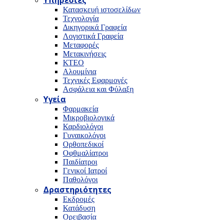
Υπηρεσίες
Κατασκευή ιστοσελίδων
Τεχνολογία
Δικηγορικά Γραφεία
Λογιστικά Γραφεία
Μεταφορές
Μετακινήσεις
ΚΤΕΟ
Αλουμίνια
Τεχνικές Εφαρμογές
Ασφάλεια και Φύλαξη
Υγεία
Φαρμακεία
Μικροβιολογικά
Καρδιολόγοι
Γυναικολόγοι
Ορθοπεδικοί
Οφθμαλίατροι
Παιδίατροι
Γενικοί Ιατροί
Παθολόγοι
Δραστηριότητες
Εκδρομές
Κατάδυση
Ορειβασία