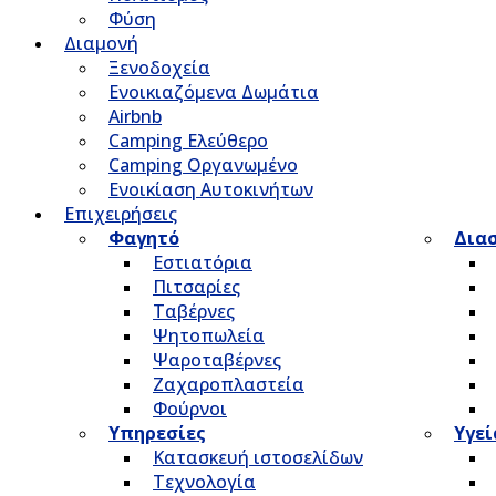
Φύση
Διαμονή
Ξενοδοχεία
Ενοικιαζόμενα Δωμάτια
Airbnb
Camping Ελεύθερο
Camping Οργανωμένο
Ενοικίαση Αυτοκινήτων
Επιχειρήσεις
Φαγητό
Δια
Εστιατόρια
Πιτσαρίες
Ταβέρνες
Ψητοπωλεία
Ψαροταβέρνες
Ζαχαροπλαστεία
Φούρνοι
Υπηρεσίες
Υγεί
Κατασκευή ιστοσελίδων
Τεχνολογία