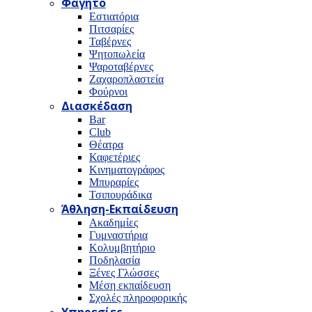
Φαγητό
Εστιατόρια
Πιτσαρίες
Ταβέρνες
Ψητοπωλεία
Ψαροταβέρνες
Ζαχαροπλαστεία
Φούρνοι
Διασκέδαση
Bar
Club
Θέατρα
Καφετέριες
Κινηματογράφος
Μπυραρίες
Τσιπουράδικα
Άθληση-Εκπαίδευση
Ακαδημίες
Γυμναστήρια
Κολυμβητήριο
Ποδηλασία
Ξένες Γλώσσες
Μέση εκπαίδευση
Σχολές πληροφορικής