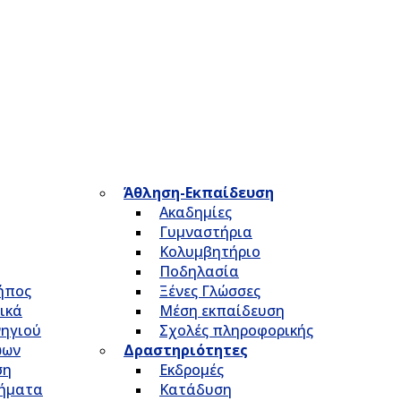
Άθληση-Εκπαίδευση
Ακαδημίες
Γυμναστήρια
Κολυμβητήριο
Ποδηλασία
Κήπος
Ξένες Γλώσσες
ικά
Μέση εκπαίδευση
νηγιού
Σχολές πληροφορικής
ώων
Δραστηριότητες
ση
Εκδρομές
τήματα
Κατάδυση