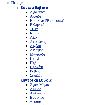
Περιοχές
Βόρεια Εύβοια
Αγία Άννα
Αχλάδι
Βασιλικά (Ψαροπούλι)
Ελληνικά
Ήλια
Ιστιαία
Λίμνη
Λιμνιώνας
Λιχάδα
Αιδηψός
Μαντούδι
Πευκί
Πήλι
Προκόπι
Ροβιές
Σηπιάδα
Κεντρική Εύβοια
Άγιος Μηνάς
Αυλίδα
Αυλωνάρι
Βασιλικό
Δροσιά