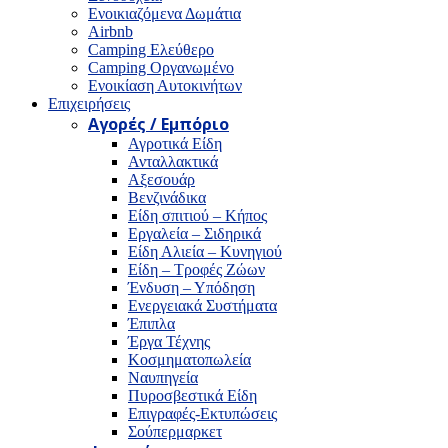
Ενοικιαζόμενα Δωμάτια
Airbnb
Camping Ελεύθερο
Camping Οργανωμένο
Ενοικίαση Αυτοκινήτων
Επιχειρήσεις
Αγορές / Εμπόριο
Αγροτικά Είδη
Ανταλλακτικά
Αξεσουάρ
Βενζινάδικα
Είδη σπιτιού – Κήπος
Εργαλεία – Σιδηρικά
Είδη Αλιεία – Κυνηγιού
Είδη – Τροφές Ζώων
Ένδυση – Υπόδηση
Ενεργειακά Συστήματα
Έπιπλα
Έργα Τέχνης
Κοσμηματοπωλεία
Ναυπηγεία
Πυροσβεστικά Είδη
Επιγραφές-Εκτυπώσεις
Σούπερμαρκετ