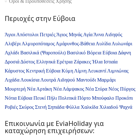
Όροι & Προϋποθέσεις Xρήσης
Περιοχές στην Εύβοια
Άγιοι Απόστολοι Πετριές
Άγιος Μηνάς
Αγία Άννα
Αιδηψός
Αλιβέρι
Αλμυροπόταμος
Αμάρυνθος-Βάθεια
Αυλίδα
Αυλωνάρι
Αχλάδι
Βασιλικά (Ψαροπούλι)
Βασιλικό
Βόρεια Εύβοια
Δάφνη
Δροσιά
Δύστος
Ελληνικά
Ερέτρια
Ζάρακες
Ήλια
Ιστιαία
Κάρυστος
Κεντρική Εύβοια
Κύμη
Λίμνη
Λευκαντί
Λιμνιώνας
Λιχάδα
Λουκίσια
Λουτρά Αιδηψού
Μαντούδι
Μαρμάρι
Μουρτερή
Νέα Αρτάκη
Νέα Λάμψακος
Νέα Στύρα
Νέος Πύργος
Νότια Εύβοια
Πευκί
Πήλι
Πολιτικά
Πόρτο Μπούφαλο
Προκόπι
Ροβιές
Σκύρος
Στενή
Σηπιάδα
Φύλλα
Χαλκίδα
Χιλιαδού
Ψαχνά
Επικοινωνία με ΕviaHoliday για
καταχώρηση επιχειρήσεων: