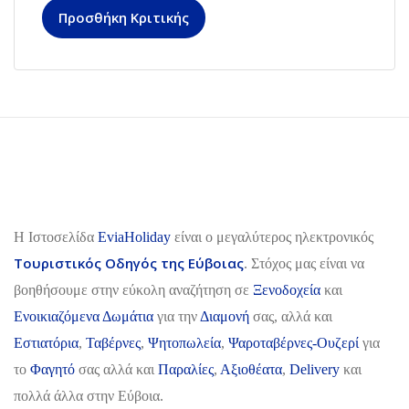
Προσθήκη Κριτικής
H Ιστοσελίδα
EviaHoliday
είναι ο μεγαλύτερος ηλεκτρονικός
Τουριστικός Οδηγός της Εύβοιας
. Στόχος μας είναι να
βοηθήσουμε στην εύκολη αναζήτηση σε
Ξενοδοχεία
και
Ενοικιαζόμενα Δωμάτια
για την
Διαμονή
σας, αλλά και
Εστιατόρια
,
Ταβέρνες
,
Ψητοπωλεία
,
Ψαροταβέρνες-Ουζερί
για
το
Φαγητό
σας αλλά και
Παραλίες
,
Αξιοθέατα
,
Delivery
και
πολλά άλλα στην Εύβοια.