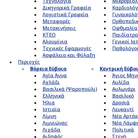
Τεχνολογία
Μικροβιολ
Δικηγορικά Γραφεία
Καρδιολόγ
Λογιστικά Γραφεία
Γυναικολό
Μεταφορές
Ορθοπεδικ
Μετακινήσεις
Οφθμαλία
ΚΤΕΟ
Παιδίατρο
Αλουμίνια
Γενικοί Ια
Τεχνικές Εφαρμογές
Παθολόγο
Ασφάλεια και Φύλαξη
Περιοχές
Βόρεια Εύβοια
Κεντρική Εύβο
Αγία Άννα
Άγιος Μην
Αχλάδι
Αυλίδα
Βασιλικά (Ψαροπούλι)
Αυλωνάρι
Ελληνικά
Βασιλικό
Ήλια
Δροσιά
Ιστιαία
Λευκαντί
Λίμνη
Νέα Αρτάκ
Λιμνιώνας
Νέα Λάμψ
Λιχάδα
Πολιτικά
Αιδηψός
Στενή