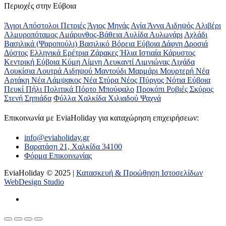
Περιοχές στην Εύβοια
Άγιοι Απόστολοι Πετριές
Άγιος Μηνάς
Αγία Άννα
Αιδηψός
Αλιβέρι
Αλμυροπόταμος
Αμάρυνθος-Βάθεια
Αυλίδα
Αυλωνάρι
Αχλάδι
Βασιλικά (Ψαροπούλι)
Βασιλικό
Βόρεια Εύβοια
Δάφνη
Δροσιά
Δύστος
Ελληνικά
Ερέτρια
Ζάρακες
Ήλια
Ιστιαία
Κάρυστος
Κεντρική Εύβοια
Κύμη
Λίμνη
Λευκαντί
Λιμνιώνας
Λιχάδα
Λουκίσια
Λουτρά Αιδηψού
Μαντούδι
Μαρμάρι
Μουρτερή
Νέα
Αρτάκη
Νέα Λάμψακος
Νέα Στύρα
Νέος Πύργος
Νότια Εύβοια
Πευκί
Πήλι
Πολιτικά
Πόρτο Μπούφαλο
Προκόπι
Ροβιές
Σκύρος
Στενή
Σηπιάδα
Φύλλα
Χαλκίδα
Χιλιαδού
Ψαχνά
Επικοινωνία με ΕviaHoliday για καταχώρηση επιχειρήσεων:
info@eviaholiday.gr
Βαρατάση 21, Χαλκίδα 34100
Φόρμα Επικοινωνίας
EviaHoliday © 2025 |
Κατασκευή & Προώθηση Ιστοσελίδων
WebDesign Studio