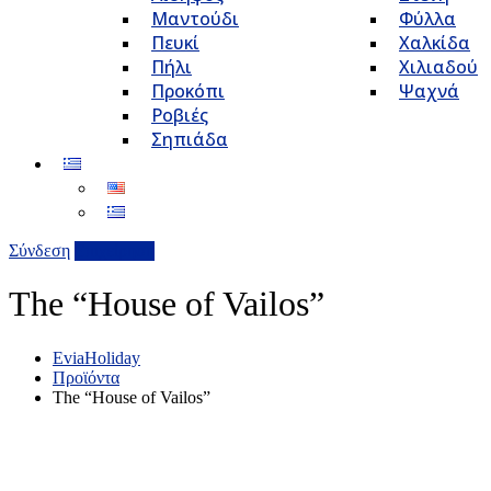
Μαντούδι
Φύλλα
Πευκί
Χαλκίδα
Πήλι
Χιλιαδού
Προκόπι
Ψαχνά
Ροβιές
Σηπιάδα
Σύνδεση
Επιχείρηση
The “House of Vailos”
EviaHoliday
Προϊόντα
The “House of Vailos”