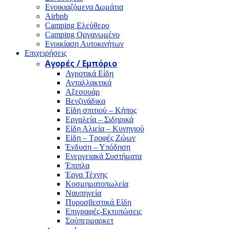
Ενοικιαζόμενα Δωμάτια
Airbnb
Camping Ελεύθερο
Camping Οργανωμένο
Ενοικίαση Αυτοκινήτων
Επιχειρήσεις
Αγορές / Εμπόριο
Αγροτικά Είδη
Ανταλλακτικά
Αξεσουάρ
Βενζινάδικα
Είδη σπιτιού – Κήπος
Εργαλεία – Σιδηρικά
Είδη Αλιεία – Κυνηγιού
Είδη – Τροφές Ζώων
Ένδυση – Υπόδηση
Ενεργειακά Συστήματα
Έπιπλα
Έργα Τέχνης
Κοσμηματοπωλεία
Ναυπηγεία
Πυροσβεστικά Είδη
Επιγραφές-Εκτυπώσεις
Σούπερμαρκετ