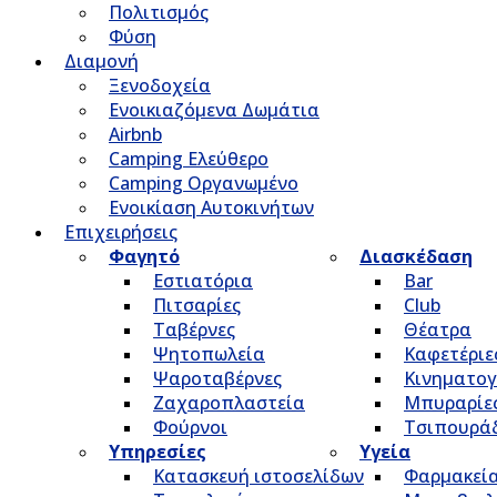
Πολιτισμός
Φύση
Διαμονή
Ξενοδοχεία
Ενοικιαζόμενα Δωμάτια
Airbnb
Camping Ελεύθερο
Camping Οργανωμένο
Ενοικίαση Αυτοκινήτων
Επιχειρήσεις
Φαγητό
Διασκέδαση
Εστιατόρια
Bar
Πιτσαρίες
Club
Ταβέρνες
Θέατρα
Ψητοπωλεία
Καφετέριε
Ψαροταβέρνες
Κινηματο
Ζαχαροπλαστεία
Μπυραρίε
Φούρνοι
Τσιπουρά
Υπηρεσίες
Υγεία
Κατασκευή ιστοσελίδων
Φαρμακεί