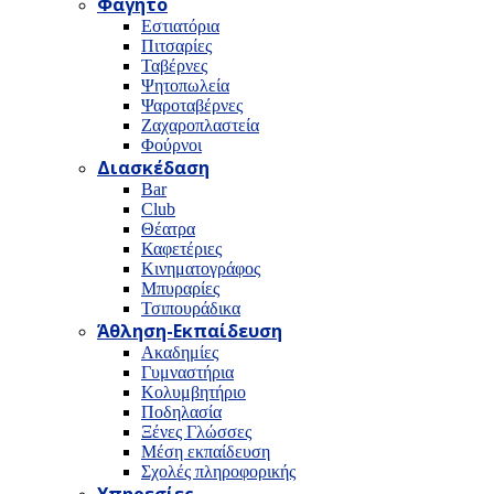
Φαγητό
Εστιατόρια
Πιτσαρίες
Ταβέρνες
Ψητοπωλεία
Ψαροταβέρνες
Ζαχαροπλαστεία
Φούρνοι
Διασκέδαση
Bar
Club
Θέατρα
Καφετέριες
Κινηματογράφος
Μπυραρίες
Τσιπουράδικα
Άθληση-Εκπαίδευση
Ακαδημίες
Γυμναστήρια
Κολυμβητήριο
Ποδηλασία
Ξένες Γλώσσες
Μέση εκπαίδευση
Σχολές πληροφορικής