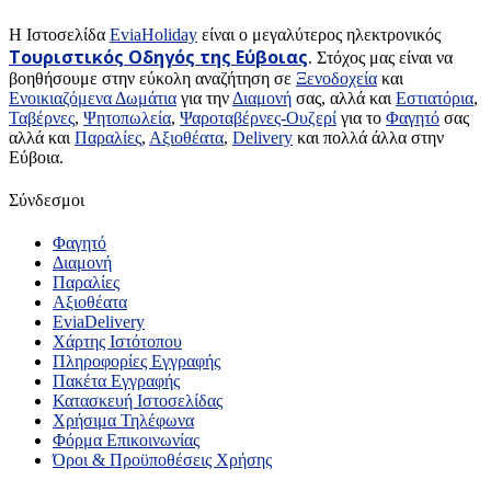
H Ιστοσελίδα
EviaHoliday
είναι ο μεγαλύτερος ηλεκτρονικός
Τουριστικός Οδηγός της Εύβοιας
. Στόχος μας είναι να
βοηθήσουμε στην εύκολη αναζήτηση σε
Ξενοδοχεία
και
Ενοικιαζόμενα Δωμάτια
για την
Διαμονή
σας, αλλά και
Εστιατόρια
,
Ταβέρνες
,
Ψητοπωλεία
,
Ψαροταβέρνες-Ουζερί
για το
Φαγητό
σας
αλλά και
Παραλίες
,
Αξιοθέατα
,
Delivery
και πολλά άλλα στην
Εύβοια.
Σύνδεσμοι
Φαγητό
Διαμονή
Παραλίες
Αξιοθέατα
EviaDelivery
Χάρτης Ιστότοπου
Πληροφορίες Εγγραφής
Πακέτα Εγγραφής
Κατασκευή Ιστοσελίδας
Χρήσιμα Τηλέφωνα
Φόρμα Επικοινωνίας
Όροι & Προϋποθέσεις Xρήσης