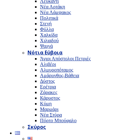
Λευκαντί
Νέα Αρτάκη
Νέα Λάμψακος
Πολιτικά
Στενή
Φύλλα
Χαλκίδα
Χιλιαδού
Ψαχνά
Νότια Εύβοια
Άγιοι Απόστολοι Πετριές
Αλιβέρι
Αλμυροπόταμος
Αμάρυνθος-Βάθεια
Δύστος
Ερέτρια
Ζάρακες
Κάρυστος
Κύμη
Μαρμάρι
Νέα Στύρα
Πόρτο Μπούφαλο
Σκύρος