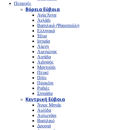
Περιοχές
Βόρεια Εύβοια
Αγία Άννα
Αχλάδι
Βασιλικά (Ψαροπούλι)
Ελληνικά
Ήλια
Ιστιαία
Λίμνη
Λιμνιώνας
Λιχάδα
Αιδηψός
Μαντούδι
Πευκί
Πήλι
Προκόπι
Ροβιές
Σηπιάδα
Κεντρική Εύβοια
Άγιος Μηνάς
Αυλίδα
Αυλωνάρι
Βασιλικό
Δροσιά