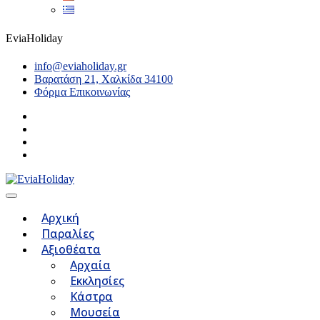
EviaHoliday
info@eviaholiday.gr
Βαρατάση 21, Χαλκίδα 34100
Φόρμα Επικοινωνίας
Αρχική
Παραλίες
Αξιοθέατα
Αρχαία
Εκκλησίες
Κάστρα
Μουσεία