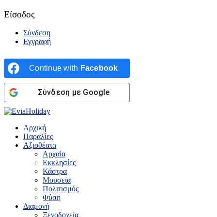
Είσοδος
Σύνδεση
Εγγραφή
Continue with
Facebook
Σύνδεση με Google
Αρχική
Παραλίες
Αξιοθέατα
Αρχαία
Εκκλησίες
Κάστρα
Μουσεία
Πολιτισμός
Φύση
Διαμονή
Ξενοδοχεία