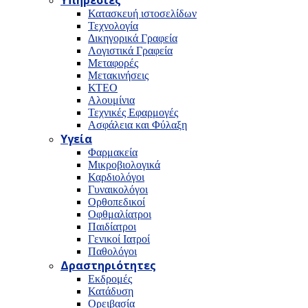
Υπηρεσίες
Κατασκευή ιστοσελίδων
Τεχνολογία
Δικηγορικά Γραφεία
Λογιστικά Γραφεία
Μεταφορές
Μετακινήσεις
ΚΤΕΟ
Αλουμίνια
Τεχνικές Εφαρμογές
Ασφάλεια και Φύλαξη
Υγεία
Φαρμακεία
Μικροβιολογικά
Καρδιολόγοι
Γυναικολόγοι
Ορθοπεδικοί
Οφθμαλίατροι
Παιδίατροι
Γενικοί Ιατροί
Παθολόγοι
Δραστηριότητες
Εκδρομές
Κατάδυση
Ορειβασία