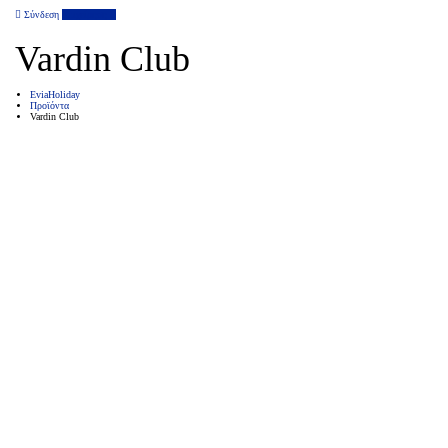
Σύνδεση
Επιχείρηση
Vardin Club
EviaHoliday
Προϊόντα
Vardin Club