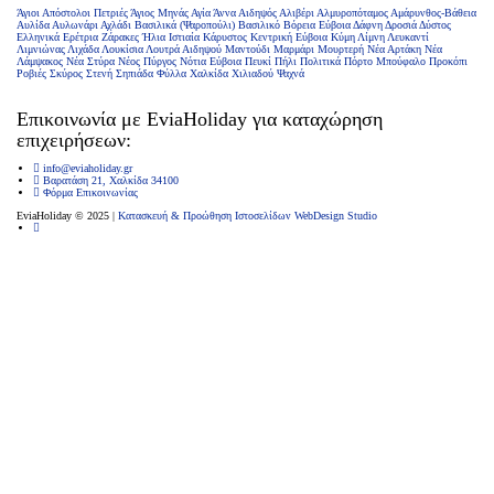
Άγιοι Απόστολοι Πετριές
Άγιος Μηνάς
Αγία Άννα
Αιδηψός
Αλιβέρι
Αλμυροπόταμος
Αμάρυνθος-Βάθεια
Αυλίδα
Αυλωνάρι
Αχλάδι
Βασιλικά (Ψαροπούλι)
Βασιλικό
Βόρεια Εύβοια
Δάφνη
Δροσιά
Δύστος
Ελληνικά
Ερέτρια
Ζάρακες
Ήλια
Ιστιαία
Κάρυστος
Κεντρική Εύβοια
Κύμη
Λίμνη
Λευκαντί
Λιμνιώνας
Λιχάδα
Λουκίσια
Λουτρά Αιδηψού
Μαντούδι
Μαρμάρι
Μουρτερή
Νέα Αρτάκη
Νέα
Λάμψακος
Νέα Στύρα
Νέος Πύργος
Νότια Εύβοια
Πευκί
Πήλι
Πολιτικά
Πόρτο Μπούφαλο
Προκόπι
Ροβιές
Σκύρος
Στενή
Σηπιάδα
Φύλλα
Χαλκίδα
Χιλιαδού
Ψαχνά
Επικοινωνία με ΕviaHoliday για καταχώρηση
επιχειρήσεων:
info@eviaholiday.gr
Βαρατάση 21, Χαλκίδα 34100
Φόρμα Επικοινωνίας
EviaHoliday © 2025 |
Κατασκευή & Προώθηση Ιστοσελίδων WebDesign Studio