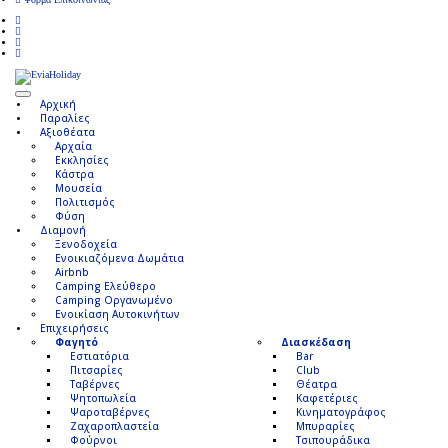
Αρχική
Παραλίες
Αξιοθέατα
Αρχαία
Εκκλησίες
Κάστρα
Μουσεία
Πολιτισμός
Φύση
Διαμονή
Ξενοδοχεία
Ενοικιαζόμενα Δωμάτια
Airbnb
Camping Ελεύθερο
Camping Οργανωμένο
Ενοικίαση Αυτοκινήτων
Επιχειρήσεις
Φαγητό
Διασκέδαση
Εστιατόρια
Bar
Πιτσαρίες
Club
Ταβέρνες
Θέατρα
Ψητοπωλεία
Καφετέριες
Ψαροταβέρνες
Κινηματογράφος
Ζαχαροπλαστεία
Μπυραρίες
Φούρνοι
Τσιπουράδικα