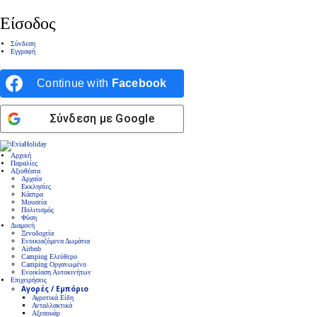
Είσοδος
Σύνδεση
Εγγραφή
Continue with
Facebook
Σύνδεση με Google
Αρχική
Παραλίες
Αξιοθέατα
Αρχαία
Εκκλησίες
Κάστρα
Μουσεία
Πολιτισμός
Φύση
Διαμονή
Ξενοδοχεία
Ενοικιαζόμενα Δωμάτια
Airbnb
Camping Ελεύθερο
Camping Οργανωμένο
Ενοικίαση Αυτοκινήτων
Επιχειρήσεις
Αγορές / Εμπόριο
Αγροτικά Είδη
Ανταλλακτικά
Αξεσουάρ