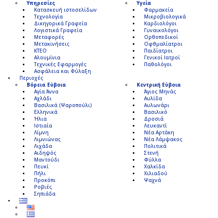
Υπηρεσίες
Υγεία
Κατασκευή ιστοσελίδων
Φαρμακεία
Τεχνολογία
Μικροβιολογικά
Δικηγορικά Γραφεία
Καρδιολόγοι
Λογιστικά Γραφεία
Γυναικολόγοι
Μεταφορές
Ορθοπεδικοί
Μετακινήσεις
Οφθμαλίατροι
ΚΤΕΟ
Παιδίατροι
Αλουμίνια
Γενικοί Ιατροί
Τεχνικές Εφαρμογές
Παθολόγοι
Ασφάλεια και Φύλαξη
Περιοχές
Βόρεια Εύβοια
Κεντρική Εύβοια
Αγία Άννα
Άγιος Μηνάς
Αχλάδι
Αυλίδα
Βασιλικά (Ψαροπούλι)
Αυλωνάρι
Ελληνικά
Βασιλικό
Ήλια
Δροσιά
Ιστιαία
Λευκαντί
Λίμνη
Νέα Αρτάκη
Λιμνιώνας
Νέα Λάμψακος
Λιχάδα
Πολιτικά
Αιδηψός
Στενή
Μαντούδι
Φύλλα
Πευκί
Χαλκίδα
Πήλι
Χιλιαδού
Προκόπι
Ψαχνά
Ροβιές
Σηπιάδα