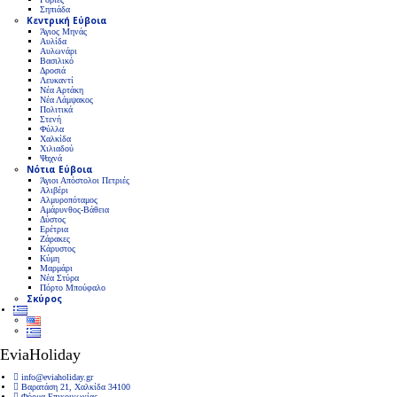
Σηπιάδα
Κεντρική Εύβοια
Άγιος Μηνάς
Αυλίδα
Αυλωνάρι
Βασιλικό
Δροσιά
Λευκαντί
Νέα Αρτάκη
Νέα Λάμψακος
Πολιτικά
Στενή
Φύλλα
Χαλκίδα
Χιλιαδού
Ψαχνά
Νότια Εύβοια
Άγιοι Απόστολοι Πετριές
Αλιβέρι
Αλμυροπόταμος
Αμάρυνθος-Βάθεια
Δύστος
Ερέτρια
Ζάρακες
Κάρυστος
Κύμη
Μαρμάρι
Νέα Στύρα
Πόρτο Μπούφαλο
Σκύρος
EviaHoliday
info@eviaholiday.gr
Βαρατάση 21, Χαλκίδα 34100
Φόρμα Επικοινωνίας