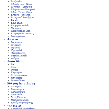
Βενζινάδικα
Είδη σπιτιού – Κήπος
Εργαλεία – Σιδηρικά
Είδη Αλιεία – Κυνηγιού
Είδη – Τροφές Ζώων
Ένδυση – Υπόδηση
Ενεργειακά Συστήματα
Έπιπλα
Έργα Τέχνης
Κοσμηματοπωλεία
Ναυπηγεία
Πυροσβεστικά Είδη
Επιγραφές-Εκτυπώσεις
Σούπερμαρκετ
Φαγητό
Εστιατόρια
Πιτσαρίες
Ταβέρνες
Ψητοπωλεία
Ψαροταβέρνες
Ζαχαροπλαστεία
Φούρνοι
Διασκέδαση
Bar
Club
Θέατρα
Καφετέριες
Κινηματογράφος
Μπυραρίες
Τσιπουράδικα
Άθληση-Εκπαίδευση
Ακαδημίες
Γυμναστήρια
Κολυμβητήριο
Ποδηλασία
Ξένες Γλώσσες
Μέση εκπαίδευση
Σχολές πληροφορικής
Υπηρεσίες
Κατασκευή ιστοσελίδων