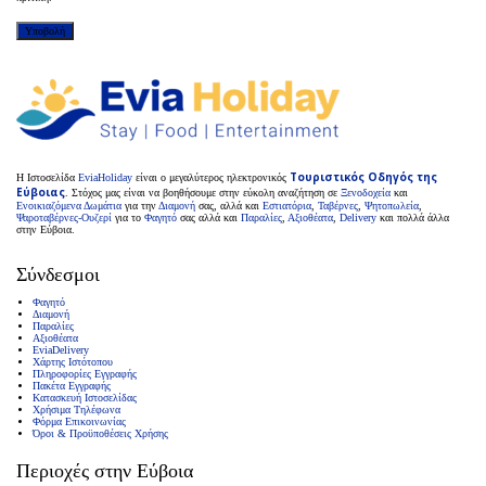
Τουριστικός Οδηγός της
H Ιστοσελίδα
EviaHoliday
είναι ο μεγαλύτερος ηλεκτρονικός
Εύβοιας
. Στόχος μας είναι να βοηθήσουμε στην εύκολη αναζήτηση σε
Ξενοδοχεία
και
Ενοικιαζόμενα Δωμάτια
για την
Διαμονή
σας, αλλά και
Εστιατόρια
,
Ταβέρνες
,
Ψητοπωλεία
,
Ψαροταβέρνες-Ουζερί
για το
Φαγητό
σας αλλά και
Παραλίες
,
Αξιοθέατα
,
Delivery
και πολλά άλλα
στην Εύβοια.
Σύνδεσμοι
Φαγητό
Διαμονή
Παραλίες
Αξιοθέατα
EviaDelivery
Χάρτης Ιστότοπου
Πληροφορίες Εγγραφής
Πακέτα Εγγραφής
Κατασκευή Ιστοσελίδας
Χρήσιμα Τηλέφωνα
Φόρμα Επικοινωνίας
Όροι & Προϋποθέσεις Xρήσης
Περιοχές στην Εύβοια