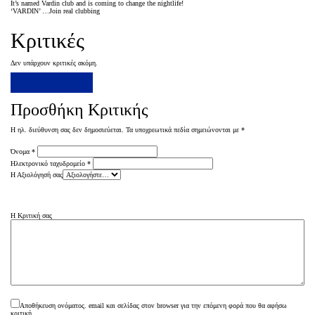
It’s named Vardin club and is coming to change the nightlife!
‘VARDIN’ …Join real clubbing
Κριτικές
Δεν υπάρχουν κριτικές ακόμη.
Προσθήκη Κριτικής
Προσθήκη Κριτικής
Η ηλ. διεύθυνση σας δεν δημοσιεύεται.
Τα υποχρεωτικά πεδία σημειώνονται με
*
Όνομα
*
Ηλεκτρονικό ταχυδρομείο
*
Η Αξιολόγησή σας
Η Κριτική σας
Αποθήκευση ονόματος. email και σελίδας στον browser για την επόμενη φορά που θα αφήσω
κριτική.