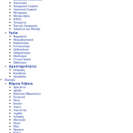
Τεχνολογία
Δικηγορικά Γραφεία
Λογιστικά Γραφεία
Μεταφορές
Μετακινήσεις
ΚΤΕΟ
Αλουμίνια
Τεχνικές Εφαρμογές
Ασφάλεια και Φύλαξη
Υγεία
Φαρμακεία
Μικροβιολογικά
Καρδιολόγοι
Γυναικολόγοι
Ορθοπεδικοί
Οφθμαλίατροι
Παιδίατροι
Γενικοί Ιατροί
Παθολόγοι
Δραστηριότητες
Εκδρομές
Κατάδυση
Ορειβασία
Περιοχές
Βόρεια Εύβοια
Αγία Άννα
Αχλάδι
Βασιλικά (Ψαροπούλι)
Ελληνικά
Ήλια
Ιστιαία
Λίμνη
Λιμνιώνας
Λιχάδα
Αιδηψός
Μαντούδι
Πευκί
Πήλι
Προκόπι
Ροβιές