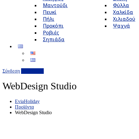
Μαντούδι
Φύλλα
Πευκί
Χαλκίδα
Πήλι
Χιλιαδού
Προκόπι
Ψαχνά
Ροβιές
Σηπιάδα
Σύνδεση
Επιχείρηση
WebDesign Studio
EviaHoliday
Προϊόντα
WebDesign Studio