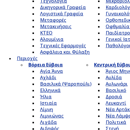
Τεχνολογία
Μικροβιολ
Δικηγορικά Γραφεία
Καρδιολόγ
Λογιστικά Γραφεία
Γυναικολό
Μεταφορές
Ορθοπεδικ
Μετακινήσεις
Οφθμαλία
ΚΤΕΟ
Παιδίατρο
Αλουμίνια
Γενικοί Ια
Τεχνικές Εφαρμογές
Παθολόγο
Ασφάλεια και Φύλαξη
Περιοχές
Βόρεια Εύβοια
Κεντρική Εύβο
Αγία Άννα
Άγιος Μην
Αχλάδι
Αυλίδα
Βασιλικά (Ψαροπούλι)
Αυλωνάρι
Ελληνικά
Βασιλικό
Ήλια
Δροσιά
Ιστιαία
Λευκαντί
Λίμνη
Νέα Αρτάκ
Λιμνιώνας
Νέα Λάμψ
Λιχάδα
Πολιτικά
Αιδηψός
Στενή