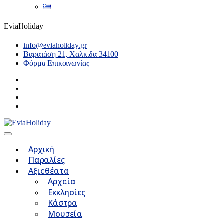
EviaHoliday
info@eviaholiday.gr
Βαρατάση 21, Χαλκίδα 34100
Φόρμα Επικοινωνίας
Αρχική
Παραλίες
Αξιοθέατα
Αρχαία
Εκκλησίες
Κάστρα
Μουσεία