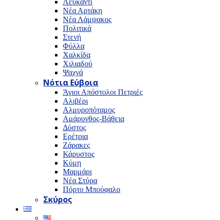
Λευκαντί
Νέα Αρτάκη
Νέα Λάμψακος
Πολιτικά
Στενή
Φύλλα
Χαλκίδα
Χιλιαδού
Ψαχνά
Νότια Εύβοια
Άγιοι Απόστολοι Πετριές
Αλιβέρι
Αλμυροπόταμος
Αμάρυνθος-Βάθεια
Δύστος
Ερέτρια
Ζάρακες
Κάρυστος
Κύμη
Μαρμάρι
Νέα Στύρα
Πόρτο Μπούφαλο
Σκύρος