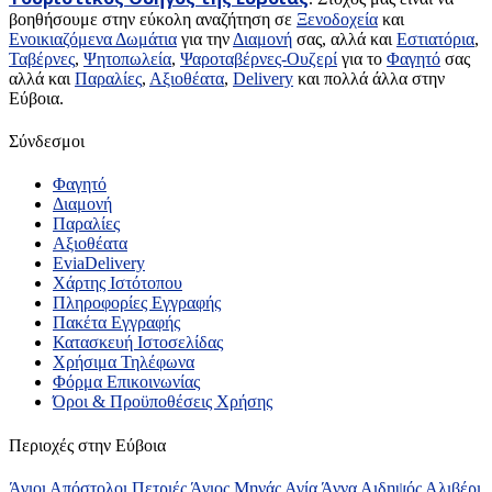
βοηθήσουμε στην εύκολη αναζήτηση σε
Ξενοδοχεία
και
Ενοικιαζόμενα Δωμάτια
για την
Διαμονή
σας, αλλά και
Εστιατόρια
,
Ταβέρνες
,
Ψητοπωλεία
,
Ψαροταβέρνες-Ουζερί
για το
Φαγητό
σας
αλλά και
Παραλίες
,
Αξιοθέατα
,
Delivery
και πολλά άλλα στην
Εύβοια.
Σύνδεσμοι
Φαγητό
Διαμονή
Παραλίες
Αξιοθέατα
EviaDelivery
Χάρτης Ιστότοπου
Πληροφορίες Εγγραφής
Πακέτα Εγγραφής
Κατασκευή Ιστοσελίδας
Χρήσιμα Τηλέφωνα
Φόρμα Επικοινωνίας
Όροι & Προϋποθέσεις Xρήσης
Περιοχές στην Εύβοια
Άγιοι Απόστολοι Πετριές
Άγιος Μηνάς
Αγία Άννα
Αιδηψός
Αλιβέρι