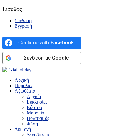
Είσοδος
Σύνδεση
Εγγραφή
Continue with
Facebook
Σύνδεση με Google
Αρχική
Παραλίες
Αξιοθέατα
Αρχαία
Εκκλησίες
Κάστρα
Μουσεία
Πολιτισμός
Φύση
Διαμονή
Ξενοδοχεία