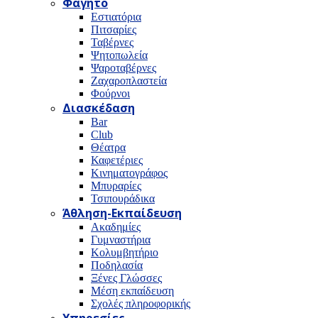
Φαγητό
Εστιατόρια
Πιτσαρίες
Ταβέρνες
Ψητοπωλεία
Ψαροταβέρνες
Ζαχαροπλαστεία
Φούρνοι
Διασκέδαση
Bar
Club
Θέατρα
Καφετέριες
Κινηματογράφος
Μπυραρίες
Τσιπουράδικα
Άθληση-Εκπαίδευση
Ακαδημίες
Γυμναστήρια
Κολυμβητήριο
Ποδηλασία
Ξένες Γλώσσες
Μέση εκπαίδευση
Σχολές πληροφορικής