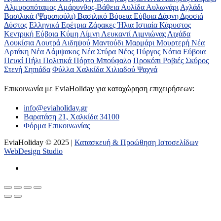
Αλμυροπόταμος
Αμάρυνθος-Βάθεια
Αυλίδα
Αυλωνάρι
Αχλάδι
Βασιλικά (Ψαροπούλι)
Βασιλικό
Βόρεια Εύβοια
Δάφνη
Δροσιά
Δύστος
Ελληνικά
Ερέτρια
Ζάρακες
Ήλια
Ιστιαία
Κάρυστος
Κεντρική Εύβοια
Κύμη
Λίμνη
Λευκαντί
Λιμνιώνας
Λιχάδα
Λουκίσια
Λουτρά Αιδηψού
Μαντούδι
Μαρμάρι
Μουρτερή
Νέα
Αρτάκη
Νέα Λάμψακος
Νέα Στύρα
Νέος Πύργος
Νότια Εύβοια
Πευκί
Πήλι
Πολιτικά
Πόρτο Μπούφαλο
Προκόπι
Ροβιές
Σκύρος
Στενή
Σηπιάδα
Φύλλα
Χαλκίδα
Χιλιαδού
Ψαχνά
Επικοινωνία με ΕviaHoliday για καταχώρηση επιχειρήσεων:
info@eviaholiday.gr
Βαρατάση 21, Χαλκίδα 34100
Φόρμα Επικοινωνίας
EviaHoliday © 2025 |
Κατασκευή & Προώθηση Ιστοσελίδων
WebDesign Studio