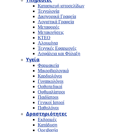
Υπηρεσίες
Κατασκευή ιστοσελίδων
Τεχνολογία
Δικηγορικά Γραφεία
Λογιστικά Γραφεία
Μεταφορές
Μετακινήσεις
ΚΤΕΟ
Αλουμίνια
Τεχνικές Εφαρμογές
Ασφάλεια και Φύλαξη
Υγεία
Φαρμακεία
Μικροβιολογικά
Καρδιολόγοι
Γυναικολόγοι
Ορθοπεδικοί
Οφθμαλίατροι
Παιδίατροι
Γενικοί Ιατροί
Παθολόγοι
Δραστηριότητες
Εκδρομές
Κατάδυση
Ορειβασία