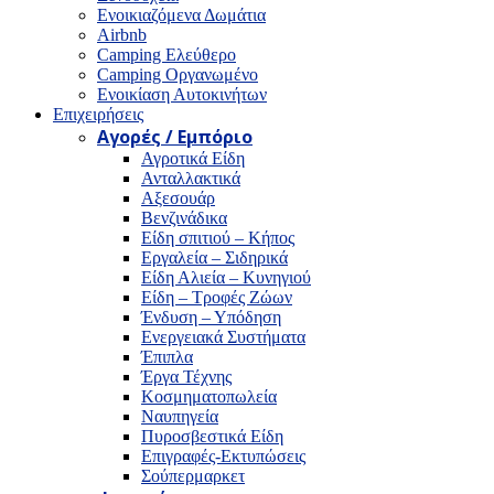
Ενοικιαζόμενα Δωμάτια
Airbnb
Camping Ελεύθερο
Camping Οργανωμένο
Ενοικίαση Αυτοκινήτων
Επιχειρήσεις
Αγορές / Εμπόριο
Αγροτικά Είδη
Ανταλλακτικά
Αξεσουάρ
Βενζινάδικα
Είδη σπιτιού – Κήπος
Εργαλεία – Σιδηρικά
Είδη Αλιεία – Κυνηγιού
Είδη – Τροφές Ζώων
Ένδυση – Υπόδηση
Ενεργειακά Συστήματα
Έπιπλα
Έργα Τέχνης
Κοσμηματοπωλεία
Ναυπηγεία
Πυροσβεστικά Είδη
Επιγραφές-Εκτυπώσεις
Σούπερμαρκετ