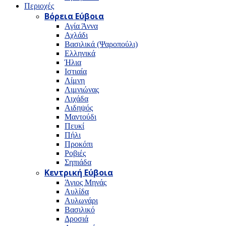
Περιοχές
Βόρεια Εύβοια
Αγία Άννα
Αχλάδι
Βασιλικά (Ψαροπούλι)
Ελληνικά
Ήλια
Ιστιαία
Λίμνη
Λιμνιώνας
Λιχάδα
Αιδηψός
Μαντούδι
Πευκί
Πήλι
Προκόπι
Ροβιές
Σηπιάδα
Κεντρική Εύβοια
Άγιος Μηνάς
Αυλίδα
Αυλωνάρι
Βασιλικό
Δροσιά