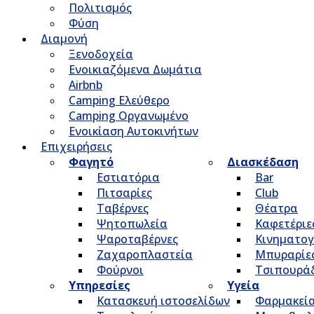
Πολιτισμός
Φύση
Διαμονή
Ξενοδοχεία
Ενοικιαζόμενα Δωμάτια
Airbnb
Camping Ελεύθερο
Camping Οργανωμένο
Ενοικίαση Αυτοκινήτων
Επιχειρήσεις
Φαγητό
Διασκέδαση
Εστιατόρια
Bar
Πιτσαρίες
Club
Ταβέρνες
Θέατρα
Ψητοπωλεία
Καφετέριε
Ψαροταβέρνες
Κινηματο
Ζαχαροπλαστεία
Μπυραρίε
Φούρνοι
Τσιπουρά
Υπηρεσίες
Υγεία
Κατασκευή ιστοσελίδων
Φαρμακεί