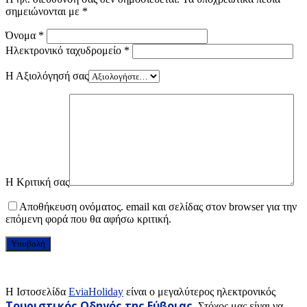
σημειώνονται με
*
Όνομα
*
Ηλεκτρονικό ταχυδρομείο
*
Η Αξιολόγησή σας
Η Κριτική σας
Αποθήκευση ονόματος. email και σελίδας στον browser για την
επόμενη φορά που θα αφήσω κριτική.
H Ιστοσελίδα
EviaHoliday
είναι ο μεγαλύτερος ηλεκτρονικός
Τουριστικός Οδηγός της Εύβοιας
. Στόχος μας είναι να