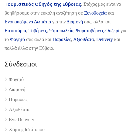
Τουριστικός Οδηγός της Εύβοιας
. Στόχος μας είναι να
βοηθήσουμε στην εύκολη αναζήτηση σε
Ξενοδοχεία
και
Ενοικιαζόμενα Δωμάτια
για την
Διαμονή
σας, αλλά και
Εστιατόρια
,
Ταβέρνες
,
Ψητοπωλεία
,
Ψαροταβέρνες-Ουζερί
για
το
Φαγητό
σας αλλά και
Παραλίες
,
Αξιοθέατα
,
Delivery
και
πολλά άλλα στην Εύβοια.
Σύνδεσμοι
Φαγητό
Διαμονή
Παραλίες
Αξιοθέατα
EviaDelivery
Χάρτης Ιστότοπου