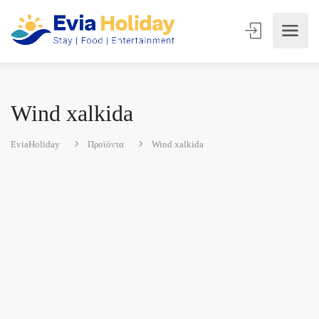
Wind xalkida
EviaHoliday
Προϊόντα
Wind xalkida