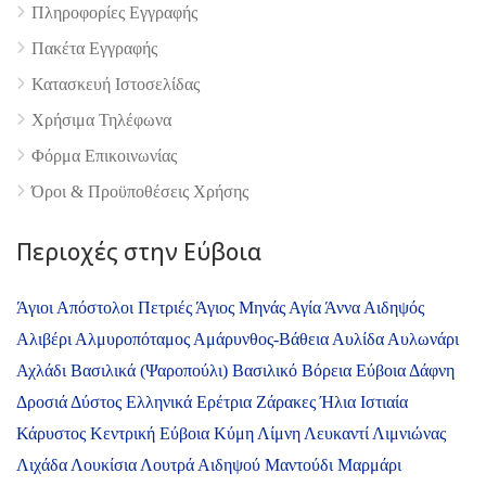
Πληροφορίες Εγγραφής
Πακέτα Εγγραφής
Κατασκευή Ιστοσελίδας
Χρήσιμα Τηλέφωνα
Φόρμα Επικοινωνίας
Όροι & Προϋποθέσεις Xρήσης
Περιοχές στην Εύβοια
Άγιοι Απόστολοι Πετριές
Άγιος Μηνάς
Αγία Άννα
Αιδηψός
Αλιβέρι
Αλμυροπόταμος
Αμάρυνθος-Βάθεια
Αυλίδα
Αυλωνάρι
Αχλάδι
Βασιλικά (Ψαροπούλι)
Βασιλικό
Βόρεια Εύβοια
Δάφνη
Δροσιά
Δύστος
Ελληνικά
Ερέτρια
Ζάρακες
Ήλια
Ιστιαία
Κάρυστος
Κεντρική Εύβοια
Κύμη
Λίμνη
Λευκαντί
Λιμνιώνας
Λιχάδα
Λουκίσια
Λουτρά Αιδηψού
Μαντούδι
Μαρμάρι