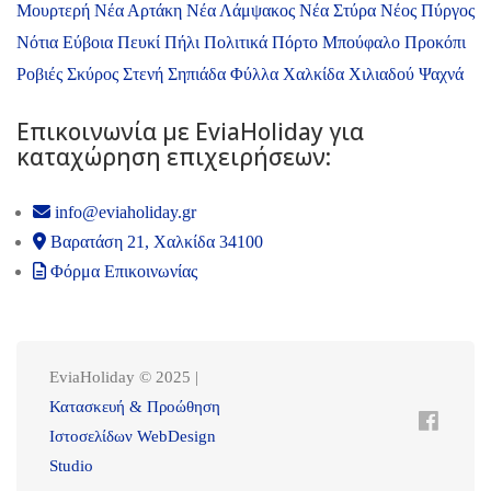
Μουρτερή
Νέα Αρτάκη
Νέα Λάμψακος
Νέα Στύρα
Νέος Πύργος
Νότια Εύβοια
Πευκί
Πήλι
Πολιτικά
Πόρτο Μπούφαλο
Προκόπι
Ροβιές
Σκύρος
Στενή
Σηπιάδα
Φύλλα
Χαλκίδα
Χιλιαδού
Ψαχνά
Επικοινωνία με ΕviaHoliday για
καταχώρηση επιχειρήσεων:
info@eviaholiday.gr
Βαρατάση 21, Χαλκίδα 34100
Φόρμα Επικοινωνίας
EviaHoliday © 2025 |
Κατασκευή & Προώθηση
Ιστοσελίδων WebDesign
Studio