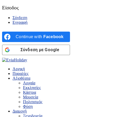
Είσοδος
Σύνδεση
Εγγραφή
Continue with
Facebook
Σύνδεση με Google
Αρχική
Παραλίες
Αξιοθέατα
Αρχαία
Εκκλησίες
Κάστρα
Μουσεία
Πολιτισμός
Φύση
Διαμονή
Ξενοδοχεία