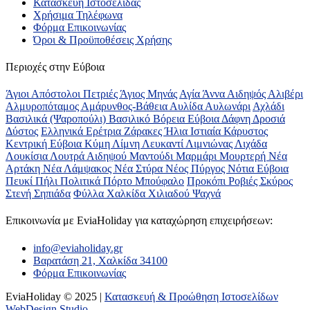
Κατασκευή Ιστοσελίδας
Χρήσιμα Τηλέφωνα
Φόρμα Επικοινωνίας
Όροι & Προϋποθέσεις Xρήσης
Περιοχές στην Εύβοια
Άγιοι Απόστολοι Πετριές
Άγιος Μηνάς
Αγία Άννα
Αιδηψός
Αλιβέρι
Αλμυροπόταμος
Αμάρυνθος-Βάθεια
Αυλίδα
Αυλωνάρι
Αχλάδι
Βασιλικά (Ψαροπούλι)
Βασιλικό
Βόρεια Εύβοια
Δάφνη
Δροσιά
Δύστος
Ελληνικά
Ερέτρια
Ζάρακες
Ήλια
Ιστιαία
Κάρυστος
Κεντρική Εύβοια
Κύμη
Λίμνη
Λευκαντί
Λιμνιώνας
Λιχάδα
Λουκίσια
Λουτρά Αιδηψού
Μαντούδι
Μαρμάρι
Μουρτερή
Νέα
Αρτάκη
Νέα Λάμψακος
Νέα Στύρα
Νέος Πύργος
Νότια Εύβοια
Πευκί
Πήλι
Πολιτικά
Πόρτο Μπούφαλο
Προκόπι
Ροβιές
Σκύρος
Στενή
Σηπιάδα
Φύλλα
Χαλκίδα
Χιλιαδού
Ψαχνά
Επικοινωνία με ΕviaHoliday για καταχώρηση επιχειρήσεων:
info@eviaholiday.gr
Βαρατάση 21, Χαλκίδα 34100
Φόρμα Επικοινωνίας
EviaHoliday © 2025 |
Κατασκευή & Προώθηση Ιστοσελίδων
WebDesign Studio