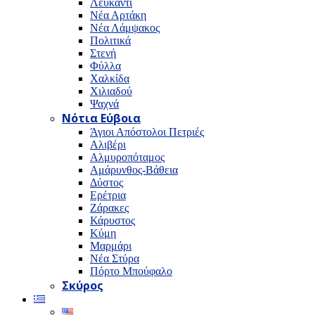
Λευκαντί
Νέα Αρτάκη
Νέα Λάμψακος
Πολιτικά
Στενή
Φύλλα
Χαλκίδα
Χιλιαδού
Ψαχνά
Νότια Εύβοια
Άγιοι Απόστολοι Πετριές
Αλιβέρι
Αλμυροπόταμος
Αμάρυνθος-Βάθεια
Δύστος
Ερέτρια
Ζάρακες
Κάρυστος
Κύμη
Μαρμάρι
Νέα Στύρα
Πόρτο Μπούφαλο
Σκύρος