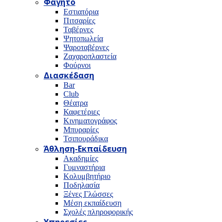
Φαγητό
Εστιατόρια
Πιτσαρίες
Ταβέρνες
Ψητοπωλεία
Ψαροταβέρνες
Ζαχαροπλαστεία
Φούρνοι
Διασκέδαση
Bar
Club
Θέατρα
Καφετέριες
Κινηματογράφος
Μπυραρίες
Τσιπουράδικα
Άθληση-Εκπαίδευση
Ακαδημίες
Γυμναστήρια
Κολυμβητήριο
Ποδηλασία
Ξένες Γλώσσες
Μέση εκπαίδευση
Σχολές πληροφορικής