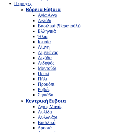
Περιοχές
Βόρεια Εύβοια
Αγία Άννα
Αχλάδι
Βασιλικά (Ψαροπούλι)
Ελληνικά
Ήλια
Ιστιαία
Λίμνη
Λιμνιώνας
Λιχάδα
Αιδηψός
Μαντούδι
Πευκί
Πήλι
Προκόπι
Ροβιές
Σηπιάδα
Κεντρική Εύβοια
Άγιος Μηνάς
Αυλίδα
Αυλωνάρι
Βασιλικό
Δροσιά