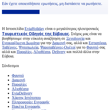
Εάν έχετε οποιεσδήποτε ερωτήσεις, μη διστάσετε να ρωτήσετε.
Στείλτε μας ένα μήνυμα
H Ιστοσελίδα
EviaHoliday
είναι ο μεγαλύτερος ηλεκτρονικός
Τουριστικός Οδηγός της Εύβοιας
. Στόχος μας είναι να
βοηθήσουμε στην εύκολη αναζήτηση σε
Ξενοδοχεία
και
Ενοικιαζόμενα Δωμάτια
για την
Διαμονή
σας, αλλά και
Εστιατόρια
,
Ταβέρνες
,
Ψητοπωλεία
,
Ψαροταβέρνες-Ουζερί
για το
Φαγητό
σας
αλλά και
Παραλίες
,
Αξιοθέατα
,
Delivery
και πολλά άλλα στην
Εύβοια.
Σύνδεσμοι
Φαγητό
Διαμονή
Παραλίες
Αξιοθέατα
EviaDelivery
Χάρτης Ιστότοπου
Πληροφορίες Εγγραφής
Πακέτα Εγγραφής