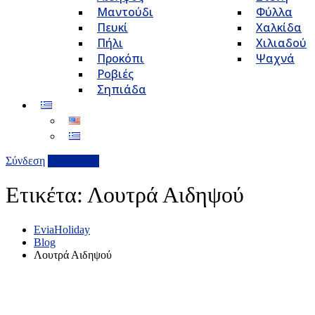
Μαντούδι
Φύλλα
Πευκί
Χαλκίδα
Πήλι
Χιλιαδού
Προκόπι
Ψαχνά
Ροβιές
Σηπιάδα
Σύνδεση
Επιχείρηση
Ετικέτα:
Λουτρά Αιδηψού
EviaHoliday
Blog
Λουτρά Αιδηψού