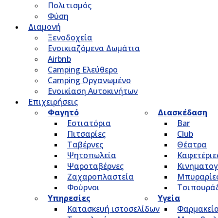
Πολιτισμός
Φύση
Διαμονή
Ξενοδοχεία
Ενοικιαζόμενα Δωμάτια
Airbnb
Camping Ελεύθερο
Camping Οργανωμένο
Ενοικίαση Αυτοκινήτων
Επιχειρήσεις
Φαγητό
Διασκέδαση
Εστιατόρια
Bar
Πιτσαρίες
Club
Ταβέρνες
Θέατρα
Ψητοπωλεία
Καφετέριε
Ψαροταβέρνες
Κινηματο
Ζαχαροπλαστεία
Μπυραρίε
Φούρνοι
Τσιπουρά
Υπηρεσίες
Υγεία
Κατασκευή ιστοσελίδων
Φαρμακεί