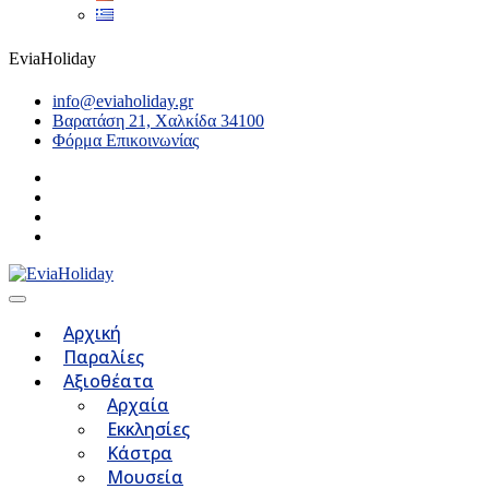
EviaHoliday
info@eviaholiday.gr
Βαρατάση 21, Χαλκίδα 34100
Φόρμα Επικοινωνίας
Αρχική
Παραλίες
Αξιοθέατα
Αρχαία
Εκκλησίες
Κάστρα
Μουσεία