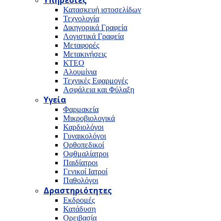
Υπηρεσίες
Κατασκευή ιστοσελίδων
Τεχνολογία
Δικηγορικά Γραφεία
Λογιστικά Γραφεία
Μεταφορές
Μετακινήσεις
ΚΤΕΟ
Αλουμίνια
Τεχνικές Εφαρμογές
Ασφάλεια και Φύλαξη
Υγεία
Φαρμακεία
Μικροβιολογικά
Καρδιολόγοι
Γυναικολόγοι
Ορθοπεδικοί
Οφθμαλίατροι
Παιδίατροι
Γενικοί Ιατροί
Παθολόγοι
Δραστηριότητες
Εκδρομές
Κατάδυση
Ορειβασία