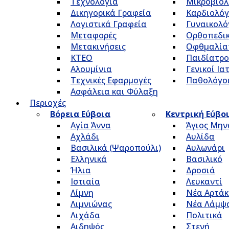
Τεχνολογία
Μικροβιολ
Δικηγορικά Γραφεία
Καρδιολόγ
Λογιστικά Γραφεία
Γυναικολό
Μεταφορές
Ορθοπεδικ
Μετακινήσεις
Οφθμαλία
ΚΤΕΟ
Παιδίατρο
Αλουμίνια
Γενικοί Ια
Τεχνικές Εφαρμογές
Παθολόγο
Ασφάλεια και Φύλαξη
Περιοχές
Βόρεια Εύβοια
Κεντρική Εύβο
Αγία Άννα
Άγιος Μην
Αχλάδι
Αυλίδα
Βασιλικά (Ψαροπούλι)
Αυλωνάρι
Ελληνικά
Βασιλικό
Ήλια
Δροσιά
Ιστιαία
Λευκαντί
Λίμνη
Νέα Αρτάκ
Λιμνιώνας
Νέα Λάμψ
Λιχάδα
Πολιτικά
Αιδηψός
Στενή