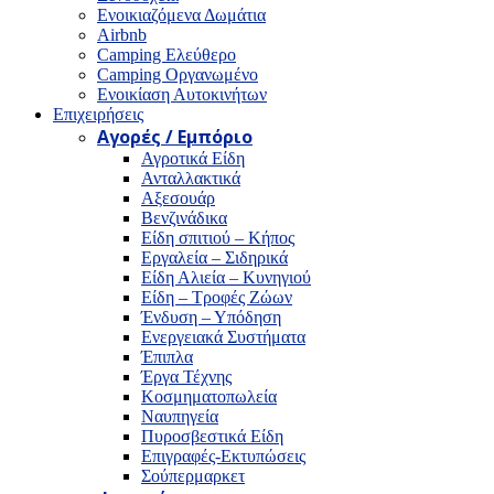
Ενοικιαζόμενα Δωμάτια
Airbnb
Camping Ελεύθερο
Camping Οργανωμένο
Ενοικίαση Αυτοκινήτων
Επιχειρήσεις
Αγορές / Εμπόριο
Αγροτικά Είδη
Ανταλλακτικά
Αξεσουάρ
Βενζινάδικα
Είδη σπιτιού – Κήπος
Εργαλεία – Σιδηρικά
Είδη Αλιεία – Κυνηγιού
Είδη – Τροφές Ζώων
Ένδυση – Υπόδηση
Ενεργειακά Συστήματα
Έπιπλα
Έργα Τέχνης
Κοσμηματοπωλεία
Ναυπηγεία
Πυροσβεστικά Είδη
Επιγραφές-Εκτυπώσεις
Σούπερμαρκετ