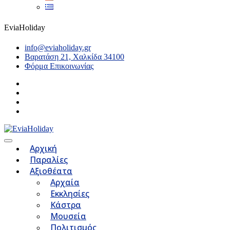
EviaHoliday
info@eviaholiday.gr
Βαρατάση 21, Χαλκίδα 34100
Φόρμα Επικοινωνίας
Αρχική
Παραλίες
Αξιοθέατα
Αρχαία
Εκκλησίες
Κάστρα
Μουσεία
Πολιτισμός