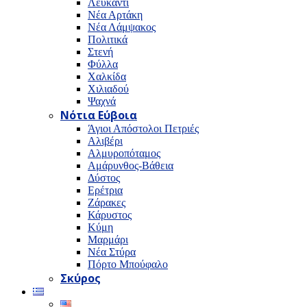
Λευκαντί
Νέα Αρτάκη
Νέα Λάμψακος
Πολιτικά
Στενή
Φύλλα
Χαλκίδα
Χιλιαδού
Ψαχνά
Νότια Εύβοια
Άγιοι Απόστολοι Πετριές
Αλιβέρι
Αλμυροπόταμος
Αμάρυνθος-Βάθεια
Δύστος
Ερέτρια
Ζάρακες
Κάρυστος
Κύμη
Μαρμάρι
Νέα Στύρα
Πόρτο Μπούφαλο
Σκύρος