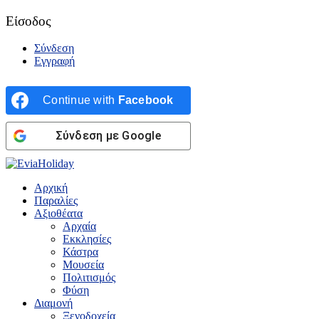
Είσοδος
Σύνδεση
Εγγραφή
Continue with
Facebook
Σύνδεση με Google
Αρχική
Παραλίες
Αξιοθέατα
Αρχαία
Εκκλησίες
Κάστρα
Μουσεία
Πολιτισμός
Φύση
Διαμονή
Ξενοδοχεία