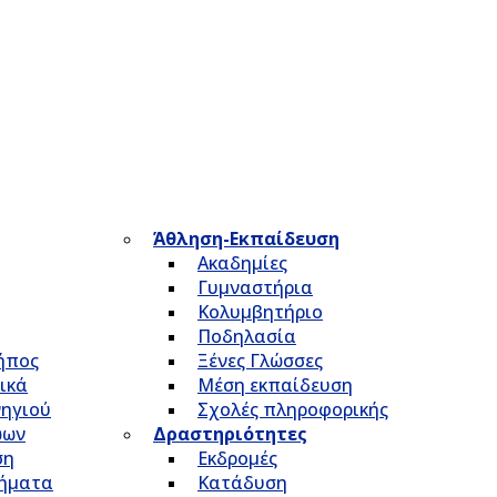
Άθληση-Εκπαίδευση
Ακαδημίες
Γυμναστήρια
Κολυμβητήριο
Ποδηλασία
Κήπος
Ξένες Γλώσσες
ικά
Μέση εκπαίδευση
νηγιού
Σχολές πληροφορικής
ώων
Δραστηριότητες
ση
Εκδρομές
τήματα
Κατάδυση