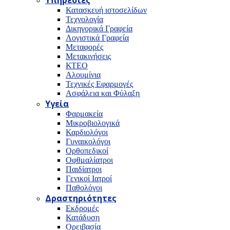
Υπηρεσίες
Κατασκευή ιστοσελίδων
Τεχνολογία
Δικηγορικά Γραφεία
Λογιστικά Γραφεία
Μεταφορές
Μετακινήσεις
ΚΤΕΟ
Αλουμίνια
Τεχνικές Εφαρμογές
Ασφάλεια και Φύλαξη
Υγεία
Φαρμακεία
Μικροβιολογικά
Καρδιολόγοι
Γυναικολόγοι
Ορθοπεδικοί
Οφθμαλίατροι
Παιδίατροι
Γενικοί Ιατροί
Παθολόγοι
Δραστηριότητες
Εκδρομές
Κατάδυση
Ορειβασία