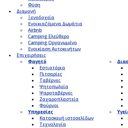
Φύση
Διαμονή
Ξενοδοχεία
Ενοικιαζόμενα Δωμάτια
Airbnb
Camping Ελεύθερο
Camping Οργανωμένο
Ενοικίαση Αυτοκινήτων
Επιχειρήσεις
Φαγητό
Δια
Εστιατόρια
Πιτσαρίες
Ταβέρνες
Ψητοπωλεία
Ψαροταβέρνες
Ζαχαροπλαστεία
Φούρνοι
Υπηρεσίες
Υγεί
Κατασκευή ιστοσελίδων
Τεχνολογία