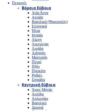
Περιοχές
Βόρεια Εύβοια
Αγία Άννα
Αχλάδι
Βασιλικά (Ψαροπούλι)
Ελληνικά
Ήλια
Ιστιαία
Λίμνη
Λιμνιώνας
Λιχάδα
Αιδηψός
Μαντούδι
Πευκί
Πήλι
Προκόπι
Ροβιές
Σηπιάδα
Κεντρική Εύβοια
Άγιος Μηνάς
Αυλίδα
Αυλωνάρι
Βασιλικό
Δροσιά