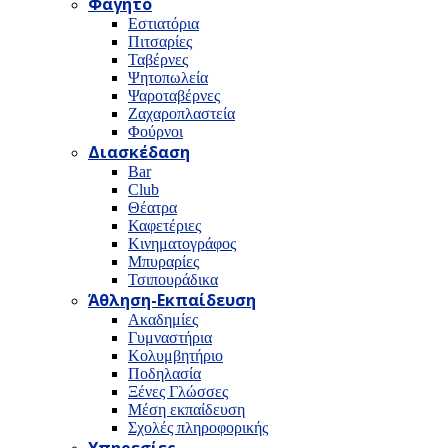
Φαγητό
Εστιατόρια
Πιτσαρίες
Ταβέρνες
Ψητοπωλεία
Ψαροταβέρνες
Ζαχαροπλαστεία
Φούρνοι
Διασκέδαση
Bar
Club
Θέατρα
Καφετέριες
Κινηματογράφος
Μπυραρίες
Τσιπουράδικα
Άθληση-Εκπαίδευση
Ακαδημίες
Γυμναστήρια
Κολυμβητήριο
Ποδηλασία
Ξένες Γλώσσες
Μέση εκπαίδευση
Σχολές πληροφορικής