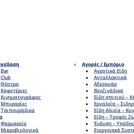
σκέδαση
Αγορές / Εμπόριο
Bar
Αγροτικά Είδη
Club
Ανταλλακτικά
Θέατρα
Αξεσουάρ
Καφετέριες
Βενζινάδικα
Κινηματογράφος
Είδη σπιτιού – 
Μπυραρίες
Εργαλεία – Σιδηρ
Τσιπουράδικα
Είδη Αλιεία – Κυ
α
Είδη – Τροφές Ζ
Φαρμακεία
Ένδυση – Υπόδη
Μικροβιολογικά
Ενεργειακά Συσ