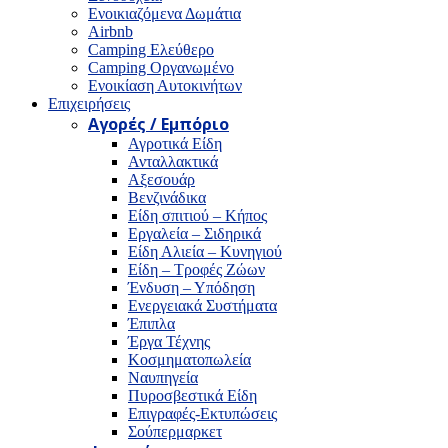
Ενοικιαζόμενα Δωμάτια
Airbnb
Camping Ελεύθερο
Camping Οργανωμένο
Ενοικίαση Αυτοκινήτων
Επιχειρήσεις
Αγορές / Εμπόριο
Αγροτικά Είδη
Ανταλλακτικά
Αξεσουάρ
Βενζινάδικα
Είδη σπιτιού – Κήπος
Εργαλεία – Σιδηρικά
Είδη Αλιεία – Κυνηγιού
Είδη – Τροφές Ζώων
Ένδυση – Υπόδηση
Ενεργειακά Συστήματα
Έπιπλα
Έργα Τέχνης
Κοσμηματοπωλεία
Ναυπηγεία
Πυροσβεστικά Είδη
Επιγραφές-Εκτυπώσεις
Σούπερμαρκετ